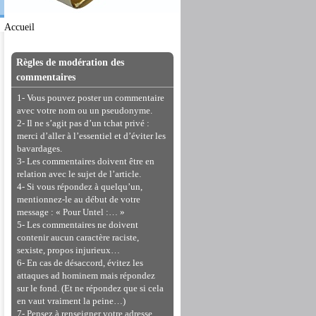
Accueil
Règles de modération des
commentaires
1- Vous pouvez poster un commentaire
avec votre nom ou un pseudonyme.
2- Il ne s’agit pas d’un tchat privé :
merci d’aller à l’essentiel et d’éviter les
bavardages.
3- Les commentaires doivent être en
relation avec le sujet de l’article.
4- Si vous répondez à quelqu’un,
mentionnez-le au début de votre
message : « Pour Untel :… »
5- Les commentaires ne doivent
contenir aucun caractère raciste,
sexiste, propos injurieux…
6- En cas de désaccord, évitez les
attaques ad hominem mais répondez
sur le fond. (Et ne répondez que si cela
en vaut vraiment la peine…)
7- Pensez à renseigner votre adresse