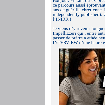
Bonjour. En tant qu’ex-prêtr
ce parcours aussi éprouvant
ans de guérilla chrétienne
independently published). Un
l’INIRR !
Je viens d’y revenir longue
Impellizzeri qui , entre au
passer de prêtre à athée heu
INTERVIEW d’une heure est