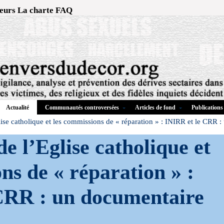
eurs
La charte
FAQ
Communautés controversées
Articles de fond
Publications
Actualité
lise catholique et les commissions de « réparation » : INIRR et le CRR 
de l’Eglise catholique et
ns de « réparation » :
CRR : un documentaire