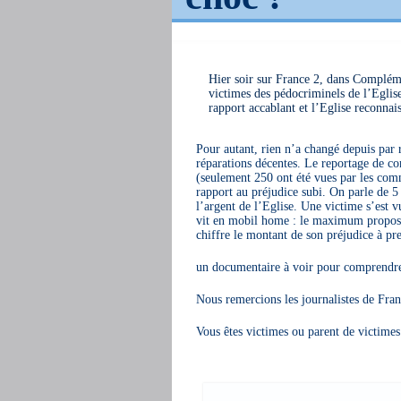
Hier soir sur France 2, dans Complém
victimes des pédocriminels de l’Eglise
rapport accablant et l’Eglise reconnai
Pour autant, rien n’a changé depuis par r
réparations décentes. Le reportage de c
(seulement 250 ont été vues par les comm
rapport au préjudice subi. On parle de 5
l’argent de l’Eglise. Une victime s’est v
vit en mobil home : le maximum proposé
chiffre le montant de son préjudice à pr
un documentaire à voir pour comprendr
Nous remercions les journalistes de Franc
Vous êtes victimes ou parent de victime