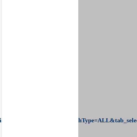
tion&searchField=ALL&searchType=ALL&tab_sele