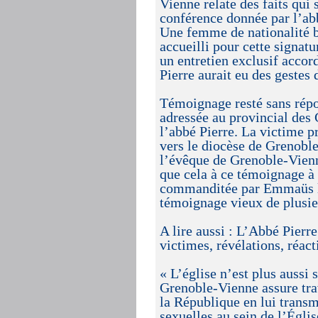
Vienne relate des faits qui 
conférence donnée par l’abb
Une femme de nationalité be
accueilli pour cette signa
un entretien exclusif accor
Pierre aurait eu des gestes 
Témoignage resté sans répon
adressée au provincial des
l’abbé Pierre. La victime p
vers le diocèse de Grenoble
l’évêque de Grenoble-Vienn
que cela à ce témoignage à 
commanditée par Emmaüs le 1
témoignage vieux de plusie
A lire aussi : L’Abbé Pierr
victimes, révélations, réac
« L’église n’est plus aussi 
Grenoble-Vienne assure trav
la République en lui transm
sexuelles au sein de l’Églis