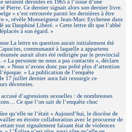
se seraient déroulés en 1965 à l’issue d’une
é Pierre. Ce dernier signait alors son dernier livre.
lge « s’est retrouvée parmi les dernières à être
ture », révèle Monseigneur Jean-Marc Eychenne dans
dé au Dauphiné Libéré. « Cette lettre dit que l’abbé
déplacés à son égard. »
se La lettre en question aurait initialement été
 Capucins, communauté à laquelle a appartenu
résumée aurait alors été redirigée par le provincial
. « La personne ne nous a pas contactés », déclare
e. « Nous n’avons donc pas prêté plus d’attention
l’époque. » La publication de l’enquête
7 juillet dernier aura fait ressurgir ce
urs décennies.
e accusé d’agressions sexuelles : de nombreuses
tions… Ce que l’on sait de l’enquête choc
sûre qu’elle ne l’était » Aujourd’hui, le diocèse de
ailler en étroite collaboration avec le procureur de
ettant tout signalement faisant état de violences
e. « L’Église n’est plus aussi sûre qu’elle ne