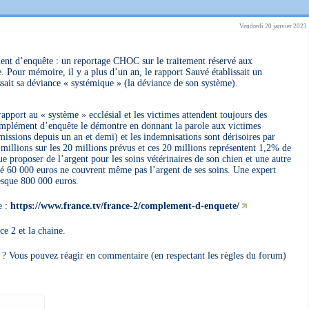
Vendredi 20 janvier 2023
ent d’enquête : un reportage CHOC sur le traitement réservé aux
. Pour mémoire, il y a plus d’un an, le rapport Sauvé établissait un
ssait sa déviance « systémique » (la déviance de son système).
apport au « système » ecclésial et les victimes attendent toujours des
omplément d’enquête le démontre en donnant la parole aux victimes
issions depuis un an et demi) et les indemnisations sont dérisoires par
 millions sur les 20 millions prévus et ces 20 millions représentent 1,2% de
ue proposer de l’argent pour les soins vétérinaires de son chien et une autre
 60 000 euros ne couvrent même pas l’argent de ses soins. Une expert
esque 800 000 euros.
e :
https://www.france.tv/france-2/complement-d-enquete/
e 2 et la chaine.
s ? Vous pouvez réagir en commentaire (en respectant les règles du forum)