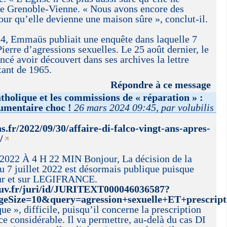
e de Grenoble-Vienne. « Nous avons encore des
ur qu’elle devienne une maison sûre », conclut-il.
024, Emmaüs publiait une enquête dans laquelle 7
erre d’agressions sexuelles. Le 25 août dernier, le
cé avoir découvert dans ses archives la lettre
ant de 1965.
Répondre à ce message
atholique et les commissions de « réparation » :
umentaire choc !
26 mars 2024 09:45, par volubilis
s.fr/2022/09/30/affaire-di-falco-vingt-ans-apres-
/
2 À 4 H 22 MIN Bonjour, La décision de la
u 7 juillet 2022 est désormais publique puisque
Cour et sur LEGIFRANCE.
gouv.fr/juri/id/JURITEXT000046036587?
eSize=10&query=agression+sexuelle+ET+prescrip
que », difficile, puisqu’il concerne la prescription
e considérable. Il va permettre, au-delà du cas DI