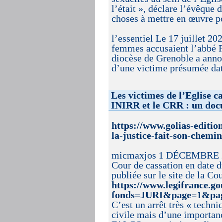
l’était », déclare l’évêqu
choses à mettre en œuvre po
l’essentiel Le 17 juillet 2
femmes accusaient l’abbé Pi
diocèse de Grenoble a annon
d’une victime présumée dat
Les victimes de l’Eglise c
INIRR et le CRR : un doc
https://www.golias-edition
la-justice-fait-son-chemin
micmaxjos 1 DÉCEMBRE 202
Cour de cassation en date d
publiée sur le site de la 
https://www.legifrance.
fonds=JURI&page=1&pag
C’est un arrêt très « techni
civile mais d’une importanc