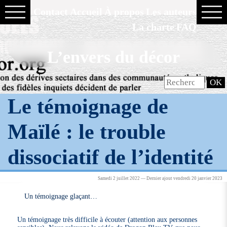
Contact
Accueil
À propos
Les auteurs
La charte
FAQ
L’envers du décor
Le témoignage de
Maïlé : le trouble
dissociatif de l’identité
Samedi 2 juillet 2022 — Dernier ajout vendredi 20 janvier 2023
Un témoignage glaçant…
Un témoignage très difficile à écouter (attention aux personnes