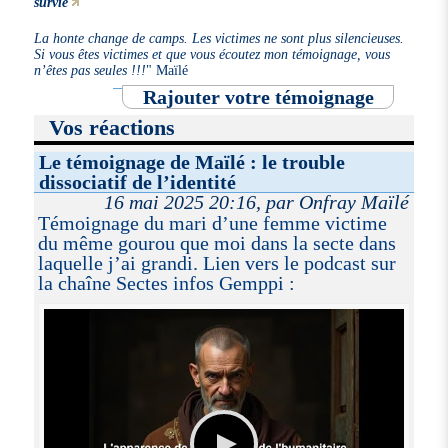
survie
La honte change de camps. Les victimes ne sont plus silencieuses.
Si vous êtes victimes et que vous écoutez mon témoignage, vous
n’êtes pas seules !!!
" Maïlé
Rajouter votre témoignage
Vos réactions
Le témoignage de Maïlé : le trouble
dissociatif de l’identité
16 mai 2025 20:16, par Onfray Maïlé
Témoignage du mari d’une femme victime
du même gourou que moi dans la secte dans
laquelle j’ai grandi. Lien vers le podcast sur
la chaîne Sectes infos Gemppi :