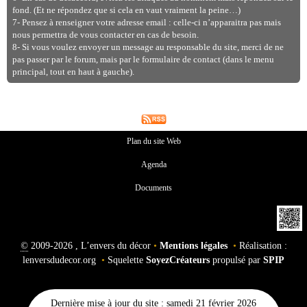
fond. (Et ne répondez que si cela en vaut vraiment la peine…)
7- Pensez à renseigner votre adresse email : celle-ci n’apparaitra pas mais
nous permettra de vous contacter en cas de besoin.
8- Si vous voulez envoyer un message au responsable du site, merci de ne
pas passer par le forum, mais par le formulaire de contact (dans le menu
principal, tout en haut à gauche).
Plan du site Web
Agenda
Documents
©
2009-2026 , L’envers du décor
•
Mentions légales
•
Réalisation :
lenversdudecor.org
•
Squelette
SoyezCréateurs
propulsé par
SPIP
Dernière mise à jour du site : samedi 21 février 2026