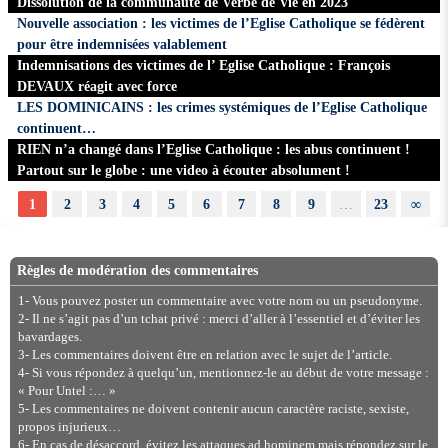
Dissolution de la communauté de Verbe de Vie en 2023
Nouvelle association : les victimes de l’Eglise Catholique se fédèrent
pour être indemnisées valablement
Indemnisations des victimes de l’ Eglise Catholique : François
DEVAUX réagit avec force
LES DOMINICAINS : les crimes systémiques de l’Eglise Catholique
continuent…
RIEN n’a changé dans l’Eglise Catholique : les abus continuent !
Partout sur le globe : une video à écouter absolument !
1
2
3
4
5
6
7
8
9
…
23
∞
Règles de modération des commentaires
1- Vous pouvez poster un commentaire avec votre nom ou un pseudonyme.
2- Il ne s’agit pas d’un tchat privé : merci d’aller à l’essentiel et d’éviter les
bavardages.
3- Les commentaires doivent être en relation avec le sujet de l’article.
4- Si vous répondez à quelqu’un, mentionnez-le au début de votre message :
« Pour Untel :… »
5- Les commentaires ne doivent contenir aucun caractère raciste, sexiste,
propos injurieux…
6- En cas de désaccord, évitez les attaques ad hominem mais répondez sur le