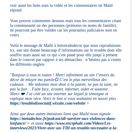
voir aussi les liens sous la vidéo et les commentaires où Maïté
répond.
Vous pouvez commenter dessous mais tous les commentaires citant
la communauté ou des personnes (prénoms ou noms de famille),
ne pourront pas être validés car les poursuites judiciaires sont en
cours.
Voilà le message de Maïlé à lenversdudecor que nous reproduisons
ici, son site donne beaucoup d’informations sur le trouble dont elle
souffre mais aussi sur ce qui s’est passé pour elle jusqu’à présent
dans le concret par rapport à ses démarches : n’hésitez pas à visiter
les différents onglets :
"
Bonjour à tous et toutes ! Merci infiniment au site l’envers du
décor de relayer ma parole💞 C’est le plus merveilleux des
cadeaux… Me redonner mon droit à la parole, ne pas la taire, ne
pas la fuir… Faire face, écouter, informer, aider et soutenir…
Merci ❤️ J’ai créé un site internet sur lequel je témoigne et
explique mon vécu. Voici le lien si vous souhaitez en savoir plus :
https://troubledissociatif.wixsite.com/website
Ainsi que deux autres émissions liens que Maïlé nous signale :
https://metadechoc.fr/podcast/tdi-survivre-aux-violences-dans-
lenfance/
et aussi
https://www.encephale.com/Videos/Les-
interviews/2023/Vivre-avec-un-TDI-un-trouble-necessaire-a-la-