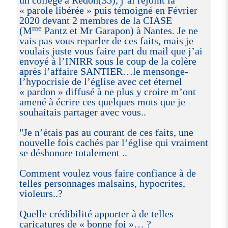
un collège à Redon(35), j’ai rejoint la
« parole libérée » puis témoigné en Février
2020 devant 2 membres de la CIASE
me
(M
Pantz et Mr Garapon) à Nantes. Je ne
vais pas vous reparler de ces faits, mais je
voulais juste vous faire part du mail que j’ai
envoyé à l’INIRR sous le coup de la colère
après l’affaire SANTIER…le mensonge-
l’hypocrisie de l’église avec cet éternel
« pardon » diffusé à ne plus y croire m’ont
amené à écrire ces quelques mots que je
souhaitais partager avec vous..
"Je n’étais pas au courant de ces faits, une
nouvelle fois cachés par l’église qui vraiment
se déshonore totalement ..
Comment voulez vous faire confiance à de
telles personnages malsains, hypocrites,
violeurs..?
Quelle crédibilité apporter à de telles
caricatures de « bonne foi »… ?