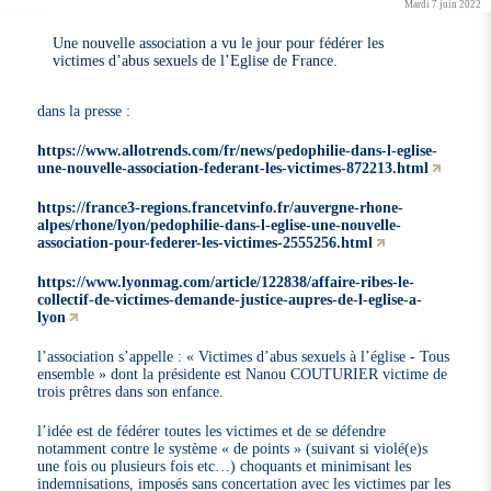
Mardi 7 juin 2022
Une nouvelle association a vu le jour pour fédérer les
victimes d’abus sexuels de l’Eglise de France.
dans la presse :
https://www.allotrends.com/fr/news/pedophilie-dans-l-eglise-
une-nouvelle-association-federant-les-victimes-872213.html
https://france3-regions.francetvinfo.fr/auvergne-rhone-
alpes/rhone/lyon/pedophilie-dans-l-eglise-une-nouvelle-
association-pour-federer-les-victimes-2555256.html
https://www.lyonmag.com/article/122838/affaire-ribes-le-
collectif-de-victimes-demande-justice-aupres-de-l-eglise-a-
lyon
l’association s’appelle : « Victimes d’abus sexuels à l’église - Tous
ensemble » dont la présidente est Nanou COUTURIER victime de
trois prêtres dans son enfance.
l’idée est de fédérer toutes les victimes et de se défendre
notamment contre le système « de points » (suivant si violé(e)s
une fois ou plusieurs fois etc…) choquants et minimisant les
indemnisations, imposés sans concertation avec les victimes par les