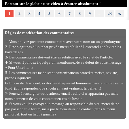
Partout sur le globe : une video à écouter absolument !
1
2
3
4
5
6
7
8
9
…
23
∞
Règles de modération des commentaires
1- Vous pouvez poster un commentaire avec votre nom ou un pseudonyme.
2- Il ne s’agit pas d’un tchat privé : merci d’aller à l’essentiel et d’éviter les
bavardages.
3- Les commentaires doivent être en relation avec le sujet de l’article.
4- Si vous répondez à quelqu’un, mentionnez-le au début de votre message :
« Pour Untel :… »
5- Les commentaires ne doivent contenir aucun caractère raciste, sexiste,
propos injurieux…
6- En cas de désaccord, évitez les attaques ad hominem mais répondez sur le
fond. (Et ne répondez que si cela en vaut vraiment la peine…)
7- Pensez à renseigner votre adresse email : celle-ci n’apparaitra pas mais
nous permettra de vous contacter en cas de besoin.
8- Si vous voulez envoyer un message au responsable du site, merci de ne
pas passer par le forum, mais par le formulaire de contact (dans le menu
principal, tout en haut à gauche).