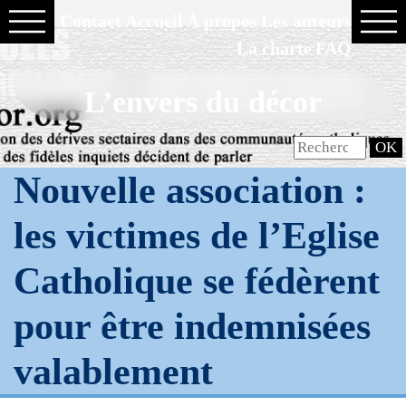
Contact
Accueil
À propos
Les auteurs
La charte
FAQ
L’envers du décor
Nouvelle association :
les victimes de l’Eglise
Catholique se fédèrent
pour être indemnisées
valablement