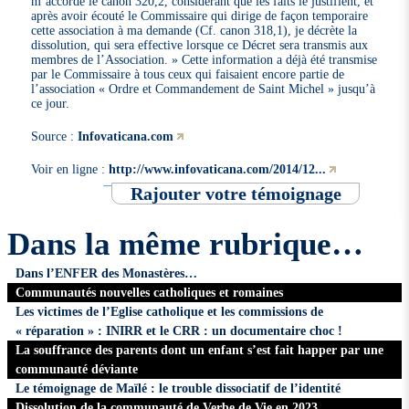
m’accorde le canon 320,2, considérant que les faits le justifient, et
après avoir écouté le Commissaire qui dirige de façon temporaire
cette association à ma demande (Cf. canon 318,1), je décrète la
dissolution, qui sera effective lorsque ce Décret sera transmis aux
membres de l’Association. » Cette information a déjà été transmise
par le Commissaire à tous ceux qui faisaient encore partie de
l’association « Ordre et Commandement de Saint Michel » jusqu’à
ce jour.
Source :
Infovaticana.com
Voir en ligne :
http://www.infovaticana.com/2014/12...
Rajouter votre témoignage
Dans la même rubrique…
Dans l’ENFER des Monastères…
Communautés nouvelles catholiques et romaines
Les victimes de l’Eglise catholique et les commissions de
« réparation » : INIRR et le CRR : un documentaire choc !
La souffrance des parents dont un enfant s’est fait happer par une
communauté déviante
Le témoignage de Maïlé : le trouble dissociatif de l’identité
Dissolution de la communauté de Verbe de Vie en 2023