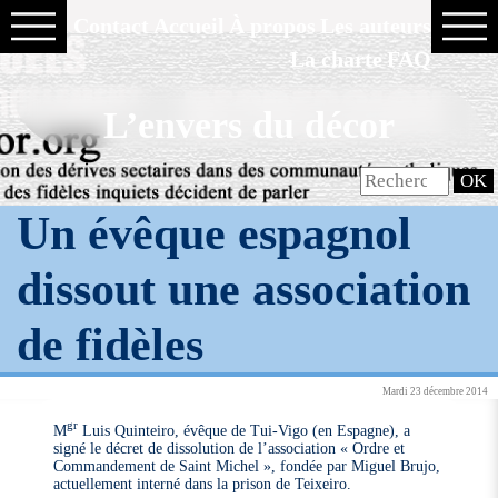
Contact
Accueil
À propos
Les auteurs
La charte
FAQ
L’envers du décor
Un évêque espagnol
dissout une association
de fidèles
Mardi 23 décembre 2014
gr
M
Luis Quinteiro, évêque de Tui-Vigo (en Espagne), a
signé le décret de dissolution de l’association « Ordre et
Commandement de Saint Michel », fondée par Miguel Brujo,
actuellement interné dans la prison de Teixeiro.