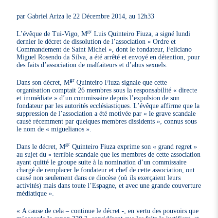
par Gabriel Ariza le 22 Décembre 2014, au 12h33
gr
L’évêque de Tui-Vigo, M
Luis Quinteiro Fiuza, a signé lundi
dernier le décret de dissolution de l’association « Ordre et
Commandement de Saint Michel », dont le fondateur, Feliciano
Miguel Rosendo da Silva, a été arrêté et envoyé en détention, pour
des faits d’association de malfaiteurs et d’abus sexuels.
gr
Dans son décret, M
Quinteiro Fiuza signale que cette
organisation comptait 26 membres sous la responsabilité « directe
et immédiate » d’un commissaire depuis l’expulsion de son
fondateur par les autorités ecclésiastiques. L’évêque affirme que la
suppression de l’association a été motivée par « le grave scandale
causé récemment par quelques membres dissidents », connus sous
le nom de « miguelianos ».
gr
Dans le décret, M
Quinteiro Fiuza exprime son « grand regret »
au sujet du « terrible scandale que les membres de cette association
ayant quitté le groupe suite à la nomination d’un commissaire
chargé de remplacer le fondateur et chef de cette association, ont
causé non seulement dans ce diocèse (où ils exerçaient leurs
activités) mais dans toute l’Espagne, et avec une grande couverture
médiatique ».
« A cause de cela – continue le décret -, en vertu des pouvoirs que