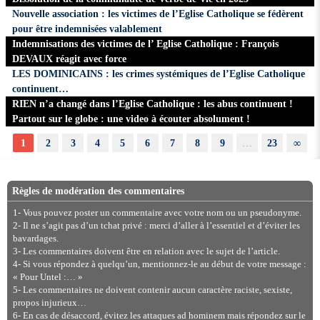
Nouvelle association : les victimes de l’Eglise Catholique se fédèrent
pour être indemnisées valablement
Indemnisations des victimes de l’ Eglise Catholique : François
DEVAUX réagit avec force
LES DOMINICAINS : les crimes systémiques de l’Eglise Catholique
continuent…
RIEN n’a changé dans l’Eglise Catholique : les abus continuent !
Partout sur le globe : une video à écouter absolument !
1
2
3
4
5
6
7
8
9
…
23
∞
Règles de modération des commentaires
1- Vous pouvez poster un commentaire avec votre nom ou un pseudonyme.
2- Il ne s’agit pas d’un tchat privé : merci d’aller à l’essentiel et d’éviter les
bavardages.
3- Les commentaires doivent être en relation avec le sujet de l’article.
4- Si vous répondez à quelqu’un, mentionnez-le au début de votre message :
« Pour Untel :… »
5- Les commentaires ne doivent contenir aucun caractère raciste, sexiste,
propos injurieux…
6- En cas de désaccord, évitez les attaques ad hominem mais répondez sur le