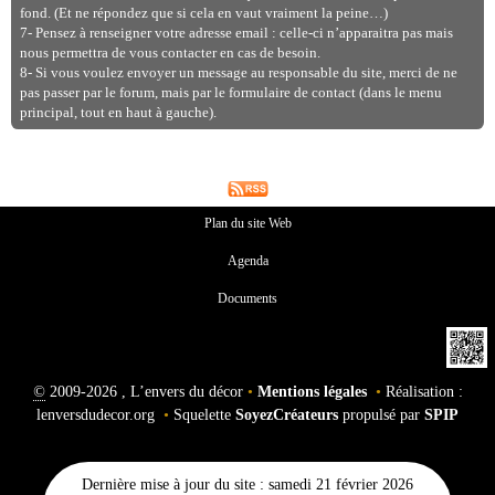
fond. (Et ne répondez que si cela en vaut vraiment la peine…)
7- Pensez à renseigner votre adresse email : celle-ci n’apparaitra pas mais
nous permettra de vous contacter en cas de besoin.
8- Si vous voulez envoyer un message au responsable du site, merci de ne
pas passer par le forum, mais par le formulaire de contact (dans le menu
principal, tout en haut à gauche).
Plan du site Web
Agenda
Documents
©
2009-2026 , L’envers du décor
•
Mentions légales
•
Réalisation :
lenversdudecor.org
•
Squelette
SoyezCréateurs
propulsé par
SPIP
Dernière mise à jour du site : samedi 21 février 2026