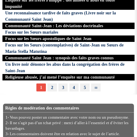
Enquête sur les frères Philippe : des années d’abus en toute
impunité
Une reconnaissance tardive de faits graves (Livre noir sur la
Communauté Saint Jean)
Communauté Saint-Jean : Les déviations doctrinales
Focus sur les Sœurs mariales
Focus sur les Sœurs apostoliques de Saint Jean
Focus sur les Sœurs (contemplatives) de Saint-Jean ou Sœurs de
Maria Stella Matutina
Communauté Saint Jean : synopsis des faits graves connus
Un livre noir dénonce les abus dans la congrégation des frères de
Saint-Jean
Religieuse abusée, j’ai mené l’enquête sur ma communauté
1
2
3
4
5
∞
Règles de modération des commentaires
1- Vous pouvez poster un commentaire avec votre nom ou un pseudonyme.
2- Il ne s’agit pas d’un tchat privé : merci d’aller à l’essentiel et d’éviter les
bavardages.
3- Les commentaires doivent être en relation avec le sujet de l’article.