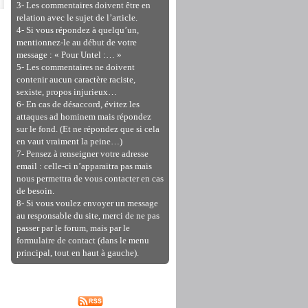
3- Les commentaires doivent être en
relation avec le sujet de l’article.
4- Si vous répondez à quelqu’un,
mentionnez-le au début de votre
message : « Pour Untel :… »
5- Les commentaires ne doivent
contenir aucun caractère raciste,
sexiste, propos injurieux…
6- En cas de désaccord, évitez les
attaques ad hominem mais répondez
sur le fond. (Et ne répondez que si cela
en vaut vraiment la peine…)
7- Pensez à renseigner votre adresse
email : celle-ci n’apparaitra pas mais
nous permettra de vous contacter en cas
de besoin.
8- Si vous voulez envoyer un message
au responsable du site, merci de ne pas
passer par le forum, mais par le
formulaire de contact (dans le menu
principal, tout en haut à gauche).