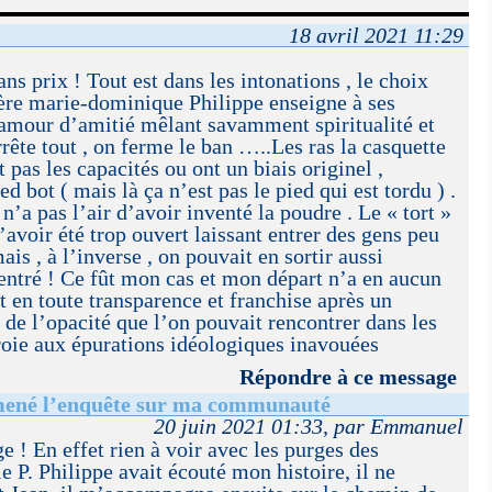
18 avril 2021 11:29
ns prix ! Tout est dans les intonations , le choix
père marie-dominique Philippe enseigne à ses
l’amour d’amitié mêlant savamment spiritualité et
rête tout , on ferme le ban …..Les ras la casquette
t pas les capacités ou ont un biais originel ,
 bot ( mais là ça n’est pas le pied qui est tordu ) .
n’a pas l’air d’avoir inventé la poudre . Le « tort »
voir été trop ouvert laissant entrer des gens peu
s , à l’inverse , on pouvait en sortir aussi
 entré ! Ce fût mon cas et mon départ n’a en aucun
ait en toute transparence et franchise après un
de l’opacité que l’on pouvait rencontrer dans les
roie aux épurations idéologiques inavouées
Répondre à ce message
i mené l’enquête sur ma communauté
20 juin 2021 01:33, par Emmanuel
 ! En effet rien à voir avec les purges des
 P. Philippe avait écouté mon histoire, il ne