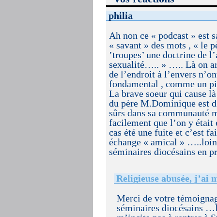
philia
Ah non ce « podcast » est sa
« savant » des mots , « le 
’troupes’ une doctrine de 
sexualité….. » ….. Là on ar
de l’endroit à l’envers n’on
fondamental , comme un pied
La brave soeur qui cause là 
du père M.Dominique est d’a
sûrs dans sa communauté mai
facilement que l’on y était
cas été une fuite et c’est f
échange « amical » …..loin 
séminaires diocésains en p
Religieuse abusée, j’a
Merci de votre témoignage
séminaires diocésains …le