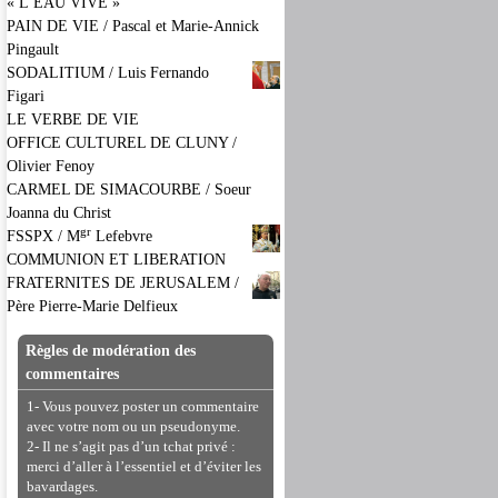
« L’EAU VIVE »
PAIN DE VIE / Pascal et Marie-Annick
Pingault
SODALITIUM / Luis Fernando
Figari
LE VERBE DE VIE
OFFICE CULTUREL DE CLUNY /
Olivier Fenoy
CARMEL DE SIMACOURBE / Soeur
Joanna du Christ
gr
FSSPX / M
Lefebvre
COMMUNION ET LIBERATION
FRATERNITES DE JERUSALEM /
Père Pierre-Marie Delfieux
Règles de modération des
commentaires
1- Vous pouvez poster un commentaire
avec votre nom ou un pseudonyme.
2- Il ne s’agit pas d’un tchat privé :
merci d’aller à l’essentiel et d’éviter les
bavardages.