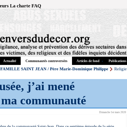
eurs
La charte
FAQ
Actualité
Articles de fond
Publications
Communautés controversées
FAMILLE SAINT JEAN / Père Marie-Dominique Philippe
Religie
usée, j’ai mené
ur ma communauté
Dimanche 1er mars 2020
mbre de la communauté Saint-Jean. Dans ce septième épisode de la série