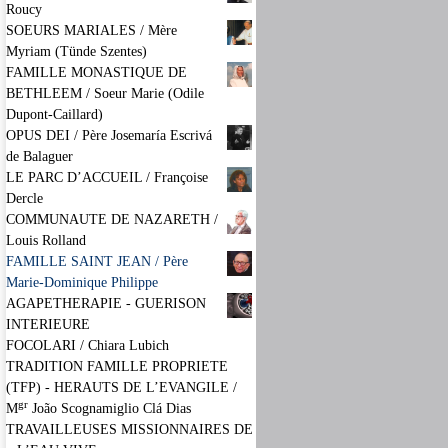
Roucy
SOEURS MARIALES / Mère
Myriam (Tünde Szentes)
FAMILLE MONASTIQUE DE
BETHLEEM / Soeur Marie (Odile
Dupont-Caillard)
OPUS DEI / Père Josemaría Escrivá
de Balaguer
LE PARC D’ACCUEIL / Françoise
Dercle
COMMUNAUTE DE NAZARETH /
Louis Rolland
FAMILLE SAINT JEAN / Père
Marie-Dominique Philippe
AGAPETHERAPIE - GUERISON
INTERIEURE
FOCOLARI / Chiara Lubich
TRADITION FAMILLE PROPRIETE
(TFP) - HERAUTS DE L’EVANGILE /
gr
M
João Scognamiglio Clá Dias
TRAVAILLEUSES MISSIONNAIRES DE