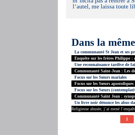
m’incita pas à rentrer à 
l’autel, me laissa toute l
Dans la mêm
La communauté St Jean et ses pr
Enquête sur les frères Philippe :
Une reconnaissance tardive de fa
Communauté Saint-Jean : Les dév
Focus sur les Sœurs mariales
Focus sur les Sœurs apostoliques
Focus sur les Sœurs (contemplati
Communauté Saint Jean : synopsi
Un livre noir dénonce les abus da
Religieuse abusée, j’ai mené l’enqu
1