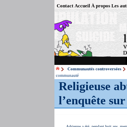
Contact
Accueil
À propos
Les aut
Communautés controversées
communauté
Religieuse ab
l’enquête s
Adrienne a été, pendant huit ans, me