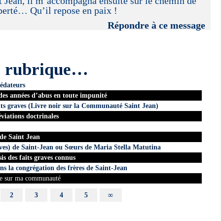
St Jean, il m’accompagna ensuite sur le chemin de
iberté… Qu’il repose en paix !
Répondre à ce message
e rubrique…
édateurs
 des années d’abus en toute impunité
its graves (Livre noir sur la Communauté Saint Jean)
iations doctrinales
 de Saint Jean
ves) de Saint-Jean ou Sœurs de Maria Stella Matutina
s des faits graves connus
ns la congrégation des frères de Saint-Jean
ête sur ma communauté
2
3
4
5
∞