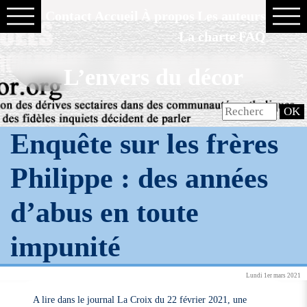
Contact
Accueil
À propos
Les auteurs
La charte
FAQ
L’envers du décor
Enquête sur les frères
Philippe : des années
d’abus en toute
impunité
Lundi 1er mars 2021
A lire dans le journal La Croix du 22 février 2021, une