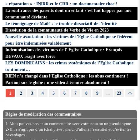
« réparation » : INIRR et le CRR : un documentaire choc !
La souffrance des parents dont un enfant s’est fait happer par une
communauté déviante
Le témoignage de Maïlé : le trouble dissociatif de l’identité
Dissolution de la communauté de Verbe de Vie en 2023
Nouvelle association : les victimes de l’Eglise Catholique se fédèrent
pour être indemnisées valablement
Indemnisations des victimes de l’ Eglise Catholique : François
DEVAUX réagit avec force
LES DOMINICAINS : les crimes systémiques de l’Eglise Catholique
continuent…
RIEN n’a changé dans l’Eglise Catholique : les abus continuent !
Partout sur le globe : une video à écouter absolument !
1
2
3
4
5
6
7
8
9
…
23
∞
Règles de modération des commentaires
1- Vous pouvez poster un commentaire avec votre nom ou un pseudonyme.
2- Il ne s’agit pas d’un tchat privé : merci d’aller à l’essentiel et d’éviter les
bavardages.