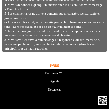
3- Les commentaires doivent être en relation avec le sujet de l’article.
4- Si vous répondez à quelqu’un, mentionnez-le au début de votre message :
« Pour Untel :… »
5- Les commentaires ne doivent contenir aucun caractère raciste, sexiste,
propos injurieux…
6- En cas de désaccord, évitez les attaques ad hominem mais répondez sur le
fond. (Et ne répondez que si cela en vaut vraiment la peine…)
7- Pensez à renseigner votre adresse email : celle-ci n’apparaitra pas mais
nous permettra de vous contacter en cas de besoin.
8- Si vous voulez envoyer un message au responsable du site, merci de ne
pas passer par le forum, mais par le formulaire de contact (dans le menu
principal, tout en haut à gauche).
Plan du site Web
Agenda
Documents