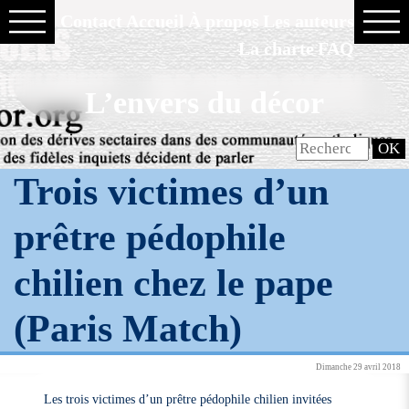
Contact
Accueil
À propos
Les auteurs
La charte
FAQ
L’envers du décor
Trois victimes d’un
prêtre pédophile
chilien chez le pape
(Paris Match)
Dimanche 29 avril 2018
Les trois victimes d’un prêtre pédophile chilien invitées