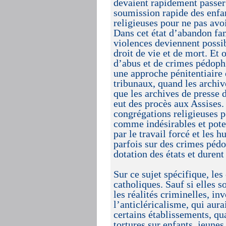
devaient rapidement passer
soumission rapide des enfant
religieuses pour ne pas avoi
Dans cet état d’abandon fami
violences deviennent possib
droit de vie et de mort. Et
d’abus et de crimes pédophi
une approche pénitentiaire 
tribunaux, quand les archiv
que les archives de presse 
eut des procès aux Assises.
congrégations religieuses p
comme indésirables et pote
par le travail forcé et les 
parfois sur des crimes pédo
dotation des états et durent
Sur ce sujet spécifique, le
catholiques. Sauf si elles s
les réalités criminelles, i
l’anticléricalisme, qui aura
certains établissements, qua
tortures sur enfants, jeunes