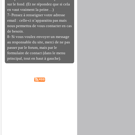
sur le fond. (Et ne répondez que si cela
en vaut vraiment la peine…)
7- Pensez à renseigner votre adresse
email : celle-ci n’apparaitra pas mais
nous permettra de vous contacter en cas
de besoin.
8- Si vous voulez envoyer un message
au responsable du site, merci de ne pas
passer par le forum, mais par le
formulaire de contact (dans le menu
principal, tout en haut à gauche).