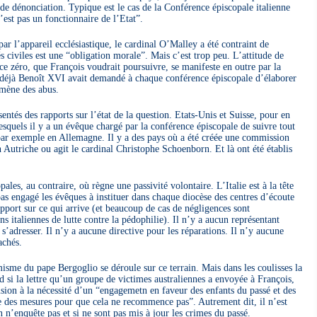
 de dénonciation. Typique est le cas de la Conférence épiscopale italienne
’est pas un fonctionnaire de l’Etat”.
par l’appareil ecclésiastique, le cardinal O’Malley a été contraint de
s civiles est une “obligation morale”. Mais c’est trop peu. L’attitude de
ance zéro, que François voudrait poursuivre, se manifeste en outre par la
ue déjà Benoît XVI avait demandé à chaque conférence épiscopale d’élaborer
omène des abus.
entés des rapports sur l’état de la question. Etats-Unis et Suisse, pour en
lesquels il y a un évêque chargé par la conférence épiscopale de suivre tout
 par exemple en Allemagne. Il y a des pays où a été créée une commission
Autriche ou agit le cardinal Christophe Schoenborn. Et là ont été établis
les, au contraire, où règne une passivité volontaire. L’Italie est à la tête
pas engagé les évêques à instituer dans chaque diocèse des centres d’écoute
pport sur ce qui arrive (et beaucoup de cas de négligences sont
s italiennes de lutte contre la pédophilie). Il n’y a aucun représentant
 s’adresser. Il n’y a aucune directive pour les réparations. Il n’y aucune
achés.
misme du pape Bergoglio se déroule sur ce terrain. Mais dans les coulisses la
rd si la lettre qu’un groupe de victimes australiennes a envoyée à François,
usion à la nécessité d’un “engagemetn en faveur des enfants du passé et des
e des mesures pour que cela ne recommence pas”. Autrement dit, il n’est
n n’enquête pas et si ne sont pas mis à jour les crimes du passé.