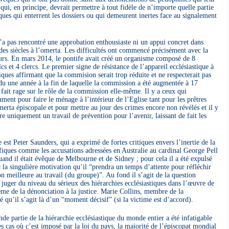
ui, en principe, devrait permettre à tout fidèle de n’importe quelle partie
es qui enterrent les dossiers ou qui demeurent inertes face au signalement
 n’a pas rencontré une approbation enthousiaste ni un appui concret dans
 des siècles à l’omerta. Les difficultés ont commencé précisément avec la
rs. En mars 2014, le pontife avait créé un organisme composé de 8
 et 4 clercs. Le premier signe de résistance de l’appareil ecclésiastique à
ques affirmant que la commision serait trop réduite et ne respecterait pas
erdu une année à la fin de laquelle la commission a été augmentée à 17
 fait rage sur le rôle de la commission elle-même. Il y a ceux qui
ment pour faire le ménage à l’intérieur de l’Eglise tant pour les prêtres
merta épiscopale et pour mettre au jour des crimes encore non révélés et il y
re uniquement un travail de prévention pour l’avenir, laissant de fait les
e est Peter Saunders, qui a exprimé de fortes critiques envers l’inertie de la
fiques comme les accusations adressées en Australie au cardinal George Pell
uand il était évêque de Melbourne et de Sidney ; pour cela il a été expulsé
 la singulière motivation qu’il “prendra un temps d’attente pour réfléchir
 meilleure au travail (du groupe)”. Au fond il s’agit de la question
ur juger du niveau du sérieux des hiérarchies ecclésiastiques dans l’œuvre de
lème de la dénonciation à la justice. Marie Collins, membre de la
 qu’il s’agit là d’un “moment décisif” (si la victime est d’accord).
nde partie de la hiérarchie ecclésiastique du monde entier a été infatigable
es cas où c’est imposé par la loi du pays, la majorité de l’épiscopat mondial