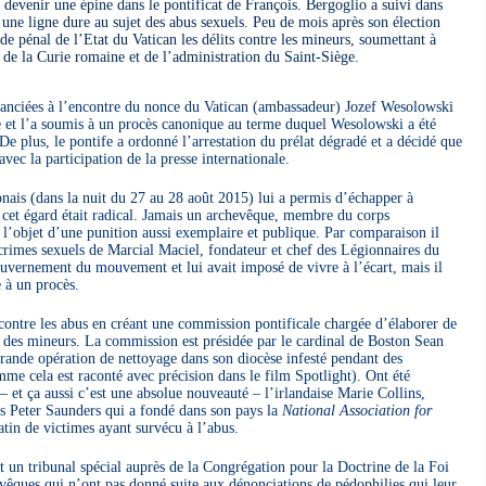
 devenir une épine dans le pontificat de François. Bergoglio a suivi dans
 une ligne dure au sujet des abus sexuels. Peu de mois après son élection
code pénal de l’Etat du Vatican les délits contre les mineurs, soumettant à
 de la Curie romaine et de l’administration du Saint-Siège.
tanciées à l’encontre du nonce du Vatican (ambassadeur) Jozef Wesolowski
 et l’a soumis à un procès canonique au terme duquel Wesolowski a été
 De plus, le pontife a ordonné l’arrestation du prélat dégradé et a décidé que
 avec la participation de la presse internationale.
nais (dans la nuit du 27 au 28 août 2015) lui a permis d’échapper à
 cet égard était radical. Jamais un archevêque, membre du corps
 l’objet d’une punition aussi exemplaire et publique. Par comparaison il
 crimes sexuels de Marcial Maciel, fondateur et chef des Légionnaires du
ouvernement du mouvement et lui avait imposé de vivre à l’écart, mais il
 à un procès.
contre les abus en créant une commission pontificale chargée d’élaborer de
n des mineurs. La commission est présidée par le cardinal de Boston Sean
grande opération de nettoyage dans son diocèse infesté pendant des
mme cela est raconté avec précision dans le film Spotlight). Ont été
– et ça aussi c’est une absolue nouveauté – l’irlandaise Marie Collins,
ais Peter Saunders qui a fondé dans son pays la
National Association for
atin de victimes ayant survécu à l’abus.
 un tribunal spécial auprès de la Congrégation pour la Doctrine de la Foi
évêques qui n’ont pas donné suite aux dénonciations de pédophilies qui leur