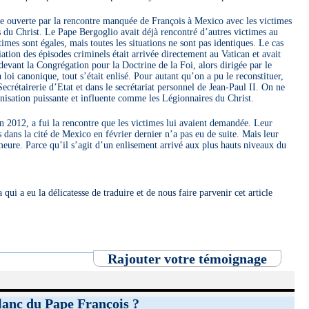
ure ouverte par la rencontre manquée de François à Mexico avec les victimes
 du Christ. Le Pape Bergoglio avait déjà rencontré d’autres victimes au
times sont égales, mais toutes les situations ne sont pas identiques. Le cas
iation des épisodes criminels était arrivée directement au Vatican et avait
devant la Congrégation pour la Doctrine de la Foi, alors dirigée par le
 loi canonique, tout s’était enlisé. Pour autant qu’on a pu le reconstituer,
Secrétairerie d’Etat et dans le secrétariat personnel de Jean-Paul II. On ne
nisation puissante et influente comme les Légionnaires du Christ.
 2012, a fui la rencontre que les victimes lui avaient demandée. Leur
ans la cité de Mexico en février dernier n’a pas eu de suite. Mais leur
emeure. Parce qu’il s’agit d’un enlisement arrivé aux plus hauts niveaux du
ui a eu la délicatesse de traduire et de nous faire parvenir cet article
Rajouter votre témoignage
flanc du Pape François ?