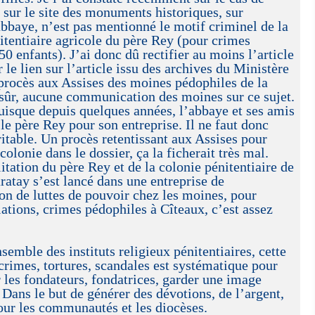
 sur le site des monuments historiques, sur
’abbaye, n’est pas mentionné le motif criminel de la
itentiaire agricole du père Rey (pour crimes
50 enfants). J’ai donc dû rectifier au moins l’article
le lien sur l’article issu des archives du Ministère
 procès aux Assises des moines pédophiles de la
 sûr, aucune communication des moines sur ce sujet.
uisque depuis quelques années, l’abbaye et ses amis
 le père Rey pour son entreprise. Il ne faut donc
ritable. Un procès retentissant aux Assises pour
olonie dans le dossier, ça la ficherait très mal.
itation du père Rey et de la colonie pénitentiaire de
aratay s’est lancé dans une entreprise de
ion de luttes de pouvoir chez les moines, pour
iations, crimes pédophiles à Cîteaux, c’est assez
nsemble des instituts religieux pénitentiaires, cette
 crimes, tortures, scandales est systématique pour
r les fondateurs, fondatrices, garder une image
 Dans le but de générer des dévotions, de l’argent,
our les communautés et les diocèses.