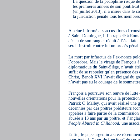
La question de la pédophilie risque de
les premières années de son pontificat
(en juillet 2013), il a inséré dans le 
la juridiction pénale tous les membres
A peine informé des accusations circons
à Saint-Domingue, il l’a rappelé à Rome
déchu de son rang et réduit à l’état laïc.
serait instruit contre lui un procès pénal
La mort par infarctus de l’ex-nonce polo
l’opprobre. Mais le virage de François à
diplomatique du Saint-Siège, n’avait été
suffit de se rappeler qu’en présence des
Christ, Benoît XVI l’avait éloigné du g
n’avait pas eu le courage de le soumettre
François a poursuivi son œuvre de lutte 
nouvelles orientations pour la protectio
Patrick O’Malley, qui avait réalisé une 
décennies par des prêtres prédateurs (co
appelées à faire partie de la commission 
abusée à 13 ans par un prêtre, et l’angl
People Abused in Childhood
, une associ
Enfin, le pape argentin a créé récemment
pour juger l’ “abus de fonction” de ces 