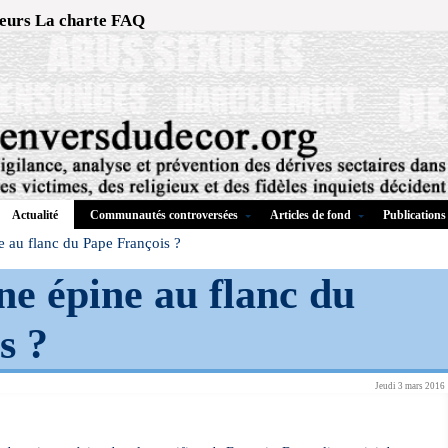
eurs
La charte
FAQ
Communautés controversées
Articles de fond
Publications
Actualité
e au flanc du Pape François ?
ne épine au flanc du
s ?
Jeudi 3 mars 2016