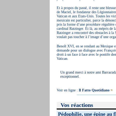
Et à propos du passé, il reste une bless
de Maciel, le fondateur des Légionnaires
Vatican et aux Etats-Unis. Toutes les vic
mexicain est particulier, parce la dénonc
pris la forme d’une procédure régulière 
cardinal Ratzinger. Et là, au mépris de la
Ratzinger a rencontré des obstacles à la 
voulait pas toucher à l’image d’une orga
Benoît XVI, en se rendant au Mexique en
demande pour un dialogue avec François d
droit à un face à face avec le pontife d
Vatican.
Un grand merci à notre ami Barracuda q
exceptionnel.
Voir en ligne :
Il Fatto Quotidiano
Vos réactions
Pédophilie, une épine au 