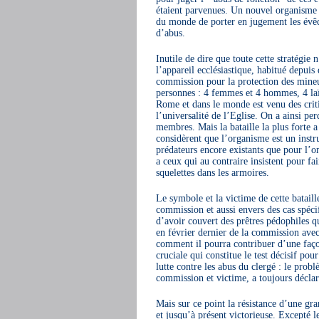
étaient parvenues. Un nouvel organisme q
du monde de porter en jugement les évêqu
d’abus.
Inutile de dire que toute cette stratégie
l’appareil ecclésiastique, habitué depuis
commission pour la protection des mineu
personnes : 4 femmes et 4 hommes, 4 laïcs
Rome et dans le monde est venu des criti
l’universalité de l’Eglise. On a ainsi p
membres. Mais la bataille la plus forte a
considèrent que l’organisme est un instru
prédateurs encore existants que pour l’o
a ceux qui au contraire insistent pour fai
squelettes dans les armoires.
Le symbole et la victime de cette bataill
commission et aussi envers des cas spéci
d’avoir couvert des prêtres pédophiles q
en février dernier de la commission avec
comment il pourra contribuer d’une façon
cruciale qui constitue le test décisif po
lutte contre les abus du clergé : le prob
commission et victime, a toujours déclaré
Mais sur ce point la résistance d’une gra
et jusqu’à présent victorieuse. Excepté l