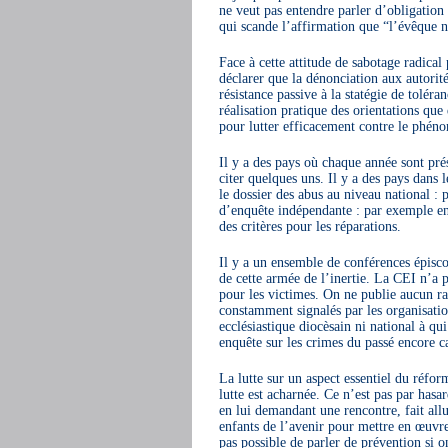
ne veut pas entendre parler d’obligation
qui scande l’affirmation que “l’évêque n
Face à cette attitude de sabotage radical 
déclarer que la dénonciation aux autorité
résistance passive à la statégie de tolér
réalisation pratique des orientations q
pour lutter efficacement contre le phén
Il y a des pays où chaque année sont prés
citer quelques uns. Il y a des pays dans 
le dossier des abus au niveau national :
d’enquête indépendante : par exemple en 
des critères pour les réparations.
Il y a un ensemble de conférences épiscopa
de cette armée de l’inertie. La CEI n’a 
pour les victimes. On ne publie aucun ra
constamment signalés par les organisation
ecclésiastique diocèsain ni national à qui
enquête sur les crimes du passé encore c
La lutte sur un aspect essentiel du réfor
lutte est acharnée. Ce n’est pas par hasa
en lui demandant une rencontre, fait all
enfants de l’avenir pour mettre en œuvr
pas possible de parler de prévention si o