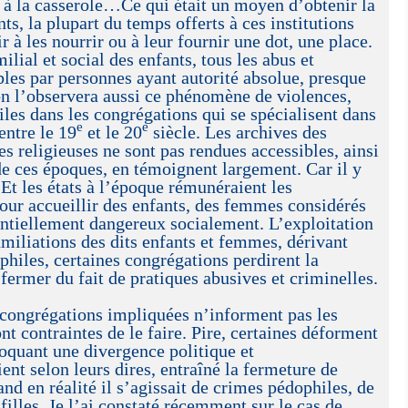
 à la casserole…Ce qui était un moyen d’obtenir la
s, la plupart du temps offerts à ces institutions
r à les nourrir ou à leur fournir une dot, une place.
lial et social des enfants, tous les abus et
les par personnes ayant autorité absolue, presque
 on l’observera aussi ce phénomène de violences,
les dans les congrégations qui se spécialisent dans
e
e
entre le 19
et le 20
siècle. Les archives des
es religieuses ne sont pas rendues accessibles, ainsi
de ces époques, en témoignent largement. Car il y
 Et les états à l’époque rémunéraient les
our accueillir des enfants, des femmes considérés
ntiellement dangereux socialement. L’exploitation
humiliations des dits enfants et femmes, dérivant
philes, certaines congrégations perdirent la
 fermer du fait de pratiques abusives et criminelles.
s congrégations impliquées n’informent pas les
ont contraintes de le faire. Pire, certaines déforment
nvoquant une divergence politique et
ient selon leurs dires, entraîné la fermeture de
nd en réalité il s’agissait de crimes pédophiles, de
 filles. Je l’ai constaté récemment sur le cas de