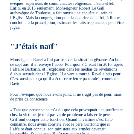
évêques, supérieurs de communautés religieuses… Sans effet.
Enfin, en 2015 seulement, Monseigneur Robert Le Gall,
archevêque de Toulouse, a fait ouvrir une enquête au sein de
l’Eglise. Mais la congrégation pour la doctrine de la foi, à Rome,
conclut… à la prescription, estimant les faits trop anciens pour être
jugés.
"J’étais naïf"
Monseigneur Ravel a fini par trouver la situation gênante. Au bout
de sept ans, il a renvoyé l’abbé. Pourquoi ? C’était fin 2016, après
l’affaire Barbarin, et l’explosion dans les médias de révélations
d’abus sexuels dans l’Eglise. "Le vent a tourné, Ravel a pris peur.
C’est aussi pour ça qu’il a écrit cette lettre pastorale", commente
David.
Pour l’évêque, que nous avons joint, il ne s’agit pas de peur, mais
de prise de conscience.
« Tant que personne ne m’a dit que cela provoquait une souffrance
chez la victime, je n’ai pas vu de problème à laisser le père
Griffond occuper cette fonction. Quand la victime s’est faite
connaître, nous avons constaté avec le père Griffond que si
l’affaire était connue, son ministère aux armées devenait
impossible. Evidence qu’il n’a pas contestée. »