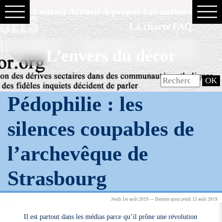
Contact
Accueil
À propos
Les auteurs
La charte
FAQ
L’envers du décor
Pédophilie : les
silences coupables de
l’archevêque de
Strasbourg
Jeudi 1er août 2019 — Dernier ajout jeudi 15 août 2019
Il est partout dans les médias parce qu’il prône une révolution