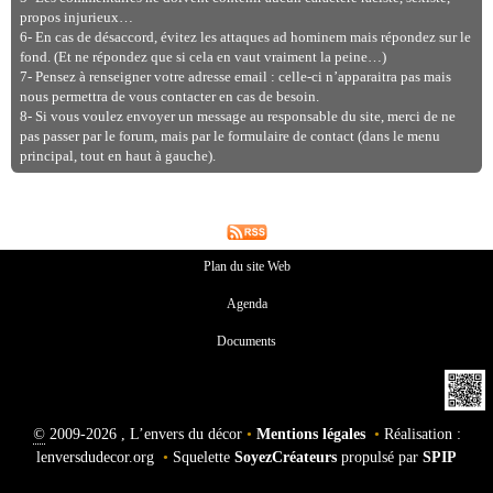
propos injurieux…
6- En cas de désaccord, évitez les attaques ad hominem mais répondez sur le
fond. (Et ne répondez que si cela en vaut vraiment la peine…)
7- Pensez à renseigner votre adresse email : celle-ci n’apparaitra pas mais
nous permettra de vous contacter en cas de besoin.
8- Si vous voulez envoyer un message au responsable du site, merci de ne
pas passer par le forum, mais par le formulaire de contact (dans le menu
principal, tout en haut à gauche).
Plan du site Web
Agenda
Documents
©
2009-2026 , L’envers du décor
•
Mentions légales
•
Réalisation :
lenversdudecor.org
•
Squelette
SoyezCréateurs
propulsé par
SPIP