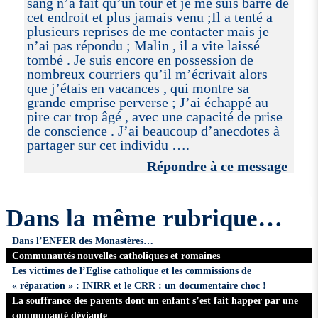
sang n’a fait qu’un tour et je me suis barré de
cet endroit et plus jamais venu ;Il a tenté a
plusieurs reprises de me contacter mais je
n’ai pas répondu ; Malin , il a vite laissé
tombé . Je suis encore en possession de
nombreux courriers qu’il m’écrivait alors
que j’étais en vacances , qui montre sa
grande emprise perverse ; J’ai échappé au
pire car trop âgé , avec une capacité de prise
de conscience . J’ai beaucoup d’anecdotes à
partager sur cet individu ….
Répondre à ce message
Dans la même rubrique…
Dans l’ENFER des Monastères…
Communautés nouvelles catholiques et romaines
Les victimes de l’Eglise catholique et les commissions de
« réparation » : INIRR et le CRR : un documentaire choc !
La souffrance des parents dont un enfant s’est fait happer par une
communauté déviante