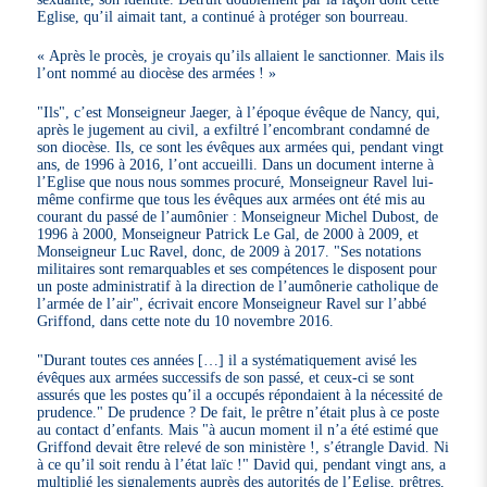
Eglise, qu’il aimait tant, a continué à protéger son bourreau.
« Après le procès, je croyais qu’ils allaient le sanctionner. Mais ils
l’ont nommé au diocèse des armées ! »
"Ils", c’est Monseigneur Jaeger, à l’époque évêque de Nancy, qui,
après le jugement au civil, a exfiltré l’encombrant condamné de
son diocèse. Ils, ce sont les évêques aux armées qui, pendant vingt
ans, de 1996 à 2016, l’ont accueilli. Dans un document interne à
l’Eglise que nous nous sommes procuré, Monseigneur Ravel lui-
même confirme que tous les évêques aux armées ont été mis au
courant du passé de l’aumônier : Monseigneur Michel Dubost, de
1996 à 2000, Monseigneur Patrick Le Gal, de 2000 à 2009, et
Monseigneur Luc Ravel, donc, de 2009 à 2017. "Ses notations
militaires sont remarquables et ses compétences le disposent pour
un poste administratif à la direction de l’aumônerie catholique de
l’armée de l’air", écrivait encore Monseigneur Ravel sur l’abbé
Griffond, dans cette note du 10 novembre 2016.
"Durant toutes ces années […] il a systématiquement avisé les
évêques aux armées successifs de son passé, et ceux-ci se sont
assurés que les postes qu’il a occupés répondaient à la nécessité de
prudence." De prudence ? De fait, le prêtre n’était plus à ce poste
au contact d’enfants. Mais "à aucun moment il n’a été estimé que
Griffond devait être relevé de son ministère !, s’étrangle David. Ni
à ce qu’il soit rendu à l’état laïc !" David qui, pendant vingt ans, a
multiplié les signalements auprès des autorités de l’Eglise, prêtres,