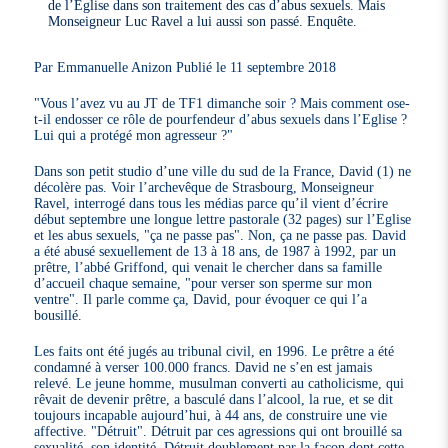
de l’Eglise dans son traitement des cas d’abus sexuels. Mais
Monseigneur Luc Ravel a lui aussi son passé. Enquête.
Par Emmanuelle Anizon Publié le 11 septembre 2018
"Vous l’avez vu au JT de TF1 dimanche soir ? Mais comment ose-
t-il endosser ce rôle de pourfendeur d’abus sexuels dans l’Eglise ?
Lui qui a protégé mon agresseur ?"
Dans son petit studio d’une ville du sud de la France, David (1) ne
décolère pas. Voir l’archevêque de Strasbourg, Monseigneur
Ravel, interrogé dans tous les médias parce qu’il vient d’écrire
début septembre une longue lettre pastorale (32 pages) sur l’Eglise
et les abus sexuels, "ça ne passe pas". Non, ça ne passe pas. David
a été abusé sexuellement de 13 à 18 ans, de 1987 à 1992, par un
prêtre, l’abbé Griffond, qui venait le chercher dans sa famille
d’accueil chaque semaine, "pour verser son sperme sur mon
ventre". Il parle comme ça, David, pour évoquer ce qui l’a
bousillé.
Les faits ont été jugés au tribunal civil, en 1996. Le prêtre a été
condamné à verser 100.000 francs. David ne s’en est jamais
relevé. Le jeune homme, musulman converti au catholicisme, qui
rêvait de devenir prêtre, a basculé dans l’alcool, la rue, et se dit
toujours incapable aujourd’hui, à 44 ans, de construire une vie
affective. "Détruit". Détruit par ces agressions qui ont brouillé sa
sexualité, son identité. Détruit doublement par la façon dont cette