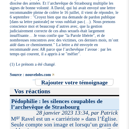
diocèse des armées. Et l’archevêque de Strasbourg multiplie les
signes de bonne volonté. A David, qui lui avait envoyé une lettre
recommandée pleine de colère le 16 juillet, il vient de répondre, le
6 septembre : "Croyez bien que ma demande de pardon publique
[dans sa lettre pastorale] ne vous oubliait pas (…). Nous prenons
conscience moi et beaucoup d’autres avec, que la gestion
judiciairement correcte de ces abus sexuels était largement
insuffisante… Je vous confie que "la Parole libérée", et de
nombreuses rencontres avec des victimes, ces derniers mois, m’ont
aidé dans ce cheminement." La lettre a été envoyée en
recommandé avec AR parce que l’archevêque l’avoue : par les
temps qui courent, il a appris à se "méfier".
(1) Le prénom a été changé.
Source : nouvelobs.com
Rajouter votre témoignage
Vos réactions
Pédophilie : les silences coupables de
l’archevêque de Strasbourg
28 janvier 2023 13:34, par Patrick
gr
M
Ravel est un « carriériste » dans l’Église.
Seule compte son image et lorsqu’un grain de