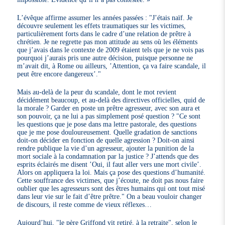
L’évêque affirme assumer les années passées : "J’étais naïf. Je
découvre seulement les effets traumatiques sur les victimes,
particulièrement forts dans le cadre d’une relation de prêtre à
chrétien. Je ne regrette pas mon attitude au sens où les éléments
que j’avais dans le contexte de 2009 étaient tels que je ne vois pas
pourquoi j’aurais pris une autre décision, puisque personne ne
m’avait dit, à Rome ou ailleurs, ’Attention, ça va faire scandale, il
peut être encore dangereux’."
Mais au-delà de la peur du scandale, dont le mot revient
décidément beaucoup, et au-delà des directives officielles, quid de
la morale ? Garder en poste un prêtre agresseur, avec son aura et
son pouvoir, ça ne lui a pas simplement posé question ? "Ce sont
les questions que je pose dans ma lettre pastorale, des questions
que je me pose douloureusement. Quelle gradation de sanctions
doit-on décider en fonction de quelle agression ? Doit-on ainsi
rendre publique la vie d’un agresseur, ajouter la punition de la
mort sociale à la condamnation par la justice ? J’attends que des
esprits éclairés me disent ’Oui, il faut aller vers une mort civile’.
Alors on appliquera la loi. Mais ça pose des questions d’humanité.
Cette souffrance des victimes, que j’écoute, ne doit pas nous faire
oublier que les agresseurs sont des êtres humains qui ont tout misé
dans leur vie sur le fait d’être prêtre." On a beau vouloir changer
de discours, il reste comme de vieux réflexes…
Aujourd’hui, "le père Griffond vit retiré, à la retraite", selon le