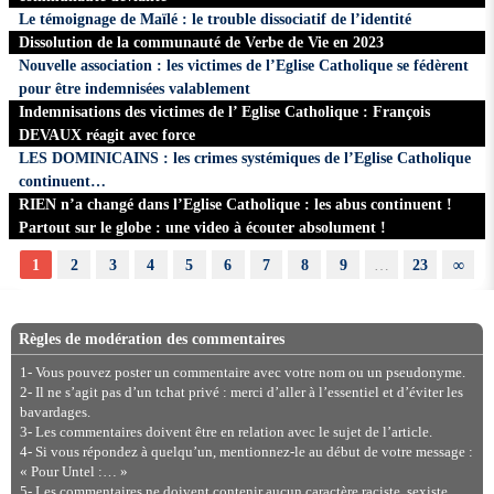
Le témoignage de Maïlé : le trouble dissociatif de l’identité
Dissolution de la communauté de Verbe de Vie en 2023
Nouvelle association : les victimes de l’Eglise Catholique se fédèrent
pour être indemnisées valablement
Indemnisations des victimes de l’ Eglise Catholique : François
DEVAUX réagit avec force
LES DOMINICAINS : les crimes systémiques de l’Eglise Catholique
continuent…
RIEN n’a changé dans l’Eglise Catholique : les abus continuent !
Partout sur le globe : une video à écouter absolument !
1
2
3
4
5
6
7
8
9
…
23
∞
Règles de modération des commentaires
1- Vous pouvez poster un commentaire avec votre nom ou un pseudonyme.
2- Il ne s’agit pas d’un tchat privé : merci d’aller à l’essentiel et d’éviter les
bavardages.
3- Les commentaires doivent être en relation avec le sujet de l’article.
4- Si vous répondez à quelqu’un, mentionnez-le au début de votre message :
« Pour Untel :… »
5- Les commentaires ne doivent contenir aucun caractère raciste, sexiste,