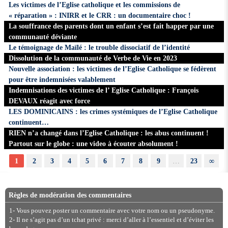
Les victimes de l’Eglise catholique et les commissions de
« réparation » : INIRR et le CRR : un documentaire choc !
La souffrance des parents dont un enfant s’est fait happer par une
communauté déviante
Le témoignage de Maïlé : le trouble dissociatif de l’identité
Dissolution de la communauté de Verbe de Vie en 2023
Nouvelle association : les victimes de l’Eglise Catholique se fédèrent
pour être indemnisées valablement
Indemnisations des victimes de l’ Eglise Catholique : François
DEVAUX réagit avec force
LES DOMINICAINS : les crimes systémiques de l’Eglise Catholique
continuent…
RIEN n’a changé dans l’Eglise Catholique : les abus continuent !
Partout sur le globe : une video à écouter absolument !
1
2
3
4
5
6
7
8
9
…
23
∞
Règles de modération des commentaires
1- Vous pouvez poster un commentaire avec votre nom ou un pseudonyme.
2- Il ne s’agit pas d’un tchat privé : merci d’aller à l’essentiel et d’éviter les