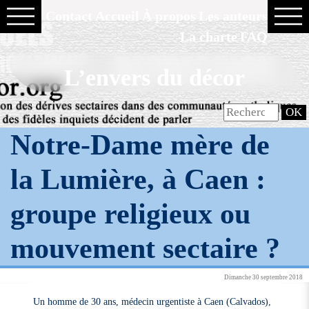
Contact
Accueil
À propos
Les auteurs
La charte
FAQ
L’envers du décor
Notre-Dame mère de
la Lumière, à Caen :
groupe religieux ou
mouvement sectaire ?
Dimanche 30 septembre 2018
Un homme de 30 ans, médecin urgentiste à Caen (Calvados),