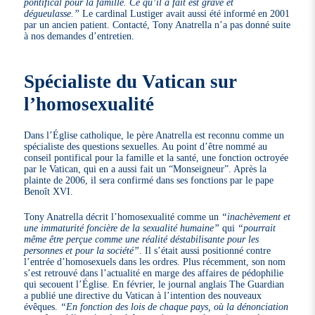
pontifical pour la famille. Ce qu’il a fait est grave et
dégueulasse.”
Le cardinal Lustiger avait aussi été informé en 2001
par un ancien patient. Contacté, Tony Anatrella n’a pas donné suite
à nos demandes d’entretien.
Spécialiste du Vatican sur
l’homosexualité
Dans l’Église catholique, le père Anatrella est reconnu comme un
spécialiste des questions sexuelles. Au point d’être nommé au
conseil pontifical pour la famille et la santé, une fonction octroyée
par le Vatican, qui en a aussi fait un “Monseigneur”. Après la
plainte de 2006, il sera confirmé dans ses fonctions par le pape
Benoît XVI.
Tony Anatrella décrit l’homosexualité comme un
“inachèvement et
une immaturité foncière de la sexualité humaine”
qui
“pourrait
même être perçue comme une réalité déstabilisante pour les
personnes et pour la société”
. Il s’était aussi positionné contre
l’entrée d’homosexuels dans les ordres. Plus récemment, son nom
s’est retrouvé dans l’actualité en marge des affaires de pédophilie
qui secouent l’Église. En février, le journal anglais The Guardian
a publié une directive du Vatican à l’intention des nouveaux
évêques.
“En fonction des lois de chaque pays, où la dénonciation