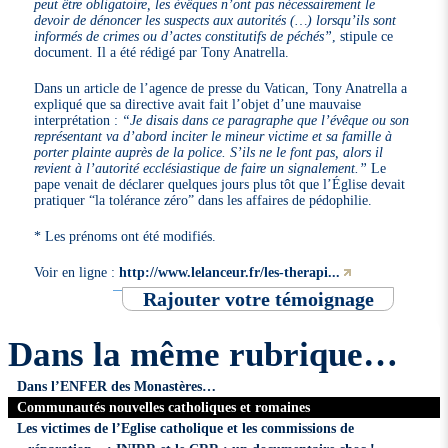
peut être obligatoire, les évêques n’ont pas nécessairement le
devoir de dénoncer les suspects aux autorités (…) lorsqu’ils sont
informés de crimes ou d’actes constitutifs de péchés”
, stipule ce
document. Il a été rédigé par Tony Anatrella.
Dans un article de l’agence de presse du Vatican, Tony Anatrella a
expliqué que sa directive avait fait l’objet d’une mauvaise
interprétation :
“Je disais dans ce paragraphe que l’évêque ou son
représentant va d’abord inciter le mineur victime et sa famille à
porter plainte auprès de la police. S’ils ne le font pas, alors il
revient à l’autorité ecclésiastique de faire un signalement.”
Le
pape venait de déclarer quelques jours plus tôt que l’Église devait
pratiquer “la tolérance zéro” dans les affaires de pédophilie.
* Les prénoms ont été modifiés.
Voir en ligne :
http://www.lelanceur.fr/les-therapi...
Rajouter votre témoignage
Dans la même rubrique…
Dans l’ENFER des Monastères…
Communautés nouvelles catholiques et romaines
Les victimes de l’Eglise catholique et les commissions de