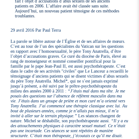
fait l’objet d’accusations d’abus sexuels de ses anciens
patients en 2006. L’affaire avait été classée sans suite.
Aujourd’hui, un nouveau patient témoigne de ces méthodes
troublantes.
29 avril 2016 Par Paul Terra
La parole se libère autour de l’Église et de ses affaires de mœurs.
C’est au tour de l’un des spécialistes du Vatican sur les questions
en rapport avec l’homosexualité, le père Tony Anatrella, d’être
l’objet d’accusations graves. Ce curé du diocèse de Paris, élevé au
rang de monseigneur et nommé conseiller pontifical pour la
famille par le pape Jean-Paul II, est aussi psychothérapeute. C’est
dans le cadre de ses activités “civiles” que Le Lanceur a recueilli le
témoignage d’anciens patients qui se disent victimes d’abus sexuels
du père Tony Anatrella. Michel*, qui ne s’est jamais exprimé
jusqu’à présent, a été suivi par le prêtre-psychothérapeute du
milieu des années 2000 à 2011 :
“J’étais mal dans ma tête. Je me
posais des questions sur l’absence de référent masculin dans ma
vie. J’étais dans un groupe de prière et mon curé m’a orienté vers
Tony Anatrella. J’ai commencé une thérapie classique avec lui. Au
bout de plusieurs années, comme je n’allais pas mieux, il m’a
invité à aller sur le terrain physique.”
Les séances changent de
nature. Michel se déshabille, son psychothérapeute aussi.
“Il y a eu
des attouchements physiques à caractère sexuel mutuel. Ce n’était
pas une incartade. Ces séances se sont répétées de manière
structurée. C’était mon thérapeute, j’écoutais ce qu’il me disait.