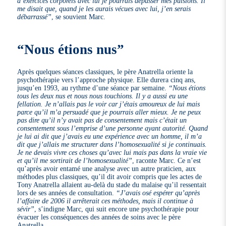
d’exercices corporels avec lui je pourrais dépasser mes pulsions. Il
me disait que, quand je les aurais vécues avec lui, j’en serais
débarrassé”
, se souvient Marc.
“Nous étions nus”
Après quelques séances classiques, le père Anatrella oriente la
psychothérapie vers l’approche physique. Elle durera cinq ans,
jusqu’en 1993, au rythme d’une séance par semaine.
“Nous étions
tous les deux nus et nous nous touchions. Il y a aussi eu une
fellation. Je n’allais pas le voir car j’étais amoureux de lui mais
parce qu’il m’a persuadé que je pourrais aller mieux. Je ne peux
pas dire qu’il n’y avait pas de consentement mais c’était un
consentement sous l’emprise d’une personne ayant autorité. Quand
je lui ai dit que j’avais eu une expérience avec un homme, il m’a
dit que j’allais me structurer dans l’homosexualité si je continuais.
Je ne devais vivre ces choses qu’avec lui mais pas dans la vraie vie
et qu’il me sortirait de l’homosexualité”
, raconte Marc. Ce n’est
qu’après avoir entamé une analyse avec un autre praticien, aux
méthodes plus classiques, qu’il dit avoir compris que les actes de
Tony Anatrella allaient au-delà du stade du malaise qu’il ressentait
lors de ses années de consultation.
“J’avais osé espérer qu’après
l’affaire de 2006 il arrêterait ces méthodes, mais il continue à
sévir”
, s’indigne Marc, qui suit encore une psychothérapie pour
évacuer les conséquences des années de soins avec le père
Anatrella.