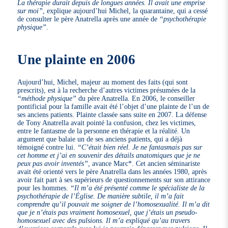
La thérapie durait depuis de longues années. Il avait une emprise
sur moi”
, explique aujourd’hui Michel, la quarantaine, qui a cessé
de consulter le père Anatrella après une année de
“psychothérapie
physique”
.
Une plainte en 2006
Aujourd’hui, Michel, majeur au moment des faits (qui sont
prescrits), est à la recherche d’autres victimes présumées de la
“méthode physique”
du père Anatrella. En 2006, le conseiller
pontificial pour la famille avait été l’objet d’une plainte de l’un de
ses anciens patients. Plainte classée sans suite en 2007. La défense
de Tony Anatrella avait pointé la confusion, chez les victimes,
entre le fantasme de la personne en thérapie et la réalité. Un
argument que balaie un de ses anciens patients, qui a déjà
témoigné contre lui.
“C’était bien réel. Je ne fantasmais pas sur
cet homme et j’ai en souvenir des détails anatomiques que je ne
peux pas avoir inventés”
, avance Marc*. Cet ancien séminariste
avait été orienté vers le père Anatrella dans les années 1980, après
avoir fait part à ses supérieurs de questionnements sur son attirance
pour les hommes.
“Il m’a été présenté comme le spécialiste de la
psychothérapie de l’Église. De manière subtile, il m’a fait
comprendre qu’il pouvait me soigner de l’homosexualité. Il m’a dit
que je n’étais pas vraiment homosexuel, que j’étais un pseudo-
homosexuel avec des pulsions. Il m’a expliqué qu’au travers