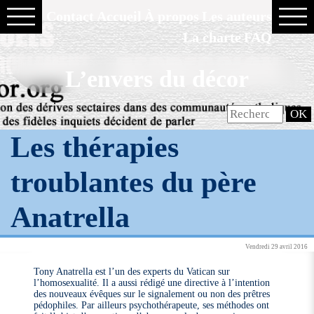
Contact
Accueil
À propos
Les auteurs
La charte
FAQ
L’envers du décor
Les thérapies
troublantes du père
Anatrella
Vendredi 29 avril 2016
Tony Anatrella est l’un des experts du Vatican sur
l’homosexualité. Il a aussi rédigé une directive à l’intention
des nouveaux évêques sur le signalement ou non des prêtres
pédophiles. Par ailleurs psychothérapeute, ses méthodes ont