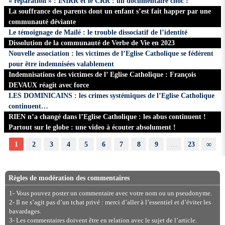
« réparation » : INIRR et le CRR : un documentaire choc !
La souffrance des parents dont un enfant s’est fait happer par une
communauté déviante
Le témoignage de Maïlé : le trouble dissociatif de l’identité
Dissolution de la communauté de Verbe de Vie en 2023
Nouvelle association : les victimes de l’Eglise Catholique se fédèrent
pour être indemnisées valablement
Indemnisations des victimes de l’ Eglise Catholique : François
DEVAUX réagit avec force
LES DOMINICAINS : les crimes systémiques de l’Eglise Catholique
continuent…
RIEN n’a changé dans l’Eglise Catholique : les abus continuent !
Partout sur le globe : une video à écouter absolument !
1
2
3
4
5
6
7
8
9
…
23
∞
Règles de modération des commentaires
1- Vous pouvez poster un commentaire avec votre nom ou un pseudonyme.
2- Il ne s’agit pas d’un tchat privé : merci d’aller à l’essentiel et d’éviter les
bavardages.
3- Les commentaires doivent être en relation avec le sujet de l’article.