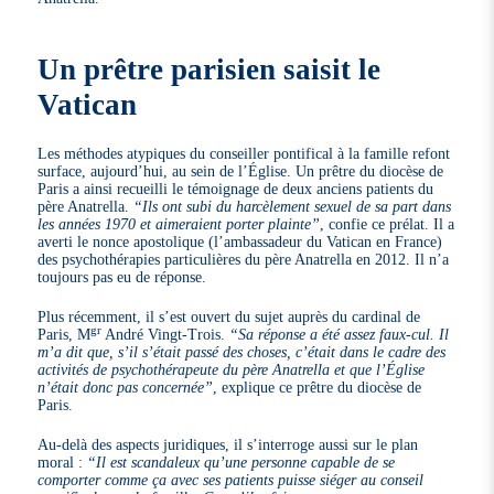
Un prêtre parisien saisit le
Vatican
Les méthodes atypiques du conseiller pontifical à la famille refont
surface, aujourd’hui, au sein de l’Église. Un prêtre du diocèse de
Paris a ainsi recueilli le témoignage de deux anciens patients du
père Anatrella.
“Ils ont subi du harcèlement sexuel de sa part dans
les années 1970 et aimeraient porter plainte”
, confie ce prélat. Il a
averti le nonce apostolique (l’ambassadeur du Vatican en France)
des psychothérapies particulières du père Anatrella en 2012. Il n’a
toujours pas eu de réponse.
Plus récemment, il s’est ouvert du sujet auprès du cardinal de
gr
Paris, M
André Vingt-Trois.
“Sa réponse a été assez faux-cul. Il
m’a dit que, s’il s’était passé des choses, c’était dans le cadre des
activités de psychothérapeute du père Anatrella et que l’Église
n’était donc pas concernée”
, explique ce prêtre du diocèse de
Paris.
Au-delà des aspects juridiques, il s’interroge aussi sur le plan
moral :
“Il est scandaleux qu’une personne capable de se
comporter comme ça avec ses patients puisse siéger au conseil