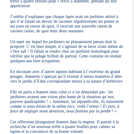
trèfle à quatre feuilles pour l’offrir à Jeannette, pensant qu’elle
apprécierait.
J’oublie d’expliquer que chaque lapin avait un jardinier attitré à
qui il se faisait un devoir de raconter régulièrement ses peines et
ses joies en retour de quoi, il recevait une nouvelle ration de
carottes cuites, de quoi tenir deux semaines.
Un sujet sur lequel les jardiniers ne plaisantaient jamais était la
propreté. C’est bien simple, il s’agissait de se laver avant même de
s’être sali ! Il fallait se rendre chez un jardinier homologué pour
vérifier que le pelage brillait de partout. Cette coutume en rendait
quelques-uns bien scrupuleux.
En discutant avec d’autres lapines habitant à l’extérieur du grand
potager, Jeannette s’aperçut qu’il existait d’autres manières d’aller
vers le jardin d’Eden correspondant mieux à sa nature d’herbivore.
Elle en parla à Jeannot mais celui-ci n’en démordait pas : les
jardiniers avaient une vision plus haute de la situation qu’eux,
pauvres quadrupèdes !
« Justement,
lui répondit-elle,
ils raisonnent
comme si nous étions de la même race, voilà l’erreur ! Et puis, à
force de négliger notre dentition, nous finirons par la perdre ! »
Ces réflexions plongeaient Jeannot dans la stupeur. Il partait à la
recherche d’un nouveau trèfle à quatre feuilles pour calmer sa
lapine et la convaincre de sa bonne volonté.