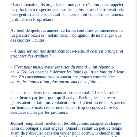
Chaque semaine, ils organisaient une petite réunion pour rappeler
les principes à respecter par tous les lapins. Jeannette trouvait cela
bien gentil car elle souhaitait par-dessus tout connaître ce fameux
jardin et son Propriétaire.
Au bout de quelques années, certaines coutumes commencèrent à
lui paraître bizarres : notamment, l’obligation de ne manger que
des carottes…cuites.
« A quoi servent nos dents
, demanda-t-elle,
si ce n’est à ronger et
grignoter des crudités ? »
« C’est pour mieux éviter les ruses du renard »
, lui répondit-
on.
« Celui-ci cherche à dévorer les lapins qui n’en font qu’à leur
tête. En consommant exclusivement nos propres carottes bien
cuites, les lapins n’ont plus aucun souci à se faire. »
Une autre de leurs recommandations consistait à fixer le soleil
deux heures par jour, quoi qu’il arrive. Parfois, les lapereaux
gémissaient de faim ou voulaient attirer l’attention de leurs parents
sur leurs jeux mais ces derniers étaient trop occupés à faire les
exercices dictés par les jardiniers.
Jeannot remplissait fidèlement les obligations auxquelles chaque
lapin du potager s’était engagé. Quand il restait un peu de temps
avant de s’écrouler dans son terrier pour dormir, il cherchait un