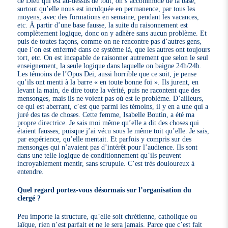
de Dieu qui est au-dessus de tout, on s’accommode de la base,
surtout qu’elle nous est inculquée en permanence, par tous les
moyens, avec des formations en semaine, pendant les vacances,
etc. À partir d’une base fausse, la suite du raisonnement est
complètement logique, donc on y adhère sans aucun problème. Et
puis de toutes façons, comme on ne rencontre pas d’autres gens,
que l’on est enfermé dans ce système là, que les autres ont toujours
tort, etc. On est incapable de raisonner autrement que selon le seul
enseignement, la seule logique dans laquelle on baigne 24h/24h.
Les témoins de l’Opus Dei, aussi horrible que ce soit, je pense
qu’ils ont menti à la barre « en toute bonne foi ». Ils jurent, en
levant la main, de dire toute la vérité, puis ne racontent que des
mensonges, mais ils ne voient pas où est le problème. D’ailleurs,
ce qui est aberrant, c’est que parmi les témoins, il y en a une qui a
juré des tas de choses. Cette femme, Isabelle Boutin, a été ma
propre directrice. Je sais moi même qu’elle a dit des choses qui
étaient fausses, puisque j’ai vécu sous le même toit qu’elle. Je sais,
par expérience, qu’elle mentait. Et parfois y compris sur des
mensonges qui n’avaient pas d’intérêt pour l’audience. Ils sont
dans une telle logique de conditionnement qu’ils peuvent
incroyablement mentir, sans scrupule. C’est très douloureux à
entendre.
Quel regard portez-vous désormais sur l’organisation du
clergé ?
Peu importe la structure, qu’elle soit chrétienne, catholique ou
laïque, rien n’est parfait et ne le sera jamais. Parce que c’est fait