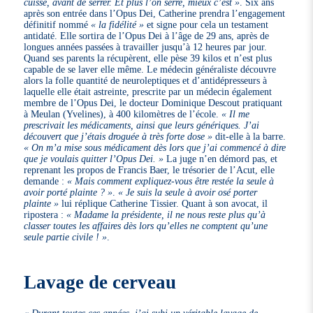
cuisse, avant de serrer. Et plus l’on serre, mieux c’est »
. Six ans
après son entrée dans l’Opus Dei, Catherine prendra l’engagement
définitif nommé
« la fidélité »
et signe pour cela un testament
antidaté. Elle sortira de l’Opus Dei à l’âge de 29 ans, après de
longues années passées à travailler jusqu’à 12 heures par jour.
Quand ses parents la récupèrent, elle pèse 39 kilos et n’est plus
capable de se laver elle même. Le médecin généraliste découvre
alors la folle quantité de neuroleptiques et d’antidépresseurs à
laquelle elle était astreinte, prescrite par un médecin également
membre de l’Opus Dei, le docteur Dominique Descout pratiquant
à Meulan (Yvelines), à 400 kilomètres de l’école.
« Il me
prescrivait les médicaments, ainsi que leurs génériques. J’ai
découvert que j’étais droguée à très forte dose »
dit-elle à la barre.
« On m’a mise sous médicament dès lors que j’ai commencé à dire
que je voulais quitter l’Opus Dei. »
La juge n’en démord pas, et
reprenant les propos de Francis Baer, le trésorier de l’Acut, elle
demande :
« Mais comment expliquez-vous être restée la seule à
avoir porté plainte ? »
.
« Je suis la seule à avoir osé porter
plainte »
lui réplique Catherine Tissier. Quant à son avocat, il
ripostera :
« Madame la présidente, il ne nous reste plus qu’à
classer toutes les affaires dès lors qu’elles ne comptent qu’une
seule partie civile ! »
.
Lavage de cerveau
« Durant toutes ces années, j’ai subi un véritable lavage de