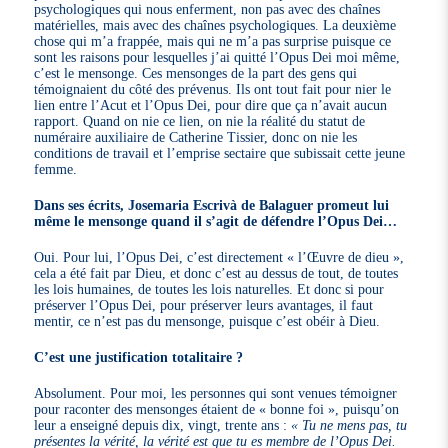
psychologiques qui nous enferment, non pas avec des chaînes
matérielles, mais avec des chaînes psychologiques. La deuxième
chose qui m’a frappée, mais qui ne m’a pas surprise puisque ce
sont les raisons pour lesquelles j’ai quitté l’Opus Dei moi même,
c’est le mensonge. Ces mensonges de la part des gens qui
témoignaient du côté des prévenus. Ils ont tout fait pour nier le
lien entre l’Acut et l’Opus Dei, pour dire que ça n’avait aucun
rapport. Quand on nie ce lien, on nie la réalité du statut de
numéraire auxiliaire de Catherine Tissier, donc on nie les
conditions de travail et l’emprise sectaire que subissait cette jeune
femme.
Dans ses écrits, Josemaria Escrivà de Balaguer promeut lui
même le mensonge quand il s’agit de défendre l’Opus Dei…
Oui. Pour lui, l’Opus Dei, c’est directement « l’Œuvre de dieu »,
cela a été fait par Dieu, et donc c’est au dessus de tout, de toutes
les lois humaines, de toutes les lois naturelles. Et donc si pour
préserver l’Opus Dei, pour préserver leurs avantages, il faut
mentir, ce n’est pas du mensonge, puisque c’est obéir à Dieu.
C’est une justification totalitaire ?
Absolument. Pour moi, les personnes qui sont venues témoigner
pour raconter des mensonges étaient de « bonne foi », puisqu’on
leur a enseigné depuis dix, vingt, trente ans :
« Tu ne mens pas, tu
présentes la vérité, la vérité est que tu es membre de l’Opus Dei.