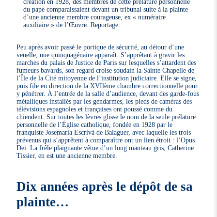
création en 1928, des membres de cette prélature personnelle
du pape comparaissaient devant un tribunal suite à la plainte
d’une ancienne membre courageuse, ex « numéraire
auxiliaire » de l’Œuvre. Reportage.
Peu après avoir passé le portique de sécurité, au détour d’une
venelle, une quinquagénaire apparaît. S’apprêtant à gravir les
marches du palais de Justice de Paris sur lesquelles s’attardent des
fumeurs bavards, son regard croise soudain la Sainte Chapelle de
l’Île de la Cité mitoyenne de l’institution judiciaire. Elle se signe,
puis file en direction de la XVIlème chambre correctionnelle pour
y pénétrer. À l’entrée de la salle d’audience, devant des garde-fous
métalliques installés par les gendarmes, les pieds de caméras des
télévisions espagnoles et françaises ont poussé comme du
chiendent. Sur toutes les lèvres glisse le nom de la seule prélature
personnelle de l’Église catholique, fondée en 1928 par le
franquiste Josemaria Escrivà de Balaguer, avec laquelle les trois
prévenus qui s’apprêtent à comparaître ont un lien étroit : l’Opus
Dei. La frêle plaignante vêtue d’un long manteau gris, Catherine
Tissier, en est une ancienne membre.
Dix années après le dépôt de sa
plainte…