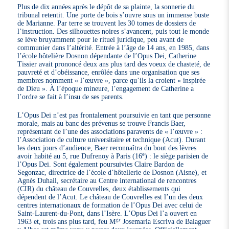
Plus de dix années après le dépôt de sa plainte, la sonnerie du
tribunal retentit. Une porte de bois s’ouvre sous un immense buste
de Marianne. Par terre se trouvent les 30 tomes de dossiers de
l’instruction. Des silhouettes noires s’avancent, puis tout le monde
se lève bruyamment pour le rituel juridique, peu avant de
communier dans l’altérité. Entrée à l’âge de 14 ans, en 1985, dans
l’école hôtelière Dosnon dépendante de l’Opus Dei, Catherine
Tissier avait prononcé deux ans plus tard des voeux de chasteté, de
pauvreté et d’obéissance, enrôlée dans une organisation que ses
membres nomment « l’œuvre », parce qu’ils la croient « inspirée
de Dieu ». À l’époque mineure, l’engagement de Catherine a
l’ordre se fait à l’insu de ses parents.
L’Opus Dei n’est pas frontalement poursuivie en tant que personne
morale, mais au banc des prévenus se trouve Francis Baer,
représentant de l’une des associations paravents de « l’œuvre » :
l’Association de culture universitaire et technique (Acut). Durant
les deux jours d’audience, Baer reconnaîtra du bout des lèvres
e
avoir habité au 5, rue Dufrenoy à Paris (16
) : le siège parisien de
l’Opus Dei. Sont également poursuivies Claire Bardon de
Segonzac, directrice de l’école d’hôtellerie de Dosnon (Aisne), et
Agnès Duhail, secrétaire au Centre international de rencontres
(CIR) du château de Couvrelles, deux établissements qui
dépendent de l’Acut. Le château de Couvrelles est l’un des deux
centres internationaux de formation de l’Opus Dei avec celui de
Saint-Laurent-du-Pont, dans l’Isère. L’Opus Dei l’a ouvert en
gr
1963 et, trois ans plus tard, feu M
Josemaria Escriva de Balaguer