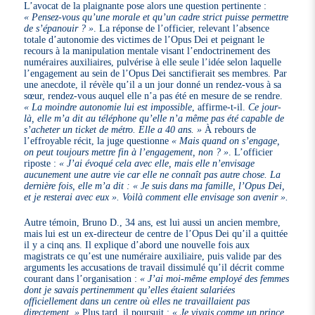
L’avocat de la plaignante pose alors une question pertinente :
« Pensez-vous qu’une morale et qu’un cadre strict puisse permettre
de s’épanouir ? »
. La réponse de l’officier, relevant l’absence
totale d’autonomie des victimes de l’Opus Dei et peignant le
recours à la manipulation mentale visant l’endoctrinement des
numéraires auxiliaires, pulvérise à elle seule l’idée selon laquelle
l’engagement au sein de l’Opus Dei sanctifierait ses membres. Par
une anecdote, il révèle qu’il a un jour donné un rendez-vous à sa
sœur, rendez-vous auquel elle n’a pas été en mesure de se rendre.
« La moindre autonomie lui est impossible
, affirme-t-il.
Ce jour-
là, elle m’a dit au téléphone qu’elle n’a même pas été capable de
s’acheter un ticket de métro. Elle a 40 ans. »
À rebours de
l’effroyable récit, la juge questionne
« Mais quand on s’engage,
on peut toujours mettre fin à l’engagement, non ? »
. L’officier
riposte :
« J’ai évoqué cela avec elle, mais elle n’envisage
aucunement une autre vie car elle ne connaît pas autre chose. La
dernière fois, elle m’a dit : « Je suis dans ma famille, l’Opus Dei,
et je resterai avec eux ». Voilà comment elle envisage son avenir ».
Autre témoin, Bruno D., 34 ans, est lui aussi un ancien membre,
mais lui est un ex-directeur de centre de l’Opus Dei qu’il a quittée
il y a cinq ans. Il explique d’abord une nouvelle fois aux
magistrats ce qu’est une numéraire auxiliaire, puis valide par des
arguments les accusations de travail dissimulé qu’il décrit comme
courant dans l’organisation :
« J’ai moi-même employé des femmes
dont je savais pertinemment qu’elles étaient salariées
officiellement dans un centre où elles ne travaillaient pas
directement. »
Plus tard, il poursuit :
« Je vivais comme un prince.