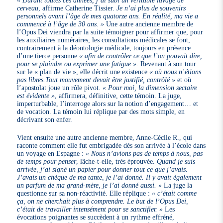
cerveau
, affirme Catherine Tissier.
Je n’ai plus de souvenirs
personnels avant l’âge de mes quatorze ans. En réalité, ma vie a
commencé à l’âge de 30 ans. »
Une autre ancienne membre de
l’Opus Dei viendra par la suite témoigner pour affirmer que, pour
les auxiliaires numéraires, les consultations médicales se font,
contrairement à la déontologie médicale, toujours en présence
d’une tierce personne
« afin de contrôler ce que l’on pouvait dire,
pour se plaindre ou exprimer une fatigue »
. Revenant à son tour
sur le « plan de vie », elle décrit une existence
« où nous n’étions
pas libres.Tout mouvement devait être justifié, contrôlé »
et où
l’apostolat joue un rôle pivot.
« Pour moi, la dimension sectaire
est évidente »
, affirmera, définitive, cette témoin. La juge,
imperturbable, l’interroge alors sur la notion d’engagement… et
de vocation. La témoin lui réplique par des mots simple, en
décrivant son enfer.
Vient ensuite une autre ancienne membre, Anne-Cécile R., qui
raconte comment elle fut embrigadée dès son arrivée à l’école dans
un voyage en Espagne :
« Nous n’avions pas de temps à nous, pas
de temps pour penser
, lâche-t-elle, très éprouvée.
Quand je suis
arrivée, j’ai signé un papier pour donner tout ce que j’avais.
J’avais un chèque de ma tante, je l’ai donné. Il y avait également
un parfum de ma grand-mère, je l’ai donné aussi. »
La juge la
questionne sur sa non-réactivité. Elle réplique :
« c’était comme
ça, on ne cherchait plus à comprendre. Le but de l’Opus Dei,
c’était de travailler intensément pour se sanctifier. »
Les
évocations poignantes se succèdent à un rythme effréné,