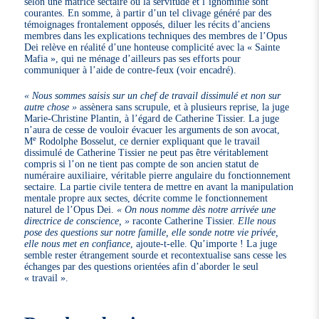
selon une matrice sectaire où la servitude et l’ignominie sont
courantes. En somme, à partir d’un tel clivage généré par des
témoignages frontalement opposés, diluer les récits d’anciens
membres dans les explications techniques des membres de l’Opus
Dei relève en réalité d’une honteuse complicité avec la « Sainte
Mafia », qui ne ménage d’ailleurs pas ses efforts pour
communiquer à l’aide de contre-feux (voir encadré).
« Nous sommes saisis sur un chef de travail dissimulé et non sur
autre chose »
assènera sans scrupule, et à plusieurs reprise, la juge
Marie-Christine Plantin, à l’égard de Catherine Tissier. La juge
n’aura de cesse de vouloir évacuer les arguments de son avocat,
e
M
Rodolphe Bosselut, ce dernier expliquant que le travail
dissimulé de Catherine Tissier ne peut pas être véritablement
compris si l’on ne tient pas compte de son ancien statut de
numéraire auxiliaire, véritable pierre angulaire du fonctionnement
sectaire. La partie civile tentera de mettre en avant la manipulation
mentale propre aux sectes, décrite comme le fonctionnement
naturel de l’Opus Dei.
« On nous nomme dès notre arrivée une
directrice de conscience, »
raconte Catherine Tissier.
Elle nous
pose des questions sur notre famille, elle sonde notre vie privée,
elle nous met en confiance
, ajoute-t-elle. Qu’importe ! La juge
semble rester étrangement sourde et recontextualise sans cesse les
échanges par des questions orientées afin d’aborder le seul
« travail ».