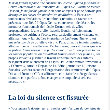
Je n’ai jamais repassé une chemise moi-même. Quand je venais au
Centre International de Rencontre de l’Opus Dei, voisin de l’école
Dosnon, je ne faisais jamais rien pour le repas et je ne pouvais pas
distinguer les élèves des numéraires auxiliaires. »
Face à ces
tonitruantes révélations, les nombreux témoins en faveur des
prévenus, tous liés à l’Opus Dei, se contenteront de décrire les
méandres fonctionnels de l’école Dosnon tels de zélés
propagandistes. L’une d’elle, Isabelle Boutin, officiellement
professeur de cuisine à l’école, sera particulièrement virulente en
affirmant que
« les chaînes invisibles de Catherine Tissier, c’est
une relecture de ce qu’elle a vécu »
. Puis, un autre témoin opusien,
affirmant avoir travaillé avec l’abbé Pierre, osera affirmer que
« si
la justice donne raison à la partie civile, il va falloir fermer toutes
les soupes populaires où travaillent bénévolement des jeunes »
, ses
propos servant à justifier le travail non-rémunéré des enfants
besognant dans le château de l’Opus Dei. Autre témoin favorable à
« l’Œuvre », Aurélia Dejean de La Bâtie, journaliste à Liaisons
Sociales, viendra raconter l’organisation des séminaires de l’Opus
Dei au château du CIR et affirmera, elle, faire le ménage dans sa
chambre et « parfois même changer une ampoule si cela est
nécessaire ».
La loi du silence est fissurée
« Vous menez le dossier sur un sentier qui n’est pas du domaine de