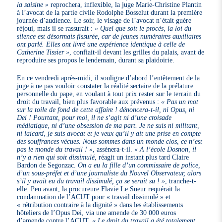
la saisine »
reprochera, inflexible, la juge Marie-Christine Plantin
à l’avocat de la partie civile Rodolphe Bosselut durant la première
journée d’audience. Le soir, le visage de l’avocat n’était guère
réjoui, mais il se rassurait :
« Quel que soit le procès, la loi du
silence est désormais fissurée, car de jeunes numéraires auxiliaires
ont parlé. Elles ont livré une expérience identique à celle de
Catherine Tissier »
, confiait-il devant les grilles du palais, avant de
reproduire ses propos le lendemain, durant sa plaidoirie.
En ce vendredi après-midi, il souligne d’abord l’entêtement de la
juge à ne pas vouloir constater la réalité sectaire de la prélature
personnelle du pape, en voulant à tout prix rester sur le terrain du
droit du travail, bien plus favorable aux prévenus :
« Pas un mot
sur la toile de fond de cette affaire ! dénoncera-t-il, ni Opus, ni
Dei ! Pourtant, pour moi, il ne s’agit ni d’une croisade
médiatique, ni d’une obsession de ma part. Je ne suis ni militant,
ni laicard, je suis avocat et je veux qu’il y ait une prise en compte
des souffrances vécues. Nous sommes dans un monde clos, ce n’est
pas le monde du travail ! »
, assènera-t-il.
« A l’école Dosnon, il
n’y a rien qui soit dissimulé
, réagit un instant plus tard Claire
Bardon de Segonzac.
On a eu la fille d’un commissaire de police,
d’un sous-préfet et d’une journaliste du Nouvel Observateur, alors
s’il y avait eu du travail dissimulé, ça se serait su ! »
, tranche-t-
elle. Peu avant, la procureure Flavie Le Sueur requérait la
condamnation de l’ACUT pour « travail dissimulé » et
« rétribution contraire à la dignité » dans les établissements
hôteliers de l’Opus Dei, via une amende de 30 000 euros
d’amende contre l’ACUT.
« Le droit du travail a été totalement