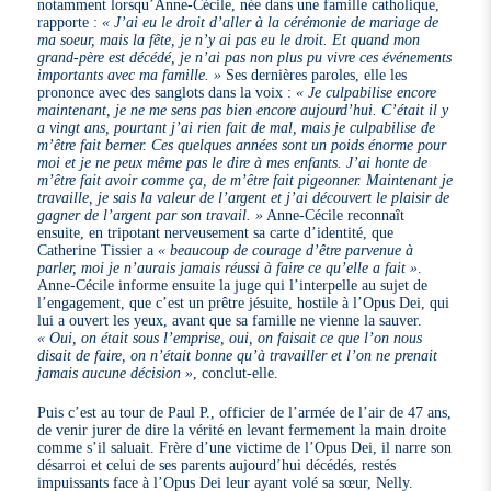
notamment lorsqu’Anne-Cécile, née dans une famille catholique,
rapporte :
« J’ai eu le droit d’aller à la cérémonie de mariage de
ma soeur, mais la fête, je n’y ai pas eu le droit. Et quand mon
grand-père est décédé, je n’ai pas non plus pu vivre ces événements
importants avec ma famille. »
Ses dernières paroles, elle les
prononce avec des sanglots dans la voix :
« Je culpabilise encore
maintenant, je ne me sens pas bien encore aujourd’hui. C’était il y
a vingt ans, pourtant j’ai rien fait de mal, mais je culpabilise de
m’être fait berner. Ces quelques années sont un poids énorme pour
moi et je ne peux même pas le dire à mes enfants. J’ai honte de
m’être fait avoir comme ça, de m’être fait pigeonner. Maintenant je
travaille, je sais la valeur de l’argent et j’ai découvert le plaisir de
gagner de l’argent par son travail. »
Anne-Cécile reconnaît
ensuite, en tripotant nerveusement sa carte d’identité, que
Catherine Tissier a
« beaucoup de courage d’être parvenue à
parler, moi je n’aurais jamais réussi à faire ce qu’elle a fait »
.
Anne-Cécile informe ensuite la juge qui l’interpelle au sujet de
l’engagement, que c’est un prêtre jésuite, hostile à l’Opus Dei, qui
lui a ouvert les yeux, avant que sa famille ne vienne la sauver.
« Oui, on était sous l’emprise, oui, on faisait ce que l’on nous
disait de faire, on n’était bonne qu’à travailler et l’on ne prenait
jamais aucune décision »
, conclut-elle.
Puis c’est au tour de Paul P., officier de l’armée de l’air de 47 ans,
de venir jurer de dire la vérité en levant fermement la main droite
comme s’il saluait. Frère d’une victime de l’Opus Dei, il narre son
désarroi et celui de ses parents aujourd’hui décédés, restés
impuissants face à l’Opus Dei leur ayant volé sa sœur, Nelly.