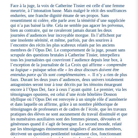
Face à la juge, la voix de Catherine Tissier est celle d’une femme
meurtrie, à l’intonation basse. Mais malgré le récit des souffrances
endurées, une franche dignité émane de ses propos. Sans
ressentiment ni colère, elle parle avec la témérité d’une suppliciée
qui n’a pas baissé la tête. Cela ne semble pas agacer les prévenus,
bien au contraire, qui ne ravaleront jamais durant les deux
journées d’audiences leur incroyable morgue. Ils l’affichent par
une insolente sérénité, et même, parfois, par des sourires à
l’encontre des récits les plus scabreux relatés par les anciens
membres de l’Opus Dei. Le comportement de la juge, posant sans
scrupule des questions brutales à Catherine Tissier, interpellera
tous les journalistes qui couvriront l’audience depuis leur box, à
l’exception de la journaliste de La Croix qui affirme
« comprendre
sa logique »
puisque selon elle
« les deux discours doivent être
entendus parce qu’ils sont complémentaires. »
. Il n’y a rien de plus
faux. Durant les deux jours d’audiences, deux univers totalement
antagonistes seront tour à tour décrits par les témoins émargeant
encore à l’Opus Dei, face à ceux l’ayant quitté. Le premier, via les
témoignages opusiens, est celui d’une école hôtelière Dosnon
idyllique où l’Opus Dei est renvoyée à un simple rôle d’aumônerie
et dans laquelle on affirme, grâce à un nombre pléthorique de
témoignages de professeurs et de cadres de l’école, que les travaux
pratiques des élèves ne sont aucunement du travail dissimulé et que
les numéraires auxiliaires sont des femmes pieuses, dévouées et
généreuses quand il s’agit de besogner. Le second monde, relaté
par les témoignages éminemment singuliers d’anciens membres,
décrivent un quotidien pestilentiel totalement clos, fonctionnant