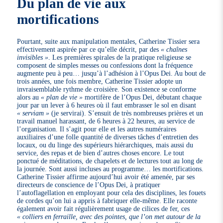
Du plan de vie aux
mortifications
Pourtant, suite aux manipulation mentales, Catherine Tissier sera
effectivement aspirée par ce qu’elle décrit, par des
« chaînes
invisibles »
. Les premières spirales de la pratique religieuse se
composent de simples messes ou confessions dont la fréquence
augmente peu à peu… jusqu’à l’adhésion à l’Opus Dei. Au bout de
trois années, une fois membre, Catherine Tissier adopte un
invraisemblable rythme de croisière. Son existence se conforme
alors au
« plan de vie »
mortifère de l’Opus Dei, débutant chaque
jour par un lever à 6 heures où il faut embrasser le sol en disant
« serviam »
(je servirai). S’ensuit de très nombreuses prières et un
travail manuel harassant, de 6 heures à 22 heures, au service de
l’organisation. Il s’agit pour elle et les autres numéraires
auxiliaires d’une folle quantité de diverses tâches d’entretien des
locaux, ou du linge des supérieurs hiérarchiques, mais aussi du
service, des repas et de bien d’autres choses encore. Le tout
ponctué de méditations, de chapelets et de lectures tout au long de
la journée. Sont aussi incluses au programme… les mortifications.
Catherine Tissier affirme aujourd’hui avoir été amenée, par ses
directeurs de conscience de l’Opus Dei, à pratiquer
l’autoflagellation en employant pour cela des disciplines, les fouets
de cordes qu’on lui a appris à fabriquer elle-même. Elle raconte
également avoir fait régulièrement usage de cilices de fer, ces
« colliers en ferraille, avec des pointes, que l’on met autour de la