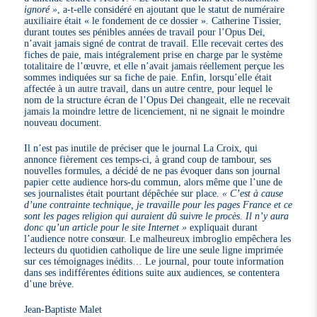
ignoré »
, a-t-elle considéré en ajoutant que le statut de numéraire
auxiliaire était « le fondement de ce dossier ». Catherine Tissier,
durant toutes ses pénibles années de travail pour l’Opus Dei,
n’avait jamais signé de contrat de travail. Elle recevait certes des
fiches de paie, mais intégralement prise en charge par le système
totalitaire de l’œuvre, et elle n’avait jamais réellement perçue les
sommes indiquées sur sa fiche de paie. Enfin, lorsqu’elle était
affectée à un autre travail, dans un autre centre, pour lequel le
nom de la structure écran de l’Opus Dei changeait, elle ne recevait
jamais la moindre lettre de licenciement, ni ne signait le moindre
nouveau document.
Il n’est pas inutile de préciser que le journal La Croix, qui
annonce fièrement ces temps-ci, à grand coup de tambour, ses
nouvelles formules, a décidé de ne pas évoquer dans son journal
papier cette audience hors-du commun, alors même que l’une de
ses journalistes était pourtant dépêchée sur place.
« C’est à cause
d’une contrainte technique, je travaille pour les pages France et ce
sont les pages religion qui auraient dû suivre le procès. Il n’y aura
donc qu’un article pour le site Internet »
expliquait durant
l’audience notre consœur. Le malheureux imbroglio empêchera les
lecteurs du quotidien catholique de lire une seule ligne imprimée
sur ces témoignages inédits… Le journal, pour toute information
dans ses indifférentes éditions suite aux audiences, se contentera
d’une brève.
Jean-Baptiste Malet