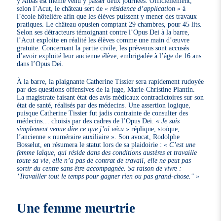
y Albas est même venu y passer deux journées. Officiellement,
selon l’Acut, le château sert de
« résidence d’application »
à
l’école hôtelière afin que les élèves puissent y mener des travaux
pratiques. Le château opusien comptant 29 chambres, pour 45 lits.
Selon ses détracteurs témoignant contre l’Opus Dei à la barre,
l’Acut exploite en réalité les élèves comme une main d’œuvre
gratuite. Concernant la partie civile, les prévenus sont accusés
d’avoir exploité leur ancienne élève, embrigadée à l’âge de 16 ans
dans l’Opus Dei.
À la barre, la plaignante Catherine Tissier sera rapidement rudoyée
par des questions offensives de la juge, Marie-Christine Plantin.
La magistrate faisant état des avis médicaux contradictoires sur son
état de santé, réalisés par des médecins. Une assertion logique,
puisque Catherine Tissier fut jadis contrainte de consulter des
médecins… choisis par des cadres de l’Opus Dei.
« Je suis
simplement venue dire ce que j’ai vécu »
réplique, stoïque,
l’ancienne « numéraire auxiliaire ». Son avocat, Rodolphe
Bosselut, en résumera le statut lors de sa plaidoirie :
« C’est une
femme laïque, qui réside dans des conditions austères et travaille
toute sa vie, elle n’a pas de contrat de travail, elle ne peut pas
sortir du centre sans être accompagnée. Sa raison de vivre :
’Travailler tout le temps pour gagner rien ou pas grand-chose." »
Une femme meurtrie