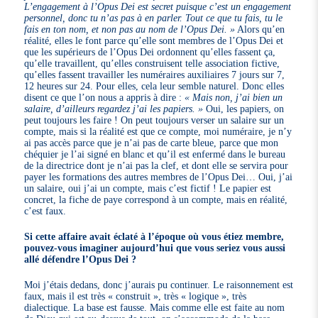
L’engagement à l’Opus Dei est secret puisque c’est un engagement
personnel, donc tu n’as pas à en parler. Tout ce que tu fais, tu le
fais en ton nom, et non pas au nom de l’Opus Dei. »
Alors qu’en
réalité, elles le font parce qu’elle sont membres de l’Opus Dei et
que les supérieurs de l’Opus Dei ordonnent qu’elles fassent ça,
qu’elle travaillent, qu’elles construisent telle association fictive,
qu’elles fassent travailler les numéraires auxiliaires 7 jours sur 7,
12 heures sur 24. Pour elles, cela leur semble naturel. Donc elles
disent ce que l’on nous a appris à dire :
« Mais non, j’ai bien un
salaire, d’ailleurs regardez j’ai les papiers. »
Oui, les papiers, on
peut toujours les faire ! On peut toujours verser un salaire sur un
compte, mais si la réalité est que ce compte, moi numéraire, je n’y
ai pas accès parce que je n’ai pas de carte bleue, parce que mon
chéquier je l’ai signé en blanc et qu’il est enfermé dans le bureau
de la directrice dont je n’ai pas la clef, et dont elle se servira pour
payer les formations des autres membres de l’Opus Dei… Oui, j’ai
un salaire, oui j’ai un compte, mais c’est fictif ! Le papier est
concret, la fiche de paye correspond à un compte, mais en réalité,
c’est faux.
Si cette affaire avait éclaté à l’époque où vous étiez membre,
pouvez-vous imaginer aujourd’hui que vous seriez vous aussi
allé défendre l’Opus Dei ?
Moi j’étais dedans, donc j’aurais pu continuer. Le raisonnement est
faux, mais il est très « construit », très « logique », très
dialectique. La base est fausse. Mais comme elle est faite au nom