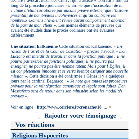
déclaré l’avocat Alexander Chirivi qui a assisté « Don Lu » tout au
long de la procédure judiciaire -
a estimé que l’accusation de la
victime n’était corroborée par aucune preuve externe, que l’histoire
présentait de nombreuses incohérences et qu’au contraire les
nombreux examens n’avaient révélé aucun comportement anormal
de la part de mon client »
. Les mêmes éléments de preuves qui
avaient été étudiés dans le procès ordinaire ont été évaluées
différemment.
Une situation kafkaïenne
Cette situation est Kafkaïenne.
« En
raison de l’arrêt de la Cour de Cassation
– précise l’avocat –
Don
Luciano est interdit de travailler dans la fonction publique : il ne
pourra pas exercer de fonctions politiques, il ne pourra pas
enseigner, ne pourra pas être nommé tuteur. Mais pour l’Eglise, il
est complètement innocent et se verra bientôt assigner une nouvelle
mission »
. Cette décision a été confirmée à Gênes il y a quelques
jours par le cardinal Bagnasco :
« Je note que toutes les procédures
prévues pour la réintégration canonique et légale sont faites. Don
Massaferro sera de retour dans son ministère selon les modalités
prévues »
.
Voir en ligne :
http://www.corriere.it/cronache/18_...
Rajouter votre témoignage
Vos réactions
Religions Hypocrites