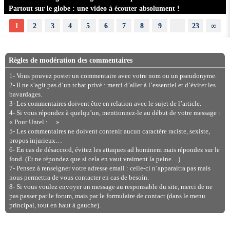
Partout sur le globe : une video à écouter absolument !
1
2
3
4
5
6
7
8
9
…
23
∞
Règles de modération des commentaires
1- Vous pouvez poster un commentaire avec votre nom ou un pseudonyme.
2- Il ne s’agit pas d’un tchat privé : merci d’aller à l’essentiel et d’éviter les
bavardages.
3- Les commentaires doivent être en relation avec le sujet de l’article.
4- Si vous répondez à quelqu’un, mentionnez-le au début de votre message :
« Pour Untel :… »
5- Les commentaires ne doivent contenir aucun caractère raciste, sexiste,
propos injurieux…
6- En cas de désaccord, évitez les attaques ad hominem mais répondez sur le
fond. (Et ne répondez que si cela en vaut vraiment la peine…)
7- Pensez à renseigner votre adresse email : celle-ci n’apparaitra pas mais
nous permettra de vous contacter en cas de besoin.
8- Si vous voulez envoyer un message au responsable du site, merci de ne
pas passer par le forum, mais par le formulaire de contact (dans le menu
principal, tout en haut à gauche).