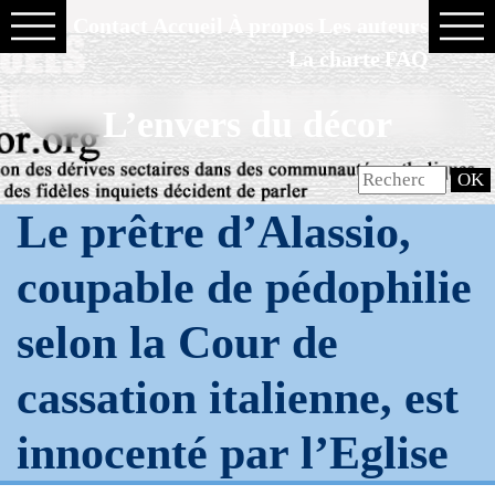
Contact
Accueil
À propos
Les auteurs
La charte
FAQ
L’envers du décor
Le prêtre d’Alassio,
coupable de pédophilie
selon la Cour de
cassation italienne, est
innocenté par l’Eglise