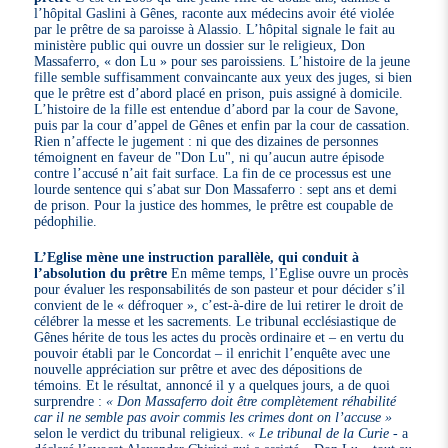
l’hôpital Gaslini à Gênes, raconte aux médecins avoir été violée
par le prêtre de sa paroisse à Alassio. L’hôpital signale le fait au
ministère public qui ouvre un dossier sur le religieux, Don
Massaferro, « don Lu » pour ses paroissiens. L’histoire de la jeune
fille semble suffisamment convaincante aux yeux des juges, si bien
que le prêtre est d’abord placé en prison, puis assigné à domicile.
L’histoire de la fille est entendue d’abord par la cour de Savone,
puis par la cour d’appel de Gênes et enfin par la cour de cassation.
Rien n’affecte le jugement : ni que des dizaines de personnes
témoignent en faveur de "Don Lu", ni qu’aucun autre épisode
contre l’accusé n’ait fait surface. La fin de ce processus est une
lourde sentence qui s’abat sur Don Massaferro : sept ans et demi
de prison. Pour la justice des hommes, le prêtre est coupable de
pédophilie.
L’Eglise mène une instruction parallèle, qui conduit à
l’absolution du prêtre
En même temps, l’Eglise ouvre un procès
pour évaluer les responsabilités de son pasteur et pour décider s’il
convient de le « défroquer », c’est-à-dire de lui retirer le droit de
célébrer la messe et les sacrements. Le tribunal ecclésiastique de
Gênes hérite de tous les actes du procès ordinaire et – en vertu du
pouvoir établi par le Concordat – il enrichit l’enquête avec une
nouvelle appréciation sur prêtre et avec des dépositions de
témoins. Et le résultat, annoncé il y a quelques jours, a de quoi
surprendre :
« Don Massaferro doit être complètement réhabilité
car il ne semble pas avoir commis les crimes dont on l’accuse »
selon le verdict du tribunal religieux.
« Le tribunal de la Curie
- a