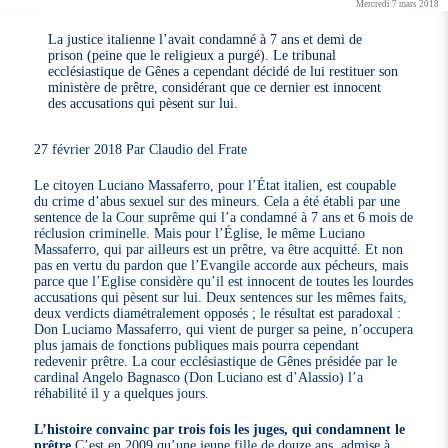
Mercredi 7 mars 2018
La justice italienne l’avait condamné à 7 ans et demi de
prison (peine que le religieux a purgé). Le tribunal
ecclésiastique de Gênes a cependant décidé de lui restituer son
ministère de prêtre, considérant que ce dernier est innocent
des accusations qui pèsent sur lui.
27 février 2018 Par Claudio del Frate
Le citoyen Luciano Massaferro, pour l’État italien, est coupable
du crime d’abus sexuel sur des mineurs. Cela a été établi par une
sentence de la Cour suprême qui l’a condamné à 7 ans et 6 mois de
réclusion criminelle. Mais pour l’Église, le même Luciano
Massaferro, qui par ailleurs est un prêtre, va être acquitté. Et non
pas en vertu du pardon que l’Evangile accorde aux pécheurs, mais
parce que l’Eglise considère qu’il est innocent de toutes les lourdes
accusations qui pèsent sur lui. Deux sentences sur les mêmes faits,
deux verdicts diamétralement opposés ; le résultat est paradoxal :
Don Luciamo Massaferro, qui vient de purger sa peine, n’occupera
plus jamais de fonctions publiques mais pourra cependant
redevenir prêtre. La cour ecclésiastique de Gênes présidée par le
cardinal Angelo Bagnasco (Don Luciano est d’Alassio) l’a
réhabilité il y a quelques jours.
L’histoire convainc par trois fois les juges, qui condamnent le
prêtre
C’est en 2009 qu’une jeune fille de douze ans, admise à