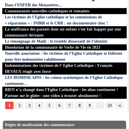
Dans l’ENFER des Monastères…
Communautés nouvelles catholiques et romaines
Les victimes de l’Eglise catholique et les commissions de
« réparation » : INIRR et le CRR : un documentaire choc !
La souffrance des parents dont un enfant s’est fait happer par une
communauté déviante
Le témoignage de Maïlé : le trouble dissociatif de l’identité
Dissolution de la communauté de Verbe de Vie en 2023
Nouvelle association : les victimes de l’Eglise Catholique se fédèrent
pour être indemnisées valablement
Indemnisations des victimes de l’ Eglise Catholique : François
DEVAUX réagit avec force
LES DOMINICAINS : les crimes systémiques de l’Eglise Catholique
continuent…
RIEN n’a changé dans l’Eglise Catholique : les abus continuent !
Partout sur le globe : une video à écouter absolument !
1
2
3
4
5
6
7
8
9
…
23
∞
Règles de modération des commentaires