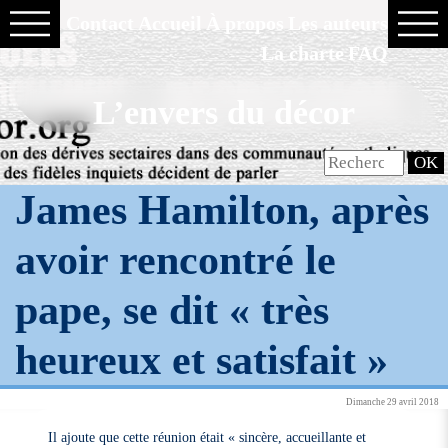
Contact
Accueil
À propos
Les auteurs
La charte
FAQ
L’envers du décor
James Hamilton, après
avoir rencontré le
pape, se dit « très
heureux et satisfait »
Dimanche 29 avril 2018
Il ajoute que cette réunion était « sincère, accueillante et