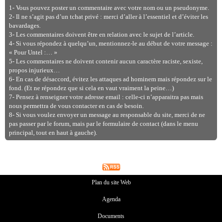
1- Vous pouvez poster un commentaire avec votre nom ou un pseudonyme.
2- Il ne s’agit pas d’un tchat privé : merci d’aller à l’essentiel et d’éviter les
bavardages.
3- Les commentaires doivent être en relation avec le sujet de l’article.
4- Si vous répondez à quelqu’un, mentionnez-le au début de votre message :
« Pour Untel :… »
5- Les commentaires ne doivent contenir aucun caractère raciste, sexiste,
propos injurieux…
6- En cas de désaccord, évitez les attaques ad hominem mais répondez sur le
fond. (Et ne répondez que si cela en vaut vraiment la peine…)
7- Pensez à renseigner votre adresse email : celle-ci n’apparaitra pas mais
nous permettra de vous contacter en cas de besoin.
8- Si vous voulez envoyer un message au responsable du site, merci de ne
pas passer par le forum, mais par le formulaire de contact (dans le menu
principal, tout en haut à gauche).
Plan du site Web
Agenda
Documents