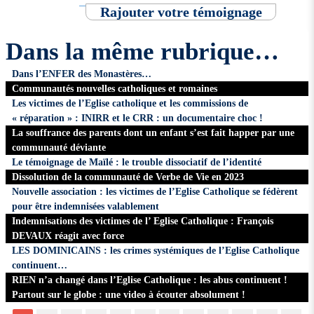
Rajouter votre témoignage
Dans la même rubrique…
Dans l’ENFER des Monastères…
Communautés nouvelles catholiques et romaines
Les victimes de l’Eglise catholique et les commissions de
« réparation » : INIRR et le CRR : un documentaire choc !
La souffrance des parents dont un enfant s’est fait happer par une
communauté déviante
Le témoignage de Maïlé : le trouble dissociatif de l’identité
Dissolution de la communauté de Verbe de Vie en 2023
Nouvelle association : les victimes de l’Eglise Catholique se fédèrent
pour être indemnisées valablement
Indemnisations des victimes de l’ Eglise Catholique : François
DEVAUX réagit avec force
LES DOMINICAINS : les crimes systémiques de l’Eglise Catholique
continuent…
RIEN n’a changé dans l’Eglise Catholique : les abus continuent !
Partout sur le globe : une video à écouter absolument !