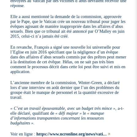
envoyées au Vatican par des victimes d’abus devraient recevoir une
réponse.
Elle a aussi mentionné la demande de la commission, approuvée
par le Pape, que le Vatican crée un nouveau tribunal pour juger les
évêques agissant de manière inappropriée dans les affaires d’abus
sexuels. Bien que ce tribunal ait été annoncé par O’Malley en juin
2015, celui-ci n’a jamais été créé.
En revanche, François a signé une nouvelle loi universelle pour
l’Eglise en juin 2016 spécifiant que la négligence d’un évêque
dans des affaires d’abus sexuels commis par des prêtres peut mener
à la destitution de cet évêque. Hélas, on ne sait pas très bien
comment le processus décrit dans cette loi peut être suivi et mis en
application.
L’ancienne membre de la commission, Winter-Green, a déclaré
lors d’une interview en août dernier que l’un des problèmes du
groupe était le manque de personnel et la quantité excessive de
travail.
« C’est un travail épouvantable, avec un budget très mince »
, a-t-
elle déclaré, qualifiant de
« défi majeur »
le
« manque
d’informations transparentes concernant les ressources
budgétaires »
.
Voir en ligne :
https://www.ncronline.org/news/vati...