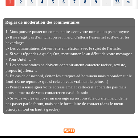
1
2
3
4
5
6
7
8
9
…
23
∞
Règles de modération des commentaires
1- Vous pouvez poster un commentaire avec votre nom ou un pseudonyme.
2- Il ne s’agit pas d’un tchat privé : merci d’aller à l’essentiel et d’éviter les
bavardages.
3- Les commentaires doivent être en relation avec le sujet de l’article.
4- Si vous répondez à quelqu’un, mentionnez-le au début de votre message :
« Pour Untel :… »
5- Les commentaires ne doivent contenir aucun caractère raciste, sexiste,
propos injurieux…
6- En cas de désaccord, évitez les attaques ad hominem mais répondez sur le
fond. (Et ne répondez que si cela en vaut vraiment la peine…)
7- Pensez à renseigner votre adresse email : celle-ci n’apparaitra pas mais
nous permettra de vous contacter en cas de besoin.
8- Si vous voulez envoyer un message au responsable du site, merci de ne
pas passer par le forum, mais par le formulaire de contact (dans le menu
principal, tout en haut à gauche).