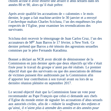
chilien accusé d’avoir étouffé une affaire d’abus sexuels dans les
années 80 et 90, alors qu’il était prêtre.
Après avoir qualifié les accusations de « calomnies » le mois
dernier, le pape a fait machine-arrière le 30 janvier et a envoyé
l’archevêque maltais Charles Scicluna, l’un des enquêteurs les plus
respectés de l’Eglise, pour examiner les revendications des
survivants.
Scicluna doit recevoir le témoignage de Juan Carlos Cruz, l’un des
gr
accusateurs de M
Juan Barros le 17 février, à New York. Ce
dernier prétend que Barros a été témoin des agressions sexuelles
commises par le père Fernando Karadima.
Bonnet a déclaré au NCR avoir décidé de démissionner de la
Commission en juin dernier après que deux objectifs qu’elle s’était
fixée pour le travail du groupe n’aient pas été réalisés. Le premier
objectif était que des survivants ou que des associations de défense
de victimes puissent être auditionnés par la Commission afin
d’apporter leur contribution à son travail avant ou lors de sa
dernière réunion plénière en septembre 2017.
Le second objectif était que la Commission fasse un vote pour
recommander au Pape François que celui-ci demande aux chefs
d’Eglise du monde entier de signaler les accusations d’abus sexuels
aux autorités civiles, afin de
« réduire la souffrance des enfants et
qu’ainsi, il n’aient plus à attendre des années et des années pour