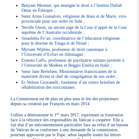
Benyam Mezmur, qui enseigne le droit à l’Institut Dullah
Omar en Éthiopie ;
Sœur Arina Gonsalves, religieuse de Jésus et de Marie, vice-
provinciale pour son ordre en Inde ;
Neville Owen, un ancien juge de la Cour d’appel de la Cour
suprême de l’Australie occidentale ;
Sinaelelea Fe’ao, coordinatrice de l’éducation religieuse
pour le diocèse de Tonga et de Nioué ;
Myriam Wijlens, professeur de droit canonique à
l’Université d’Erfurt en Allemagne ;
Ernesto Caffo, professeur de psychiatrie infanto-juvénile à
l’Université de Modène et Reggio Emilia en Italie ;
Sœur Jane Bertelsen, Missionnaires franciscaines de la
maternité divine et chef de congrégation de son ordre ;
Et Nelson Giovanelli, fondateur d’un centre brésilien de
réhabilitation des toxicomanes.
La Commission est de plus en plus sous le feu des projecteurs
depuis sa création par François en mars 2014.
er
Collins a démissionné le 1
mars 2017, exprimant sa frustration
face à la réticence des responsables du Vatican à coopérer. Elle a
fait état d’un mécontentement particulier face au refus d’un bureau
du Vatican de se conformer à une demande de la commission,
pourtant approuvée par le Pape, selon laquelle toutes les lettres