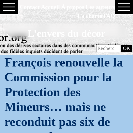
Contact
Accueil
À propos
Les auteurs
La charte
FAQ
L’envers du décor
François renouvelle la
Commission pour la
Protection des
Mineurs… mais ne
reconduit pas six de