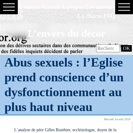
Contact
Accueil
À propos
Les auteurs
La charte
FAQ
L’envers du décor
Abus sexuels : l’Eglise
prend conscience d’un
dysfonctionnement au
plus haut niveau
Mercredi 1er août 2018
L’analyse de père Gilles Routhier, ecclésiologue, doyen de la