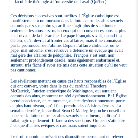
faculté de théologie à l’université de Laval (Québec).
Ces décisions successives sont inédites. L’Église catholique est
manifestement à un tournant dans la lutte contre les abus sexuels
commis par ses membres, car il ne s’agit plus de sanctionner
seulement les abuseurs, mais ceux qui ont couvert ces abus au plus
haut niveau de la hiérarchie. Le pape François savait, quand il a
été élu, qu’il devrait affronter ces affaires, mais il ne connaissait
pas la profondeur de l’abîme. Depuis l’affaire chilienne, où le
pape, mal informé, s’est retrouvé à défendre un évêque qui avait
mal géré des affaires de pédophilie, François s’est senti non
seulement profondément désolé, mais également embarrassé et,
surtout, très fâché d’avoir été mis dans cette situation qu’il ne veut
pas cautionner.
Les révélations mettant en cause ces hauts responsables de l’Église
qui ont couvert, voire dans le cas du cardinal Theodore
McCarrick, l’ancien archevêque de Washington, qui auraient
commis des abus, montrent un réel dysfonctionnement. Et l’Église
prend conscience, en ce moment, que ce dysfonctionnement porte
au plus haut niveau, qu’il faut prendre des décisions fermes. La
semaine dernière, le cardinal Sean O’Malley, le proche conseil du
pape sur la lutte contre les abus sexuels sur mineurs, a dit qu’il
fallait agir rapidement. Il faudra des sanctions. On peut s’attendre
à ce que d’autres évêques et cardinaux soient inquiétés.
Le droit canonique prévoit des dispositions permettant de relever