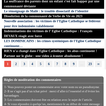
La souffrance des parents dont un enfant s’est fait happer par une
communauté déviante
Le témoignage de Maïlé : le trouble dissociatif de l’identité
Dissolution de la communauté de Verbe de Vie en 2023
Nouvelle association : les victimes de l’Eglise Catholique se fédèrent
pour être indemnisées valablement
Indemnisations des victimes de l’ Eglise Catholique : François
DEVAUX réagit avec force
LES DOMINICAINS : les crimes systémiques de l’Eglise Catholique
continuent…
RIEN n’a changé dans l’Eglise Catholique : les abus continuent !
Partout sur le globe : une video à écouter absolument !
1
2
3
4
5
6
7
8
9
…
23
∞
Règles de modération des commentaires
1- Vous pouvez poster un commentaire avec votre nom ou un pseudonyme.
2- Il ne s’agit pas d’un tchat privé : merci d’aller à l’essentiel et d’éviter les
bavardages.
3- Les commentaires doivent être en relation avec le sujet de l’article.
4- Si vous répondez à quelqu’un, mentionnez-le au début de votre message :