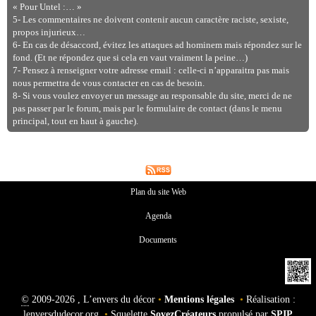
« Pour Untel :… »
5- Les commentaires ne doivent contenir aucun caractère raciste, sexiste,
propos injurieux…
6- En cas de désaccord, évitez les attaques ad hominem mais répondez sur le
fond. (Et ne répondez que si cela en vaut vraiment la peine…)
7- Pensez à renseigner votre adresse email : celle-ci n’apparaitra pas mais
nous permettra de vous contacter en cas de besoin.
8- Si vous voulez envoyer un message au responsable du site, merci de ne
pas passer par le forum, mais par le formulaire de contact (dans le menu
principal, tout en haut à gauche).
Plan du site Web
Agenda
Documents
©
2009-2026 , L’envers du décor
•
Mentions légales
•
Réalisation :
lenversdudecor.org
•
Squelette
SoyezCréateurs
propulsé par
SPIP