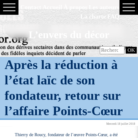
Contact
Accueil
À propos
Les auteurs
La charte
FAQ
L’envers du décor
Après la réduction à
l’état laïc de son
fondateur, retour sur
l’affaire Points-Cœur
Mercredi 18 juillet 2018
Thierry de Roucy, fondateur de l’œuvre Points-Cœur, a été