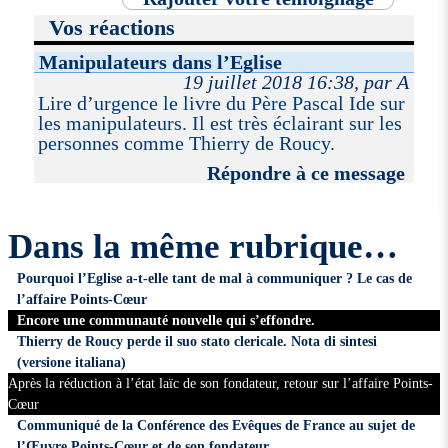
Vos réactions
Manipulateurs dans l’Eglise
19 juillet 2018 16:38, par A
Lire d’urgence le livre du Père Pascal Ide sur
les manipulateurs. Il est très éclairant sur les
personnes comme Thierry de Roucy.
Répondre à ce message
Dans la même rubrique…
Pourquoi l’Eglise a-t-elle tant de mal à communiquer ? Le cas de
l’affaire Points-Cœur
Encore une communauté nouvelle qui s’effondre.
Thierry de Roucy perde il suo stato clericale. Nota di sintesi
(versione italiana)
Après la réduction à l’état laïc de son fondateur, retour sur l’affaire Points-
Cœur
Communiqué de la Conférence des Evêques de France au sujet de
l’Œuvre Points-Cœur et de son fondateur