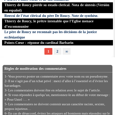
Thierry de Roucy pierde su estado clerical. Nota de síntesis (Versión
en español)
Renvoi de l’état clérical du père De Roucy. Note de synthèse.
Thierry de Roucy, le prêtre intenable que l’Eglise menace
d’excommunier
Le père de Roucy ne reconnaît pas les décisions de la justice
ecclésiastique
Points-Cœur : réponse du cardinal Barbarin
1
2
∞
Règles de modération des commentaires
1- Vous pouvez poster un commentaire avec votre nom ou un pseudonyme.
2- Il ne s’agit pas d’un tchat privé : merci d’aller à l’essentiel et d’éviter les
bavardages.
3- Les commentaires doivent être en relation avec le sujet de l’article.
4- Si vous répondez à quelqu’un, mentionnez-le au début de votre message :
« Pour Untel :… »
5- Les commentaires ne doivent contenir aucun caractère raciste, sexiste,
propos injurieux…
6- En cas de désaccord, évitez les attaques ad hominem mais répondez sur le