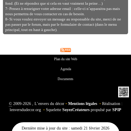
fond. (Et ne répondez que si cela en vaut vraiment la peine…)
7- Pensez à renseigner votre adresse email : celle-ci n’apparaitra pas mais
nous permettra de vous contacter en cas de besoin.
8- Si vous voulez envoyer un message au responsable du site, merci de ne
pas passer par le forum, mais par le formulaire de contact (dans le menu
principal, tout en haut à gauche).
Plan du site Web
Agenda
Documents
©
2009-2026 , L’envers du décor
•
Mentions légales
•
Réalisation :
lenversdudecor.org
•
Squelette
SoyezCréateurs
propulsé par
SPIP
Dernière mise à jour du site : samedi 21 février 2026