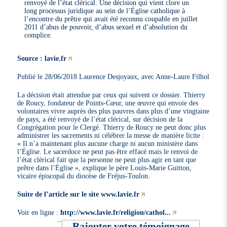
renvoyé de l’état clérical. Une décision qui vient clore un
long processus juridique au sein de l’Église catholique à
l’encontre du prêtre qui avait été reconnu coupable en juillet
2011 d’abus de pouvoir, d’abus sexuel et d’absolution du
complice.
Source : lavie.fr
Publié le 28/06/2018 Laurence Desjoyaux, avec Anne-Laure Filhol
La décision était attendue par ceux qui suivent ce dossier. Thierry
de Roucy, fondateur de Points-Cœur, une œuvre qui envoie des
volontaires vivre auprès des plus pauvres dans plus d’une vingtaine
de pays, a été renvoyé de l’état clérical, sur décision de la
Congrégation pour le Clergé. Thierry de Roucy ne peut donc plus
administrer les sacrements ni célébrer la messe de manière licite :
« Il n’a maintenant plus aucune charge ni aucun ministère dans
l’Église. Le sacerdoce ne peut pas être effacé mais le renvoi de
l’état clérical fait que la personne ne peut plus agir en tant que
prêtre dans l’Église », explique le père Louis-Marie Guitton,
vicaire épiscopal du diocèse de Fréjus-Toulon.
Suite de l’article sur le site www.lavie.fr
Voir en ligne :
http://www.lavie.fr/religion/cathol...
Rajouter votre témoignage