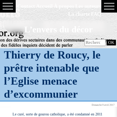
Contact
Accueil
À propos
Les auteurs
La charte
FAQ
L’envers du décor
Thierry de Roucy, le
prêtre intenable que
l’Eglise menace
d’excommunier
Dimanche 9 avril 2017
Le curé, sorte de gourou catholique, a été condamné en 2011