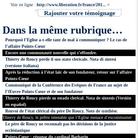
Voir en ligne :
http://www.liberation.fr/france/201...
Rajouter votre témoignage
Dans la même rubrique…
Pourquoi l’Eglise a-t-elle tant de mal à communiquer ? Le cas de
l’affaire Points-Cœur
Encore une communauté nouvelle qui s’effondre.
Thierry de Roucy perde il suo stato clericale. Nota di sintesi
(versione italiana)
Après la réduction à l’état laïc de son fondateur, retour sur l’affaire
Points-Cœur
Communiqué de la Conférence des Evêques de France au sujet de
l’Œuvre Points-Cœur et de son fondateur
Thierry de Roucy pierde su estado clerical. Nota de síntesis (Versión
en español)
Renvoi de l’état clérical du père De Roucy. Note de synthèse.
Thierry de Roucy, le prêtre intenable que l’Eglise menace d’excommunier
Le père de Roucy ne reconnaît pas les décisions de la justice
ecclésiastique
Points-Cœur : réponse du cardinal Barbarin