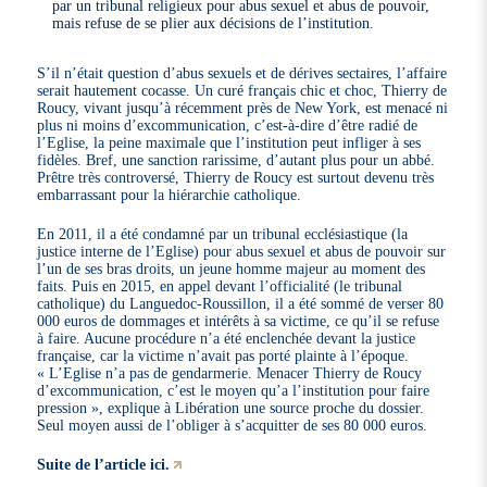
par un tribunal religieux pour abus sexuel et abus de pouvoir,
mais refuse de se plier aux décisions de l’institution.
S’il n’était question d’abus sexuels et de dérives sectaires, l’affaire
serait hautement cocasse. Un curé français chic et choc, Thierry de
Roucy, vivant jusqu’à récemment près de New York, est menacé ni
plus ni moins d’excommunication, c’est-à-dire d’être radié de
l’Eglise, la peine maximale que l’institution peut infliger à ses
fidèles. Bref, une sanction rarissime, d’autant plus pour un abbé.
Prêtre très controversé, Thierry de Roucy est surtout devenu très
embarrassant pour la hiérarchie catholique.
En 2011, il a été condamné par un tribunal ecclésiastique (la
justice interne de l’Eglise) pour abus sexuel et abus de pouvoir sur
l’un de ses bras droits, un jeune homme majeur au moment des
faits. Puis en 2015, en appel devant l’officialité (le tribunal
catholique) du Languedoc-Roussillon, il a été sommé de verser 80
000 euros de dommages et intérêts à sa victime, ce qu’il se refuse
à faire. Aucune procédure n’a été enclenchée devant la justice
française, car la victime n’avait pas porté plainte à l’époque.
« L’Eglise n’a pas de gendarmerie. Menacer Thierry de Roucy
d’excommunication, c’est le moyen qu’a l’institution pour faire
pression », explique à Libération une source proche du dossier.
Seul moyen aussi de l’obliger à s’acquitter de ses 80 000 euros.
Suite de l’article ici.