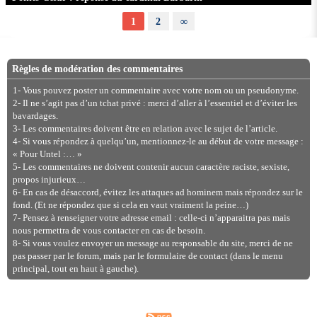
1
2
∞
Règles de modération des commentaires
1- Vous pouvez poster un commentaire avec votre nom ou un pseudonyme.
2- Il ne s’agit pas d’un tchat privé : merci d’aller à l’essentiel et d’éviter les
bavardages.
3- Les commentaires doivent être en relation avec le sujet de l’article.
4- Si vous répondez à quelqu’un, mentionnez-le au début de votre message :
« Pour Untel :… »
5- Les commentaires ne doivent contenir aucun caractère raciste, sexiste,
propos injurieux…
6- En cas de désaccord, évitez les attaques ad hominem mais répondez sur le
fond. (Et ne répondez que si cela en vaut vraiment la peine…)
7- Pensez à renseigner votre adresse email : celle-ci n’apparaitra pas mais
nous permettra de vous contacter en cas de besoin.
8- Si vous voulez envoyer un message au responsable du site, merci de ne
pas passer par le forum, mais par le formulaire de contact (dans le menu
principal, tout en haut à gauche).