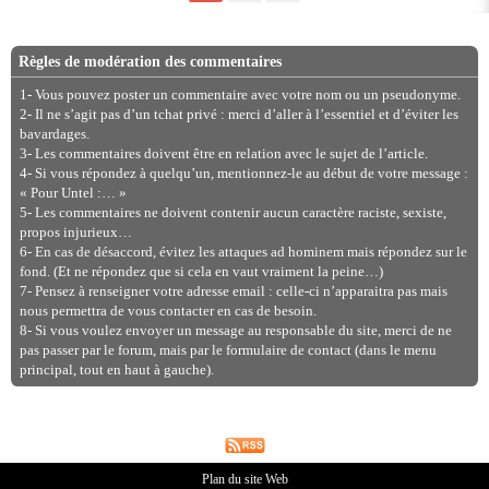
Règles de modération des commentaires
1- Vous pouvez poster un commentaire avec votre nom ou un pseudonyme.
2- Il ne s’agit pas d’un tchat privé : merci d’aller à l’essentiel et d’éviter les
bavardages.
3- Les commentaires doivent être en relation avec le sujet de l’article.
4- Si vous répondez à quelqu’un, mentionnez-le au début de votre message :
« Pour Untel :… »
5- Les commentaires ne doivent contenir aucun caractère raciste, sexiste,
propos injurieux…
6- En cas de désaccord, évitez les attaques ad hominem mais répondez sur le
fond. (Et ne répondez que si cela en vaut vraiment la peine…)
7- Pensez à renseigner votre adresse email : celle-ci n’apparaitra pas mais
nous permettra de vous contacter en cas de besoin.
8- Si vous voulez envoyer un message au responsable du site, merci de ne
pas passer par le forum, mais par le formulaire de contact (dans le menu
principal, tout en haut à gauche).
Plan du site Web