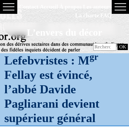
Contact
Accueil
À propos
Les auteurs
La charte
FAQ
L’envers du décor
gr
Lefebvristes : M
Fellay est évincé,
l’abbé Davide
Pagliarani devient
supérieur général