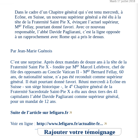
Mardi 17 juillet 2018
Dans le cadre d’un Chapitre général qui s’est tenu mercredi, à
Ecône, en Suisse, un nouveau supérieur général a été élu à la
tête de la Fraternité Saint Pie X, évinçant l’actuel supérieur,
gr
M
Fellay, pourtant donné favori. Avec ce nouveau
responsable, l’abbé Davide Pagliarani, c’est la ligne opposée
à un rapprochement avec Rome qui a pris le dessus.
Par Jean-Marie Guénois
C’est une surprise. Après deux mandats de douze ans à la tête de la
gr
Fraternité Saint Pie X - fondée par M
Marcel Lefebvre, chef de
gr
file des opposants au Concile Vatican II - M
Bernard Fellay, 60
ans, de nationalité suisse, n’a pas été reconduit comme supérieur
général. Il était pourtant donné favori. Réuni mercredi à Ecône en
e
Suisse - son siège historique -, le 4
Chapitre général de la
Fraternité Sacerdotale Saint-Pie X a élu aux deux tiers des 41
capitulants l’abbé Davide Pagliarani comme supérieur général,
pour un mandat de 12 ans.
Suite de l’article sur lefigaro.fr
Voir en ligne :
http://www.lefigaro.fr/actualite-fr...
Rajouter votre témoignage