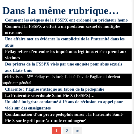
Dans la même rubrique…
Comment les évêques de la FSSPX ont ordonné un prédateur homo
Comment la FSSPX a offert à un prédateur sexuel de multiples
occasions
Une affaire met en évidence la complicité de la Fraternité dans les
abus
Fellay refuse d’entendre les inquiétudes légitimes et s’en prend aux
victimes
Des prêtres de la FSSPX visés par une enquête pour abus sexuels
aux États-Unis
gr
Lefebvristes : M
Fellay est évincé, l’abbé Davide Pagliarani devient
supérieur général
Charente : l’Eglise s’attaque au tabou de la pédophilie
La Fraternité sacerdotale Saint-Pie X (FSSPX)…
Un abbé intégriste condamné à 19 ans de réclusion en appel pour
viols sur des enseignantes
Condamnation d’un prêtre pédophile suisse : la Fraternité Saint-
Pie X sur le grill pour ’attitude criminogène’
1
2
∞