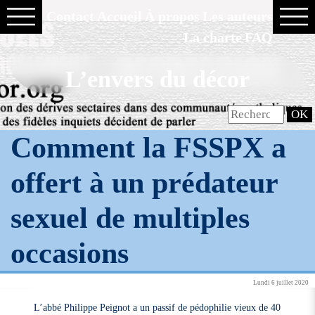
Contact
Accueil
À propos
Les auteurs
La charte
FAQ
L’envers du décor
Comment la FSSPX a
offert à un prédateur
sexuel de multiples
occasions
Lundi 6 juillet 2020
L’abbé Philippe Peignot a un passif de pédophilie vieux de 40