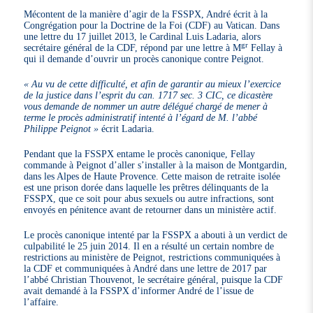
Mécontent de la manière d’agir de la FSSPX, André écrit à la
Congrégation pour la Doctrine de la Foi (CDF) au Vatican. Dans
une lettre du 17 juillet 2013, le Cardinal Luis Ladaria, alors
gr
secrétaire général de la CDF, répond par une lettre à M
Fellay à
qui il demande d’ouvrir un procès canonique contre Peignot.
« Au vu de cette difficulté, et afin de garantir au mieux l’exercice
de la justice dans l’esprit du can. 1717 sec. 3 CIC, ce dicastère
vous demande de nommer un autre délégué chargé de mener à
terme le procès administratif intenté à l’égard de M. l’abbé
Philippe Peignot »
écrit Ladaria.
Pendant que la FSSPX entame le procès canonique, Fellay
commande à Peignot d’aller s’installer à la maison de Montgardin,
dans les Alpes de Haute Provence. Cette maison de retraite isolée
est une prison dorée dans laquelle les prêtres délinquants de la
FSSPX, que ce soit pour abus sexuels ou autre infractions, sont
envoyés en pénitence avant de retourner dans un ministère actif.
Le procès canonique intenté par la FSSPX a abouti à un verdict de
culpabilité le 25 juin 2014. Il en a résulté un certain nombre de
restrictions au ministère de Peignot, restrictions communiquées à
la CDF et communiquées à André dans une lettre de 2017 par
l’abbé Christian Thouvenot, le secrétaire général, puisque la CDF
avait demandé à la FSSPX d’informer André de l’issue de
l’affaire.