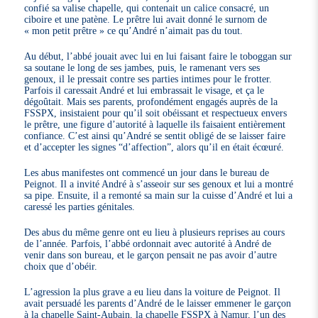
confié sa valise chapelle, qui contenait un calice consacré, un
ciboire et une patène. Le prêtre lui avait donné le surnom de
« mon petit prêtre » ce qu’André n’aimait pas du tout.
Au début, l’abbé jouait avec lui en lui faisant faire le toboggan sur
sa soutane le long de ses jambes, puis, le ramenant vers ses
genoux, il le pressait contre ses parties intimes pour le frotter.
Parfois il caressait André et lui embrassait le visage, et ça le
dégoûtait. Mais ses parents, profondément engagés auprès de la
FSSPX, insistaient pour qu’il soit obéissant et respectueux envers
le prêtre, une figure d’autorité à laquelle ils faisaient entièrement
confiance. C’est ainsi qu’André se sentit obligé de se laisser faire
et d’accepter les signes “d’affection”, alors qu’il en était écœuré.
Les abus manifestes ont commencé un jour dans le bureau de
Peignot. Il a invité André à s’asseoir sur ses genoux et lui a montré
sa pipe. Ensuite, il a remonté sa main sur la cuisse d’André et lui a
caressé les parties génitales.
Des abus du même genre ont eu lieu à plusieurs reprises au cours
de l’année. Parfois, l’abbé ordonnait avec autorité à André de
venir dans son bureau, et le garçon pensait ne pas avoir d’autre
choix que d’obéir.
L’agression la plus grave a eu lieu dans la voiture de Peignot. Il
avait persuadé les parents d’André de le laisser emmener le garçon
à la chapelle Saint-Aubain, la chapelle FSSPX à Namur, l’un des