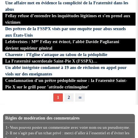
Une affaire met en évidence la complicité de la Fraternité dans les
abus
Fellay refuse d’entendre les inquiétudes légitimes et s’en prend aux
victimes
Des prêtres de la FSSPX visés par une enquête pour abus sexuels
aux États-Unis
gr
Lefebvristes : M
Fellay est évincé, l’abbé Davide Pagliarani
devient supérieur général
Charente : l’Eglise s’attaque au tabou de la pédophilie
La Fraternité sacerdotale Saint-Pie X (FSSPX)…
Un abbé intégriste condamné à 19 ans de réclusion en appel pour
viols sur des enseignantes
Condamnation d’un prêtre pédophile suisse : la Fraternité Saint-
Pie X sur le grill pour ’attitude criminogène’
1
2
∞
Règles de modération des commentaires
1- Vous pouvez poster un commentaire avec votre nom ou un pseudonyme.
2- Il ne s’agit pas d’un tchat privé : merci d’aller à l’essentiel et d’éviter les