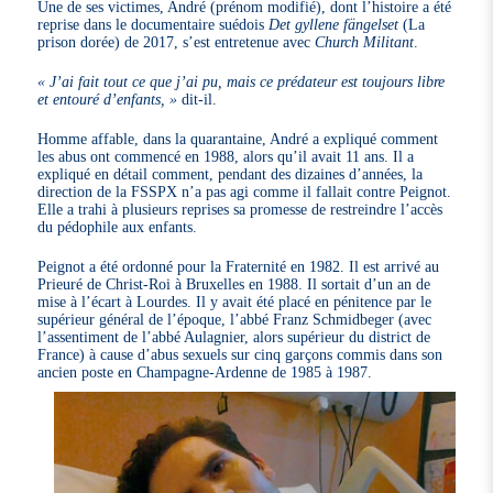
Une de ses victimes, André (prénom modifié), dont l’histoire a été
reprise dans le documentaire suédois
Det gyllene fängelset
(La
prison dorée) de 2017, s’est entretenue avec
Church Militant
.
« J’ai fait tout ce que j’ai pu, mais ce prédateur est toujours libre
et entouré d’enfants, »
dit-il.
Homme affable, dans la quarantaine, André a expliqué comment
les abus ont commencé en 1988, alors qu’il avait 11 ans. Il a
expliqué en détail comment, pendant des dizaines d’années, la
direction de la FSSPX n’a pas agi comme il fallait contre Peignot.
Elle a trahi à plusieurs reprises sa promesse de restreindre l’accès
du pédophile aux enfants.
Peignot a été ordonné pour la Fraternité en 1982. Il est arrivé au
Prieuré de Christ-Roi à Bruxelles en 1988. Il sortait d’un an de
mise à l’écart à Lourdes. Il y avait été placé en pénitence par le
supérieur général de l’époque, l’abbé Franz Schmidbeger (avec
l’assentiment de l’abbé Aulagnier, alors supérieur du district de
France) à cause d’abus sexuels sur cinq garçons commis dans son
ancien poste en Champagne-Ardenne de 1985 à 1987.