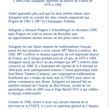
L’abbé Paul Aulagnier, supérieur du district de France de
1976 à 1994
André apprendra plus tard que les deux prêtres étaient amis.
Aulagnier était au courant des abus commis auparavant par
Peignot de 1985 à 1987 en Champagne-Ardenne.
Aulagnier a dénoncé Peignot à Schmidberger en décembre 1990,
mais Peignot est resté au prieuré de Bruxelles sans
qu’apparemment aucune mesure ne soit prise contre lui.
Aulagnier est une figure majeure du traditionalisme français,
gr
parmi les tout premiers à avoir rejoint M
Marcel Lefebvre, dès
gr
1969. M
Lefebvre le nomma supérieur du très important district
de France, qu’il dirigea pendant près de 20 ans, de 1976 à 1994.
gr
Aulagnier aurait pu être l’un des évêques que M
Lefebvre allait
consacrer en 1988. Il a finalement été expulsé de la Fraternité en
2004 pour avoir publiquement soutenu l’Union apostolique Saint
Jean-Marie Vianney (Campos), une congrégation traditionaliste
brésilienne qui a rompu ses liens avec la FSSPX pour entrer en
pleine communion avec Rome. Aulagnier est aujourd’hui un
membre éminent de l’Institut du Bon Pasteur, société de vie
apostolique créée en 2005 sous le Pape Benoît XVI et qui célèbre
la liturgie traditionnelle.
Comme en 1990, André n’avait reçu aucune réponse de la
direction de la FSSPX, il a écrit au supérieur général de l’époque,