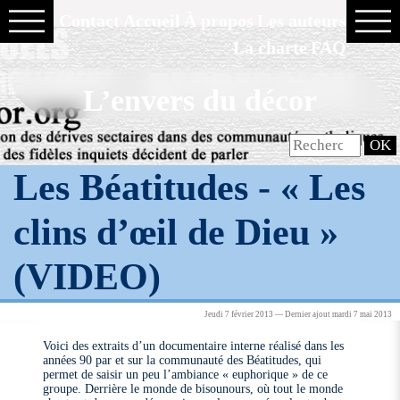
Contact
Accueil
À propos
Les auteurs
La charte
FAQ
L’envers du décor
Les Béatitudes - « Les
clins d’œil de Dieu »
(VIDEO)
Jeudi 7 février 2013 — Dernier ajout mardi 7 mai 2013
Voici des extraits d’un documentaire interne réalisé dans les
années 90 par et sur la communauté des Béatitudes, qui
permet de saisir un peu l’ambiance « euphorique » de ce
groupe. Derrière le monde de bisounours, où tout le monde