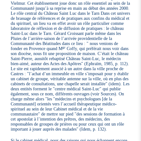
Vielmur. Cet établissement joue donc un rôle essentiel au sein de la
Communauté jusqu’à sa reprise en main au début des années 2000.
Le rôle central du Château Saint Luc dans le Tarn Dans cet univers
de brassage de références et de pratiques aux confins du médical et
du spirituel, un lieu va en effet avoir un rôle particulier comme
laboratoire de réflexion et de diffusion de pratiques : le château
Saint-Luc dans le Tarn. Gérard Croissant parle même dans les
Pluies de l’arrière-saison de l’arrivée providentielle de la
Communauté des Béatitudes dans ce lieu : " nous venions de
gr
fonder en Provence quand M
Coffy, qui préférait nous voir dans
son diocèse, nous fit une proposition de maison. C’était le château
Saint-Pierre, aussitôt rebaptisé Château Saint-Luc, le médecin
bien-aimé, auteur des Actes des Apôtres" (Ephraïm, 1985, p. 112).
Le site est rapidement associé à un autre dans la ville proche de
Castres : "l’achat d’un immeuble en ville s’imposait pour y établir
un cabinet de groupe, véritable antenne sur la ville, où en plus des
cabinets de consultations, une chapelle serait installée" (idem). Les
deux entités forment le "centre médical Saint-Luc" qui publie
également, sous ce nom, différents ouvrages (voir Sources). On
charge même alors "les "médecins et psychologues [de la
Communauté] orientés vers l’accueil thérapeutique médico-
spirituel au sein de leur Cabinet médical et de la vie
communautaire" de mettre sur pied "des sessions de formation à
cet apostolat à l’intention des prêtres, des médecins, des
responsables de groupes de prières ou pour ceux qui ont un rôle
important à jouer auprès des malades" (Idem, p. 132).
Si le cabinet médical, pour des raisons qui nous échappent encore,