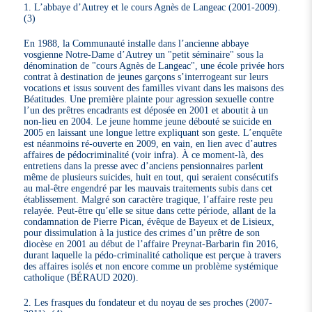
1. L’abbaye d’Autrey et le cours Agnès de Langeac (2001-2009).
(3)
En 1988, la Communauté installe dans l’ancienne abbaye
vosgienne Notre-Dame d’Autrey un "petit séminaire" sous la
dénomination de "cours Agnès de Langeac", une école privée hors
contrat à destination de jeunes garçons s’interrogeant sur leurs
vocations et issus souvent des familles vivant dans les maisons des
Béatitudes. Une première plainte pour agression sexuelle contre
l’un des prêtres encadrants est déposée en 2001 et aboutit à un
non-lieu en 2004. Le jeune homme jeune débouté se suicide en
2005 en laissant une longue lettre expliquant son geste. L’enquête
est néanmoins ré-ouverte en 2009, en vain, en lien avec d’autres
affaires de pédocriminalité (voir infra). À ce moment-là, des
entretiens dans la presse avec d’anciens pensionnaires parlent
même de plusieurs suicides, huit en tout, qui seraient consécutifs
au mal-être engendré par les mauvais traitements subis dans cet
établissement. Malgré son caractère tragique, l’affaire reste peu
relayée. Peut-être qu’elle se situe dans cette période, allant de la
condamnation de Pierre Pican, évêque de Bayeux et de Lisieux,
pour dissimulation à la justice des crimes d’un prêtre de son
diocèse en 2001 au début de l’affaire Preynat-Barbarin fin 2016,
durant laquelle la pédo-criminalité catholique est perçue à travers
des affaires isolés et non encore comme un problème systémique
catholique (BÉRAUD 2020).
2. Les frasques du fondateur et du noyau de ses proches (2007-