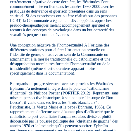
extrêmement négative de cette dernière, les Béatitudes l’ont
communément mise en lien dans les années 1990-2000 avec les
pratiques de délivrance et guérison présentées dans un sens
spirituel. Si des exorcismes ont pu être réalisés sur des personnes
LGBT, la Communauté a également développé des approches
pseudo-thérapeuthiques mêlant accompagnement spirituel et
recours à des concepts de psychologie dans un but correctif des
sexualités perçues comme déviantes.
Une conception négative de l’homosexualité À l’origine des
différentes pratiques pour altérer l’orientation sexuelle ou
l’identité de genre, on trouve au sein de la Communauté un
attachement à la morale traditionnelle du catholicisme et une
désapprobation morale très forte de l’homosexualité ou de la
transidentité (même si cette dernière apparaît moins
spécifiquement dans la documentation).
En organisant progressivement avec ses proches les Béatitudes,
Ephraïm l’a nettement intégré dans le pôle du "catholicisme
d’identité" de Philippe Portier (PORTIER 2012). Reprenant, sans
mise en perspective historique, à son compte "le songe de Don
Bosco", il vante dans ses livres les "trois blancheurs" :
l’eucharistie, la Vierge Marie et le pape (Ephraïm, 1985). Ce
rapprochement s’effectue avec d’autant plus d’efficacité que le
catholicisme post-conciliaire français est alors divisé et plutôt
déboussolé par la poussée politique des "chrétiens de gauche" des
années 1970 et la lassitude qu’ils peuvent susciter. Ephraïm-
positionne son mouvement dans le courant de ceux qui suivent le