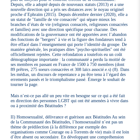
Depuis, elle a adopté depuis de nouveaux statuts (2013) et a une
nouvelle direction qui a pris ses distances avec le noyau originel
proche d’Ephraïm (2015). Depuis décembre dernier (2020), elle a
un statut de "famille de vie consacrée" qui sépare mieux les
branches d’états de vie (religieux consacrés, religieuses consacrées
et familles) avec une direction spécifique pour chacune. Des
modifications de la gouvernance ont été apportées avec l’abandon
des fonctions de "bergers" à vie et la figure des fondateurs tend à
être effacé dans l’enseignement qui porte l’identité du groupe. De
manière générale, les pratiques dites "psycho-spirituelles" ont été
officiellement rejetées. Cette refondation a toutefois eu un coût
démographique importante : la communauté a perdu la moitié de
ses membres en passant en France de 1500 à 750 membres (dont
89 prêtres, 275 soeurs consacrées et 308 laïcs associé.e.s) (8). Dans
les médias, un discours de repentance a pu être tenu à l’égard des
errements passés et le triomphalisme passé. Émerge le souhait de
tourner la page.
Mais n’est-ce pas allé un peu vite en besogne sur ce qui a été fait
en direction des personnes LGBT qui ont été amenées à vivre dans
ou à proximité des Béatitudes ?
II) Homosexualité, délivrance et guérison aux Béatitudes Au sein
de la Communauté des Béatitudes, l’homosexualité n’est pas un
thème de prédilection (à la différence par exemple des
organisations comme Courage ou à Torrents de vie) mais il est loin
d’être absent ou secondaire. En développant une compréhension