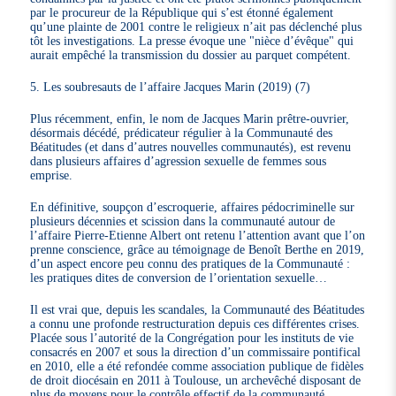
par le procureur de la République qui s’est étonné également
qu’une plainte de 2001 contre le religieux n’ait pas déclenché plus
tôt les investigations. La presse évoque une "nièce d’évêque" qui
aurait empêché la transmission du dossier au parquet compétent.
5. Les soubresauts de l’affaire Jacques Marin (2019) (7)
Plus récemment, enfin, le nom de Jacques Marin prêtre-ouvrier,
désormais décédé, prédicateur régulier à la Communauté des
Béatitudes (et dans d’autres nouvelles communautés), est revenu
dans plusieurs affaires d’agression sexuelle de femmes sous
emprise.
En définitive, soupçon d’escroquerie, affaires pédocriminelle sur
plusieurs décennies et scission dans la communauté autour de
l’affaire Pierre-Etienne Albert ont retenu l’attention avant que l’on
prenne conscience, grâce au témoignage de Benoît Berthe en 2019,
d’un aspect encore peu connu des pratiques de la Communauté :
les pratiques dites de conversion de l’orientation sexuelle…
Il est vrai que, depuis les scandales, la Communauté des Béatitudes
a connu une profonde restructuration depuis ces différentes crises.
Placée sous l’autorité de la Congrégation pour les instituts de vie
consacrés en 2007 et sous la direction d’un commissaire pontifical
en 2010, elle a été refondée comme association publique de fidèles
de droit diocésain en 2011 à Toulouse, un archevêché disposant de
plus de moyens pour le contrôle effectif de la communauté.