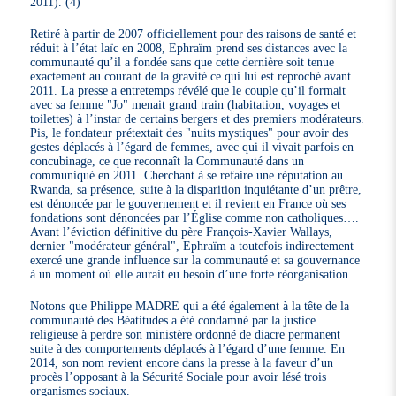
2011). (4)
Retiré à partir de 2007 officiellement pour des raisons de santé et
réduit à l’état laïc en 2008, Ephraïm prend ses distances avec la
communauté qu’il a fondée sans que cette dernière soit tenue
exactement au courant de la gravité ce qui lui est reproché avant
2011. La presse a entretemps révélé que le couple qu’il formait
avec sa femme "Jo" menait grand train (habitation, voyages et
toilettes) à l’instar de certains bergers et des premiers modérateurs.
Pis, le fondateur prétextait des "nuits mystiques" pour avoir des
gestes déplacés à l’égard de femmes, avec qui il vivait parfois en
concubinage, ce que reconnaît la Communauté dans un
communiqué en 2011. Cherchant à se refaire une réputation au
Rwanda, sa présence, suite à la disparition inquiétante d’un prêtre,
est dénoncée par le gouvernement et il revient en France où ses
fondations sont dénoncées par l’Église comme non catholiques….
Avant l’éviction définitive du père François-Xavier Wallays,
dernier "modérateur général", Ephraïm a toutefois indirectement
exercé une grande influence sur la communauté et sa gouvernance
à un moment où elle aurait eu besoin d’une forte réorganisation.
Notons que Philippe MADRE qui a été également à la tête de la
communauté des Béatitudes a été condamné par la justice
religieuse à perdre son ministère ordonné de diacre permanent
suite à des comportements déplacés à l’égard d’une femme. En
2014, son nom revient encore dans la presse à la faveur d’un
procès l’opposant à la Sécurité Sociale pour avoir lésé trois
organismes sociaux.