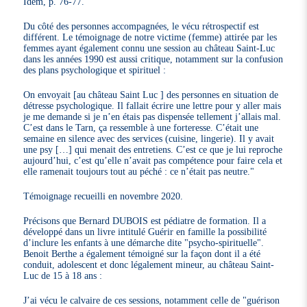
Idem, p. 76-77.
Du côté des personnes accompagnées, le vécu rétrospectif est
différent. Le témoignage de notre victime (femme) attirée par les
femmes ayant également connu une session au château Saint-Luc
dans les années 1990 est aussi critique, notamment sur la confusion
des plans psychologique et spirituel :
On envoyait [au château Saint Luc ] des personnes en situation de
détresse psychologique. Il fallait écrire une lettre pour y aller mais
je me demande si je n’en étais pas dispensée tellement j’allais mal.
C’est dans le Tarn, ça ressemble à une forteresse. C’était une
semaine en silence avec des services (cuisine, lingerie). Il y avait
une psy […] qui menait des entretiens. C’est ce que je lui reproche
aujourd’hui, c’est qu’elle n’avait pas compétence pour faire cela et
elle ramenait toujours tout au péché : ce n’était pas neutre."
Témoignage recueilli en novembre 2020.
Précisons que Bernard DUBOIS est pédiatre de formation. Il a
développé dans un livre intitulé Guérir en famille la possibilité
d’inclure les enfants à une démarche dite "psycho-spirituelle".
Benoit Berthe a également témoigné sur la façon dont il a été
conduit, adolescent et donc légalement mineur, au château Saint-
Luc de 15 à 18 ans :
J’ai vécu le calvaire de ces sessions, notamment celle de "guérison