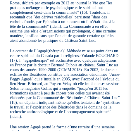
Rome, déclare par exemple en 2012 au journal la Vie que "les
pratiques mélangeant le psychologique et le spirituel ont
complètement cessé dans la communauté" (16). Toutefois, il
reconnaît que "des dérives résiduelles" persistent "dans des
endroits fondés par Ephraïm à un moment où il n’était plus à la
tête de la communauté" (idem). La Communauté a en effet
essaimé une série d’organisations qui prolongent, d’une certaine
manière, le sillon sans que l’on ait de garantie certaine qu’elles
aient abandonné les pratiques du Château Saint Luc.
Le courant de l’"agapè(thérapie)" Méthode mise au point dans un
centre spirituel du Canada par la religieuse Yolande BOUCHARD
(17), l’ "agapethérapie" est acclimatée avec quelques adaptations
en France par le docteur Bernard Dubois au château Saint Luc au
cours des années 1990-2000 (CCMM 2013). En 2003, le docteur
exfiltré des Béatitudes constitue une association dénommée "Anne-
Peggy Agapè" qui s’installe en 2005, avec l’accord de l’évêque du
lieu Henri Brincard, au Puy-en-Velay où elle implante ses sessions.
Selon le magazine Golias qui a enquêté, "jusqu’en 2011 les
formations étaient à peu de choses près celles qui avaient été
élaborées par la Communauté des Béatitudes à Château Saint-Luc"
(18), un dépliant indiquant même qu’elles tentaient de "synthétiser
le travail et l’expérience des Béatitudes dans le domaine de la
recherche anthropologique et de l’accompagnement spirituel"
(idem).
Une session Agapè prend la forme d’une retraite d’une semaine