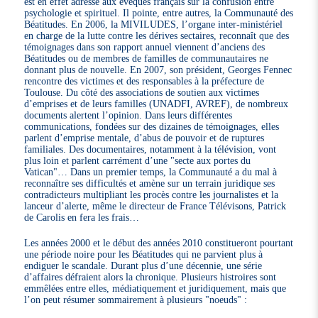
est en effet adressé aux évêques français sur la confusion entre
psychologie et spirituel. Il pointe, entre autres, la Communauté des
Béatitudes. En 2006, la MIVILUDES, l’organe inter-ministériel
en charge de la lutte contre les dérives sectaires, reconnaît que des
témoignages dans son rapport annuel viennent d’anciens des
Béatitudes ou de membres de familles de communautaires ne
donnant plus de nouvelle. En 2007, son président, Georges Fennec
rencontre des victimes et des responsables à la préfecture de
Toulouse. Du côté des associations de soutien aux victimes
d’emprises et de leurs familles (UNADFI, AVREF), de nombreux
documents alertent l’opinion. Dans leurs différentes
communications, fondées sur des dizaines de témoignages, elles
parlent d’emprise mentale, d’abus de pouvoir et de ruptures
familiales. Des documentaires, notamment à la télévision, vont
plus loin et parlent carrément d’une "secte aux portes du
Vatican"… Dans un premier temps, la Communauté a du mal à
reconnaître ses difficultés et amène sur un terrain juridique ses
contradicteurs multipliant les procès contre les journalistes et la
lanceur d’alerte, même le directeur de France Télévisons, Patrick
de Carolis en fera les frais…
Les années 2000 et le début des années 2010 constitueront pourtant
une période noire pour les Béatitudes qui ne parvient plus à
endiguer le scandale. Durant plus d’une décennie, une série
d’affaires défraient alors la chronique. Plusieurs histroires sont
emmêlées entre elles, médiatiquement et juridiquement, mais que
l’on peut résumer sommairement à plusieurs "noeuds" :