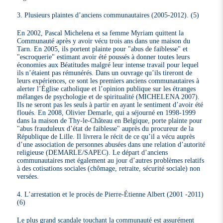
3. Plusieurs plaintes d’anciens communautaires (2005-2012). (5)
En 2002, Pascal Michelena et sa femme Myriam quittent la
Communauté après y avoir vécu trois ans dans une maison du
Tarn. En 2005, ils portent plainte pour "abus de faiblesse" et
"escroquerie" estimant avoir été poussés à donner toutes leurs
économies aux Béatitudes malgré leur intense travail pour lequel
ils n’étaient pas rémunérés. Dans un ouvrage qu’ils tireront de
leurs expériences, ce sont les premiers anciens communautaires à
alerter l’Église catholique et l’opinion publique sur les étranges
mélanges de psychologie et de spiritualité (MICHELENA 2007).
Ils ne seront pas les seuls à partir en ayant le sentiment d’avoir été
floués. En 2008, Olivier Demarle, qui a séjourné en 1998-1999
dans la maison de Thy-le-Château en Belgique, porte plainte pour
"abus frauduleux d’état de faiblesse" auprès du procureur de la
République de Lille. Il livrera le récit de ce qu’il a vécu auprès
d’une association de personnes abusées dans une relation d’autorité
religieuse (DEMARLE/SAPEC). Le départ d’anciens
communautaires met également au jour d’autres problèmes relatifs
à des cotisations sociales (chômage, retraite, sécurité sociale) non
versées.
4. L’arrestation et le procès de Pierre-Étienne Albert (2001 -2011)
(6)
Le plus grand scandale touchant la communauté est assurément