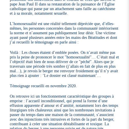
pape Jean Paul II dans sa restauration de la puissance de l’Église
catholique qui passe par un attachement sans faille au catéchisme
et à sa morale, notamment sexuelle.
L’homosexualité est une réalité tellement dépréciée que, d’elles-
mêmes, les personnes concernées dans la communauté intériorisent
la norme et n’assument pas publiquement leur désir. Une victime
ayant passé plusieurs années entre les mains des Béatitudes et dont
j’ai recueilli le témoignage en parle ainsi :
Voilà : Les choses étaient d’emblée posées. On n’avait même pas
pris la peine de prononcer le mot "homosexualité"… C’était mal et
l’objectif était bien de nous délivrer de ce "péché". Alors que je
traversais une période très sombre (j’allais en fait de plus en plus
mal…), je revois le berger me renvoyer froidement qu’il n’y avait
plus rien à ajouter : ’Le dossier est classé maintenant’…
Témoignage recueilli en novembre 2020.
On retrouve ici un fonctionnement caractéristique des groupes à
emprise : l’accueil inconditionnel, qui prend la forme d’une
effusion apparente d’amour et d’amitié, notamment lors des temps
liturgiques très chaleureux ainsi que les nombreuses invitations à
passer du temps dans une maison de la communauté, s’associent
avec des injonctions très intrusives et fortes de la part du berger,
contribuant à créer une situation déstabilisante et toxique. La
relation du berger à une personne suivie est de nature très