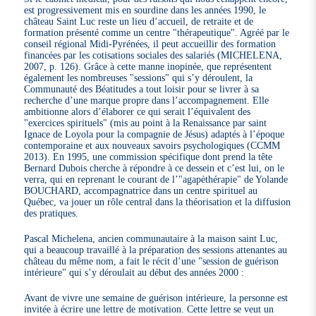
est progressivement mis en sourdine dans les années 1990, le
château Saint Luc reste un lieu d’accueil, de retraite et de
formation présenté comme un centre "thérapeutique". Agréé par le
conseil régional Midi-Pyrénées, il peut accueillir des formation
financées par les cotisations sociales des salariés (MICHELENA,
2007, p. 126). Grâce à cette manne inopinée, que représentent
également les nombreuses "sessions" qui s’y déroulent, la
Communauté des Béatitudes a tout loisir pour se livrer à sa
recherche d’une marque propre dans l’accompagnement. Elle
ambitionne alors d’élaborer ce qui serait l’équivalent des
"exercices spirituels" (mis au point à la Renaissance par saint
Ignace de Loyola pour la compagnie de Jésus) adaptés à l’époque
contemporaine et aux nouveaux savoirs psychologiques (CCMM
2013). En 1995, une commission spécifique dont prend la tête
Bernard Dubois cherche à répondre à ce dessein et c’est lui, on le
verra, qui en reprenant le courant de l’"agapèthérapie" de Yolande
BOUCHARD, accompagnatrice dans un centre spirituel au
Québec, va jouer un rôle central dans la théorisation et la diffusion
des pratiques.
Pascal Michelena, ancien communautaire à la maison saint Luc,
qui a beaucoup travaillé à la préparation des sessions attenantes au
château du même nom, a fait le récit d’une "session de guérison
intérieure" qui s’y déroulait au début des années 2000 :
Avant de vivre une semaine de guérison intérieure, la personne est
invitée à écrire une lettre de motivation. Cette lettre se veut un