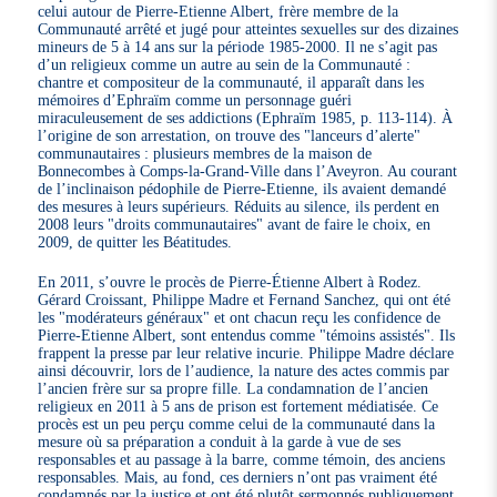
celui autour de Pierre-Etienne Albert, frère membre de la
Communauté arrêté et jugé pour atteintes sexuelles sur des dizaines
mineurs de 5 à 14 ans sur la période 1985-2000. Il ne s’agit pas
d’un religieux comme un autre au sein de la Communauté :
chantre et compositeur de la communauté, il apparaît dans les
mémoires d’Ephraïm comme un personnage guéri
miraculeusement de ses addictions (Ephraïm 1985, p. 113-114). À
l’origine de son arrestation, on trouve des "lanceurs d’alerte"
communautaires : plusieurs membres de la maison de
Bonnecombes à Comps-la-Grand-Ville dans l’Aveyron. Au courant
de l’inclinaison pédophile de Pierre-Etienne, ils avaient demandé
des mesures à leurs supérieurs. Réduits au silence, ils perdent en
2008 leurs "droits communautaires" avant de faire le choix, en
2009, de quitter les Béatitudes.
En 2011, s’ouvre le procès de Pierre-Étienne Albert à Rodez.
Gérard Croissant, Philippe Madre et Fernand Sanchez, qui ont été
les "modérateurs généraux" et ont chacun reçu les confidence de
Pierre-Etienne Albert, sont entendus comme "témoins assistés". Ils
frappent la presse par leur relative incurie. Philippe Madre déclare
ainsi découvrir, lors de l’audience, la nature des actes commis par
l’ancien frère sur sa propre fille. La condamnation de l’ancien
religieux en 2011 à 5 ans de prison est fortement médiatisée. Ce
procès est un peu perçu comme celui de la communauté dans la
mesure où sa préparation a conduit à la garde à vue de ses
responsables et au passage à la barre, comme témoin, des anciens
responsables. Mais, au fond, ces derniers n’ont pas vraiment été
condamnés par la justice et ont été plutôt sermonnés publiquement