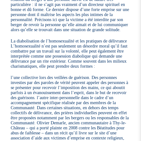
particulière : il ne s’agit pas vraiment d’un directeur spirituel en
bonne et dû forme. Ce dernier dispose d’une forte emprise sur une
personne dont il maîtrise les aspects les plus intimes de la
personnalité. Précisons ici que la victime a été interdite par son
berger de revoir la personne qu’elle aimait et de lui communiquer
alors qu’elle se trouvait dans une situation de grande solitude.
La diabolisation de l’homosexualité et les pratiques de délivrance
L’homosexualité n’est pas seulement un désordre moral qu’il faut
combattre par un travail sur la volonté, elle peut également être
interprétée comme une possession diabolique qui demande une
délivrance par un rite extérieur. Comme souvent dans les milieux
charismatiques, elle peut prendre deux formes :
l’une collective lors des veillées de guérison. Des personnes
investies par des paroles de vérité peuvent appeler des personnes à
se présenter pour recevoir l’imposition des mains, ce qui aboutit
parfois à un évanouissement dans l’esprit, dans le but de recevoir
des guérisons. l’autre inter-personnelle dans le cadre d’un
accompagnement spécifique réalisée par des membres de la
Communauté. Dans certaines situations, en dehors des temps
collectifs de délivrance, des prières individuelles peuvent en effet
être proposées notamment par les bergers ou les responsables de la
Communauté. Olivier Demarle, ancien communautaire à Thy-le-
Château – qui a porté plainte en 2008 contre les Béatitudes pour
abus de faiblesse – dans un récit qu’il livre sur le site d’une
association d’aide aux victimes d’emprise en contexte religieux,