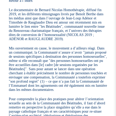
Retour à l’index
Le documentaire de Bernard Nicolas Homothérapie, diffusé fin
2019, et les différents témoignages livrés par Benoît Berthe dans
les médias ainsi que dans l’ouvrage de Jean-Loup Adénor et
Timothée de Rauglaudre Dieu est amour ont récemment mis en
lumière le lien entre "les Béatitudes", communauté nouvelle issue
du Renouveau charismatique français, et l’univers des thérapies
dites de conversion de l’homosexualité (NICOLAS 2019 ;
ADÉNOR et RAUGLAUDRE 2019).
Mis ouvertement en cause, le mouvement a d’ailleurs réagi. Dans
un communiqué, la Communauté n’assure n’avoir "jamais proposé
de sessions spécifiques à destination des personnes homosexuelles",
même si elle reconnaît que "des personnes homosexuelles ont pu
être accueillies dans [le] cadre [de sessions organisées par les
Béatitudes]". Sans pour autant se lancer dans une opération
cherchant à établir précisément le nombre de personnes touchées et
envisager une compensation, la Communauté a toutefois exprimer
"son profond regret" (1) – ce que n’a pas fait la Communauté de
l’Emmanuel dont les agissements ont été également mis en lumière
dans les mêmes documentaires.
Pour comprendre la place des pratiques pour altérer l’orientation
sexuelle au sein de la Communauté des Béatitudes, il faut d’abord
remettre en perspective la place singulière qu’elle a eue dans le
paysage catholique français et ses caractéristiques pour re-situer
l’arrière-plan ecclésial, idéologique et théologique des