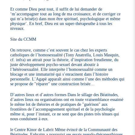
Et comme Dieu peut tout, il suffit de lui demander de
‘m’accompagner tout au long de ma croissance, et de corriger ce
qui m’a brisé(e) dans mon être spirituel, psychologique et même
physique’. En bref, Dieu est un super-thérapeuthe à tous les
niveaux.
Site du CCMM
On retrouve, comme c’est souvent le cas chez les experts
catholiques de l’homosexualité (Tony Anatrella, Louis Masquin,
cf. infra) un attrait pour la théorie, d’inspiration freudienne, du
juste développement psycho-sexuel devant aboutir à
l’hétérosexualité. Elle interprète l’homosexualité comme un
blocage et une immaturité qui s’enracinent dans l’histoire
personnelle. L’Agapè apparaît ainsi comme l’une des méthodes qui
se propose de "réparer" une construction brisée…
D’autres lieux et d’autres formes Dans le sillage des Béatitudes,
d’autres lieux ou organisations ont en toute vraisemblance essaimé
le même lot de théories et de pratiques de "guérison" aux
frontières de l’accompagnement spirituel et de la psychologie
même si, pour l’instant, ce ne sont que des pistes très ténues qui
nous conduisent à eux.
le Centre Kinor de Labrit Même évincé de la Communauté des
Béatitudes, Ephraïm a poursuivi ses essais pseudo-thérapeuthiques