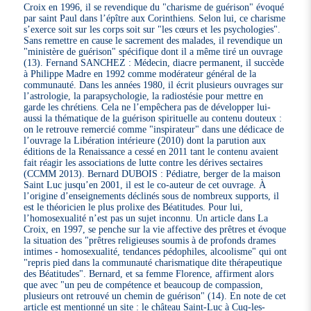
Croix en 1996, il se revendique du "charisme de guérison" évoqué
par saint Paul dans l’épître aux Corinthiens. Selon lui, ce charisme
s’exerce soit sur les corps soit sur "les cœurs et les psychologies".
Sans remettre en cause le sacrement des malades, il revendique un
"ministère de guérison" spécifique dont il a même tiré un ouvrage
(13). Fernand SANCHEZ : Médecin, diacre permanent, il succède
à Philippe Madre en 1992 comme modérateur général de la
communauté. Dans les années 1980, il écrit plusieurs ouvrages sur
l’astrologie, la parapsychologie, la radiostésie pour mettre en
garde les chrétiens. Cela ne l’empêchera pas de développer lui-
aussi la thématique de la guérison spirituelle au contenu douteux :
on le retrouve remercié comme "inspirateur" dans une dédicace de
l’ouvrage la Libération intérieure (2010) dont la parution aux
éditions de la Renaissance a cessé en 2011 tant le contenu avaient
fait réagir les associations de lutte contre les dérives sectaires
(CCMM 2013). Bernard DUBOIS : Pédiatre, berger de la maison
Saint Luc jusqu’en 2001, il est le co-auteur de cet ouvrage. À
l’origine d’enseignements déclinés sous de nombreux supports, il
est le théoricien le plus prolixe des Béatitudes. Pour lui,
l’homosexualité n’est pas un sujet inconnu. Un article dans La
Croix, en 1997, se penche sur la vie affective des prêtres et évoque
la situation des "prêtres religieuses soumis à de profonds drames
intimes - homosexualité, tendances pédophiles, alcoolisme" qui ont
"repris pied dans la communauté charismatique dite thérapeutique
des Béatitudes". Bernard, et sa femme Florence, affirment alors
que avec "un peu de compétence et beaucoup de compassion,
plusieurs ont retrouvé un chemin de guérison" (14). En note de cet
article est mentionné un site : le château Saint-Luc à Cuq-les-