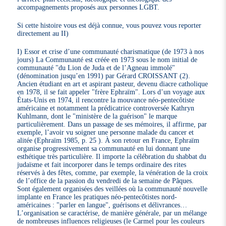
accompagnements proposés aux personnes LGBT.
Si cette histoire vous est déjà connue, vous pouvez vous reporter
directement au II)
I) Essor et crise d’une communauté charismatique (de 1973 à nos
jours) La Communauté est créée en 1973 sous le nom initial de
communauté "du Lion de Juda et de l’Agneau immolé"
(dénomination jusqu’en 1991) par Gérard CROISSANT (2).
Ancien étudiant en art et aspirant pasteur, devenu diacre catholique
en 1978, il se fait appeler "frère Ephraïm". Lors d’un voyage aux
États-Unis en 1974, il rencontre la mouvance néo-pentecôtiste
américaine et notamment la prédicatrice controversée Kathryn
Kuhlmann, dont le "ministère de la guérison" le marque
particulièrement. Dans un passage de ses mémoires, il affirme, par
exemple, l’avoir vu soigner une personne malade du cancer et
alitée (Ephraïm 1985, p. 25 ). À son retour en France, Ephraïm
organise progressivement sa communauté en lui donnant une
esthétique très particulière. Il importe la célébration du shabbat du
judaïsme et fait incorporer dans le temps ordinaire des rites
réservés à des fêtes, comme, par exemple, la vénération de la croix
de l’office de la passion du vendredi de la semaine de Pâques.
Sont également organisées des veillées où la communauté nouvelle
implante en France les pratiques néo-pentecôtistes nord-
américaines : "parler en langue", guérisons et délivrances…
L’organisation se caractérise, de manière générale, par un mélange
de nombreuses influences religieuses (le Carmel pour les couleurs