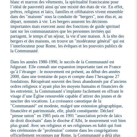
blanc et marron des vêtements, la spiritualité franciscaine pour
l’idéal de pauvreté) ainsi qu’une mixité des états de vie. En effet,
prêtres, religieux et laïcs, familles et célibataires vivent ensemble
dans des "maisons" sous la conduite de "bergers", non élus et, au
départ, nommés à vie. Les bergers assurent les décisions
importantes mais exercent aussi des fonctions de guide spirituel
tant sur les communautaires que les personnes invitées qui
partagent, le temps d’un séjour, la vie d’une maison. À la tête des
bergers et des maisons, on trouve un "modérateur général" qui est
l’interlocuteur pour Rome, les évêques et les pouvoirs publics de
la Communauté.
Dans les années 1980-1990, le succès de la Communauté est
fulgurant. Elle connaît une expansion importante tant en France
qu’à l’étranger : le mouvement est présent, au début des années
2000, dans une trentaine de pays et compte dans l’hexagone 27
fondations. Récupérant souvent des lieux abandonnés par d’anciens
ordres religieux n’ayant plus les moyens humains et financiers de
les entretenir, la Communauté s’implante facilement en offrant le
visage d’une Église renouvelée capable d’attirer des jeunes et de
susciter des vocations. La croissance canonique de la
"Communauté" est modeste, malgré une extension géographique,
financière et patrimoniale, elle, plutôt conséquente. Déclaré
"pieuse union" en 1985 puis en 1991 "association privée de laïcs
de droit diocésain" dans le diocèse d’Albi, le mouvement voit bien
plus grand. Avec ses religieux et ses religieuses en habit qui font
des cérémonies de "profession" comme dans les congrégations
officiellement reconnues par Rome, la Communauté a déjà plus