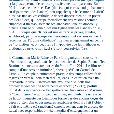
et la presse permet de retracer grossièrement son parcours. En
2011, l’évêque d’Aire et Dax (diocèse qui correspond globalement
au département des Landes) doit rappeler que le "centre de Labrit"
n’est pas une œuvre catholique de son diocèse bien qu’un prêtre
des Béatitudes, qui occupe formellement des missions comme
aumônier d’un établissement scolaire catholique du diocèse, y
officie. Dans le bulletin diocésain Église dans les Landes (n°149,
p. 4) il indique que "Kinor est une entreprise privée, fondée,
semble-t-il, par une équipe de thérapeutes dont certains se disent
reconnus par l’Église catholique". Le lieu est également un centre
de "formation" et on peut faire l’hypothèse que les méthodes et
pratiques du psycho-spirituel s’y sont poursuivies (19).
la Communion Marie Reine de Paix L’organisation sous cette
dénomination apparaît dans le documentaire de Sophie Bonnet "les
Béatitudes, une secte aux portes du Vatican" de 2011. Le film rend
compte d’une session intitulée "je serai guéri" au Carmel de
Lisieux. Le couple d’animateurs pratique des temps collectifs de
régression vers le "sein maternel" et, dans un entretien avec un
journaliste infiltré, l’intervenante explique que "tous nos
problèmes viennent de notre petite enfance" (26’21"), postulat
initial de la mouvance de l’agapèthérapie. Implantée en Mayenne,
la "Communion" – qu’on peut assimiler, semble-t-il, à un avatar
de la Communauté des Béatitudes formé par des anciens déçus du
départ d’Ephraïm et des mesures restrictives dont il a fait l’objet –
a fait elle-même été sanctionné canoniquement dans le diocèse de
Laval : ses responsables ont été interdits d’enseignement et un