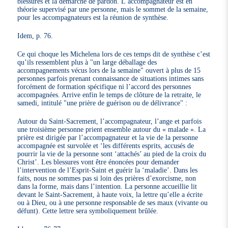
blessures et la démarche de pardon. L’accompagnateur est en
théorie supervisé par une personne, mais le sommet de la semaine,
pour les accompagnateurs est la réunion de synthèse.
Idem, p. 76.
Ce qui choque les Michelena lors de ces temps dit de synthèse c’est
qu’ils ressemblent plus à "un large déballage des
accompagnements vécus lors de la semaine" ouvert à plus de 15
personnes parfois prenant connaissance de situations intimes sans
forcément de formation spécifique ni l’accord des personnes
accompagnées. Arrive enfin le temps de clôture de la retraite, le
samedi, intitulé "une prière de guérison ou de délivrance" :
Autour du Saint-Sacrement, l’accompagnateur, l’ange et parfois
une troisième personne prient ensemble autour du « malade ». La
prière est dirigée par l’accompagnateur et la vie de la personne
accompagnée est survolée et ‘les différents esprits, accusés de
pourrir la vie de la personne sont ‘attachés’ au pied de la croix du
Christ’. Les blessures vont être énoncées pour demander
l’intervention de l’Esprit-Saint et guérir la ‘maladie’. Dans les
faits, nous ne sommes pas si loin des prières d’exorcisme, non
dans la forme, mais dans l’intention. La personne accueillie lit
devant le Saint-Sacrement, à haute voix, la lettre qu’elle a écrite
ou à Dieu, ou à une personne responsable de ses maux (vivante ou
défunt). Cette lettre sera symboliquement brûlée.