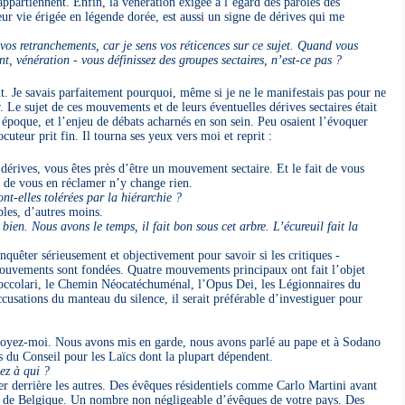
rtiennent. Enfin, la vénération exigée à l’égard des paroles des
r vie érigée en légende dorée, est aussi un signe de dérives qui me
s retranchements, car je sens vos réticences sur ce sujet. Quand vous
nt, vénération - vous définissez des groupes sectaires, n’est-ce pas ?
. Je savais parfaitement pourquoi, même si je ne le manifestais pas pour ne
er. Le sujet de ces mouvements et de leurs éventuelles dérives sectaires était
 époque, et l’enjeu de débats acharnés en son sein. Peu osaient l’évoquer
cuteur prit fin. Il tourna ses yeux vers moi et reprit :
́rives, vous êtes près d’être un mouvement sectaire. Et le fait de vous
u de vous en réclamer n’y change rien.
nt-elles tolérées par la hiérarchie ?
bles, d’autres moins.
bien. Nous avons le temps, il fait bon sous cet arbre. L’écureuil fait la
nquêter sérieusement et objectivement pour savoir si les critiques -
vements sont fondées. Quatre mouvements principaux ont fait l’objet
 Foccolari, le Chemin Néocatéchuménal, l’Opus Dei, les Légionnaires du
cusations du manteau du silence, il serait préférable d’investiguer pour
 croyez-moi. Nous avons mis en garde, nous avons parlé au pape et à Sodano
 du Conseil pour les Laïcs dont la plupart dépendent.
z à qui ?
derrière les autres. Des évêques résidentiels comme Carlo Martini avant
ls de Belgique. Un nombre non négligeable d’évêques de votre pays. Des