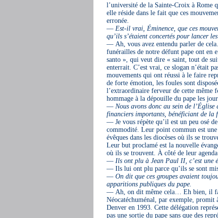
l’université de la Sainte-Croix à Rome 
elle réside dans le fait que ces mouvement
erronée.
—
Est-il vrai, Éminence, que ces mouveme
qu’ils s’étaient concertés pour lancer 
— Ah, vous avez entendu parler de cela. 
funérailles de notre défunt pape ont en
santo », qui veut dire « saint, tout de su
enterrait. C’est vrai, ce slogan n’était pas
mouvements qui ont réussi à le faire r
de forte émotion, les foules sont dispose
l’extraordinaire ferveur de cette même fo
hommage à la dépouille du pape les jours
—
Nous avons donc au sein de l’Église d
financiers importants, bénéficiant de la
— Je vous répète qu’il est un peu osé d
commodité. Leur point commun est une fide
évêques dans les diocèses où ils se trou
Leur but proclamé est la nouvelle évangél
où ils se trouvent. À côté de leur agend
—
Ils ont plu à Jean Paul II, c’est une
— Ils lui ont plu parce qu’ils se sont mis 
—
On dit que ces groupes avaient toujour
apparitions publiques du pape.
— Ah, on dit même cela… Eh bien, il fau
Néocatéchuménal, par exemple, promit
Denver en 1993. Cette délégation représ
pas une sortie du pape sans que des repre