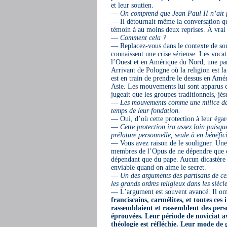
et leur soutien.
—
On comprend que Jean Paul II n’ait pa
— Il détournait même la conversation quan
témoin à au moins deux reprises. À vrai
—
Comment cela ?
— Replacez-vous dans le contexte de son e
connaissent une crise sérieuse. Les voc
l’Ouest et en Amérique du Nord, une par
Arrivant de Pologne où la religion est la
est en train de prendre le dessus en Amé
Asie. Les mouvements lui sont apparus c
jugeait que les groupes traditionnels, jé
—
Les mouvements comme une milice dévo
temps de leur fondation.
— Oui, d’où cette protection à leur éga
—
Cette protection ira assez loin puisqu
prélature personnelle, seule à en bénéf
— Vous avez raison de le souligner. Une 
membres de l’Opus de ne dépendre que de l
dépendant que du pape. Aucun dicastère d
enviable quand on aime le secret.
—
Un des arguments des partisans de ces
les grands ordres religieux dans les siècle
— L’argument est souvent avancé. Il ome
franciscains, carmélites, et toutes ce
rassemblaient et rassemblent des perso
éprouvées. Leur période de noviciat a
théologie est réfléchie. Leur mode 