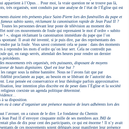
qui appartient à l’Opus… Pour moi, la vraie question ne se trouve pas là,
s, très organisés, sont conduits par une analyse de l’état de l’Église qui est
nts étaient très présents place Saint-Pierre lors des funérailles du pape et
les fameux subito santo, réclamant la canonisation rapide de Jean Paul II ?
Toutes les personnes devant leur poste de télévision au moment des
 effet noté ces mouvements de foule qui reprenaient le mot d’ordre « subito
ite ! », slogan réclamant la canonisation immédiate du pape que l’on
 spontané. Il avait été inventé, si je puis dire, par des représentants des
eprendre par la foule. Vous savez comment cela se passe : dans des moments
́es à reprendre les mots d’ordre qu’on leur sert. Cela ne contredit pas
ule qui, en rangs serrés, attendait des heures pour rendre un dernier
 précédents.
es mouvements très organisés, très puissants, disposant de moyens
 faveur de hauts dignitaires. Quel est leur but ?
e les ranger sous la même bannière. Nous ne l’avons fait que par
́lité proclamée au pape, au besoin en se libérant de l’autorité des
vent. Leur pensée est conservatrice et leur théologie parfois approximative.
isation, leur intention plus discrète est de peser dans l’Église et la société
a religieux coexiste un agenda politique déterminé.
 évidence…
à sa disposition.
s eu à cœur d’organiser une présence massive de leurs adhérents lors des
t l’avouer, on a raison de le dire. Le fondateur du Chemin
 à Jean Paul II d’envoyer cinquante mille de ses membres aux JMJ de
entait plus de dix pour cent des participants, ce qui est énorme ! Il n’y avait
́sentants de ces mouvements soient délégués pour manifester leur présence