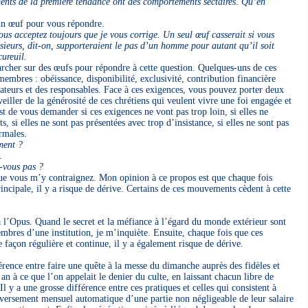
ents de la première tendance ont des comportements sectaires. Qu’en
un œuf pour vous répondre.
ous acceptez toujours que je vous corrige. Un seul œuf casserait si vous
usieurs, dit-on, supporteraient le pas d’un homme pour autant qu’il soit
cureuil.
cher sur des œufs pour répondre à cette question. Quelques-uns de ces
res : obéissance, disponibilité, exclusivité, contribution financière
ndateurs et des responsables. Face à ces exigences, vous pouvez porter deux
ller de la générosité de ces chrétiens qui veulent vivre une foi engagée et
t de vous demander si ces exigences ne vont pas trop loin, si elles ne
 si elles ne sont pas présentées avec trop d’insistance, si elles ne sont pas
rmales.
ment ?
…
z-vous pas ?
e vous m’y contraignez. Mon opinion à ce propos est que chaque fois
incipale, il y a risque de dérive. Certains de ces mouvements cèdent à cette
Opus. Quand le secret et la méfiance à l’égard du monde extérieur sont
mbres d’une institution, je m’inquiète. Ensuite, chaque fois que ces
açon régulière et continue, il y a également risque de dérive.
ence entre faire une quête à la messe du dimanche auprès des fidèles et
n à ce que l’on appelait le denier du culte, en laissant chacun libre de
y a une grosse différence entre ces pratiques et celles qui consistent à
versement mensuel automatique d’une partie non négligeable de leur salaire