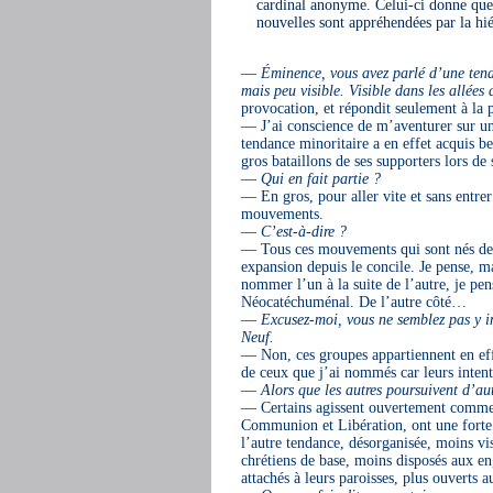
cardinal anonyme. Celui-ci donne que
nouvelles sont appréhendées par la hié
—
Éminence, vous avez parlé d’une tenda
mais peu visible. Visible dans les allée
provocation, et répondit seulement à la 
— J’ai conscience de m’aventurer sur un t
tendance minoritaire a en effet acquis bea
gros bataillons de ses supporters lors d
—
Qui en fait partie ?
— En gros, pour aller vite et sans entrer 
mouvements.
—
C’est-à-dire ?
— Tous ces mouvements qui sont nés depu
expansion depuis le concile. Je pense, ma
nommer l’un à la suite de l’autre, je p
Néocatéchuménal. De l’autre côté…
—
Excusez-moi, vous ne semblez pas y
Neuf.
— Non, ces groupes appartiennent en eff
de ceux que j’ai nommés car leurs intent
—
Alors que les autres poursuivent d’aut
— Certains agissent ouvertement comme de
Communion et Libération, ont une forte vi
l’autre tendance, désorganisée, moins vi
chrétiens de base, moins disposés aux 
attachés à leurs paroisses, plus ouverts a