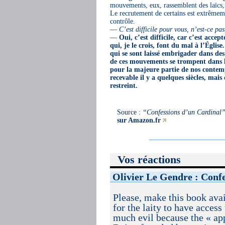
mouvements, eux, rassemblent des laïcs, 
Le recrutement de certains est extrêmemen
contrôle.
—
C’est difficile pour vous, n’est-ce pa
—
Oui, c’est difficile, car c’est accep
qui, je le crois, font du mal à l’Égli
qui se sont laissé embrigader dans des
de ces mouvements se trompent dans leu
pour la majeure partie de nos contempo
recevable il y a quelques siècles, ma
restreint.
Source :
“Confessions d’un Cardinal
sur Amazon.fr
Vos réactions
Olivier Le Gendre : Confe
Please, make this book avai
for the laity to have access
much evil because the « ap