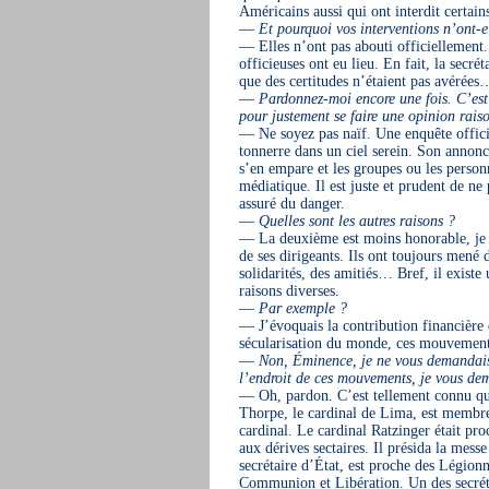
Américains aussi qui ont interdit certain
—
Et pourquoi vos interventions n’ont-e
— Elles n’ont pas abouti officiellement. 
officieuses ont eu lieu. En fait, la secréta
que des certitudes n’étaient pas avérées
—
Pardonnez-moi encore une fois. C’est 
pour justement se faire une opinion rais
— Ne soyez pas naïf. Une enquête officie
tonnerre dans un ciel serein. Son annonce
s’en empare et les groupes ou les personn
médiatique. Il est juste et prudent de ne 
assuré du danger.
—
Quelles sont les autres raisons ?
— La deuxième est moins honorable, je le
de ses dirigeants. Ils ont toujours mené 
solidarités, des amitiés… Bref, il exist
raisons diverses.
—
Par exemple ?
— J’évoquais la contribution financière
sécularisation du monde, ces mouveme
—
Non, Éminence, je ne vous demandais 
l’endroit de ces mouvements, je vous de
— Oh, pardon. C’est tellement connu que je
Thorpe, le cardinal de Lima, est membre 
cardinal. Le cardinal Ratzinger était p
aux dérives sectaires. Il présida la mes
secrétaire d’État, est proche des Légi
Communion et Libération. Un des secré