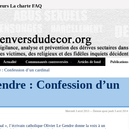
eurs
La charte
FAQ
Actualité
Communautés controversées
Articles de fond
Publications
 : Confession d’un cardinal
endre : Confession d’un
Mercredi 3 avril 2013 — Dernier ajout jeudi 3 avril 2014
nal », l’écrivain catholique Olivier Le Gendre donne la voix à un