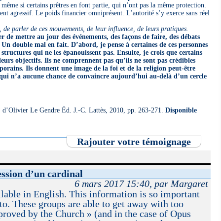
même si certains prêtres en font partie, qui n’ont pas la même protection.
t agressif. Le poids financier omniprésent. L’autorité s’y exerce sans réel
s, de parler de ces mouvements, de leur influence, de leurs pratiques.
ter de mettre au jour des événements, des façons de faire, des débats
se. Un double mal en fait. D’abord, je pense à certaines de ces personnes
 structures qui ne les épanouissent pas. Ensuite, je crois que certains
rs objectifs. Ils ne comprennent pas qu’ils ne sont pas crédibles
rains. Ils donnent une image de la foi et de la religion peut-être
is qui n’a aucune chance de convaincre aujourd’hui au-delà d’un cercle
”
d’Olivier Le Gendre Éd. J.-C. Lattès, 2010, pp. 263-271.
Disponible
Rajouter votre témoignage
ssion d’un cardinal
6 mars 2017 15:40, par Margaret
lable in English. This information is so important
 to. These groups are able to get away with too
proved by the Church » (and in the case of Opus