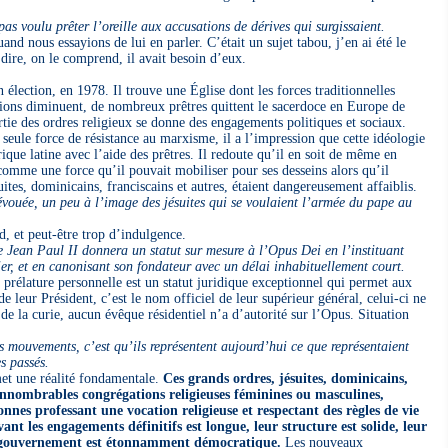
s voulu prêter l’oreille aux accusations de dérives qui surgissaient.
d nous essayions de lui en parler. C’était un sujet tabou, j’en ai été le
 dire, on le comprend, il avait besoin d’eux.
́lection, en 1978. Il trouve une Église dont les forces traditionnelles
ations diminuent, de nombreux prêtres quittent le sacerdoce en Europe de
tie des ordres religieux se donne des engagements politiques et sociaux.
 seule force de résistance au marxisme, il a l’impression que cette idéologie
rique latine avec l’aide des prêtres. Il redoute qu’il en soit de même en
omme une force qu’il pouvait mobiliser pour ses desseins alors qu’il
suites, dominicains, franciscains et autres, étaient dangereusement affaiblis.
uée, un peu à l’image des jésuites qui se voulaient l’armée du pape au
rd, et peut-être trop d’indulgence.
e Jean Paul II donnera un statut sur mesure à l’Opus Dei en l’instituant
icier, et en canonisant son fondateur avec un délai inhabituellement court.
prélature personnelle est un statut juridique exceptionnel qui permet aux
eur Président, c’est le nom officiel de leur supérieur général, celui-ci ne
e la curie, aucun évêque résidentiel n’a d’autorité sur l’Opus. Situation
 mouvements, c’est qu’ils représentent aujourd’hui ce que représentaient
s passés.
t une réalité fondamentale.
Ces grands ordres, jésuites, dominicains,
s innombrables congrégations religieuses féminines ou masculines,
nnes professant une vocation religieuse et respectant des règles de vie
vant les engagements définitifs est longue, leur structure est solide, leur
de gouvernement est étonnamment démocratique.
Les nouveaux