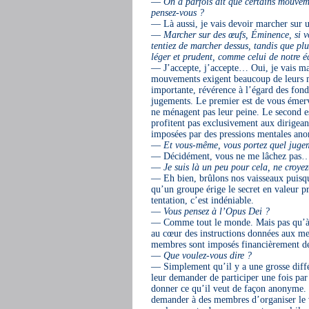
—
On a parfois dit que certains mouvem
pensez-vous ?
— Là aussi, je vais devoir marcher sur 
—
Marcher sur des œufs, Éminence, si v
tentiez de marcher dessus, tandis que pl
léger et prudent, comme celui de notre é
— J’accepte, j’accepte… Oui, je vais mar
mouvements exigent beaucoup de leurs memb
importante, révérence à l’égard des fo
jugements. Le premier est de vous émervei
ne ménagent pas leur peine. Le second es
profitent pas exclusivement aux dirigeants,
imposées par des pressions mentales ano
—
Et vous-même, vous portez quel juge
— Décidément, vous ne me lâchez pas
—
Je suis là un peu pour cela, ne croye
— Eh bien, brûlons nos vaisseaux puisqu
qu’un groupe érige le secret en valeur pr
tentation, c’est indéniable.
—
Vous pensez à l’Opus Dei ?
— Comme tout le monde. Mais pas qu’à l’
au cœur des instructions données aux me
membres sont imposés financièrement de f
—
Que voulez-vous dire ?
— Simplement qu’il y a une grosse différ
leur demander de participer une fois par a
donner ce qu’il veut de façon anonyme. Il 
demander à des membres d’organiser le 