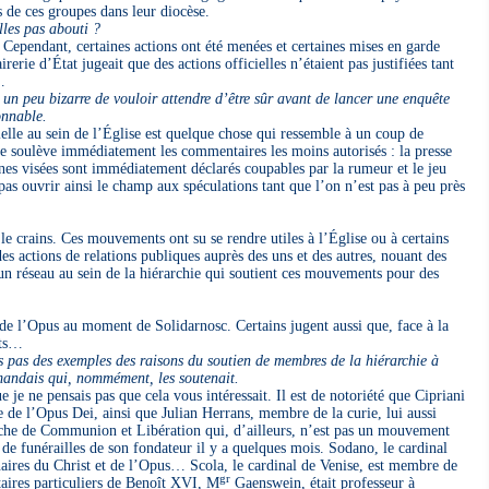
s de ces groupes dans leur diocèse.
lles pas abouti ?
Cependant, certaines actions ont été menées et certaines mises en garde
irerie d’État jugeait que des actions officielles n’étaient pas justifiées tant
…
un peu bizarre de vouloir attendre d’être sûr avant de lancer une enquête
onnable.
lle au sein de l’Église est quelque chose qui ressemble à un coup de
 soulève immédiatement les commentaires les moins autorisés : la presse
es visées sont immédiatement déclarés coupables par la rumeur et le jeu
pas ouvrir ainsi le champ aux spéculations tant que l’on n’est pas à peu près
 crains. Ces mouvements ont su se rendre utiles à l’Église ou à certains
des actions de relations publiques auprès des uns et des autres, nouant des
e un réseau au sein de la hiérarchie qui soutient ces mouvements pour des
 de l’Opus au moment de Solidarnosc. Certains jugent aussi que, face à la
nts…
pas des exemples des raisons du soutien de membres de la hiérarchie à
mandais qui, nommément, les soutenait.
 ne pensais pas que cela vous intéressait. Il est de notoriété que Cipriani
de l’Opus Dei, ainsi que Julian Herrans, membre de la curie, lui aussi
roche de Communion et Libération qui, d’ailleurs, n’est pas un mouvement
se de funérailles de son fondateur il y a quelques mois. Sodano, le cardinal
onnaires du Christ et de l’Opus… Scola, le cardinal de Venise, est membre de
gr
taires particuliers de Benoît XVI, M
Gaenswein, était professeur à