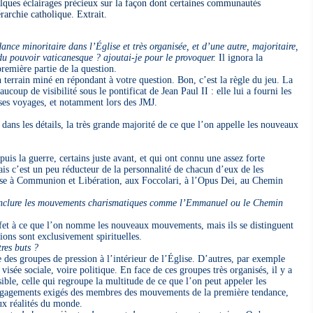
lques éclairages précieux sur la façon dont certaines communautés
rarchie catholique. Extrait.
nce minoritaire dans l’Église et très organisée, et d’une autre, majoritaire,
s du pouvoir vaticanesque ? ajoutai-je pour le provoquer.
Il ignora la
première partie de la question.
errain miné en répondant à votre question. Bon, c’est la règle du jeu. La
ucoup de visibilité sous le pontificat de Jean Paul II : elle lui a fourni les
e ses voyages, et notamment lors des JMJ.
dans les détails, la très grande majorité de ce que l’on appelle les nouveaux
is la guerre, certains juste avant, et qui ont connu une assez forte
is c’est un peu réducteur de la personnalité de chacun d’eux de les
ense à Communion et Libération, aux Foccolari, à l’Opus Dei, au Chemin
 inclure les mouvements charismatiques comme l’Emmanuel ou le Chemin
et à ce que l’on nomme les nouveaux mouvements, mais ils se distinguent
ions sont exclusivement spirituelles.
res buts ?
s groupes de pression à l’intérieur de l’Église. D’autres, par exemple
sée sociale, voire politique. En face de ces groupes très organisés, il y a
sible, celle qui regroupe la multitude de ce que l’on peut appeler les
engagements exigés des membres des mouvements de la première tendance,
ux réalités du monde.