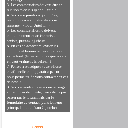
3- Les commentaires doivent être en
relation avec le sujet de l’article.
4- Si vous répondez à quelqu’un,
mentionnez-le au début de votre
message : « Pour Untel :… »
5- Les commentaires ne doivent
contenir aucun caractère raciste,
sexiste, propos injurieux…
6- En cas de désaccord, évitez les
attaques ad hominem mais répondez
sur le fond. (Et ne répondez que si cela
en vaut vraiment la peine…)
7- Pensez à renseigner votre adresse
email : celle-ci n’apparaitra pas mais
nous permettra de vous contacter en cas
de besoin.
8- Si vous voulez envoyer un message
au responsable du site, merci de ne pas
passer par le forum, mais par le
formulaire de contact (dans le menu
principal, tout en haut à gauche).