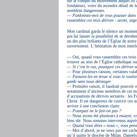
sur le compte du mouvement auquel ils appa
fondateurs, voire du moindre détail de leu
semblent dangereuses.
—
Pardonnez-moi de vous pousser dans vo
rassemblez ces trois dérives - secret, arge
Mon cardinal garda le silence un moment
pas lui laisser la possibilité de se dérob
un des plus brûlants de l’Église de notre
ouvertement. L‘hésitation de mon interlo
— Oui, quand vous rassemblez ces trois de
trouver au sein de l’Église catholique o
—
Si c’est le cas, pourquoi ces dérives so
— Pour plusieurs raisons, certaines vala
—
Passons-les en revue si vous le voulez 
garde sans nous déranger.
— Première raison, il faudrait pouvoir e
notamment d’anciens membres de ces mou
d’accusations de dérives sectaires : les
Christ. Il est dangereux de couvrir ces ac
arriver à une conclusion claire.
—
Pourquoi ne le fait-on pas ?
— Nous avons été plusieurs à essayer,
bien sûr. Nous sommes intervenus auprès
—
Quand vous dites « nous », vous pense
— Moi d’abord, je ne veux pas me cacher 
qu’il quitte le diocèse de Milan. Danee