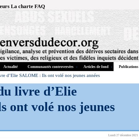
eurs
La charte
FAQ
Actualité
Communautés controversées
Articles de fond
Publications
e d’Elie SALOME : Ils ont volé nos jeunes années
 livre d’Elie
 ont volé nos jeunes
Lundi 27 décembre 2021