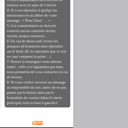
3- Les commentaires doivent être en
relation avec le sujet de l’article.
4- Si vous répondez à quelqu’un,
mentionnez-le au début de votre
message : « Pour Untel :… »
5- Les commentaires ne doivent
contenir aucun caractère raciste,
sexiste, propos injurieux…
6- En cas de désaccord, évitez les
attaques ad hominem mais répondez
sur le fond. (Et ne répondez que si cela
en vaut vraiment la peine…)
7- Pensez à renseigner votre adresse
email : celle-ci n’apparaitra pas mais
nous permettra de vous contacter en cas
de besoin.
8- Si vous voulez envoyer un message
au responsable du site, merci de ne pas
passer par le forum, mais par le
formulaire de contact (dans le menu
principal, tout en haut à gauche).