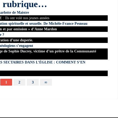
e rubrique…
arlotte de Maistre
 Ils ont volé nos jeunes années
tion spirituelle et sexuelle. De Michèle-France Pesneau
tion et par omission » d’Anne Mardon
e ?
ération d’une duperie.
théologiens s’engagent
 de Sophie Ducrey, victime d’un prêtre de la Communauté
ES SECTAIRES DANS L’ÉGLISE : COMMENT S’EN
1
2
3
∞