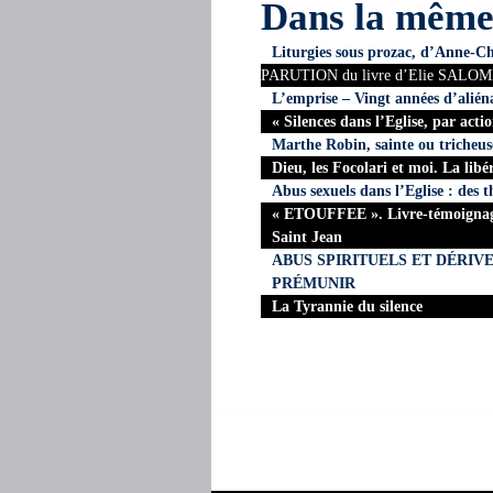
Dans la mêm
Liturgies sous prozac, d’Anne-Ch
PARUTION du livre d’Elie SALOME :
L’emprise – Vingt années d’aliéna
« Silences dans l’Eglise, par ac
Marthe Robin, sainte ou tricheus
Dieu, les Focolari et moi. La lib
Abus sexuels dans l’Eglise : des 
« ETOUFFEE ». Livre-témoignage
Saint Jean
ABUS SPIRITUELS ET DÉRIV
PRÉMUNIR
La Tyrannie du silence