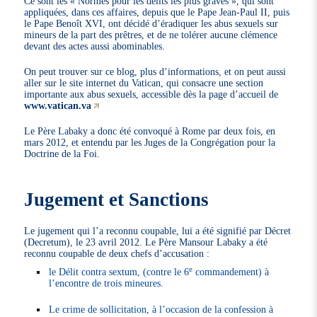
Ce sont les « Normes pour les délits les plus graves », qui sont
appliquées, dans ces affaires, depuis que le Pape Jean-Paul II, puis
le Pape Benoît XVI, ont décidé d’éradiquer les abus sexuels sur
mineurs de la part des prêtres, et de ne tolérer aucune clémence
devant des actes aussi abominables.
On peut trouver sur ce blog, plus d’informations, et on peut aussi
aller sur le site internet du Vatican, qui consacre une section
importante aux abus sexuels, accessible dès la page d’accueil de
www.vatican.va
Le Père Labaky a donc été convoqué à Rome par deux fois, en
mars 2012, et entendu par les Juges de la Congrégation pour la
Doctrine de la Foi.
Jugement et Sanctions
Le jugement qui l’a reconnu coupable, lui a été signifié par Décret
(Decretum), le 23 avril 2012. Le Père Mansour Labaky a été
reconnu coupable de deux chefs d’accusation :
e
le Délit contra sextum, (contre le 6
commandement) à
l’encontre de trois mineures.
Le crime de sollicitation, à l’occasion de la confession à