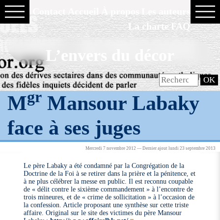
Contact
Accueil
À propos
Les auteurs
La charte
FAQ
L’envers du décor
gr
M
Mansour Labaky
face à ses juges
Mercredi 7 novembre 2012 — Dernier ajout lundi 23 septembre 2013
Le père Labaky a été condamné par la Congrégation de la
Doctrine de la Foi à se retirer dans la prière et la pénitence, et
à ne plus célébrer la messe en public. Il est reconnu coupable
de « délit contre le sixième commandement » à l’encontre de
trois mineures, et de « crime de sollicitation » à l’occasion de
la confession. Article proposant une synthèse sur cette triste
affaire. Original sur le site des victimes du père Mansour