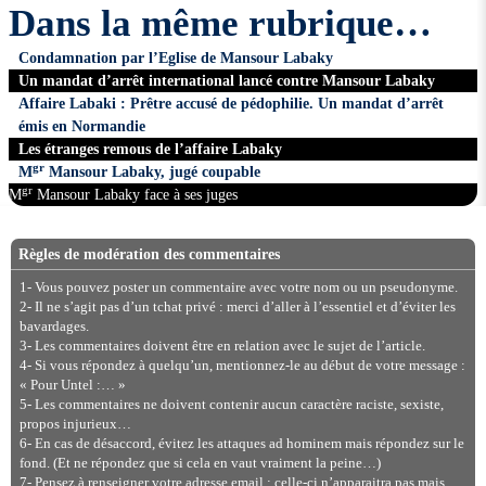
Dans la même rubrique…
Condamnation par l’Eglise de Mansour Labaky
Un mandat d’arrêt international lancé contre Mansour Labaky
Affaire Labaki : Prêtre accusé de pédophilie. Un mandat d’arrêt
émis en Normandie
Les étranges remous de l’affaire Labaky
gr
M
Mansour Labaky, jugé coupable
gr
M
Mansour Labaky face à ses juges
Règles de modération des commentaires
1- Vous pouvez poster un commentaire avec votre nom ou un pseudonyme.
2- Il ne s’agit pas d’un tchat privé : merci d’aller à l’essentiel et d’éviter les
bavardages.
3- Les commentaires doivent être en relation avec le sujet de l’article.
4- Si vous répondez à quelqu’un, mentionnez-le au début de votre message :
« Pour Untel :… »
5- Les commentaires ne doivent contenir aucun caractère raciste, sexiste,
propos injurieux…
6- En cas de désaccord, évitez les attaques ad hominem mais répondez sur le
fond. (Et ne répondez que si cela en vaut vraiment la peine…)
7- Pensez à renseigner votre adresse email : celle-ci n’apparaitra pas mais