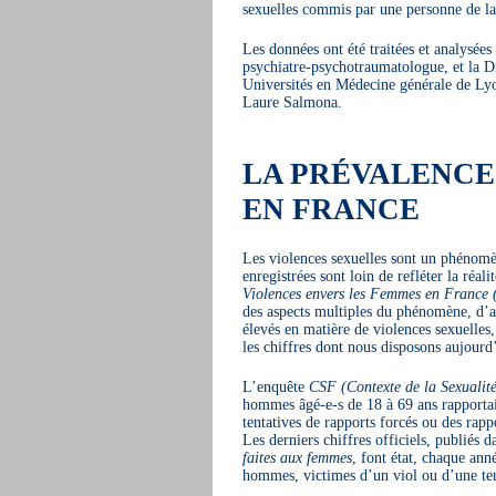
sexuelles commis par une personne de la
Les données ont été traitées et analysé
psychiatre-psychotraumatologue, et la D
Universités en Médecine générale de Lyo
Laure Salmona.
LA PRÉVALENCE
EN FRANCE
Les violences sexuelles sont un phénomène
enregistrées sont loin de refléter la réal
Violences envers les Femmes en Franc
des aspects multiples du phénomène, d’au
élevés en matière de violences sexuelles,
les chiffres dont nous disposons aujourd
L’enquête
CSF (Contexte de la Sexualit
hommes âgé-e-s de 18 à 69 ans rapportaie
tentatives de rapports forcés ou des ra
Les derniers chiffres officiels, publiés 
faites aux femmes
, font état, chaque a
hommes, victimes d’un viol ou d’une ten