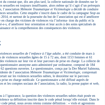
nt du constat que, dix ans plus tard, la collecte nationale de données sur le
s sexuelles est toujours insuffisante, alors même qu’il s’agit d’un prérequis
s, l’association
Mémoire Traumatique et Victimologie
a décidé de conduire
nces sexuelles. Cette enquête s’inscrit dans le cadre de la campagne
Stop au
 2014, et surtout de la poursuite du but de l’association qui est d’améliorer
ise en charge des victimes de violences via l’informa- tion du public et la
-e-s, d’améliorer leur orientation et leur accès à des soins spécialisés de
naissance et la compréhension des conséquences des violences.
E
violences sexuelles de l’enfance à l’âge adulte
, a été conduite de mars à
 de violences sexuelles âgées de 15 à 72 ans, dont 1153 femmes et 61
es violences sur leur vie et leur parcours de prise en charge. La collecte de
un questionnaire anonyme auto-administré par ordinateur, composé de 184
t 62 questions ouvertes. Le questionnaire, conçu par la Dre Muriel Salmona,
idente de l’association
Mémoire Traumatique et Victimologie
, comprenait
rtait sur les violences sexuelles subies, le deuxième sur le parcours
 la prise en charge médicale. Ce questionnaire a été diffusé auprès de
tes et les comptes sociaux de l’association, la radio, la presse papier et web,
ou à l’ignorance, la question des violences sexuelles subies était posée en
lence sa définition inscrite dans le code pénal lorsqu’elle existait. Dans le
le code pénal, nous avons retenu comme définition : « viols et agressions