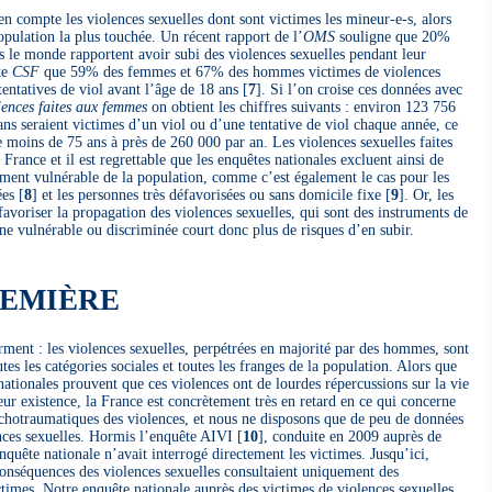
en compte les violences sexuelles dont sont victimes les mineur-e-s, alors
population la plus touchée. Un récent rapport de l’
OMS
souligne que 20%
e monde rapportent avoir subi des violences sexuelles pendant leur
te
CSF
que 59% des femmes et 67% des hommes victimes de violences
tentatives de viol avant l’âge de 18 ans
[
7
]
. Si l’on croise ces données avec
lences faites aux femmes
on obtient les chiffres suivants : environ 123 756
ans seraient victimes d’un viol ou d’une tentative de viol chaque année, ce
e moins de 75 ans à près de 260 000 par an. Les violences sexuelles faites
rance et il est regrettable que les enquêtes nationales excluent ainsi de
èrement vulnérable de la population, comme c’est également le cas pour les
ées
[
8
]
et les personnes très défavorisées ou sans domicile fixe
[
9
]
. Or, les
favoriser la propagation des violences sexuelles, qui sont des instruments de
e vulnérable ou discriminée court donc plus de risques d’en subir.
REMIÈRE
irment : les violences sexuelles, perpétrées en majorité par des hommes, sont
 les catégories sociales et toutes les franges de la population. Alors que
nationales prouvent que ces violences ont de lourdes répercussions sur la vie
leur existence, la France est concrètement très en retard en ce qui concerne
chotraumatiques des violences, et nous ne disposons que de peu de données
ences sexuelles. Hormis l’enquête AIVI
[
10
]
, conduite en 2009 auprès de
quête nationale n’avait interrogé directement les victimes. Jusqu’ici,
conséquences des violences sexuelles consultaient uniquement des
ctimes. Notre enquête nationale auprès des victimes de violences sexuelles