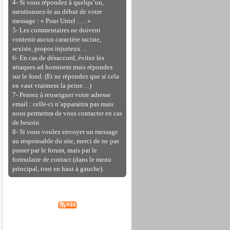
4- Si vous répondez à quelqu’un,
mentionnez-le au début de votre
message : « Pour Untel :… »
5- Les commentaires ne doivent
contenir aucun caractère raciste,
sexiste, propos injurieux…
6- En cas de désaccord, évitez les
attaques ad hominem mais répondez
sur le fond. (Et ne répondez que si cela
en vaut vraiment la peine…)
7- Pensez à renseigner votre adresse
email : celle-ci n’apparaitra pas mais
nous permettra de vous contacter en cas
de besoin.
8- Si vous voulez envoyer un message
au responsable du site, merci de ne pas
passer par le forum, mais par le
formulaire de contact (dans le menu
principal, tout en haut à gauche).