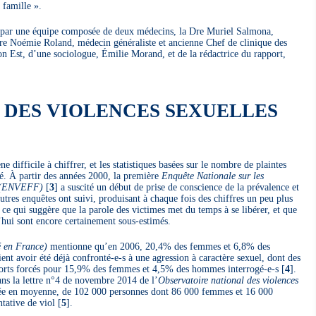
 famille ».
es par une équipe composée de deux médecins, la Dre Muriel Salmona,
re Noémie Roland, médecin généraliste et ancienne Chef de clinique des
n Est, d’une sociologue, Émilie Morand, et de la rédactrice du rapport,
 DES VIOLENCES SEXUELLES
 difficile à chiffrer, et les statistiques basées sur le nombre de plaintes
ité. À partir des années 2000, la première
Enquête Nationale sur les
e (ENVEFF)
[
3
]
a suscité un début de prise de conscience de la prévalence et
tres enquêtes ont suivi, produisant à chaque fois des chiffres un peu plus
 ce qui suggère que la parole des victimes met du temps à se libérer, et que
’hui sont encore certainement sous-estimés.
é en France)
mentionne qu’en 2006, 20,4% des femmes et 6,8% des
nt avoir été déjà confronté-e-s à une agression à caractère sexuel, dont des
pports forcés pour 15,9% des femmes et 4,5% des hommes interrogé-e-s
[
4
]
.
dans la lettre n°4 de novembre 2014 de l’
Observatoire national des violences
nnée en moyenne, de 102 000 personnes dont 86 000 femmes et 16 000
tative de viol
[
5
]
.