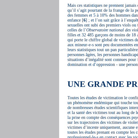
Mais ces statistiques ne prennent jamais 
qu’il s’agit pourtant de la frange de la 
des femmes et 5 à 10% des hommes dans l
enfance
[
6
]
; et l’on sait grâce à l’enquê
sexuelles ont subi des premiers viols ou 
celles de l’
Observatoire national des vio
filles et 32 485 garçons de moins de 18 
qui porte le chiffre global de victimes d
aux mineur-e-s sont peu documentées en F
leurs statistiques tout un pan particuli
personnes âgées, les personnes handicap
situations d’inégalité sont connues pour 
domination et d’oppression - une personn
UNE GRANDE P
Toutes les études de victimation le conf
un phénomène endémique qui touche toutes
de nombreuses études scientifiques inter
et la santé des victimes tout au long de 
la prise en compte des conséquences psy
sur les trajectoires des victimes de viol
victimes d’inceste uniquement, aucune en
toutes les études prenant en compte les 
professionnel-le-s en contact avec les vi