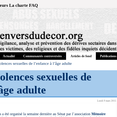
eurs
La charte
FAQ
Actualité
Communautés controversées
Publications
Articles de fond
olences sexuelles de l’enfance à l’âge adulte
olences sexuelles de
’âge adulte
Lundi 9 mars 2015
s a été organisé la semaine dernière au Sénat par l’association
Mémoire