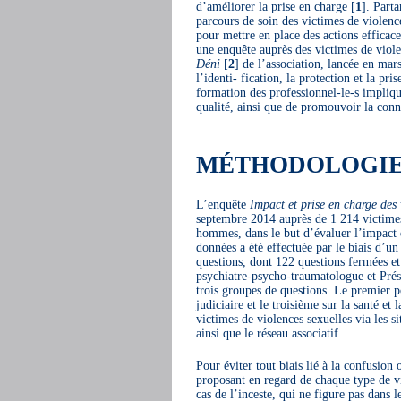
d’améliorer la prise en charge
[
1
]
. Parta
parcours de soin des victimes de violence
pour mettre en place des actions efficace
une enquête auprès des victimes de viole
Déni
[
2
]
de l’association, lancée en mars
l’identi- fication, la protection et la pr
formation des professionnel-le-s impliqué
qualité, ainsi que de promouvoir la con
MÉTHODOLOGI
L’enquête
Impact et prise en charge des 
septembre 2014 auprès de 1 214 victimes
hommes, dans le but d’évaluer l’impact d
données a été effectuée par le biais d’
questions, dont 122 questions fermées e
psychiatre-psycho-traumatologue et Prés
trois groupes de questions. Le premier po
judiciaire et le troisième sur la santé et
victimes de violences sexuelles via les si
ainsi que le réseau associatif.
Pour éviter tout biais lié à la confusion 
proposant en regard de chaque type de vio
cas de l’inceste, qui ne figure pas dans 