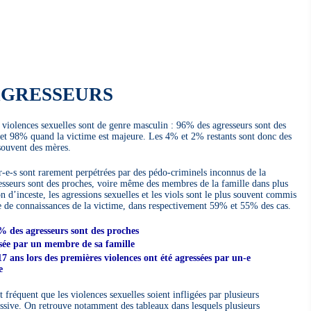
AGRESSEURS
 violences sexuelles sont de genre masculin : 96% des agresseurs sont des
et 98% quand la victime est majeure. Les 4% et 2% restants sont donc des
souvent des mères.
r-e-s sont rarement perpétrées par des pédo-criminels inconnus de la
resseurs sont des proches, voire même des membres de la famille dans plus
n d’inceste, les agressions sexuelles et les viols sont le plus souvent commis
le de connaissances de la victime, dans respectivement 59% et 55% des cas.
% des agresseurs sont des proches
ssée par un membre de sa famille
7 ans lors des premières violences ont été agressées par un-e
e
t fréquent que les violences sexuelles soient infligées par plusieurs
essive. On retrouve notamment des tableaux dans lesquels plusieurs