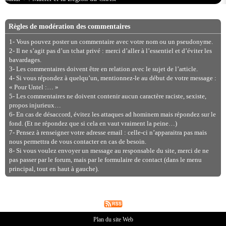
Règles de modération des commentaires
1- Vous pouvez poster un commentaire avec votre nom ou un pseudonyme.
2- Il ne s’agit pas d’un tchat privé : merci d’aller à l’essentiel et d’éviter les
bavardages.
3- Les commentaires doivent être en relation avec le sujet de l’article.
4- Si vous répondez à quelqu’un, mentionnez-le au début de votre message :
« Pour Untel :… »
5- Les commentaires ne doivent contenir aucun caractère raciste, sexiste,
propos injurieux…
6- En cas de désaccord, évitez les attaques ad hominem mais répondez sur le
fond. (Et ne répondez que si cela en vaut vraiment la peine…)
7- Pensez à renseigner votre adresse email : celle-ci n’apparaitra pas mais
nous permettra de vous contacter en cas de besoin.
8- Si vous voulez envoyer un message au responsable du site, merci de ne
pas passer par le forum, mais par le formulaire de contact (dans le menu
principal, tout en haut à gauche).
Plan du site Web