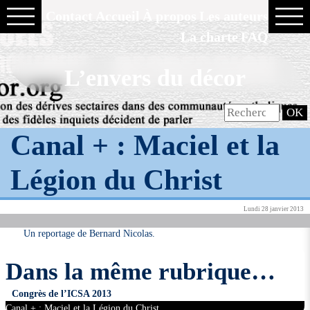
Contact
Accueil
À propos
Les auteurs
La charte
FAQ
L’envers du décor
Canal + : Maciel et la
Légion du Christ
Lundi 28 janvier 2013
Un reportage de Bernard Nicolas.
Dans la même rubrique…
Congrès de l’ICSA 2013
Canal + : Maciel et la Légion du Christ