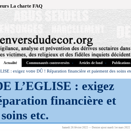
eurs
La charte
FAQ
Communautés controversées
Articles de fond
Publications
Actualité
E : exigez votre DÛ ! Réparation financière et paiement des soins et
 L’EGLISE : exigez
paration financière et
soins etc.
Samedi 26 février 2022 — Dernier ajout mardi 1er mars 2022