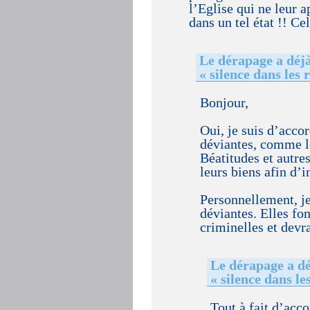
l’Eglise qui ne leur 
dans un tel état !! C
Le dérapage a déjà
« silence dans les 
Bonjour,
Oui, je suis d’acco
déviantes, comme l
Béatitudes et autre
leurs biens afin d’
Personnellement, j
déviantes. Elles fon
criminelles et devr
Le dérapage a dé
« silence dans le
Tout à fait d’acc