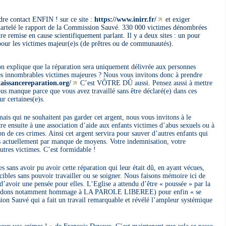
dre contact ENFIN ! sur ce site :
https://www.inirr.fr/
et exiger
artelé le rapport de la Commission Sauvé. 330 000 victimes dénombrées
re remise en cause scientifiquement parlant. Il y a deux sites : un pour
 pour les victimes majeur(e)s (de prêtres ou de communautés).
l’on explique que la réparation sera uniquement délivrée aux personnes
les innombrables victimes majeures ? Nous vous invitons donc à prendre
aissancereparation.org/
C’est VÔTRE DÛ aussi. Pensez aussi à mettre
ous manque parce que vous avez travaillé sans être déclaré(e) dans ces
r certaines(e)s.
ais qui ne souhaitent pas garder cet argent, nous vous invitons à le
re ensuite à une association d’aide aux enfants victimes d’abus sexuels ou à
on de ces crimes. Ainsi cet argent servira pour sauver d’autres enfants qui
és actuellement par manque de moyens. Votre indemnisation, votre
utres victimes. C’est formidable !
 sans avoir pu avoir cette réparation qui leur était dû, en ayant vécues,
cibles sans pouvoir travailler ou se soigner. Nous faisons mémoire ici de
’avoir une pensée pour elles. L’Eglise a attendu d’être « poussée » par la
 (rendons notamment hommage à LA PAROLE LIBEREE) pour enfin « se
ion Sauvé qui a fait un travail remarquable et révélé l’ampleur systémique