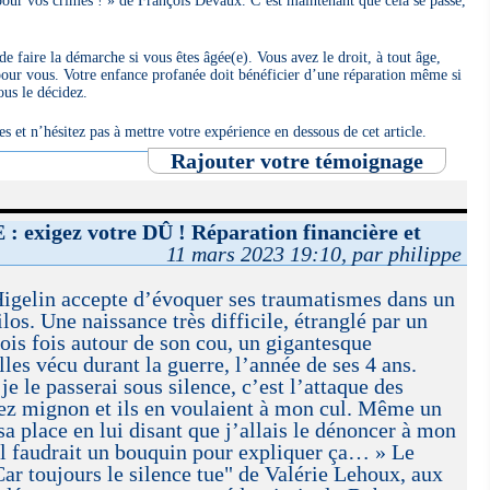
ur vos crimes ! » de François Devaux. C’est maintenant que cela se passe,
de faire la démarche si vous êtes âgée(e). Vous avez le droit, à tout âge,
e pour vous. Votre enfance profanée doit bénéficier d’une réparation même si
ous le décidez.
s et n’hésitez pas à mettre votre expérience en dessous de cet article.
Rajouter votre témoignage
exigez votre DÛ ! Réparation financière et
11 mars 2023 19:10, par philippe
Higelin accepte d’évoquer ses traumatismes dans un
los. Une naissance très difficile, étranglé par un
ois fois autour de son cou, un gigantesque
es vécu durant la guerre, l’année de ses 4 ans.
 je le passerai sous silence, c’est l’attaque des
sez mignon et ils en voulaient à mon cul. Même un
sa place en lui disant que j’allais le dénoncer à mon
Il faudrait un bouquin pour expliquer ça… » Le
Car toujours le silence tue" de Valérie Lehoux, aux