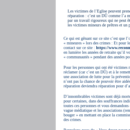
Les victimes de l’Eglise peuvent pren
réparation : c’est un DÛ comme l’a m
par un travail rigoureux qui ne peut êt
les victimes mineurs de prêtres et un
Ce qui est gênant sur ce site c’est que 
« mineures » lors des crimes : Et pour 
contact sur ce site :
https://www.reconn
en lumière les années de retraite qu’il v
« communautés » pendant des années pou
Pour les personnes qui ont été victimes m
réclamer (car c’est un DÛ) et à le remett
une association de lutte pour la préventi
n’ont pas la chance de pouvoir être aid
réparation deviendra réparation pour d’a
D’innombrables victimes sont déjà mortes
pour certaines, dans des souffrances indi
toutes ces personnes et vous demandons d
vague médiatique et les associations
bouger » en mettant en place la commiss
des crimes.