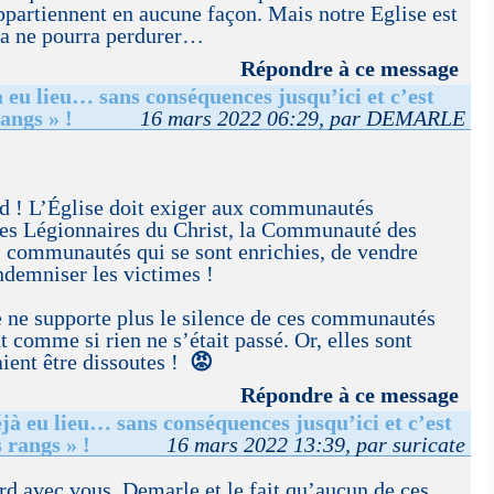
appartiennent en aucune façon. Mais notre Eglise est
ela ne pourra perdurer…
Répondre à ce message
 eu lieu… sans conséquences jusqu’ici et c’est
rangs » !
16 mars 2022 06:29, par DEMARLE
rd ! L’Église doit exiger aux communautés
es Légionnaires du Christ, la Communauté des
s communautés qui se sont enrichies, de vendre
indemniser les victimes !
e ne supporte plus le silence de ces communautés
t comme si rien ne s’était passé. Or, elles sont
aient être dissoutes !
😡
Répondre à ce message
jà eu lieu… sans conséquences jusqu’ici et c’est
s rangs » !
16 mars 2022 13:39, par suricate
ord avec vous, Demarle et le fait qu’aucun de ces