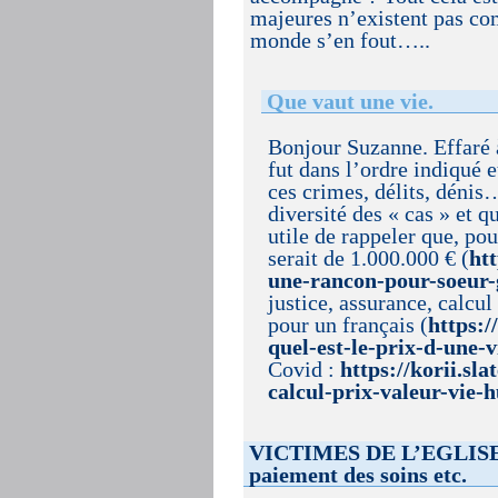
majeures n’existent pas co
monde s’en fout…..
Que vaut une vie.
Bonjour Suzanne. Effaré à
fut dans l’ordre indiqué e
ces crimes, délits, dénis
diversité des « cas » et q
utile de rappeler que, pou
serait de 1.000.000 € (
ht
une-rancon-pour-soeur-
justice, assurance, calcu
pour un français (
https:
quel-est-le-prix-d-une-
Covid :
https://korii.sl
calcul-prix-valeur-vie
VICTIMES DE L’EGLISE : 
paiement des soins etc.