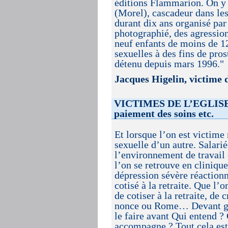
éditions Flammarion. On y 
(Morel), cascadeur dans le
durant dix ans organisé par
photographié, des agression
neuf enfants de moins de 12
sexuelles à des fins de pros
détenu depuis mars 1996."
Jacques Higelin, victime 
VICTIMES DE L’EGLISE : 
paiement des soins etc.
Et lorsque l’on est victime
sexuelle d’un autre. Salarié
l’environnement de travail 
l’on se retrouve en clinique
dépression sévère réactionn
cotisé à la retraite. Que l’o
de cotiser à la retraite, de 
nonce ou Rome… Devant gar
le faire avant Qui entend ?
accompagne ? Tout cela es