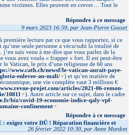
mme victimes. Elles peuvent en crever… Tout le
Répondre à ce message
9 mars 2023 16:59, par Jean-Pierre Gosset
 première lecture par ce que vous rapportez, si ce
t qu’une seule personne a vécu/subi la totalité de
… j’en suis venu à me dire que vous parlez de la
ue vous avez voulu « frapper » fort. Il est peut-être
r le Vatican, le prix d’une religieuse de 60 ans
tps://www.cath.ch/newsf/le-vatican-aurait-paye-
gloria-enlevee-au-mali/
) et qu’en matière de
l économique, une vie complète vaut 3 millions €
//www.revue-projet.com/articles/2021-06-remon-
vie/10811
). Autre article sur ce sujet, dans le cadre
ate.fr/biz/covid-19-economie-indice-qaly-vpf-
-humaine-confinement
Répondre à ce message
exigez votre DÛ ! Réparation financière et
26 février 2022 10:30, par Anne Mardon