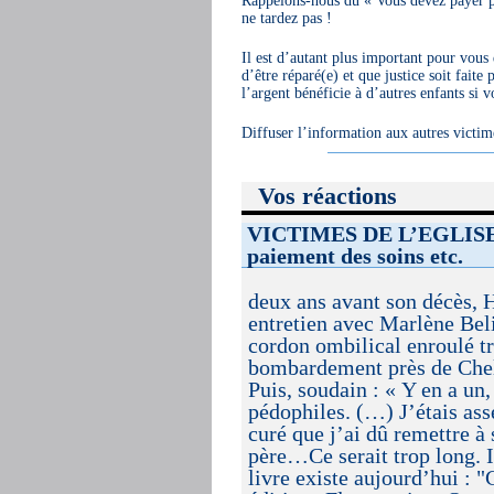
Rappelons-nous du « Vous devez payer po
ne tardez pas !
Il est d’autant plus important pour vous 
d’être réparé(e) et que justice soit fait
l’argent bénéficie à d’autres enfants si v
Diffuser l’information aux autres victime
Vos réactions
VICTIMES DE L’EGLISE : 
paiement des soins etc.
deux ans avant son décès, 
entretien avec Marlène Beli
cordon ombilical enroulé tr
bombardement près de Chell
Puis, soudain : « Y en a un,
pédophiles. (…) J’étais as
curé que j’ai dû remettre à 
père…Ce serait trop long. 
livre existe aujourd’hui : "