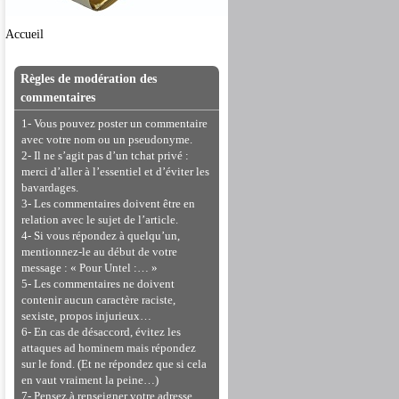
Accueil
Règles de modération des
commentaires
1- Vous pouvez poster un commentaire
avec votre nom ou un pseudonyme.
2- Il ne s’agit pas d’un tchat privé :
merci d’aller à l’essentiel et d’éviter les
bavardages.
3- Les commentaires doivent être en
relation avec le sujet de l’article.
4- Si vous répondez à quelqu’un,
mentionnez-le au début de votre
message : « Pour Untel :… »
5- Les commentaires ne doivent
contenir aucun caractère raciste,
sexiste, propos injurieux…
6- En cas de désaccord, évitez les
attaques ad hominem mais répondez
sur le fond. (Et ne répondez que si cela
en vaut vraiment la peine…)
7- Pensez à renseigner votre adresse