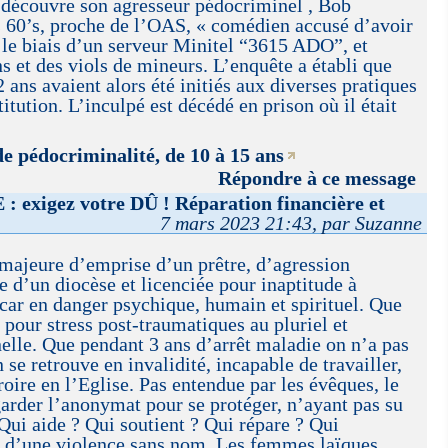
découvre son agresseur pédocriminel , Bob
s 60’s, proche de l’OAS, « comédien accusé d’avoir
 le biais d’un serveur Minitel “3615 ADO”, et
s et des viols de mineurs. L’enquête a établi que
 ans avaient alors été initiés aux diverses pratiques
titution. L’inculpé est décédé en prison où il était
de pédocriminalité, de 10 à 15 ans
Répondre à ce message
exigez votre DÛ ! Réparation financière et
7 mars 2023 21:43, par Suzanne
 majeure d’emprise d’un prêtre, d’agression
e d’un diocèse et licenciée pour inaptitude à
car en danger psychique, humain et spirituel. Que
 pour stress post-traumatiques au pluriel et
elle. Que pendant 3 ans d’arrêt maladie on n’a pas
n se retrouve en invalidité, incapable de travailler,
croire en l’Eglise. Pas entendue par les évêques, le
der l’anonymat pour se protéger, n’ayant pas su
 Qui aide ? Qui soutient ? Qui répare ? Qui
t d’une violence sans nom. Les femmes laïques