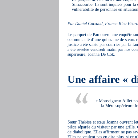
Simacourbe. Ils sont inquiets pour la 
vulnérabilité de personnes en situatio
Par Daniel Corsand, France Bleu Béar
Le parquet de Pau ouvre une enquête su
communauté d’une quinzaine de sœurs recl
justice a été saisie par courrier par la f
a été révélée vendredi matin par nos co
supérieure, Joanna De Cok.
Une affaire « d
« Monseigneur Aillet nous
— la Mère supérieure J
Sœur Thérèse et sœur Joanna ouvrent leu
pièce séparée du visiteur par une grille. 
de diabolique. Elles affirment ne pas sav
Elles ne veulent pas en dire plus, si ce 