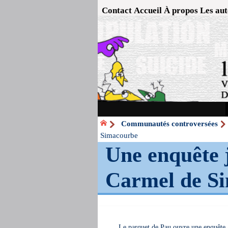
Contact
Accueil
À propos
Les aut
Communautés controversées
Simacourbe
Une enquête j
Carmel de S
Le parquet de Pau ouvre une enquête a