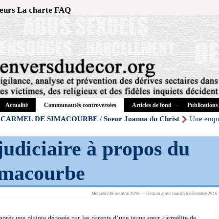
eurs
La charte
FAQ
Actualité
Articles de fond
Publications
Communautés controversées
CARMEL DE SIMACOURBE / Soeur Joanna du Christ
Une enquê
udiciaire à propos du
imacourbe
Mercredi 26 octobre 2016 — Dernier ajout lundi 26 décembre 2016
près une plainte déposée par les parents d’une jeune sœur carmélite de