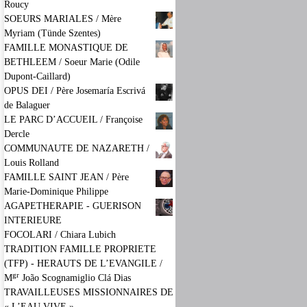
Roucy
SOEURS MARIALES / Mère
Myriam (Tünde Szentes)
FAMILLE MONASTIQUE DE
BETHLEEM / Soeur Marie (Odile
Dupont-Caillard)
OPUS DEI / Père Josemaría Escrivá
de Balaguer
LE PARC D’ACCUEIL / Françoise
Dercle
COMMUNAUTE DE NAZARETH /
Louis Rolland
FAMILLE SAINT JEAN / Père
Marie-Dominique Philippe
AGAPETHERAPIE - GUERISON
INTERIEURE
FOCOLARI / Chiara Lubich
TRADITION FAMILLE PROPRIETE
(TFP) - HERAUTS DE L’EVANGILE /
gr
M
João Scognamiglio Clá Dias
TRAVAILLEUSES MISSIONNAIRES DE
« L’EAU VIVE »