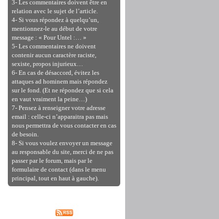
3- Les commentaires doivent être en
relation avec le sujet de l’article.
4- Si vous répondez à quelqu’un,
mentionnez-le au début de votre
message : « Pour Untel :… »
5- Les commentaires ne doivent
contenir aucun caractère raciste,
sexiste, propos injurieux…
6- En cas de désaccord, évitez les
attaques ad hominem mais répondez
sur le fond. (Et ne répondez que si cela
en vaut vraiment la peine…)
7- Pensez à renseigner votre adresse
email : celle-ci n’apparaitra pas mais
nous permettra de vous contacter en cas
de besoin.
8- Si vous voulez envoyer un message
au responsable du site, merci de ne pas
passer par le forum, mais par le
formulaire de contact (dans le menu
principal, tout en haut à gauche).