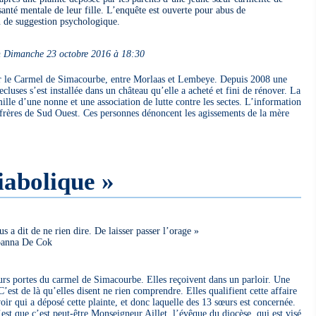
santé mentale de leur fille. L’enquête est ouverte pour abus de
n de suggestion psychologique.
n Dimanche 23 octobre 2016 à 18:30
r le Carmel de Simacourbe, entre Morlaas et Lembeye. Depuis 2008 une
uses s’est installée dans un château qu’elle a acheté et fini de rénover. La
amille d’une nonne et une association de lutte contre les sectes. L’information
nfrères de Sud Ouest. Ces personnes dénoncent les agissements de la mère
iabolique »
 a dit de ne rien dire. De laisser passer l’orage »
oanna De Cok
rs portes du carmel de Simacourbe. Elles reçoivent dans un parloir. Une
C’est de là qu’elles disent ne rien comprendre. Elles qualifient cette affaire
oir qui a déposé cette plainte, et donc laquelle des 13 sœurs est concernée.
n’est que c’est peut-être Monseigneur Aillet, l’évêque du diocèse, qui est visé