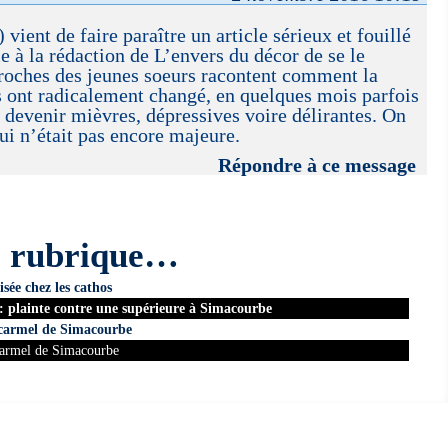
ient de faire paraître un article sérieux et fouillé
lle à la rédaction de L’envers du décor de se le
 proches des jeunes soeurs racontent comment la
 ont radicalement changé, en quelques mois parfois
 devenir mièvres, dépressives voire délirantes. On
ui n’était pas encore majeure.
Répondre à ce message
e rubrique…
isée chez les cathos
 : plainte contre une supérieure à Simacourbe
 carmel de Simacourbe
Carmel de Simacourbe