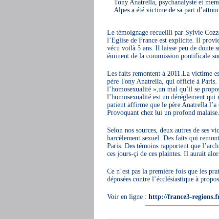
Tony Anatrella, psychanalyste et memb
Alpes a été victime de sa part d’atto
Le témoignage recueilli par Sylvie Cozzo
l’Eglise de France est explicite. Il prov
vécu voilà 5 ans. Il laisse peu de doute
éminent de la commission pontificale sur
Les faits remontent à 2011.La victime es
père Tony Anatrella, qui officie à Paris.
l’homosexualité »,un mal qu’il se propos
l’homosexualité est un déréglement qui n
patient affirme que le père Anatrella l’a
Provoquant chez lui un profond malaise
Selon nos sources, deux autres de ses vic
harcèlement sexuel. Des faits qui remont
Paris. Des témoins rapportent que l’arc
ces jours-çi de ces plaintes. Il aurait a
Ce n’est pas la première fois que les pra
déposées contre l’écclésiastique à propos 
Voir en ligne :
http://france3-regions.