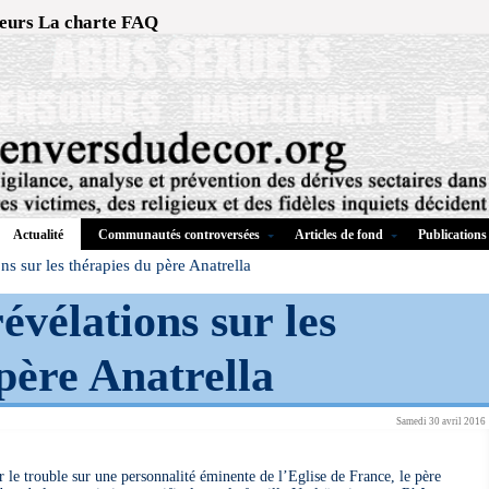
eurs
La charte
FAQ
Communautés controversées
Articles de fond
Publications
Actualité
ns sur les thérapies du père Anatrella
évélations sur les
père Anatrella
Samedi 30 avril 2016
r le trouble sur une personnalité éminente de l’Eglise de France, le père