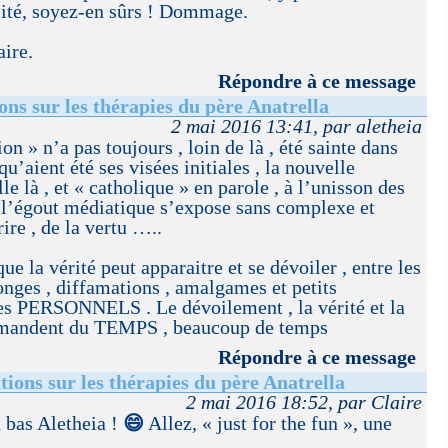
imité, soyez-en sûrs ! Dommage.
ire.
Répondre à ce message
ons sur les thérapies du père Anatrella
2 mai 2016 13:41, par aletheia
ion » n’a pas toujours , loin de là , été sainte dans
qu’aient été ses visées initiales , la nouvelle
lle là , et « catholique » en parole , à l’unisson des
 l’égout médiatique s’expose sans complexe et
rire , de la vertu …..
que la vérité peut apparaitre et se dévoiler , entre les
nges , diffamations , amalgames et petits
s PERSONNELS . Le dévoilement , la vérité et la
demandent du TEMPS , beaucoup de temps
Répondre à ce message
tions sur les thérapies du père Anatrella
2 mai 2016 18:52, par Claire
 bas Aletheia !
😄
Allez, « just for the fun », une