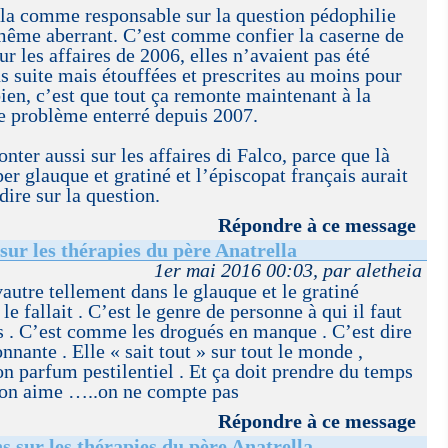
lla comme responsable sur la question pédophilie
 même aberrant. C’est comme confier la caserne de
 les affaires de 2006, elles n’avaient pas été
ns suite mais étouffées et prescrites au moins pour
bien, c’est que tout ça remonte maintenant à la
le problème enterré depuis 2007.
nter aussi sur les affaires di Falco, parce que là
r glauque et gratiné et l’épiscopat français aurait
ire sur la question.
Répondre à ce message
sur les thérapies du père Anatrella
1er mai 2016 00:03, par aletheia
vautre tellement dans le glauque et le gratiné
 le fallait . C’est le genre de personne à qui il faut
s . C’est comme les drogués en manque . C’est dire
onnante . Elle « sait tout » sur tout le monde ,
on parfum pestilentiel . Et ça doit prendre du temps
 on aime …..on ne compte pas
Répondre à ce message
s sur les thérapies du père Anatrella