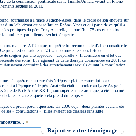
re de la commission pontificale sur la famille.Un laïc vivant en Rhône-
uchements sexuels en 2011.
lino, journaliste à France 3 Rhône-Alpes, dans le cadre de son enquête sur
ient d’un laïc vivant aujourd’hui en Rhône-Alpes et qui parle de ce qu’il a
 sur les pratiques du père Tony Anatrella, aujourd’hui 75 ans et membre
 la famille et par ailleurs psychothérapeute.
t alors majeure. A l’époque, un prêtre lui recommande d’aller consulter le
 Ce prélat est considéré au Vatican comme « le spécialiste de
e de soigner par une approche « corporelle ». Il considère en effet que
écessite des soins. Et s’agissant de cette thérapie commencée en 2001, ce
 curieusement contraint à des attouchements sexuels durant la consultation.
.
times s’apprêteraient cette fois à déposer plainte contre lui pour
eraient à l’époque où le père Anatrella était aumonier au lycée Arago à
hevêque de Paris André XXIII , son supérieur hierarchique, a été informé
lors déclaré : « Une enquête, cela prend du temps »…
tiques du prélat posent question. En 2006 déjà , deux plaintes avaient été
de ses « consultations ». Elles avaient été classées sans suite.
francetvinfo…
Rajouter votre témoignage