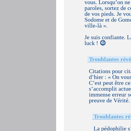
vous. Lorsqu’on ne 
paroles, sortez de c
de vos pieds. Je vou
Sodome et de Gomor
ville-là ».
Je suis confiante. L
luck !
😉
Troublantes révé
Citations pour cit
d’hier : « On vou
C’est peut être ce
s’accomplit actu
immense erreur so
preuve de Vérité.
Troublantes ré
La pédophilie s’