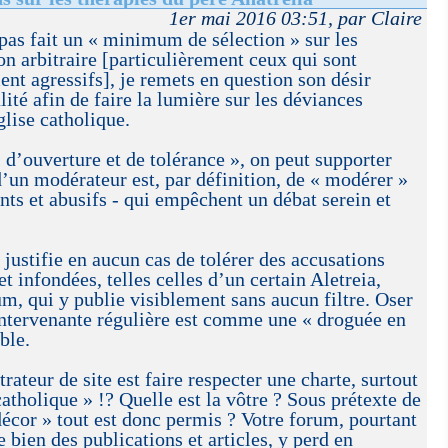
1er mai 2016 03:51, par Claire
 pas fait un « minimum de sélection » sur les
n arbitraire [particulièrement ceux qui sont
ent agressifs], je remets en question son désir
alité afin de faire la lumière sur les déviances
glise catholique.
« d’ouverture et de tolérance », on peut supporter
’un modérateur est, par définition, de « modérer »
ents et abusifs - qui empêchent un débat serein et
 justifie en aucun cas de tolérer des accusations
et infondées, telles celles d’un certain Aletreia,
m, qui y publie visiblement sans aucun filtre. Oser
intervenante régulière est comme une « droguée en
ble.
ateur de site est faire respecter une charte, surtout
 catholique » !? Quelle est la vôtre ? Sous prétexte de
décor » tout est donc permis ? Votre forum, pourtant
e bien des publications et articles, y perd en