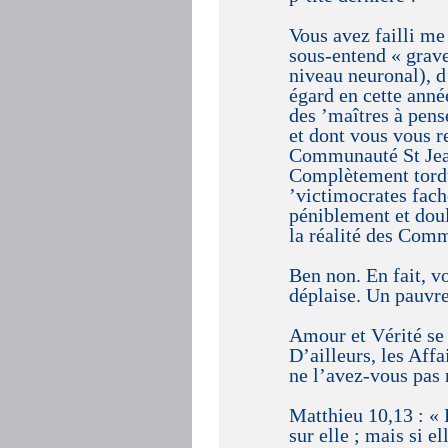
Vous avez failli me 
sous-entend « grave
niveau neuronal), d
égard en cette année
des ’maîtres à pens
et dont vous vous 
Communauté St Jean 
Complètement tordu 
’victimocrates fach
péniblement et dou
la réalité des Comm
Ben non. En fait, v
déplaise. Un pauvr
Amour et Vérité se 
D’ailleurs, les Affa
ne l’avez-vous pas
Matthieu 10,13 : « 
sur elle ; mais si e