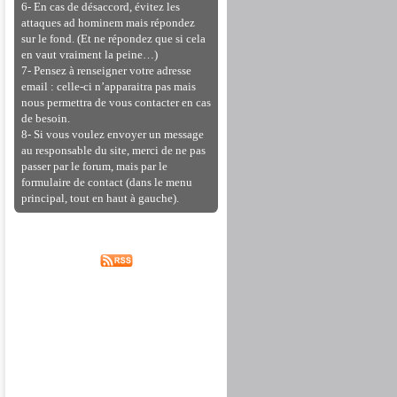
6- En cas de désaccord, évitez les
attaques ad hominem mais répondez
sur le fond. (Et ne répondez que si cela
en vaut vraiment la peine…)
7- Pensez à renseigner votre adresse
email : celle-ci n’apparaitra pas mais
nous permettra de vous contacter en cas
de besoin.
8- Si vous voulez envoyer un message
au responsable du site, merci de ne pas
passer par le forum, mais par le
formulaire de contact (dans le menu
principal, tout en haut à gauche).