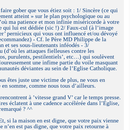
faire gober que vous étiez soit : 1/ Sincère (ce qui
ment atteint » sur le plan psychologique ou au
’où ma patience et mon infinie miséricorde à votre
 qui lui est dédiée (sic !) 2/ Faux-cul (à l’image
er’ pernicieux qui vous ont influencé et/ou dévoyé
recommandez) - Cf. le Père MD Philippe de la
et ses sous-lieutenants inféodés - 3/
(d’où les attaques fielleuses contre les
os, purulents, pestilentiels’, etc…) qui soulèvent
loureusement une infime partie du voile masquant
unautés déviantes au sein de l’Eglise Catholique.
ous êtes juste une victime de plus, ne vous en
e en somme, comme nous tous d’ailleurs.
rencontrent à ’vitesse grand V’ car le temps presse.
ires éclatent à une cadence accélérée dans l’Eglise,
 remarqué ? ^^
Et, si la maison en est digne, que votre paix vienne
lle n’en est pas digne, que votre paix retourne à