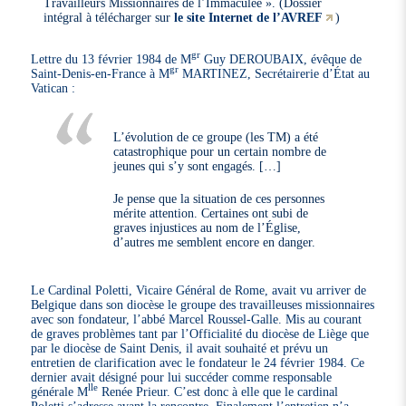
Travailleurs Missionnaires de l’Immaculée ». (Dossier
intégral à télécharger sur
le site Internet de l’AVREF
)
gr
Lettre du 13 février 1984 de M
Guy DEROUBAIX, évêque de
gr
Saint-Denis-en-France à M
MARTINEZ, Secrétairerie d’État au
Vatican :
L’évolution de ce groupe (les TM) a été
catastrophique pour un certain nombre de
jeunes qui s’y sont engagés. […]
Je pense que la situation de ces personnes
mérite attention. Certaines ont subi de
graves injustices au nom de l’Église,
d’autres me semblent encore en danger.
Le Cardinal Poletti, Vicaire Général de Rome, avait vu arriver de
Belgique dans son diocèse le groupe des travailleuses missionnaires
avec son fondateur, l’abbé Marcel Roussel-Galle. Mis au courant
de graves problèmes tant par l’Officialité du diocèse de Liège que
par le diocèse de Saint Denis, il avait souhaité et prévu un
entretien de clarification avec le fondateur le 24 février 1984. Ce
dernier avait désigné pour lui succéder comme responsable
lle
générale M
Renée Prieur. C’est donc à elle que le cardinal
Poletti s’adresse avant la rencontre. Finalement l’entretien n’a