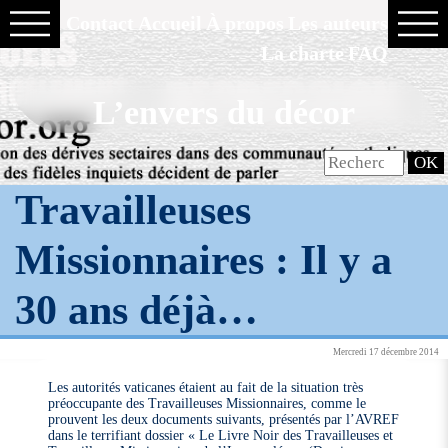
Contact
Accueil
À propos
Les auteurs
La charte
FAQ
L’envers du décor
Travailleuses
Missionnaires : Il y a
30 ans déjà…
Mercredi 17 décembre 2014
Les autorités vaticanes étaient au fait de la situation très
préoccupante des Travailleuses Missionnaires, comme le
prouvent les deux documents suivants, présentés par l’AVREF
dans le terrifiant dossier « Le Livre Noir des Travailleuses et