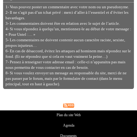
1- Vous pouvez poster un commentaire avec votre nom ou un pseudonyme.
2- Il ne s’agit pas d’un tchat privé : merci d’aller à l’essentiel et d’éviter les
bavardages.
3- Les commentaires doivent être en relation avec le sujet de l’article.
4- Si vous répondez à quelqu’un, mentionnez-le au début de votre message :
« Pour Untel :… »
5- Les commentaires ne doivent contenir aucun caractère raciste, sexiste,
propos injurieux…
6- En cas de désaccord, évitez les attaques ad hominem mais répondez sur le
fond. (Et ne répondez que si cela en vaut vraiment la peine…)
7- Pensez à renseigner votre adresse email : celle-ci n’apparaitra pas mais
nous permettra de vous contacter en cas de besoin.
8- Si vous voulez envoyer un message au responsable du site, merci de ne
pas passer par le forum, mais par le formulaire de contact (dans le menu
principal, tout en haut à gauche).
Plan du site Web
Agenda
Documents