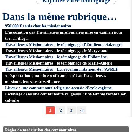
Rajouter votre témoignage
Dans la même rubrique…
950 000 € saisis chez les missionnaires
L’association des Travailleuses missionnaires mise en examen pour
travail illégal
Travailleuses Missionnaires : le témoignage d’Emilienne Sakougri
Travailleuses Missionnaires : le témoignage de Maryvonne
Travailleuses Missionnaires : le témoignage de Philomène
Travailleuses Missionnaires : le témoignage de Marie-Amélie
Travailleuses Missionnaires : Les recommandations de l’AVREF
« Exploitation » ou libre « offrande » ? Les Travailleuses
missionnaires sous surveillance
Lisieux : une communauté religieuse accusée d’esclavagisme
Esclavage dans une communauté religieuse : une femme raconte son
calvaire
1
2
3
∞
Règles de modération des commentaires