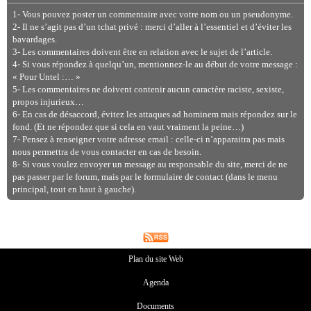
1- Vous pouvez poster un commentaire avec votre nom ou un pseudonyme.
2- Il ne s’agit pas d’un tchat privé : merci d’aller à l’essentiel et d’éviter les
bavardages.
3- Les commentaires doivent être en relation avec le sujet de l’article.
4- Si vous répondez à quelqu’un, mentionnez-le au début de votre message :
« Pour Untel :… »
5- Les commentaires ne doivent contenir aucun caractère raciste, sexiste,
propos injurieux…
6- En cas de désaccord, évitez les attaques ad hominem mais répondez sur le
fond. (Et ne répondez que si cela en vaut vraiment la peine…)
7- Pensez à renseigner votre adresse email : celle-ci n’apparaitra pas mais
nous permettra de vous contacter en cas de besoin.
8- Si vous voulez envoyer un message au responsable du site, merci de ne
pas passer par le forum, mais par le formulaire de contact (dans le menu
principal, tout en haut à gauche).
Plan du site Web
Agenda
Documents