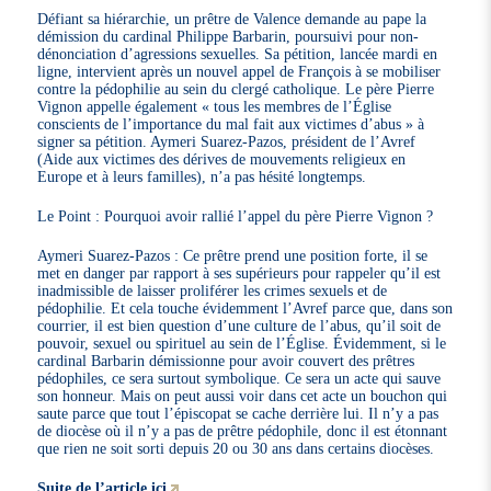
Défiant sa hiérarchie, un prêtre de Valence demande au pape la
démission du cardinal Philippe Barbarin, poursuivi pour non-
dénonciation d’agressions sexuelles. Sa pétition, lancée mardi en
ligne, intervient après un nouvel appel de François à se mobiliser
contre la pédophilie au sein du clergé catholique. Le père Pierre
Vignon appelle également « tous les membres de l’Église
conscients de l’importance du mal fait aux victimes d’abus » à
signer sa pétition. Aymeri Suarez-Pazos, président de l’Avref
(Aide aux victimes des dérives de mouvements religieux en
Europe et à leurs familles), n’a pas hésité longtemps.
Le Point : Pourquoi avoir rallié l’appel du père Pierre Vignon ?
Aymeri Suarez-Pazos : Ce prêtre prend une position forte, il se
met en danger par rapport à ses supérieurs pour rappeler qu’il est
inadmissible de laisser proliférer les crimes sexuels et de
pédophilie. Et cela touche évidemment l’Avref parce que, dans son
courrier, il est bien question d’une culture de l’abus, qu’il soit de
pouvoir, sexuel ou spirituel au sein de l’Église. Évidemment, si le
cardinal Barbarin démissionne pour avoir couvert des prêtres
pédophiles, ce sera surtout symbolique. Ce sera un acte qui sauve
son honneur. Mais on peut aussi voir dans cet acte un bouchon qui
saute parce que tout l’épiscopat se cache derrière lui. Il n’y a pas
de diocèse où il n’y a pas de prêtre pédophile, donc il est étonnant
que rien ne soit sorti depuis 20 ou 30 ans dans certains diocèses.
Suite de l’article ici