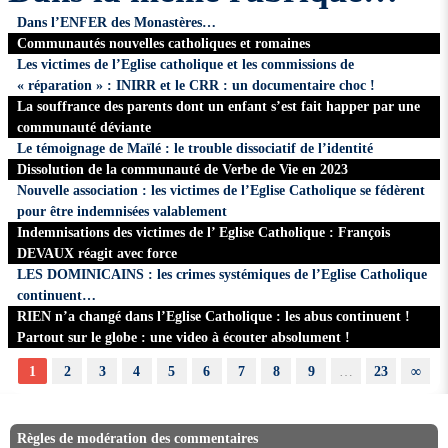
Dans l’ENFER des Monastères…
Communautés nouvelles catholiques et romaines
Les victimes de l’Eglise catholique et les commissions de
« réparation » : INIRR et le CRR : un documentaire choc !
La souffrance des parents dont un enfant s’est fait happer par une
communauté déviante
Le témoignage de Maïlé : le trouble dissociatif de l’identité
Dissolution de la communauté de Verbe de Vie en 2023
Nouvelle association : les victimes de l’Eglise Catholique se fédèrent
pour être indemnisées valablement
Indemnisations des victimes de l’ Eglise Catholique : François
DEVAUX réagit avec force
LES DOMINICAINS : les crimes systémiques de l’Eglise Catholique
continuent…
RIEN n’a changé dans l’Eglise Catholique : les abus continuent !
Partout sur le globe : une video à écouter absolument !
1
2
3
4
5
6
7
8
9
…
23
∞
Règles de modération des commentaires