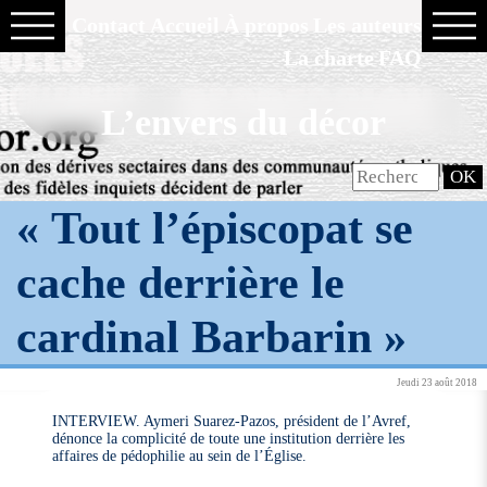
Contact
Accueil
À propos
Les auteurs
La charte
FAQ
L’envers du décor
« Tout l’épiscopat se
cache derrière le
cardinal Barbarin »
Jeudi 23 août 2018
INTERVIEW. Aymeri Suarez-Pazos, président de l’Avref,
dénonce la complicité de toute une institution derrière les
affaires de pédophilie au sein de l’Église.