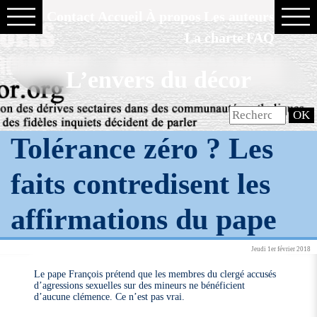
Contact
Accueil
À propos
Les auteurs
La charte
FAQ
L’envers du décor
Tolérance zéro ? Les
faits contredisent les
affirmations du pape
Jeudi 1er février 2018
Le pape François prétend que les membres du clergé accusés
d’agressions sexuelles sur des mineurs ne bénéficient
d’aucune clémence. Ce n’est pas vrai.