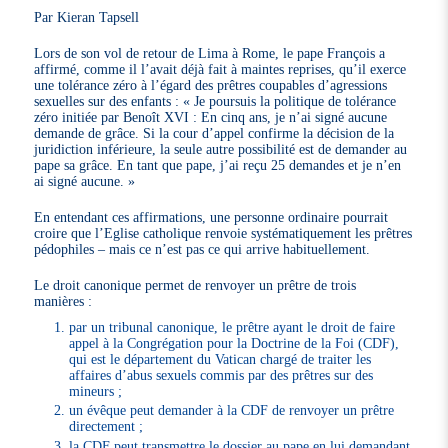
Par Kieran Tapsell
Lors de son vol de retour de Lima à Rome, le pape François a
affirmé, comme il l’avait déjà fait à maintes reprises, qu’il exerce
une tolérance zéro à l’égard des prêtres coupables d’agressions
sexuelles sur des enfants : « Je poursuis la politique de tolérance
zéro initiée par Benoît XVI : En cinq ans, je n’ai signé aucune
demande de grâce. Si la cour d’appel confirme la décision de la
juridiction inférieure, la seule autre possibilité est de demander au
pape sa grâce. En tant que pape, j’ai reçu 25 demandes et je n’en
ai signé aucune. »
En entendant ces affirmations, une personne ordinaire pourrait
croire que l’Eglise catholique renvoie systématiquement les prêtres
pédophiles – mais ce n’est pas ce qui arrive habituellement.
Le droit canonique permet de renvoyer un prêtre de trois
manières :
par un tribunal canonique, le prêtre ayant le droit de faire
appel à la Congrégation pour la Doctrine de la Foi (CDF),
qui est le département du Vatican chargé de traiter les
affaires d’abus sexuels commis par des prêtres sur des
mineurs ;
un évêque peut demander à la CDF de renvoyer un prêtre
directement ;
la CDF peut transmettre le dossier au pape en lui demandant