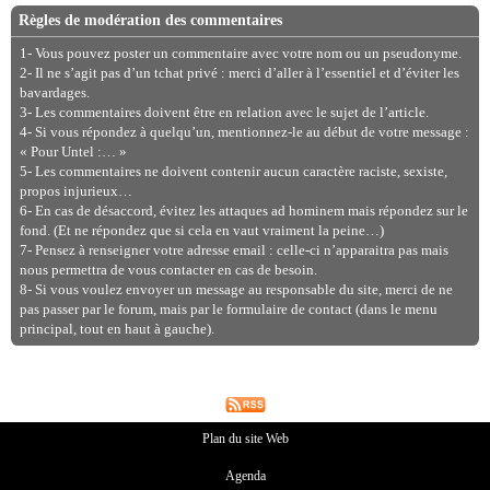
Règles de modération des commentaires
1- Vous pouvez poster un commentaire avec votre nom ou un pseudonyme.
2- Il ne s’agit pas d’un tchat privé : merci d’aller à l’essentiel et d’éviter les
bavardages.
3- Les commentaires doivent être en relation avec le sujet de l’article.
4- Si vous répondez à quelqu’un, mentionnez-le au début de votre message :
« Pour Untel :… »
5- Les commentaires ne doivent contenir aucun caractère raciste, sexiste,
propos injurieux…
6- En cas de désaccord, évitez les attaques ad hominem mais répondez sur le
fond. (Et ne répondez que si cela en vaut vraiment la peine…)
7- Pensez à renseigner votre adresse email : celle-ci n’apparaitra pas mais
nous permettra de vous contacter en cas de besoin.
8- Si vous voulez envoyer un message au responsable du site, merci de ne
pas passer par le forum, mais par le formulaire de contact (dans le menu
principal, tout en haut à gauche).
Plan du site Web
Agenda