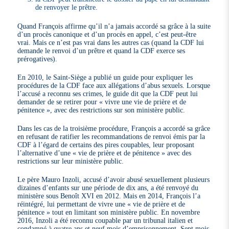
de renvoyer le prêtre.
Quand François affirme qu’il n’a jamais accordé sa grâce à la suite
d’un procès canonique et d’un procès en appel, c’est peut-être
vrai. Mais ce n’est pas vrai dans les autres cas (quand la CDF lui
demande le renvoi d’un prêtre et quand la CDF exerce ses
prérogatives).
En 2010, le Saint-Siège a publié un guide pour expliquer les
procédures de la CDF face aux allégations d’abus sexuels. Lorsque
l’accusé a reconnu ses crimes, le guide dit que la CDF peut lui
demander de se retirer pour « vivre une vie de prière et de
pénitence », avec des restrictions sur son ministère public.
Dans les cas de la troisième procédure, François a accordé sa grâce
en refusant de ratifier les recommandations de renvoi émis par la
CDF à l’égard de certains des pires coupables, leur proposant
l’alternative d’une « vie de prière et de pénitence » avec des
restrictions sur leur ministère public.
Le père Mauro Inzoli, accusé d’avoir abusé sexuellement plusieurs
dizaines d’enfants sur une période de dix ans, a été renvoyé du
ministère sous Benoît XVI en 2012. Mais en 2014, François l’a
réintégré, lui permettant de vivre une « vie de prière et de
pénitence » tout en limitant son ministère public. En novembre
2016, Inzoli a été reconnu coupable par un tribunal italien et
condamné à quatre ans et neuf mois d’emprisonnement. Sept mois