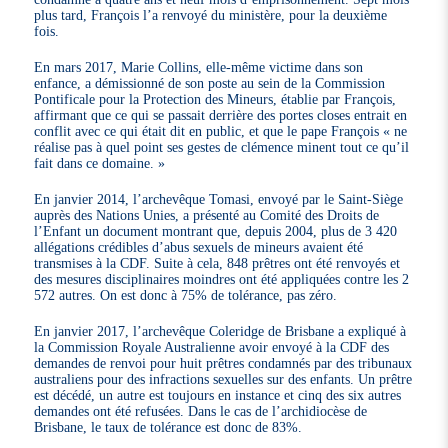
plus tard, François l’a renvoyé du ministère, pour la deuxième
fois.
En mars 2017, Marie Collins, elle-même victime dans son
enfance, a démissionné de son poste au sein de la Commission
Pontificale pour la Protection des Mineurs, établie par François,
affirmant que ce qui se passait derrière des portes closes entrait en
conflit avec ce qui était dit en public, et que le pape François « ne
réalise pas à quel point ses gestes de clémence minent tout ce qu’il
fait dans ce domaine. »
En janvier 2014, l’archevêque Tomasi, envoyé par le Saint-Siège
auprès des Nations Unies, a présenté au Comité des Droits de
l’Enfant un document montrant que, depuis 2004, plus de 3 420
allégations crédibles d’abus sexuels de mineurs avaient été
transmises à la CDF. Suite à cela, 848 prêtres ont été renvoyés et
des mesures disciplinaires moindres ont été appliquées contre les 2
572 autres. On est donc à 75% de tolérance, pas zéro.
En janvier 2017, l’archevêque Coleridge de Brisbane a expliqué à
la Commission Royale Australienne avoir envoyé à la CDF des
demandes de renvoi pour huit prêtres condamnés par des tribunaux
australiens pour des infractions sexuelles sur des enfants. Un prêtre
est décédé, un autre est toujours en instance et cinq des six autres
demandes ont été refusées. Dans le cas de l’archidiocèse de
Brisbane, le taux de tolérance est donc de 83%.