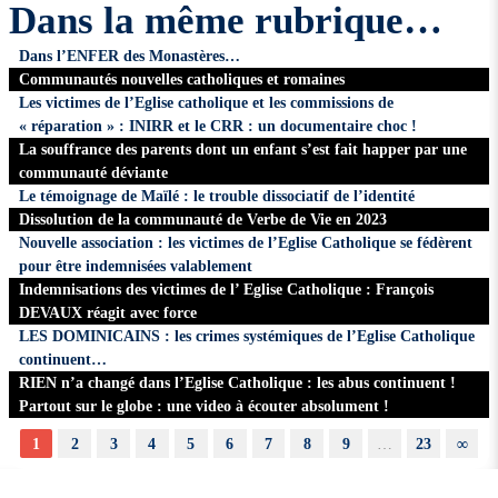
Dans la même rubrique…
Dans l’ENFER des Monastères…
Communautés nouvelles catholiques et romaines
Les victimes de l’Eglise catholique et les commissions de
« réparation » : INIRR et le CRR : un documentaire choc !
La souffrance des parents dont un enfant s’est fait happer par une
communauté déviante
Le témoignage de Maïlé : le trouble dissociatif de l’identité
Dissolution de la communauté de Verbe de Vie en 2023
Nouvelle association : les victimes de l’Eglise Catholique se fédèrent
pour être indemnisées valablement
Indemnisations des victimes de l’ Eglise Catholique : François
DEVAUX réagit avec force
LES DOMINICAINS : les crimes systémiques de l’Eglise Catholique
continuent…
RIEN n’a changé dans l’Eglise Catholique : les abus continuent !
Partout sur le globe : une video à écouter absolument !
1
2
3
4
5
6
7
8
9
…
23
∞