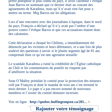
prêtre pédophile le plus connu du pays, d’avoir calomnié l’évêque
Juan Barros en soutenant que ce dernier était au courant des
agissements de Karadima, mais qu’il n’avait rien fait pour y
mettre un terme. Mrg Barros nie les allégations.
Lors d’une rencontre avec des journalistes à Iquique, dans le nord
du pays, François a déclaré qu’il n’y avait pas l’ombre d’une
preuve contre l’évêque Barros et que ces accusations étaient donc
des calomnies.
Cette déclaration a choqué les Chiliens, a immédiatement été
dénoncée par les victimes et leurs défenseurs, et a une fois de plus
soulevé des questions à savoir si le jésuite argentin âgé de 81 ans
comprenait bien ce qu’est une agression sexuelle.
Le scandale Karadima a ruiné la crédibilité de l’Église catholique
au Chili et les commentaires du pontife ne risquent pas
d’améliorer la situation.
Sean O’Malley présidait le comité pour la protection des mineurs
créé par François et dont le mandat de trois ans s’est terminé le
mois dernier. Le pape n’a pas encore nommé de nouveaux
membres et l’avenir du comité demeure incertain.
Voir en ligne :
http://quebec.huffingtonpost.ca/201...
Rajouter votre témoignage