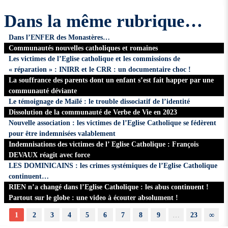
Dans la même rubrique…
Dans l’ENFER des Monastères…
Communautés nouvelles catholiques et romaines
Les victimes de l’Eglise catholique et les commissions de
« réparation » : INIRR et le CRR : un documentaire choc !
La souffrance des parents dont un enfant s’est fait happer par une
communauté déviante
Le témoignage de Maïlé : le trouble dissociatif de l’identité
Dissolution de la communauté de Verbe de Vie en 2023
Nouvelle association : les victimes de l’Eglise Catholique se fédèrent
pour être indemnisées valablement
Indemnisations des victimes de l’ Eglise Catholique : François
DEVAUX réagit avec force
LES DOMINICAINS : les crimes systémiques de l’Eglise Catholique
continuent…
RIEN n’a changé dans l’Eglise Catholique : les abus continuent !
Partout sur le globe : une video à écouter absolument !
1
2
3
4
5
6
7
8
9
…
23
∞