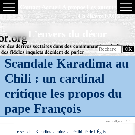
Contact
Accueil
À propos
Les auteurs
La charte
FAQ
L’envers du décor
Scandale Karadima au
Chili : un cardinal
critique les propos du
pape François
Samedi 20 janvier 2018
Le scandale Karadima a ruiné la crédibilité de l’Église