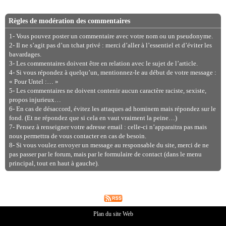
Règles de modération des commentaires
1- Vous pouvez poster un commentaire avec votre nom ou un pseudonyme.
2- Il ne s’agit pas d’un tchat privé : merci d’aller à l’essentiel et d’éviter les
bavardages.
3- Les commentaires doivent être en relation avec le sujet de l’article.
4- Si vous répondez à quelqu’un, mentionnez-le au début de votre message :
« Pour Untel :… »
5- Les commentaires ne doivent contenir aucun caractère raciste, sexiste,
propos injurieux…
6- En cas de désaccord, évitez les attaques ad hominem mais répondez sur le
fond. (Et ne répondez que si cela en vaut vraiment la peine…)
7- Pensez à renseigner votre adresse email : celle-ci n’apparaitra pas mais
nous permettra de vous contacter en cas de besoin.
8- Si vous voulez envoyer un message au responsable du site, merci de ne
pas passer par le forum, mais par le formulaire de contact (dans le menu
principal, tout en haut à gauche).
Plan du site Web