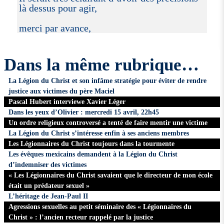
là dessus pour agir,
merci par avance,
Dans la même rubrique…
La Légion du Christ et son infâme stratégie pour éviter de rendre
justice aux victimes du père Maciel
Pascal Hubert interviewe Xavier Léger
Dans les yeux d’Olivier : mercredi 15 avril, 22h45
Un ordre religieux controversé a tenté de faire mentir une victime
La Légion du Christ s’intéresse enfin à ses anciens membres
Les Légionnaires du Christ toujours dans la tourmente
Les évêques mexicains demandent à la Légion du Christ
d’indemniser des victimes
« Les Légionnaires du Christ savaient que le directeur de mon école
était un prédateur sexuel »
L’héritage de Jean-Paul II
Agressions sexuelles au petit séminaire des « Légionnaires du
Christ » : l’ancien recteur rappelé par la justice