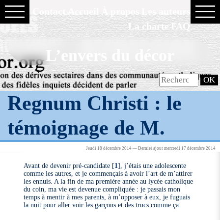
Contact
Accueil
À propos
Les auteurs
La charte
FAQ
L’envers du décor
Regnum Christi : le
témoignage de M.
Jeudi 18 décembre 2014 — Dernier ajout mercredi 17 décembre 2014
Avant de devenir pré-candidate
[
1
]
, j’étais une adolescente
comme les autres, et je commençais à avoir l’art de m’attirer
les ennuis. A la fin de ma première année au lycée catholique
du coin, ma vie est devenue compliquée : je passais mon
temps à mentir à mes parents, à m’opposer à eux, je fuguais
la nuit pour aller voir les garçons et des trucs comme ça.