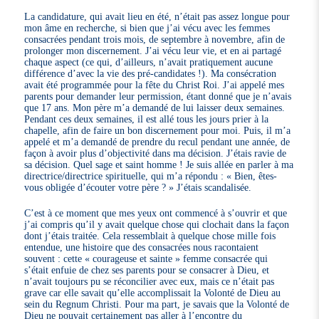
La candidature, qui avait lieu en été, n’était pas assez longue pour
mon âme en recherche, si bien que j’ai vécu avec les femmes
consacrées pendant trois mois, de septembre à novembre, afin de
prolonger mon discernement. J’ai vécu leur vie, et en ai partagé
chaque aspect (ce qui, d’ailleurs, n’avait pratiquement aucune
différence d’avec la vie des pré-candidates !). Ma consécration
avait été programmée pour la fête du Christ Roi. J’ai appelé mes
parents pour demander leur permission, étant donné que je n’avais
que 17 ans. Mon père m’a demandé de lui laisser deux semaines.
Pendant ces deux semaines, il est allé tous les jours prier à la
chapelle, afin de faire un bon discernement pour moi. Puis, il m’a
appelé et m’a demandé de prendre du recul pendant une année, de
façon à avoir plus d’objectivité dans ma décision. J’étais ravie de
sa décision. Quel sage et saint homme ! Je suis allée en parler à ma
directrice/directrice spirituelle, qui m’a répondu : « Bien, êtes-
vous obligée d’écouter votre père ? » J’étais scandalisée.
C’est à ce moment que mes yeux ont commencé à s’ouvrir et que
j’ai compris qu’il y avait quelque chose qui clochait dans la façon
dont j’étais traitée. Cela ressemblait à quelque chose mille fois
entendue, une histoire que des consacrées nous racontaient
souvent : cette « courageuse et sainte » femme consacrée qui
s’était enfuie de chez ses parents pour se consacrer à Dieu, et
n’avait toujours pu se réconcilier avec eux, mais ce n’était pas
grave car elle savait qu’elle accomplissait la Volonté de Dieu au
sein du Regnum Christi. Pour ma part, je savais que la Volonté de
Dieu ne pouvait certainement pas aller à l’encontre du