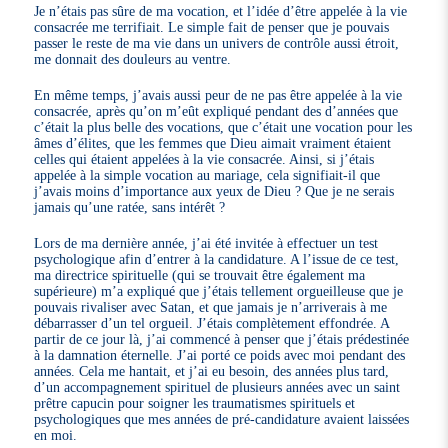
Je n’étais pas sûre de ma vocation, et l’idée d’être appelée à la vie
consacrée me terrifiait. Le simple fait de penser que je pouvais
passer le reste de ma vie dans un univers de contrôle aussi étroit,
me donnait des douleurs au ventre.
En même temps, j’avais aussi peur de ne pas être appelée à la vie
consacrée, après qu’on m’eût expliqué pendant des d’années que
c’était la plus belle des vocations, que c’était une vocation pour les
âmes d’élites, que les femmes que Dieu aimait vraiment étaient
celles qui étaient appelées à la vie consacrée. Ainsi, si j’étais
appelée à la simple vocation au mariage, cela signifiait-il que
j’avais moins d’importance aux yeux de Dieu ? Que je ne serais
jamais qu’une ratée, sans intérêt ?
Lors de ma dernière année, j’ai été invitée à effectuer un test
psychologique afin d’entrer à la candidature. A l’issue de ce test,
ma directrice spirituelle (qui se trouvait être également ma
supérieure) m’a expliqué que j’étais tellement orgueilleuse que je
pouvais rivaliser avec Satan, et que jamais je n’arriverais à me
débarrasser d’un tel orgueil. J’étais complètement effondrée. A
partir de ce jour là, j’ai commencé à penser que j’étais prédestinée
à la damnation éternelle. J’ai porté ce poids avec moi pendant des
années. Cela me hantait, et j’ai eu besoin, des années plus tard,
d’un accompagnement spirituel de plusieurs années avec un saint
prêtre capucin pour soigner les traumatismes spirituels et
psychologiques que mes années de pré-candidature avaient laissées
en moi.