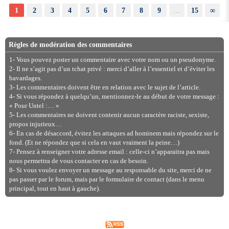
1
2
3
4
5
6
7
8
9
…
15
∞
Règles de modération des commentaires
1- Vous pouvez poster un commentaire avec votre nom ou un pseudonyme.
2- Il ne s’agit pas d’un tchat privé : merci d’aller à l’essentiel et d’éviter les
bavardages.
3- Les commentaires doivent être en relation avec le sujet de l’article.
4- Si vous répondez à quelqu’un, mentionnez-le au début de votre message :
« Pour Untel :… »
5- Les commentaires ne doivent contenir aucun caractère raciste, sexiste,
propos injurieux…
6- En cas de désaccord, évitez les attaques ad hominem mais répondez sur le
fond. (Et ne répondez que si cela en vaut vraiment la peine…)
7- Pensez à renseigner votre adresse email : celle-ci n’apparaitra pas mais
nous permettra de vous contacter en cas de besoin.
8- Si vous voulez envoyer un message au responsable du site, merci de ne
pas passer par le forum, mais par le formulaire de contact (dans le menu
principal, tout en haut à gauche).