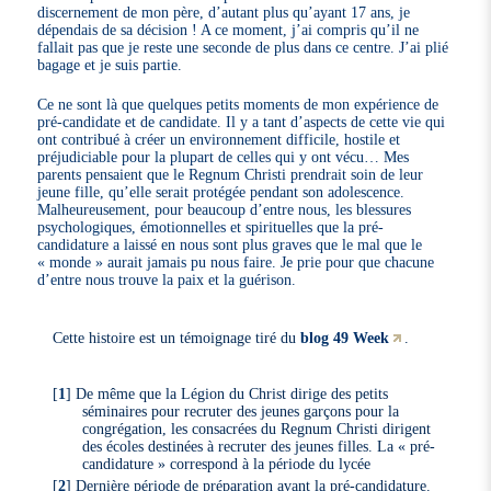
discernement de mon père, d’autant plus qu’ayant 17 ans, je
dépendais de sa décision ! A ce moment, j’ai compris qu’il ne
fallait pas que je reste une seconde de plus dans ce centre. J’ai plié
bagage et je suis partie.
Ce ne sont là que quelques petits moments de mon expérience de
pré-candidate et de candidate. Il y a tant d’aspects de cette vie qui
ont contribué à créer un environnement difficile, hostile et
préjudiciable pour la plupart de celles qui y ont vécu… Mes
parents pensaient que le Regnum Christi prendrait soin de leur
jeune fille, qu’elle serait protégée pendant son adolescence.
Malheureusement, pour beaucoup d’entre nous, les blessures
psychologiques, émotionnelles et spirituelles que la pré-
candidature a laissé en nous sont plus graves que le mal que le
« monde » aurait jamais pu nous faire. Je prie pour que chacune
d’entre nous trouve la paix et la guérison.
Cette histoire est un témoignage tiré du
blog 49 Week
.
[
1
]
De même que la Légion du Christ dirige des petits
séminaires pour recruter des jeunes garçons pour la
congrégation, les consacrées du Regnum Christi dirigent
des écoles destinées à recruter des jeunes filles. La « pré-
candidature » correspond à la période du lycée
[
2
]
Dernière période de préparation avant la pré-candidature.