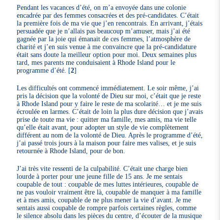
Pendant les vacances d’été, on m’a envoyée dans une colonie
encadrée par des femmes consacrées et des pré-candidates. C’était
la première fois de ma vie que j’en rencontrais. En arrivant, j’étais
persuadée que je n’allais pas beaucoup m’amuser, mais j’ai été
gagnée par la joie qui émanait de ces femmes, l’atmosphère de
charité et j’en suis venue à me convaincre que la pré-candidature
était sans doute la meilleur option pour moi. Deux semaines plus
tard, mes parents me conduisaient à Rhode Island pour le
programme d’été.
[
2
]
Les difficultés ont commencé immédiatement. Le soir même, j’ai
pris la décision que la volonté de Dieu sur moi, c’était que je reste
à Rhode Island pour y faire le reste de ma scolarité… et je me suis
écroulée en larmes. C’était de loin la plus dure décision que j’avais
prise de toute ma vie : quitter ma famille, mes amis, ma vie telle
qu’elle était avant, pour adopter un style de vie complètement
différent au nom de la volonté de Dieu. Après le programme d’été,
j’ai passé trois jours à la maison pour faire mes valises, et je suis
retournée à Rhode Island, pour de bon.
J’ai très vite ressenti de la culpabilité. C’était une charge bien
lourde à porter pour une jeune fille de 15 ans. Je me sentais
coupable de tout : coupable de mes luttes intérieures, coupable de
ne pas vouloir vraiment être là, coupable de manquer à ma famille
et à mes amis, coupable de ne plus mener la vie d’avant. Je me
sentais aussi coupable de rompre parfois certaines règles, comme
le silence absolu dans les pièces du centre, d’écouter de la musique