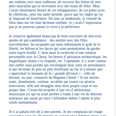
aux toilettes avec mon walkman, de recevoir des lettres de mes
amis masculins qui m’écrivaient avec des noms de filles. Mais
j’avais absolument besoin de ces échappatoires, de ces petits actes
de rébellions, pour ma santé mentale, parce que les règles qu’on
m’imposait m’étouffaient. Du jour au lendemain, la volonté de
Dieu dans ma vie était devenue extrême, et j’avais l’impression
que je ne pourrais jamais la vivre à la perfection.
Je conserve également beaucoup de bons souvenirs de mes trois
années de pré-candidature : des amitiés avec des filles
merveilleuses, les escapades qui nous redonnaient le goût de la
liberté, les bêtises et les farces qui nous permettaient de garder
notre esprit éveillé. C’était aussi la recherche d’une relation
personnelle avec le Christ, les heures d’adoration eucharistique, les
magnifiques chants à la chapelle, etc. Cependant, il y avait comme
une ombre sous-jacente qui enveloppait mon cœur en permanence,
et qui devenait de plus en plus étouffante au fur et à mesure que
s’approchait le moment de la « grande décision » : celle de
devenir, ou non, consacrée du Regnum Christi ? Je me sentais
seule, abandonnée, confuse, accablée par toutes ces sévères
restrictions, telle une étrangère dans mon propre corps et ma
propre âme. J’avais été projetée d’une vie d’adolescente
insouciante (et qui en avait profité à fond) à une vie de détresse
intérieure qui aurait pu faire s’effondrer même l’adulte le plus
solide mentalement.
Je n’ai jamais rien dit à mes parents. Je me composais un visage
courageux pour les 30 minutes de conversation hebdomadaire avec