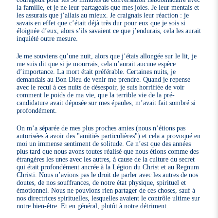
la famille, et je ne leur partageais que mes joies. Je leur mentais et
les assurais que j’allais au mieux. Je craignais leur réaction : je
savais en effet que c’était déjà très dur pour eux que je sois si
éloignée d’eux, alors s’ils savaient ce que j’endurais, cela les aurait
inquiété outre mesure.
Je me souviens qu’une nuit, alors que j’étais allongée sur le lit, je
me suis dit que si je mourrais, cela n’aurait aucune espèce
d’importance. La mort était préférable. Certaines nuits, je
demandais au Bon Dieu de venir me prendre. Quand je repense
avec le recul à ces nuits de désespoir, je suis horrifiée de voir
comment le poids de ma vie, que la terrible vie de la pré-
candidature avait déposée sur mes épaules, m’avait fait sombré si
profondément.
On m’a séparée de mes plus proches amies (nous n’étions pas
autorisées à avoir des "amitiés particulières") et cela a provoqué en
moi un immense sentiment de solitude. Ce n’est que des années
plus tard que nous avons toutes réalisé que nous étions comme des
étrangères les unes avec les autres, à cause de la culture du secret
qui était profondément ancrée à la Légion du Christ et au Regnum
Christi. Nous n’avions pas le droit de parler avec les autres de nos
doutes, de nos souffrances, de notre état physique, spirituel et
émotionnel. Nous ne pouvions rien partager de ces choses, sauf à
nos directrices spirituelles, lesquelles avaient le contrôle ultime sur
notre bien-être. Et en général, plutôt à notre détriment.