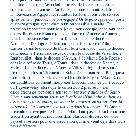
mentionne pas que l’association privée de fidèles en question
comporte trois branches d’activités, comme le montre clairement
le nouveau site Agapè : les retraites, les formations et le service
après vente… pardon… le post-agapè ? Or le post-agapè comporte
quatorze groupes ayant chacun un responsable à sa tête. Et,
précision importante pour le sujet qui nous occupe, onze sont dans
divers diocèses de France (dans le diocèse d’Annecy, à Annecy ;
dans le diocèse de Bordeaux, à Tabanac ; dans le diocèse de
Nanterre, à Boulogne-Billancourt ; dans le diocèse d’Albi, à
Castres ; dans le diocèse de Marseille, à Gemenos ; dans le diocèse
de Lisieux, à Herminal-les-vaux ; dans le diocèse de Versailles, à
Rambouillet ; dans le diocèse d’Autun, à St Martin Belle Roche ;
dans le diocèse de Tours, à Tours ; dans le diocèse de Nantes, à
Vallet ; dans le diocèse de Nîmes, à Villevieille) et deux sont à
l’étranger : plus précisément en Suisse à Obernau et en Belgique à
Court-St Etienne. A cela s’ajoute bien sûr le Puy-en-Velay. Dans
ces conditions comment interpréter la reconnaissance par l’évêque
du Puy-en­-Velay, alors que le canon 305,2 précise :
« Les
associations de tout genre sont soumises à la vigilance du Saint-
Siège : sont seulement soumises à celle de l’Ordinaire du lieu les
associations diocésaines, ainsi que les autres associations dans la
mesure où elles exercent leur activité dans le diocèse »
? L’accord
prétendu des évêques de France n’était donc pas suffisant pour une
association ayant des membres dans plusieurs diocèses de notre
pays et a fortiori pour une association qui intervient déjà dans trois
pays différents.