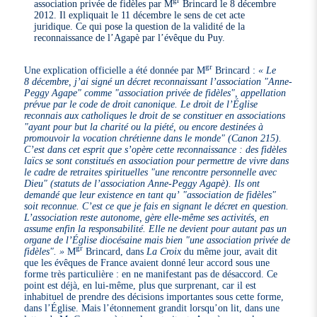
gr
association privée de fidèles par M
Brincard le 8 décembre
2012. Il expliquait le 11 décembre le sens de cet acte
juridique. Ce qui pose la question de la validité de la
reconnaissance de l’Agapè par l’évêque du Puy.
gr
Une explication officielle a été donnée par M
Brincard :
« Le
8 décembre, j’ai signé un décret reconnaissant l’association "Anne-
Peggy Agape" comme "association privée de fidèles", appellation
prévue par le code de droit canonique. Le droit de l’Église
reconnais aux catholiques le droit de se constituer en associations
"ayant pour but la charité ou la piété, ou encore destinées à
promouvoir la vocation chrétienne dans le monde" (Canon 215).
C’est dans cet esprit que s’opère cette reconnaissance : des fidèles
laïcs se sont constitués en association pour permettre de vivre dans
le cadre de retraites spirituelles "une rencontre personnelle avec
Dieu" (statuts de l’association Anne-Peggy Agapè). Ils ont
demandé que leur existence en tant qu’ "association de fidèles"
soit reconnue. C’est ce que je fais en signant le décret en question.
L’association reste autonome, gère elle-même ses activités, en
assume enfin la responsabilité. Elle ne devient pour autant pas un
organe de l’Église diocésaine mais bien "une association privée de
gr
fidèles". »
M
Brincard, dans
La Croix
du même jour, avait dit
que les évêques de France avaient donné leur accord sous une
forme très particulière : en ne manifestant pas de désaccord. Ce
point est déjà, en lui-même, plus que surprenant, car il est
inhabituel de prendre des décisions importantes sous cette forme,
dans l’Église. Mais l’étonnement grandit lorsqu’on lit, dans une