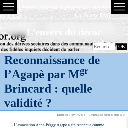
Contact
Accueil
À propos
Les auteurs
La charte
FAQ
L’envers du décor
Reconnaissance de
gr
l’Agapè par M
Brincard : quelle
validité ?
Dimanche 5 janvier 2014 — Dernier ajout mardi 25 mars 2014
L’association Anne-Péggy Agapè a été reconnue comme