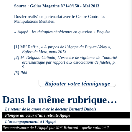
Source : Golias Magazine N°149/150 - Mai 2013
Dossier réalisé en partenariat avec le Centre Contre les
Manipulations Mentales.
« Agapè : les thérapies chrétiennes en question » Enquête.
gr
[
1
]
M
Raffin,
« A propos de l’Agape du Puy-en-Velay »,
Eglise de Metz, mars 2013.
[
2
]
M. Delgado Galindo, L’exercice de vigilance de l’autorité
ecclésiastique par rapport aux associations de fidèles, p.
9.
[
3
]
Ibid.
Rajouter votre témoignage
Dans la même rubrique…
Le retour de la gnose avec le docteur Bernard Dubois
Plongée au cœur d’une retraite Agapè
L’accompagnement à l’Agapè
gr
Reconnaissance de l’Agapè par M
Brincard : quelle validité ?