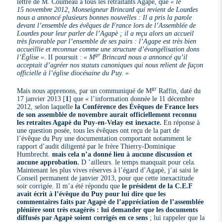
lettre de M. Coumeau à tous les retraitants Agapè, que
« le
15 novembre 2012, Monseigneur Brincard qui revient de Lourdes
nous a annoncé plusieurs bonnes nouvelles : Il a pris la parole
devant l’ensemble des évêques de France lors de l’Assemblée de
Lourdes pour leur parler de l’Agapè ; il a reçu alors un accueil
très favorable par l’ensemble de ses pairs : l’Agape est très bien
accueillie et reconnue comme une structure d’évangélisation dons
gr
l’Église »
. II poursuit :
« M
Brincard nous a annoncé qu’il
acceptait d’agréer nos statuts canoniques qui nous relient de façon
officielle à l’église diocésaine du Puy. »
gr
Mais nous apprenons, par un communiqué de M
Raffin, daté du
17 janvier 2013
[
1
]
que « l’information donnée le 11 décembre
2012, selon laquelle
la Conférence des Évêques de France lors
de son assemblée de novembre aurait officiellement reconnu
les retraites Agapè du Puy-en-Velay est inexacte.
En réponse à
une question posée, tous les évêques ont reçu de la part de
l’évêque du Puy une documentation comportant notamment le
rapport d’audit diligenté par le frère Thierry-Dominique
Humbrecht.
mais cela n’a donné lieu à aucune discussion et
aucune approbation.
D ’ailleurs. le temps manquait pour cela.
Maintenant les plus vives réserves à l’égard d’Agapè, j’ai saisi le
Conseil permanent de janvier 2013, pour que cette inexactitude
soir corrigée. Il m’a été répondu que
le président de la C.E.F
avait écrit à l’évêque du Puy pour lui dire que les
commentaires faits par Agapè de l’appréciation de l’assemblée
plénière sont très exagérés : lui demander que les documents
diffusés par Agapè soient corrigés en ce sens
; lui rappeler que la