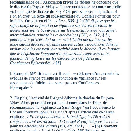
reconnaissance de l’Association privée de fidèles ne concerne que
le diocèse du Puy-en-Velay ». La reconnaissance ne concerne-t-elle
vraiment que le diocèse du Puy ? On peut se poser la question, si
l’on en croit un texte du sous-secrétaire du Conseil Pontifical pour
les laïcs. On y lit en effet :
« Le c. 305. § 2 CIC dispose que les
sujets actifs de la fonction de vigilance sur les associations de
fidèles sont soit le Saint-Siège sur les associations de tout genre :
internationales, nationales et diocésaines (CIC, c. 312, § 1),
publiques et privées, de fait, ou soit l’Ordinaire du lieu sur les
associations diocésaines, ainsi que les autres associations dans la
mesure où elles exercent leur activité dans le diocèse. Il est à noter
que le Législateur Suprême n’a pas attribué expressément la
fonction de vigilance sur les associations de fidèles aux
Conférences Épiscopales. »
[
2
]
gr
l. Pourquoi M
Brincard a-t-il voulu se réclamer d’un accord des
évêques de France puisque la fonction de vigilance sur les
associations de fidèles ne revient pas aux Conférences
Episcopales ?
2. De plus, l’activité de l’Agapè déborde le diocèse du Puy-en-
Velay. Alors pourquoi ne pas mentionner, dans le décret de
reconnaissance, la vigilance du Saint-Siège ? en l’occurrence le
Conseil Pontifical pour les Laïcs d’après l’article cité ci-dessus
explique :
« En ce qui concerne le Saint-Siège, les Dicastères
compétents sont les suivants : le Conseil Pontifical pour les Laïcs,
pour les associations laïques (PB, art. 134) […]. »
[
3
]
Comment
gr
expliquer que dans l’article de
La Croix
, M
Brincard ne