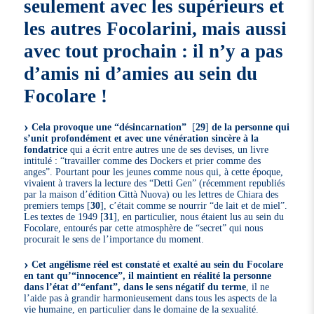
seulement avec les supérieurs et
les autres Focolarini, mais aussi
avec tout prochain : il n’y a pas
d’amis ni d’amies au sein du
Focolare !
Cela provoque une “désincarnation”
[
29
]
de la personne qui
s’unit profondément et avec une vénération sincère à la
fondatrice
qui a écrit entre autres une de ses devises, un livre
intitulé : “travailler comme des Dockers et prier comme des
anges”. Pourtant pour les jeunes comme nous qui, à cette époque,
vivaient à travers la lecture des “Detti Gen” (récemment republiés
par la maison d’édition Città Nuova) ou les lettres de Chiara des
premiers temps
[
30
]
, c’était comme se nourrir “de lait et de miel”.
Les textes de 1949
[
31
]
, en particulier, nous étaient lus au sein du
Focolare, entourés par cette atmosphère de “secret” qui nous
procurait le sens de l’importance du moment.
Cet angélisme réel est constaté et exalté au sein du Focolare
en tant qu’“innocence”, il maintient en réalité la personne
dans l’état d’“enfant”, dans le sens négatif du terme
, il ne
l’aide pas à grandir harmonieusement dans tous les aspects de la
vie humaine, en particulier dans le domaine de la sexualité.