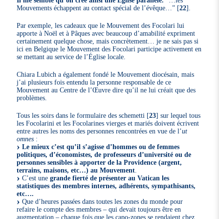
Mouvements échappent au contact spécial de l’évêque…”
[
22
]
.
Par exemple, les cadeaux que le Mouvement des Focolari lui
apporte à Noël et à Pâques avec beaucoup d’amabilité expriment
certainement quelque chose, mais concrètement… je ne sais pas si
ici en Belgique le Mouvement des Focolari participe activement en
se mettant au service de l’Église locale.
Chiara Lubich a également fondé le Mouvement diocésain, mais
j’ai plusieurs fois entendu la personne responsable de ce
Mouvement au Centre de l’Œuvre dire qu’il ne lui créait que des
problèmes.
Tous les soirs dans le formulaire des schemetti
[
23
]
sur lequel tous
les Focolarini et les Focolarines vierges et mariés doivent écrivent
entre autres les noms des personnes rencontrées en vue de l’
ut
omnes
:
Le mieux c’est qu’il s’agisse d’hommes ou de femmes
politiques, d’économistes, de professeurs d’université ou de
personnes sensibles à apporter de la Providence (argent,
terrains, maisons, etc…) au Mouvement
.
C’est une
grande fierté de présenter au Vatican les
statistiques des membres internes, adhérents, sympathisants,
etc….
Que d’heures passées dans toutes les zones du monde pour
refaire le compte des membres – qui devait toujours être en
augmentation – chaque fois que les capo-zones se rendaient chez