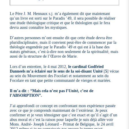
Le Père J. M. Hennaux s.j. m’a également dit que maintenant
qu’un livre est sorti sur le Paradis ’49, il sera possible de réaliser
une étude théologique critique et que le théologien qui le fera
devra aussi connaître les mystiques.
D’autres personnes m’ont ensuite dit que cette étude devra être
pluridisciplinaire, mais il convient peut-être de commencer par la
théologie engendrée par le Paradis ’49 et qui est à la base des
statuts généraux, c’est-à-dire non seulement de la spiritualité, mais
aussi de la structure de l’Œuvre de Marie.
Lors d’un entretien, le 4 mai 2012,
le cardinal Godfried
Danneels m’a éclairé sur le sens de la soi-disant Unité
[
5
]
vécue
au sein du Mouvement des Focolari et notamment au sein du
Focolare en tant que petite communauté de vierges et mariées.
Il m’a dit : “Mais cela n’est pas l’Unité, c’est de
l’ABSORPTION”.
J’ai approfondi ce concept en confrontant mon expérience passée
avec ce que je comprends maintenant de l’extérieur. Je peux
confirmer et je veux témoigner que c’est exact et qu’il s’agit d’un
abus moral et c’est la raison pour laquelle je suis déjà allée voir
Mons. André- Joseph Léonard – Primat de Belgique, le 24 avril
2012 même si je ne connaissais pas encore le terme exact