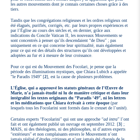
les autres mouvements dont je connais certaines choses grâce à des
tiers.
Tandis que les congrégations religieuses et les ordres religieux ont
été élagués, purifiés, corrigés, etc. par leurs propres expériences et
par l’Église au cours des siècles et, en dernier, grâce aux
indications du Concile Vatican II, les nouveaux Mouvements se
sont concentrés à penser qu’ils descendaient “de Dieu” ; pas
uniquement en ce qui concerne leur spiritualité, mais également
pour ce qui est des détails des structures qu’ils ont développées et
adoptées au fur et à mesure de leur croissance.
Pour ce qui est du Mouvement des Focolari, je pense que la
période des illuminations mystiques, que Chiara Lubich a appelée
“le Paradis 1949”
[
2
]
, est la cause de plusieurs problèmes.
L’Église, qui a approuvé les statuts généraux de l’Œuvre de
Marie, n’a jamais étudié ni lu de manière critique et dans leur
intégralité les textes originaux du “Paradis ‘49”, ni les lettres
et les méditations que Chiara écrivait à cette époque
(par
lesquels tous les Focolarini sont formés dans le creuset de l’unité).
Certains experts “Focolarini” qui ont une approche “
ad intra
” l’ont
fait et ont également publié un ouvrage en septembre 2012.
[
3
]
;
MAIS, ni des théologiens, ni des philosophes, ni d’autres experts
“extérieurs” et non complaisants envers le Mouvement n’ont
jamais réalisé d’études critiques et n’ont jamais été chargés de le