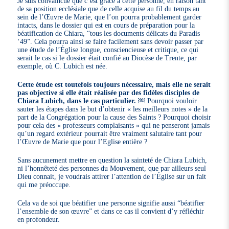
Je suis convaincue que c’est grâce à cette personne, en raison tant
de sa position ecclésiale que de celle acquise au fil du temps au
sein de l’Œuvre de Marie, que l’on pourra probablement garder
intacts, dans le dossier qui est en cours de préparation pour la
béatification de Chiara, “tous les documents délicats du Paradis
‘49”. Cela pourra ainsi se faire facilement sans devoir passer par
une étude de l’Église longue, consciencieuse et critique, ce qui
serait le cas si le dossier était confié au Diocèse de Trente, par
exemple, où C. Lubich est née.
Cette étude est toutefois toujours nécessaire, mais elle ne serait
pas objective si elle était réalisée par des fidèles disciples de
Chiara Lubich, dans le cas particulier.
￼ Pourquoi vouloir
sauter les étapes dans le but d’obtenir « les meilleurs notes » de la
part de la Congrégation pour la cause des Saints ? Pourquoi choisir
pour cela des « professeurs complaisants » qui ne penseront jamais
qu’un regard extérieur pourrait être vraiment salutaire tant pour
l’Œuvre de Marie que pour l’Eglise entière ?
Sans aucunement mettre en question la sainteté de Chiara Lubich,
ni l’honnêteté des personnes du Mouvement, que par ailleurs seul
Dieu connait, je voudrais attirer l’attention de l’Église sur un fait
qui me préoccupe.
Cela va de soi que béatifier une personne signifie aussi “béatifier
l’ensemble de son œuvre” et dans ce cas il convient d’y réfléchir
en profondeur.