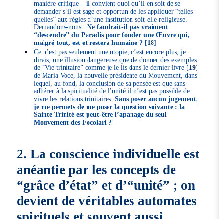
manière critique – il convient quoi qu’il en soit de se
demander s’il est sage et opportun de les appliquer “telles
quelles” aux règles d’une institution soit-elle religieuse.
Demandons-nous :
Ne faudrait-il pas vraiment
“descendre” du Paradis pour fonder une Œuvre qui,
malgré tout, est et restera humaine ?
[
18
]
Ce n’est pas seulement une utopie, c’est encore plus, je
dirais, une illusion dangereuse que de donner des exemples
de “Vie trinitaire” comme je le lis dans le dernier livre
[
19
]
de Maria Voce, la nouvelle présidente du Mouvement, dans
lequel, au fond, la conclusion de sa pensée est que sans
adhérer à la spiritualité de l’unité il n’est pas possible de
vivre les relations trinitaires.
Sans poser aucun jugement,
je me permets de me poser la question suivante : la
Sainte Trinité est peut-être l’apanage du seul
Mouvement des Focolari ?
2. La conscience individuelle est
anéantie par les concepts de
“grâce d’état” et d’“unité” ; on
devient de véritables automates
spirituels et souvent aussi