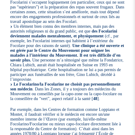
Focolarini s’occupent logiquement (en particulier, ceux qui ne sont
pas “supérieurs”) et la préparation des repas souvent frugaux. Dans
certaines zones, cette situation s’est améliorée, mais tout dépend
encore des engagements professionnels et surtout de ceux liés au
travail apostolique au sein des Focolari.
Un élément bien connu des membres internes, mais pas des
autorités religieuses ni du grand public, est que
des Focolarini
deviennent malades mentalement, et physiquement
(cf., par
exemple, les Focolarini internes qui habitent à l’extérieur du
Focolare pour des raisons de santé).
Une clinique a été ouverte et
est gérée par le Centre du Mouvement pour soigner les
malades à l’intérieur du Mouvement. Il est très difficile d’en
savoir plus.
Une personne m’a témoigné que même la Fondatrice,
Chiara Lubich, aurait était hospitalisée en Suisse en 1993 en
hôpital psychiatrique. Cette hospitalisation ne lui a pas permis de
participer aux funérailles de son frère, Gino Lubich, décédé à
l’improviste.
Le Focolarino/la Focolarine ne choisit pas personnellement
son médecin
. Dans les Zones, il y a toujours des médecins du
Mouvement ou conseillés par la capo-zone ou la capo-focolare ou
la conseillère du “vert”, aspect relatif à la santé
[
48
]
.
Par exemple, dans les Centres de formation comme Loppiano et
Montet, il faudrait vérifier si le médecin est encore un/une
membre interne de l’Œuvre (par exemple, lui/elle-même
Focolarino/Focolarine ou mieux capo-focolare directement liée à
la responsable du Centre de formation). C’était ainsi dans les
années 1978/80 à Loppiano lorsque j’ai fréquenté l’École de