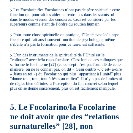
Les Focolarini/les Focolarines n’ont pas de père spirituel : cette
fonction qui pourrait les aider ne rentre pas dans les statuts, ni
dans le modus vivendi des consacrés. Ceci est considéré par les
supérieurs comme étant de l’ordre du soutien humain.
Pour toute chose spirituelle ou pratique, l’Unité avec le/la capo-
focolare qui fait aussi souvent fonction de psychologue, même
s’il/elle n’a pas la formation pour ce faire, est suffisante.
L’un des instruments de la spiritualité de l’Unité est le
“colloque” avec le/la capo-focolare. C’est lors de ces colloques que
se forme le for interne
[
27
]
(ce concept n’est pas formulé de cette
manière, on ne le connait pas, on dit « Gesù dentro », c’est- à-dire
« Jésus en toi ») du Focolarino qui plus “appartient à l’unité” plus
“donne tout, tout, tout à Jésus au milieu”. Il n’y a pas de limites ni
de règles bien définies, à l’exception du fait concret selon lequel
plus on se donne sincèrement, plus on est facilement manipulé.
5. Le Focolarino/la Focolarine
ne doit avoir que des “relations
surnaturelles”
[
28
]
, non