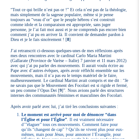
“Tout ce qui brille n’est pas or !” Et cela n’est pas de la théologie,
mais simplement de la sagesse populaire, même si je pense
toujours au “veau d’or” que le peuple hébreu s’est construit
comme idole et la comparaison est appropriée, sans juger
personne, je l’ai fait moi aussi et je ne comprends pas encore bien
comment j’ai pu en arriver là. Il convient de demander pardon à
Dieu et je le fais sincèrement !
[
8
]
J’ai retranscrit ci-dessous quelques-unes de mes réflexions après
mes deux rencontres avec le cardinal Carlo Maria Martini
(Gallarate (Province de Varèse – Italie) 7 janvier et 11 mars 2012)
avec qui j’ai pu parler des mouvements. Il aurait voulu écrire au
Pape avec d’autres évêques, après avoir réfléchi ensemble sur les
mouvements, mais il n’a pas eu le temps matériel de le faire,
malheureusement. Le cardinal Martini avait compris et me dit : “Je
ne savais pas que le Mouvement des Focolari est si rigide et fermé,
un peu comme l’Opus Dei
[
9
]
”. Nous avions parlé des structures
internes des communautés féminines et masculines des Focolari.
Après avoir parlé avec lui, j’ai tiré les conclusions suivantes :
Le moment est arrivé pour moi de dénoncer “dans
l’Église et pour l’Église”
. Il est vraiment nécessaire
d’”élaguer” tous ces mouvements. Comment faire pour
qu’ils “changent de cap” ? Qu’ils ne vivent plus pour eux-
mêmes, mais pour Jésus, pour annoncer l’Évangile, pour