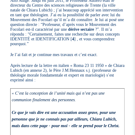
Alto Adige. Jusqu’en juin 2011, le Professeur Autiero était le
directeur du Centre des sciences religieuses de Trente (la ville
natale de Chiara Lubich) ; j’ai beaucoup apprécié son intervention
en tant que théologien. J’ai eu la possibilité de parler avec lui du
Mouvement des Focolari qu’il m’a dit connaître. Je lui ai posé une
question directe : “Professeur, d’après vous le Mouvement des
Focolari est-il caractérisé par une
dérive sectaire
?”. Il m’a
répondu : “Certainement, faites une recherche sur deux concepts
IDENTITÉ et IDENTIFICATION
[
4
]
, et vous comprendrez
pourquoi.”
Je l’ai fait et je continue mes travaux et c’est exact.
Après lecture de la lettre en italien « Roma 23 11 1950 » de Chiara
Lubich (en annexe 2), le Père J.M.Hennaux s.j. (professeur de
théologie morale fondamentale et expert en mariologie) s’est
exprimé ainsi :
« C’est la conception de l’unité mais qui n’est pas une
communion finalement des personnes.
Ce que je vais dire est une accusation assez grave, pour une
personne que je ne connais pas par ailleurs, Chiara Lubich,
mais dans cette page - pour moi - elle se prend pour le Christ.