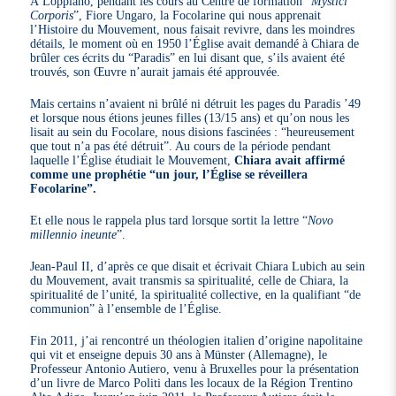
À Loppiano, pendant les cours au Centre de formation “
Mystici
Corporis
”, Fiore Ungaro, la Focolarine qui nous apprenait
l’Histoire du Mouvement, nous faisait revivre, dans les moindres
détails, le moment où en 1950 l’Église avait demandé à Chiara de
brûler ces écrits du “Paradis” en lui disant que, s’ils avaient été
trouvés, son Œuvre n’aurait jamais été approuvée.
Mais certains n’avaient ni brûlé ni détruit les pages du Paradis ’49
et lorsque nous étions jeunes filles (13/15 ans) et qu’on nous les
lisait au sein du Focolare, nous disions fascinées : “heureusement
que tout n’a pas été détruit”. Au cours de la période pendant
laquelle l’Église étudiait le Mouvement,
Chiara avait affirmé
comme une prophétie “un jour, l’Église se réveillera
Focolarine”.
Et elle nous le rappela plus tard lorsque sortit la lettre “
Novo
millennio ineunte
”.
Jean-Paul II, d’après ce que disait et écrivait Chiara Lubich au sein
du Mouvement, avait transmis sa spiritualité, celle de Chiara, la
spiritualité de l’unité, la spiritualité collective, en la qualifiant “de
communion” à l’ensemble de l’Église.
Fin 2011, j’ai rencontré un théologien italien d’origine napolitaine
qui vit et enseigne depuis 30 ans à Münster (Allemagne), le
Professeur Antonio Autiero, venu à Bruxelles pour la présentation
d’un livre de Marco Politi dans les locaux de la Région Trentino