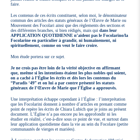
faire.
Les contenus de ces écrits constituent, selon moi, le dénominateur
commun des articles des statuts généraux de l’Œuvre de Marie ou
Mouvement des Focolari ainsi que des règlements des sections et
des différentes branches, si bien rédigés, mais qui
dans leur
APPLICATION QUOTIDIENNE n’aident pas le Focolarino/la
Focolarine en particulier à grandir, ni humainement, ni
spirituellement, comme on veut le faire croire.
Mon étude portera sur ce sujet.
Je ne crois pas être loin de la vérité objective en affirmant
que, meême si les intentions étaient les plus nobles qui soient,
on a caché à l’Église les écrits et dès lors les contenus du
“Paradis ‘49” et on lui a par contre présenté les statuts
généraux de l’Œuvre de Marie que l’Église a approuvés.
Une interprétation échappe cependant à l’Église : l’interprétation
que les Focolarini donnent à nombre d’articles en prenant comme
point de repère les écrits de Chiara Lubich que je joins au présent
document. L’Église n’a pas encore pu les approfondir ni les
étudier en réalité, c’est-à-dire sous ce point de vue, et surtout dans
leur application quotidienne dans la vie au sein du Focolare (petite
communautés de vierges et mariées).