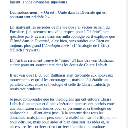
faisant le vide devant les supérieurs.
Demandons-nous : « Où est l’Unité dans la Diversité qui est
pourtant tant prêchée ? »
En analysant les périodes de ma vie que j’ai vécues au sein du
Focolare, j’ai rarement trouvé le respect pour l’”altérité” bien
spécifiée par Przywara dans son anthropologie où il explique que
l’Unité dans la Diversité, c’est bien, sans oublier que Dieu est
toujours plus grand [“
Analogia Entis
” (L’Analogie de l’Être)
d’Erich Przywara].
Et j’ai très rarement trouvé le “Sujet” d’Hans Urs von Balthasar,
auteur pourtant souvent cité dans les écrits de Chiara Lubich.
Il est vrai que H. U. von Balthasar était favorable aux nouveaux
mouvements et qu’il les encourageait, mais de là à établir un
parallèle direct entre sa théologie et celle de Chiara Lubich, je
serais très prudente.
Je peux comprendre que les théologiens qui ont entouré Chiara
Lubich d’un amour et d’une vénération intenses ont parfois voué
une admiration sans bornes pour sa personne et sa théologie ou
philosophie… allant ainsi jusqu’à la soutenir dans tous les
domaines, mais jamais personne n’a réalisé un travail critique, non
pour détruire, mais pour aider et bien canaliser les idées et, si
nécessaire, les corriger et en corriger l’application pratique.