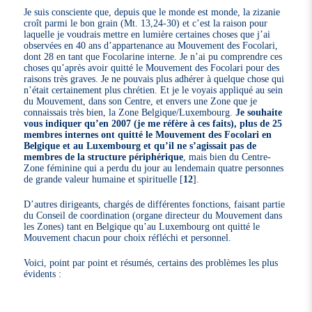
Je suis consciente que, depuis que le monde est monde, la zizanie
croît parmi le bon grain (Mt. 13,24-30) et c’est la raison pour
laquelle je voudrais mettre en lumière certaines choses que j’ai
observées en 40 ans d’appartenance au Mouvement des Focolari,
dont 28 en tant que Focolarine interne. Je n’ai pu comprendre ces
choses qu’après avoir quitté le Mouvement des Focolari pour des
raisons très graves. Je ne pouvais plus adhérer à quelque chose qui
n’était certainement plus chrétien. Et je le voyais appliqué au sein
du Mouvement, dans son Centre, et envers une Zone que je
connaissais très bien, la Zone Belgique/Luxembourg.
Je souhaite
vous indiquer qu’en 2007 (je me réfère à ces faits), plus de 25
membres internes ont quitté le Mouvement des Focolari en
Belgique et au Luxembourg et qu’il ne s’agissait pas de
membres de la structure périphérique
, mais bien du Centre-
Zone féminine qui a perdu du jour au lendemain quatre personnes
de grande valeur humaine et spirituelle
[
12
]
.
D’autres dirigeants, chargés de différentes fonctions, faisant partie
du Conseil de coordination (organe directeur du Mouvement dans
les Zones) tant en Belgique qu’au Luxembourg ont quitté le
Mouvement chacun pour choix réfléchi et personnel.
Voici, point par point et résumés, certains des problèmes les plus
évidents :