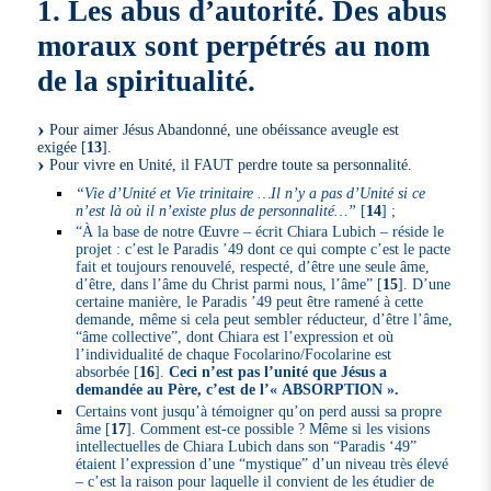
1. Les abus d’autorité. Des abus
moraux sont perpétrés au nom
de la spiritualité.
Pour aimer Jésus Abandonné, une obéissance aveugle est
exigée
[
13
]
.
Pour vivre en Unité, il FAUT perdre toute sa personnalité.
“Vie d’Unité et Vie trinitaire …Il n’y a pas d’Unité si ce
n’est là où il n’existe plus de personnalité…”
[
14
]
;
“À la base de notre Œuvre – écrit Chiara Lubich – réside le
projet : c’est le Paradis ’49 dont ce qui compte c’est le pacte
fait et toujours renouvelé, respecté, d’être une seule âme,
d’être, dans l’âme du Christ parmi nous, l’âme”
[
15
]
. D’une
certaine manière, le Paradis ’49 peut être ramené à cette
demande, même si cela peut sembler réducteur, d’être l’âme,
“âme collective”, dont Chiara est l’expression et où
l’individualité de chaque Focolarino/Focolarine est
absorbée
[
16
]
.
Ceci n’est pas l’unité que Jésus a
demandée au Père, c’est de l’« ABSORPTION ».
Certains vont jusqu’à témoigner qu’on perd aussi sa propre
âme
[
17
]
. Comment est-ce possible ? Même si les visions
intellectuelles de Chiara Lubich dans son “Paradis ‘49”
étaient l’expression d’une “mystique” d’un niveau très élevé
– c’est la raison pour laquelle il convient de les étudier de