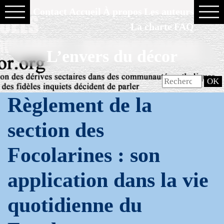
Contact
Accueil
À propos
Les auteurs
La charte
FAQ
L’envers du décor
Règlement de la
section des
Focolarines : son
application dans la vie
quotidienne du