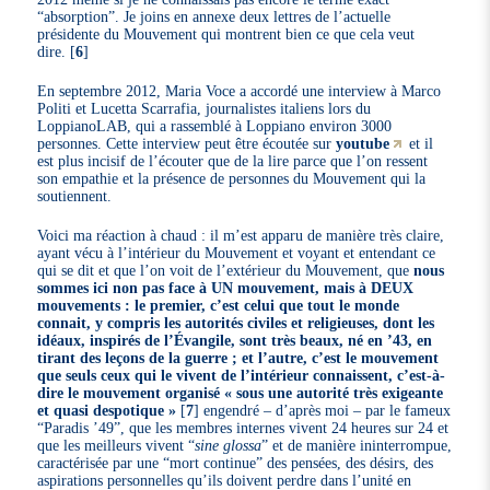
“absorption”. Je joins en annexe deux lettres de l’actuelle
présidente du Mouvement qui montrent bien ce que cela veut
dire.
[
6
]
En septembre 2012, Maria Voce a accordé une interview à Marco
Politi et Lucetta Scarrafia, journalistes italiens lors du
LoppianoLAB, qui a rassemblé à Loppiano environ 3000
personnes. Cette interview peut être écoutée sur
youtube
et il
est plus incisif de l’écouter que de la lire parce que l’on ressent
son empathie et la présence de personnes du Mouvement qui la
soutiennent.
Voici ma réaction à chaud : il m’est apparu de manière très claire,
ayant vécu à l’intérieur du Mouvement et voyant et entendant ce
qui se dit et que l’on voit de l’extérieur du Mouvement, que
nous
sommes ici non pas face à UN mouvement, mais à DEUX
mouvements : le premier, c’est celui que tout le monde
connait, y compris les autorités civiles et religieuses, dont les
idéaux, inspirés de l’Évangile, sont très beaux, né en ’43, en
tirant des leçons de la guerre ; et l’autre, c’est le mouvement
que seuls ceux qui le vivent de l’intérieur connaissent, c’est-à-
dire le mouvement organisé « sous une autorité très exigeante
et quasi despotique »
[
7
]
engendré – d’après moi – par le fameux
“Paradis ’49”, que les membres internes vivent 24 heures sur 24 et
que les meilleurs vivent “
sine glossa
” et de manière ininterrompue,
caractérisée par une “mort continue” des pensées, des désirs, des
aspirations personnelles qu’ils doivent perdre dans l’unité en