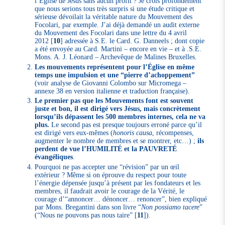
l’Église de Jésus sans aucun profit ? Je crois profondément
que nous serions tous très surpris si une étude critique et
sérieuse dévoilait la véritable nature du Mouvement des
Focolari, par exemple. J’ai déjà demandé un audit externe
du Mouvement des Focolari dans une lettre du 4 avril
2012
[
10
]
adressée à S.E. le Card. G. Danneels ; dont copie
a été envoyée au Card. Martini – encore en vie – et à .S.E.
Mons. A. J. Léonard – Archevêque de Malines Bruxelles.
Les mouvements représentent pour l’Église en même
temps une impulsion et une “pierre d’achoppement”
(voir analyse de Giovanni Colombo sur Micromega –
annexe 38 en version italienne et traduction française).
Le premier pas que les Mouvements font est souvent
juste et bon, il est dirigé vers Jésus, mais concrètement
lorsqu’ils dépassent les 500 membres internes, cela ne va
plus.
Le second pas est presque toujours erroné parce qu’il
est dirigé vers eux-mêmes (
honoris causa
, récompenses,
augmenter le nombre de membres et se montrer, etc…) ;
ils
perdent de vue l’HUMILITÉ et la PAUVRETÉ
évangéliques
.
Pourquoi ne pas accepter une “révision” par un œil
extérieur ? Même si on éprouve du respect pour toute
l’énergie dépensée jusqu’à présent par les fondateurs et les
membres, il faudrait avoir le courage de la Vérité, le
courage d’“annoncer… dénoncer… renoncer”, bien expliqué
par Mons. Bregantini dans son livre “
Non possiamo tacere
”
(“Nous ne pouvons pas nous taire”
[
11
]
).