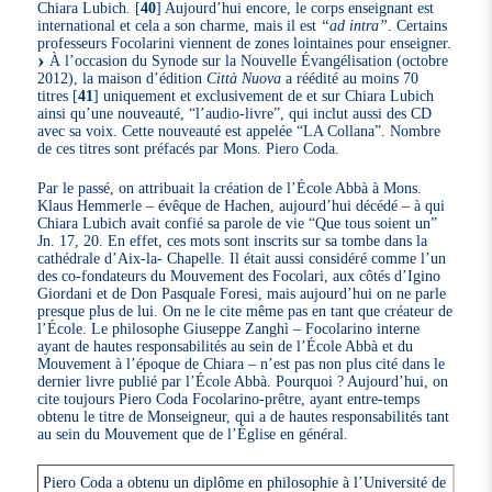
Chiara Lubich.
[
40
]
Aujourd’hui encore, le corps enseignant est
international et cela a son charme, mais il est
“ad intra”
. Certains
professeurs Focolarini viennent de zones lointaines pour enseigner.
À l’occasion du Synode sur la Nouvelle Évangélisation (octobre
2012), la maison d’édition
Città Nuova
a réédité au moins 70
titres
[
41
]
uniquement et exclusivement de et sur Chiara Lubich
ainsi qu’une nouveauté, “l’audio-livre”, qui inclut aussi des CD
avec sa voix. Cette nouveauté est appelée “LA Collana”. Nombre
de ces titres sont préfacés par Mons. Piero Coda.
Par le passé, on attribuait la création de l’École Abbà à Mons.
Klaus Hemmerle – évêque de Hachen, aujourd’hui décédé – à qui
Chiara Lubich avait confié sa parole de vie “Que tous soient un”
Jn. 17, 20. En effet, ces mots sont inscrits sur sa tombe dans la
cathédrale d’Aix-la- Chapelle. Il était aussi considéré comme l’un
des co-fondateurs du Mouvement des Focolari, aux côtés d’Igino
Giordani et de Don Pasquale Foresi, mais aujourd’hui on ne parle
presque plus de lui. On ne le cite même pas en tant que créateur de
l’École. Le philosophe Giuseppe Zanghì – Focolarino interne
ayant de hautes responsabilités au sein de l’École Abbà et du
Mouvement à l’époque de Chiara – n’est pas non plus cité dans le
dernier livre publié par l’École Abbà. Pourquoi ? Aujourd’hui, on
cite toujours Piero Coda Focolarino-prêtre, ayant entre-temps
obtenu le titre de Monseigneur, qui a de hautes responsabilités tant
au sein du Mouvement que de l’Église en général.
Piero Coda a obtenu un diplôme en philosophie à l’Université de