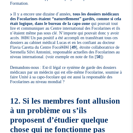
Formation.
Il y a encore une dizaine d’années,
tous les dossiers médicaux
des Focolarines étaient “naturellement” gardés, comme si cela
était logique, dans le bureau de la capo-zone
qui pouvait tout
lire et communiquer au Centre international des Focolarines et ils
n’étaient même pas sous clé. N’importe qui pouvait donc y avoir
accès. ￼￼ Un pas positif a été accompli en transférant tous ces
dossiers au cabinet médical Lucas et en les confiant au docteur
Flavia Caretta du Centre Foco￼￼
[
49
]
, étroite collaboratrice de
Serenella Silvi Antonini, responsable actuelles des Focolarines au
niveau international. (voir exemple en note de fin
[
50
]
)
Demandons-nous : Est-il légal ce système de garde des dossiers
médicaux par un médecin qui est elle-même Focolarine, soumise à
faire Unité à sa capo-focolare qui est aussi la responsable des
Focolarines au niveau mondial ?
12. Si les membres font allusion
à un problème ou s’ils
proposent d’étudier quelque
chose qui ne fonctionne pas