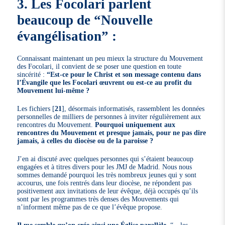
3. Les Focolari parlent
beaucoup de “Nouvelle
évangélisation” :
Connaissant maintenant un peu mieux la structure du Mouvement
des Focolari, il convient de se poser une question en toute
sincérité :
“Est-ce pour le Christ et son message contenu dans
l’Évangile que les Focolari œuvrent ou est-ce au profit du
Mouvement lui-même ?
Les fichiers
[
21
]
, désormais informatisés, rassemblent les données
personnelles de milliers de personnes à inviter régulièrement aux
rencontres du Mouvement.
Pourquoi uniquement aux
rencontres du Mouvement et presque jamais, pour ne pas dire
jamais, à celles du diocèse ou de la paroisse ?
J’en ai discuté avec quelques personnes qui s’étaient beaucoup
engagées et à titres divers pour les JMJ de Madrid. Nous nous
sommes demandé pourquoi les très nombreux jeunes qui y sont
accourus, une fois rentrés dans leur diocèse, ne répondent pas
positivement aux invitations de leur évêque, déjà occupés qu’ils
sont par les programmes très denses des Mouvements qui
n’informent même pas de ce que l’évêque propose.
Il me semble qu’on crée ainsi une Église parallèle.
“…les