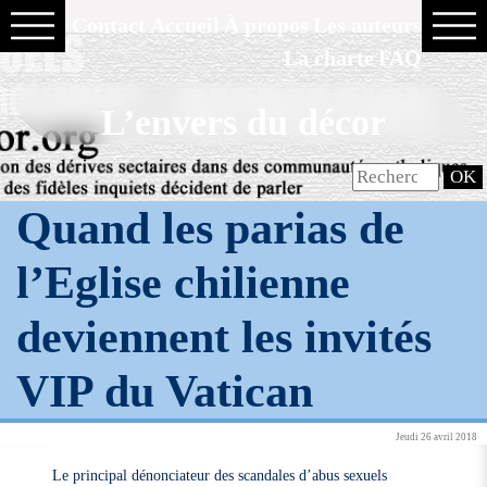
Contact
Accueil
À propos
Les auteurs
La charte
FAQ
L’envers du décor
Quand les parias de
l’Eglise chilienne
deviennent les invités
VIP du Vatican
Jeudi 26 avril 2018
Le principal dénonciateur des scandales d’abus sexuels