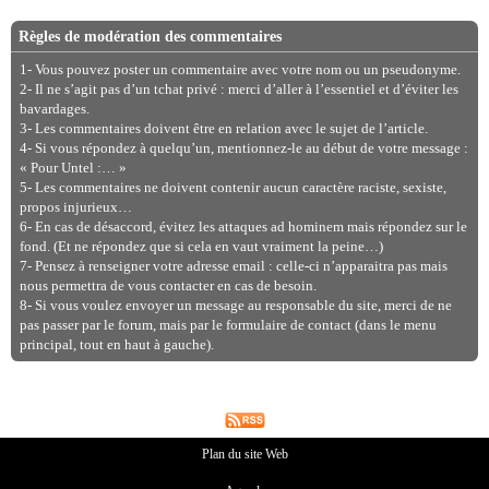
Règles de modération des commentaires
1- Vous pouvez poster un commentaire avec votre nom ou un pseudonyme.
2- Il ne s’agit pas d’un tchat privé : merci d’aller à l’essentiel et d’éviter les
bavardages.
3- Les commentaires doivent être en relation avec le sujet de l’article.
4- Si vous répondez à quelqu’un, mentionnez-le au début de votre message :
« Pour Untel :… »
5- Les commentaires ne doivent contenir aucun caractère raciste, sexiste,
propos injurieux…
6- En cas de désaccord, évitez les attaques ad hominem mais répondez sur le
fond. (Et ne répondez que si cela en vaut vraiment la peine…)
7- Pensez à renseigner votre adresse email : celle-ci n’apparaitra pas mais
nous permettra de vous contacter en cas de besoin.
8- Si vous voulez envoyer un message au responsable du site, merci de ne
pas passer par le forum, mais par le formulaire de contact (dans le menu
principal, tout en haut à gauche).
Plan du site Web