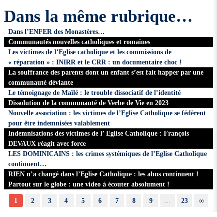
Dans la même rubrique…
Dans l’ENFER des Monastères…
Communautés nouvelles catholiques et romaines
Les victimes de l’Eglise catholique et les commissions de
« réparation » : INIRR et le CRR : un documentaire choc !
La souffrance des parents dont un enfant s’est fait happer par une
communauté déviante
Le témoignage de Maïlé : le trouble dissociatif de l’identité
Dissolution de la communauté de Verbe de Vie en 2023
Nouvelle association : les victimes de l’Eglise Catholique se fédèrent
pour être indemnisées valablement
Indemnisations des victimes de l’ Eglise Catholique : François
DEVAUX réagit avec force
LES DOMINICAINS : les crimes systémiques de l’Eglise Catholique
continuent…
RIEN n’a changé dans l’Eglise Catholique : les abus continuent !
Partout sur le globe : une video à écouter absolument !
1
2
3
4
5
6
7
8
9
…
23
∞