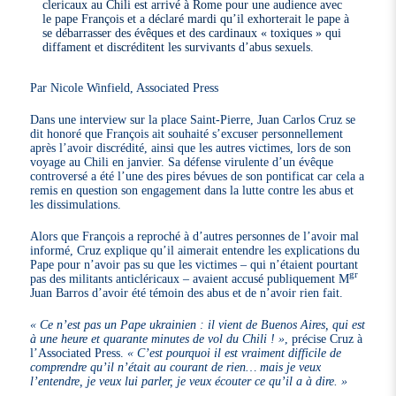
clericaux au Chili est arrivé à Rome pour une audience avec
le pape François et a déclaré mardi qu’il exhorterait le pape à
se débarrasser des évêques et des cardinaux « toxiques » qui
diffament et discréditent les survivants d’abus sexuels.
Par Nicole Winfield, Associated Press
Dans une interview sur la place Saint-Pierre, Juan Carlos Cruz se
dit honoré que François ait souhaité s’excuser personnellement
après l’avoir discrédité, ainsi que les autres victimes, lors de son
voyage au Chili en janvier. Sa défense virulente d’un évêque
controversé a été l’une des pires bévues de son pontificat car cela a
remis en question son engagement dans la lutte contre les abus et
les dissimulations.
Alors que François a reproché à d’autres personnes de l’avoir mal
informé, Cruz explique qu’il aimerait entendre les explications du
Pape pour n’avoir pas su que les victimes – qui n’étaient pourtant
gr
pas des militants anticléricaux – avaient accusé publiquement M
Juan Barros d’avoir été témoin des abus et de n’avoir rien fait.
« Ce n’est pas un Pape ukrainien : il vient de Buenos Aires, qui est
à une heure et quarante minutes de vol du Chili ! »
, précise Cruz à
l’Associated Press.
« C’est pourquoi il est vraiment difficile de
comprendre qu’il n’était au courant de rien… mais je veux
l’entendre, je veux lui parler, je veux écouter ce qu’il a à dire. »