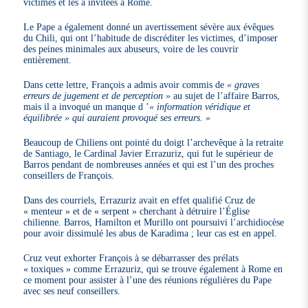
victimes et les a invitées à Rome.
Le Pape a également donné un avertissement sévère aux évêques
du Chili, qui ont l’habitude de discréditer les victimes, d’imposer
des peines minimales aux abuseurs, voire de les couvrir
entièrement.
Dans cette lettre, François a admis avoir commis de
« graves
erreurs de jugement et de perception »
au sujet de l’affaire Barros,
mais il a invoqué un manque d ’
« information véridique et
équilibrée » qui auraient provoqué ses erreurs. »
Beaucoup de Chiliens ont pointé du doigt l’archevêque à la retraite
de Santiago, le Cardinal Javier Errazuriz, qui fut le supérieur de
Barros pendant de nombreuses années et qui est l’un des proches
conseillers de François.
Dans des courriels, Errazuriz avait en effet qualifié Cruz de
« menteur » et de « serpent » cherchant à détruire l’Église
chilienne. Barros, Hamilton et Murillo ont poursuivi l’archidiocèse
pour avoir dissimulé les abus de Karadima ; leur cas est en appel.
Cruz veut exhorter François à se débarrasser des prélats
« toxiques » comme Errazuriz, qui se trouve également à Rome en
ce moment pour assister à l’une des réunions régulières du Pape
avec ses neuf conseillers.