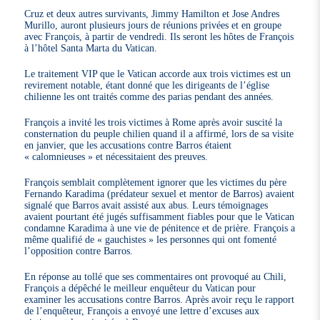
Cruz et deux autres survivants, Jimmy Hamilton et Jose Andres
Murillo, auront plusieurs jours de réunions privées et en groupe
avec François, à partir de vendredi. Ils seront les hôtes de François
à l’hôtel Santa Marta du Vatican.
Le traitement VIP que le Vatican accorde aux trois victimes est un
revirement notable, étant donné que les dirigeants de l’église
chilienne les ont traités comme des parias pendant des années.
François a invité les trois victimes à Rome après avoir suscité la
consternation du peuple chilien quand il a affirmé, lors de sa visite
en janvier, que les accusations contre Barros étaient
« calomnieuses » et nécessitaient des preuves.
François semblait complètement ignorer que les victimes du père
Fernando Karadima (prédateur sexuel et mentor de Barros) avaient
signalé que Barros avait assisté aux abus. Leurs témoignages
avaient pourtant été jugés suffisamment fiables pour que le Vatican
condamne Karadima à une vie de pénitence et de prière. François a
même qualifié de « gauchistes » les personnes qui ont fomenté
l’opposition contre Barros.
En réponse au tollé que ses commentaires ont provoqué au Chili,
François a dépêché le meilleur enquêteur du Vatican pour
examiner les accusations contre Barros. Après avoir reçu le rapport
de l’enquêteur, François a envoyé une lettre d’excuses aux