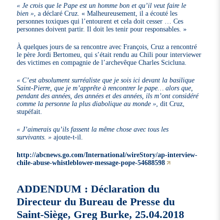
« Je crois que le Pape est un homme bon et qu’il veut faire le
bien »
, a déclaré Cruz. « Malheureusement, il a écouté les
personnes toxiques qui l’entourent et cela doit cesser … Ces
personnes doivent partir. Il doit les tenir pour responsables. »
À quelques jours de sa rencontre avec François, Cruz a rencontré
le père Jordi Bertomeu, qui s’était rendu au Chili pour interviewer
des victimes en compagnie de l’archevêque Charles Scicluna.
« C’est absolument surréaliste que je sois ici devant la basilique
Saint-Pierre, que je m’apprête à rencontrer le pape… alors que,
pendant des années, des années et des années, ils m’ont considéré
comme la personne la plus diabolique au monde »
, dit Cruz,
stupéfait.
« J’aimerais qu’ils fassent la même chose avec tous les
survivants. »
ajoute-t-il.
http://abcnews.go.com/International/wireStory/ap-interview-
chile-abuse-whistleblower-message-pope-54688598
ADDENDUM : Déclaration du
Directeur du Bureau de Presse du
Saint-Siège, Greg Burke, 25.04.2018