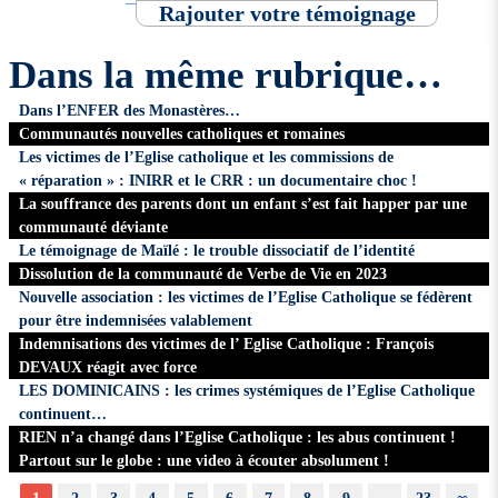
Rajouter votre témoignage
Dans la même rubrique…
Dans l’ENFER des Monastères…
Communautés nouvelles catholiques et romaines
Les victimes de l’Eglise catholique et les commissions de
« réparation » : INIRR et le CRR : un documentaire choc !
La souffrance des parents dont un enfant s’est fait happer par une
communauté déviante
Le témoignage de Maïlé : le trouble dissociatif de l’identité
Dissolution de la communauté de Verbe de Vie en 2023
Nouvelle association : les victimes de l’Eglise Catholique se fédèrent
pour être indemnisées valablement
Indemnisations des victimes de l’ Eglise Catholique : François
DEVAUX réagit avec force
LES DOMINICAINS : les crimes systémiques de l’Eglise Catholique
continuent…
RIEN n’a changé dans l’Eglise Catholique : les abus continuent !
Partout sur le globe : une video à écouter absolument !