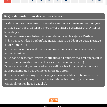
1
2
3
4
5
6
7
8
9
…
23
∞
Règles de modération des commentaires
1- Vous pouvez poster un commentaire avec votre nom ou un pseudonyme.
2- Il ne s’agit pas d’un tchat privé : merci d’aller à l’essentiel et d’éviter les
bavardages.
3- Les commentaires doivent être en relation avec le sujet de l’article.
4- Si vous répondez à quelqu’un, mentionnez-le au début de votre message :
« Pour Untel :… »
5- Les commentaires ne doivent contenir aucun caractère raciste, sexiste,
propos injurieux…
6- En cas de désaccord, évitez les attaques ad hominem mais répondez sur le
fond. (Et ne répondez que si cela en vaut vraiment la peine…)
7- Pensez à renseigner votre adresse email : celle-ci n’apparaitra pas mais
nous permettra de vous contacter en cas de besoin.
8- Si vous voulez envoyer un message au responsable du site, merci de ne
pas passer par le forum, mais par le formulaire de contact (dans le menu
principal, tout en haut à gauche).