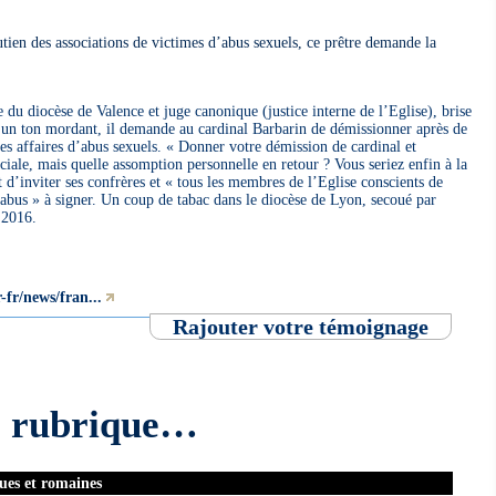
utien des associations de victimes d’abus sexuels, ce prêtre demande la
e du diocèse de Valence et juge canonique (justice interne de l’Eglise), brise
D’un ton mordant, il demande au cardinal Barbarin de démissionner après de
es affaires d’abus sexuels. « Donner votre démission de cardinal et
ciale, mais quelle assomption personnelle en retour ? Vous seriez enfin à la
 d’inviter ses confrères et « tous les membres de l’Eglise conscients de
abus » à signer. Un coup de tabac dans le diocèse de Lyon, secoué par
 2016.
fr/news/fran...
Rajouter votre témoignage
e rubrique…
ues et romaines