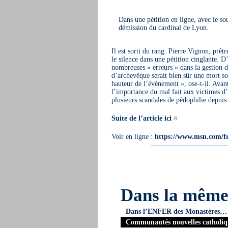
Dans une pétition en ligne, avec le so
démission du cardinal de Lyon.
Il est sorti du rang. Pierre Vignon, prêtr
le silence dans une pétition cinglante. 
nombreuses « erreurs » dans la gestion d
d’archevêque serait bien sûr une mort so
hauteur de l’évènement », ose-t-il. Avant
l’importance du mal fait aux victimes d’
plusieurs scandales de pédophilie depuis
Suite de l’article ici
Voir en ligne :
https://www.msn.com/fr-
Dans la mêm
Dans l’ENFER des Monastères…
Communautés nouvelles catholiq