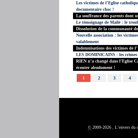
Les victimes de l’Eglise catholiq
documentaire choc !
La souffrance des parents dont 
Le témoignage de Maïlé : le troubl
Dissolution de la communauté de
Nouvelle association : les victime
valablement
Indemnisations des victimes de l
LES DOMINICAINS : les crimes s
RIEN n’a changé dans l’Eglise Cat
écouter absolument !
1
2
3
4
©
2009-2026 , L’envers du 