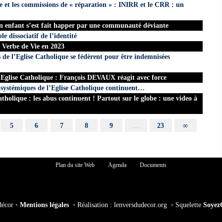
ue et les commissions de « réparation » : INIRR et le CRR : un
un enfant s’est fait happer par une communauté déviante
e dissociatif de l’identité
 Verbe de Vie en 2023
s de l’Eglise Catholique se fédèrent pour être indemnisées
’ Eglise Catholique : François DEVAUX réagit avec force
ystémiques de l’Eglise Catholique continuent…
holique : les abus continuent ! Partout sur le globe : une video à
5
6
7
8
9
…
23
∞
Plan du site Web
Agenda
Documents
décor
•
Mentions légales
•
Réalisation : lenversdudecor.org
•
Squelette
Soyez