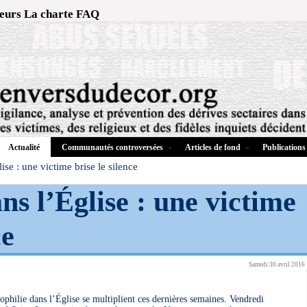
eurs
La charte
FAQ
Communautés controversées
Articles de fond
Publications
Actualité
ise : une victime brise le silence
ns l’Église : une victime
ce
Samedi 30 avril 2016
dophilie dans l’Église se multiplient ces dernières semaines. Vendredi