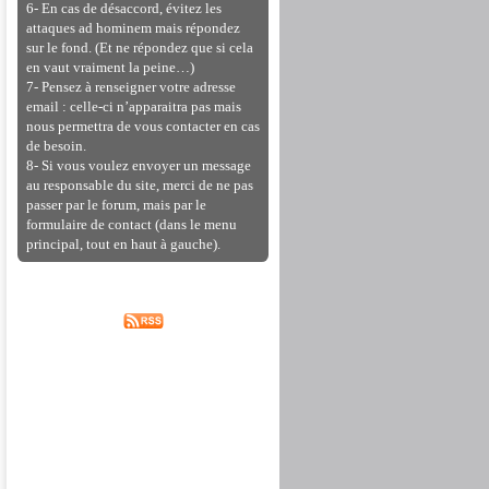
6- En cas de désaccord, évitez les
attaques ad hominem mais répondez
sur le fond. (Et ne répondez que si cela
en vaut vraiment la peine…)
7- Pensez à renseigner votre adresse
email : celle-ci n’apparaitra pas mais
nous permettra de vous contacter en cas
de besoin.
8- Si vous voulez envoyer un message
au responsable du site, merci de ne pas
passer par le forum, mais par le
formulaire de contact (dans le menu
principal, tout en haut à gauche).