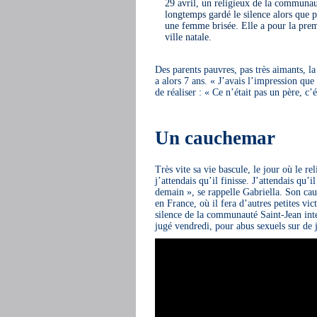
29 avril, un religieux de la communa
longtemps gardé le silence alors que p
une femme brisée. Elle a pour la prem
ville natale.
Des parents pauvres, pas très aimants, la
a alors 7 ans. « J’avais l’impression qu
de réaliser : « Ce n’était pas un père, c’
Un cauchemar
Très vite sa vie bascule, le jour où le re
j’attendais qu’il finisse. J’attendais qu’i
demain », se rappelle Gabriella. Son ca
en France, où il fera d’autres petites vi
silence de la communauté Saint-Jean inte
jugé vendredi, pour abus sexuels sur de 