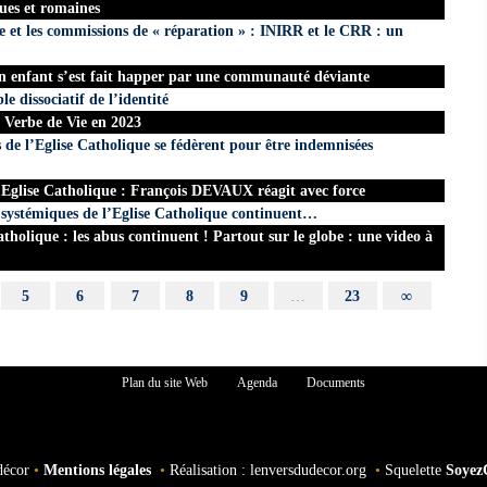
ues et romaines
ue et les commissions de « réparation » : INIRR et le CRR : un
un enfant s’est fait happer par une communauté déviante
e dissociatif de l’identité
 Verbe de Vie en 2023
s de l’Eglise Catholique se fédèrent pour être indemnisées
’ Eglise Catholique : François DEVAUX réagit avec force
ystémiques de l’Eglise Catholique continuent…
holique : les abus continuent ! Partout sur le globe : une video à
5
6
7
8
9
…
23
∞
Plan du site Web
Agenda
Documents
décor
•
Mentions légales
•
Réalisation : lenversdudecor.org
•
Squelette
Soyez