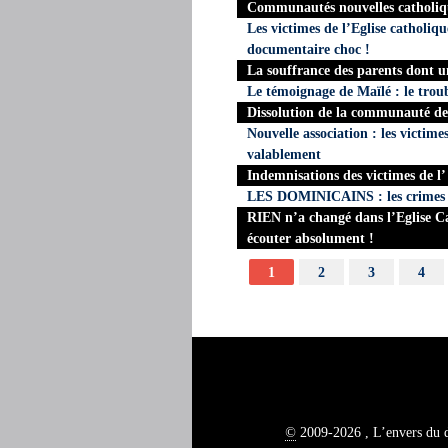
Communautés nouvelles catholiq
Les victimes de l’Eglise catholiq
documentaire choc !
La souffrance des parents dont 
Le témoignage de Maïlé : le troubl
Dissolution de la communauté de
Nouvelle association : les victime
valablement
Indemnisations des victimes de l
LES DOMINICAINS : les crimes s
RIEN n’a changé dans l’Eglise Cat
écouter absolument !
1
2
3
4
©
2009-2026 , L’envers du 