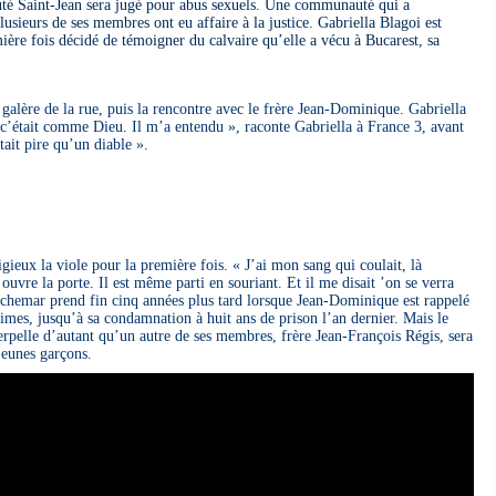
uté Saint-Jean sera jugé pour abus sexuels. Une communauté qui a
lusieurs de ses membres ont eu affaire à la justice. Gabriella Blagoi est
ière fois décidé de témoigner du calvaire qu’elle a vécu à Bucarest, sa
 galère de la rue, puis la rencontre avec le frère Jean-Dominique. Gabriella
e c’était comme Dieu. Il m’a entendu », raconte Gabriella à France 3, avant
était pire qu’un diable ».
ligieux la viole pour la première fois. « J’ai mon sang qui coulait, là
l ouvre la porte. Il est même parti en souriant. Et il me disait ’on se verra
uchemar prend fin cinq années plus tard lorsque Jean-Dominique est rappelé
ctimes, jusqu’à sa condamnation à huit ans de prison l’an dernier. Mais le
rpelle d’autant qu’un autre de ses membres, frère Jean-François Régis, sera
jeunes garçons.