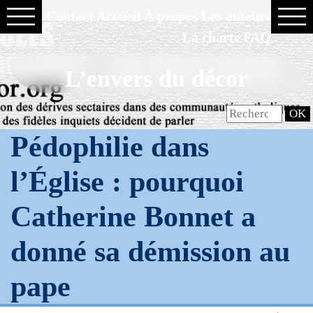
Contact
Accueil
À propos
Les auteurs
La charte
FAQ
L’envers du décor
Pédophilie dans
l’Église : pourquoi
Catherine Bonnet a
donné sa démission au
pape