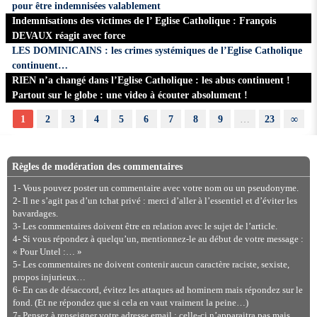
pour être indemnisées valablement
Indemnisations des victimes de l’ Eglise Catholique : François
DEVAUX réagit avec force
LES DOMINICAINS : les crimes systémiques de l’Eglise Catholique
continuent…
RIEN n’a changé dans l’Eglise Catholique : les abus continuent !
Partout sur le globe : une video à écouter absolument !
1
2
3
4
5
6
7
8
9
…
23
∞
Règles de modération des commentaires
1- Vous pouvez poster un commentaire avec votre nom ou un pseudonyme.
2- Il ne s’agit pas d’un tchat privé : merci d’aller à l’essentiel et d’éviter les
bavardages.
3- Les commentaires doivent être en relation avec le sujet de l’article.
4- Si vous répondez à quelqu’un, mentionnez-le au début de votre message :
« Pour Untel :… »
5- Les commentaires ne doivent contenir aucun caractère raciste, sexiste,
propos injurieux…
6- En cas de désaccord, évitez les attaques ad hominem mais répondez sur le
fond. (Et ne répondez que si cela en vaut vraiment la peine…)
7- Pensez à renseigner votre adresse email : celle-ci n’apparaitra pas mais