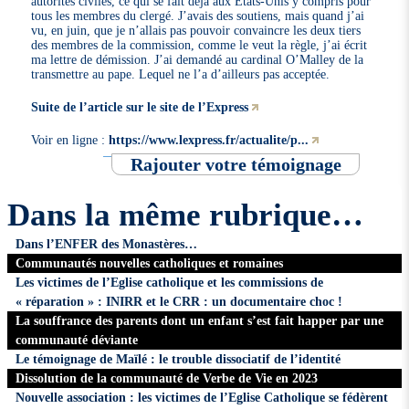
autorités civiles, ce qui se fait déjà aux États-Unis y compris pour
tous les membres du clergé. J’avais des soutiens, mais quand j’ai
vu, en juin, que je n’allais pas pouvoir convaincre les deux tiers
des membres de la commission, comme le veut la règle, j’ai écrit
ma lettre de démission. J’ai demandé au cardinal O’Malley de la
transmettre au pape. Lequel ne l’a d’ailleurs pas acceptée.
Suite de l’article sur le site de l’Express
Voir en ligne :
https://www.lexpress.fr/actualite/p...
Rajouter votre témoignage
Dans la même rubrique…
Dans l’ENFER des Monastères…
Communautés nouvelles catholiques et romaines
Les victimes de l’Eglise catholique et les commissions de
« réparation » : INIRR et le CRR : un documentaire choc !
La souffrance des parents dont un enfant s’est fait happer par une
communauté déviante
Le témoignage de Maïlé : le trouble dissociatif de l’identité
Dissolution de la communauté de Verbe de Vie en 2023
Nouvelle association : les victimes de l’Eglise Catholique se fédèrent