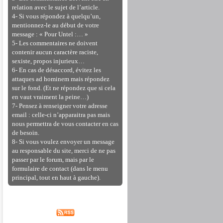
relation avec le sujet de l’article.
4- Si vous répondez à quelqu’un,
mentionnez-le au début de votre
message : « Pour Untel :… »
5- Les commentaires ne doivent
contenir aucun caractère raciste,
sexiste, propos injurieux…
6- En cas de désaccord, évitez les
attaques ad hominem mais répondez
sur le fond. (Et ne répondez que si cela
en vaut vraiment la peine…)
7- Pensez à renseigner votre adresse
email : celle-ci n’apparaitra pas mais
nous permettra de vous contacter en cas
de besoin.
8- Si vous voulez envoyer un message
au responsable du site, merci de ne pas
passer par le forum, mais par le
formulaire de contact (dans le menu
principal, tout en haut à gauche).