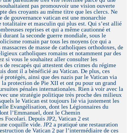
 souhaitaient pas promouvoir une vision ouverte
pte des croyants au même titre que les clercs. Ne
me de gouvernance vatican est une monarchie
otalitaire et masculin qui plus est. Qui s’est allié
ombreuses reprises et qui a même cautionné et
i durant la seconde guerre mondiale, sous le
holicisme romain par tous les moyens (ce qui a
s massacres de masse de catholiques orthodoxes, de
religieux catholiques romains et notamment par des
z si vous le souhaitez aller consulter les
 de rescapés qui attestent des crimes du régime
is dont il a bénéficié au Vatican. De plus, ces
é protégés, ainsi que des nazis par le Vatican via
 la protection de Pie XII et ont pu pour un grand
suites pénales internationales. Rien à voir avec la
ec une stratégie politique très proche des milieux
quels le Vatican est toujours lié via justement les
le Evangélisation, dont les Légionnaires du
 dont l’Emmanuel, dont le Chemin
s Focolari. Depuis JP2, Vatican 2 est
e coquille vide. JP2 a pratiqué une restauration
destruction de Vatican 2 par l’intermédiaire de ces