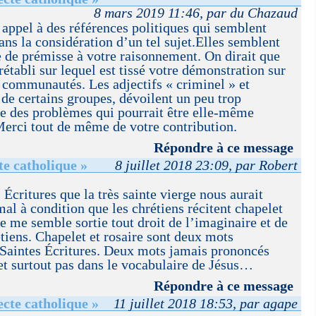
8 mars 2019 11:46, par du Chazaud
 appel à des références politiques qui semblent
ns la considération d’un tel sujet.Elles semblent
te de prémisse à votre raisonnement. On dirait que
établi sur lequel est tissé votre démonstration sur
s communautés. Les adjectifs « criminel » et
 de certains groupes, dévoilent un peu trop
e des problèmes qui pourrait être elle-même
 Merci tout de même de votre contribution.
Répondre à ce message
te catholique »
8 juillet 2018 23:09, par Robert
 Écritures que la très sainte vierge nous aurait
mal à condition que les chrétiens récitent chapelet
ce me semble sortie tout droit de l’imaginaire et de
étiens. Chapelet et rosaire sont deux mots
 Saintes Écritures. Deux mots jamais prononcés
et surtout pas dans le vocabulaire de Jésus…
Répondre à ce message
cte catholique »
11 juillet 2018 18:53, par agape