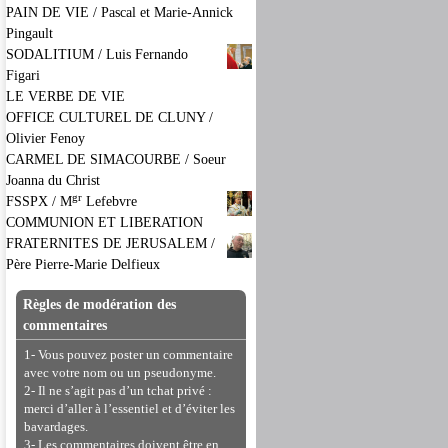
PAIN DE VIE / Pascal et Marie-Annick
Pingault
SODALITIUM / Luis Fernando
Figari
LE VERBE DE VIE
OFFICE CULTUREL DE CLUNY /
Olivier Fenoy
CARMEL DE SIMACOURBE / Soeur
Joanna du Christ
gr
FSSPX / M
Lefebvre
COMMUNION ET LIBERATION
FRATERNITES DE JERUSALEM /
Père Pierre-Marie Delfieux
Règles de modération des
commentaires
1- Vous pouvez poster un commentaire
avec votre nom ou un pseudonyme.
2- Il ne s’agit pas d’un tchat privé :
merci d’aller à l’essentiel et d’éviter les
bavardages.
3- Les commentaires doivent être en