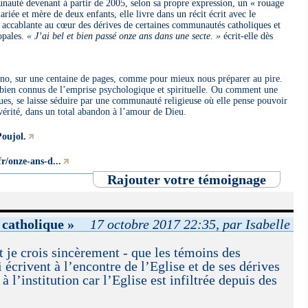
unauté devenant à partir de 2005, selon sa propre expression, un « rouage
riée et mère de deux enfants, elle livre dans un récit écrit avec le
 accablante au cœur des dérives de certaines communautés catholiques et
opales.
« J’ai bel et bien passé onze ans dans une secte. »
écrit-elle dès
o, sur une centaine de pages, comme pour mieux nous préparer au pire.
 bien connus de l’emprise psychologique et spirituelle. Ou comment une
ques, se laisse séduire par une communauté religieuse où elle pense pouvoir
e vérité, dans un total abandon à l’amour de Dieu.
Poujol.
r/onze-ans-d...
Rajouter votre témoignage
 catholique »
17 octobre 2017 22:35, par Isabelle
et je crois sincèrement - que les témoins des
crivent à l’encontre de l’Eglise et de ses dérives
à l’institution car l’Eglise est infiltrée depuis des