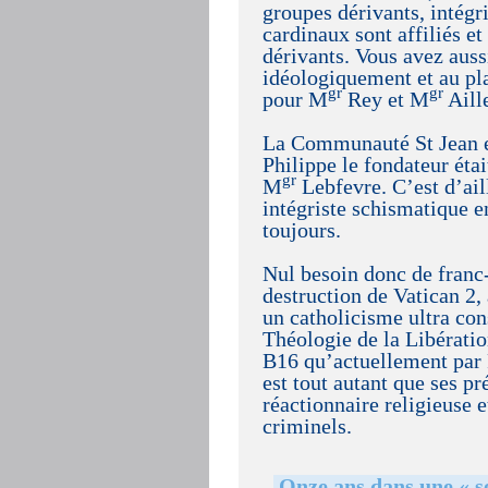
groupes dérivants, intégri
cardinaux sont affiliés e
dérivants. Vous avez aus
idéologiquement et au pla
gr
gr
pour M
Rey et M
Aille
La Communauté St Jean e
Philippe le fondateur éta
gr
M
Lebfevre. C’est d’ail
intégriste schismatique e
toujours.
Nul besoin donc de franc
destruction de Vatican 2,
un catholicisme ultra co
Théologie de la Libératio
B16 qu’actuellement par 
est tout autant que ses p
réactionnaire religieuse 
criminels.
Onze ans dans une « se