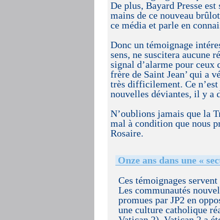
De plus, Bayard Presse est 
mains de ce nouveau brûlot 
ce média et parle en connai
Donc un témoignage intéress
sens, ne suscitera aucune ré
signal d’alarme pour ceux q
frère de Saint Jean’ qui a v
très difficilement. Ce n’es
nouvelles déviantes, il y a 
N’oublions jamais que la Tr
mal à condition que nous pri
Rosaire.
Onze ans dans une « sec
Ces témoignages servent à
Les communautés nouvelle
promues par JP2 en oppos
une culture catholique ré
Vatican 2). Vatican 2 a é