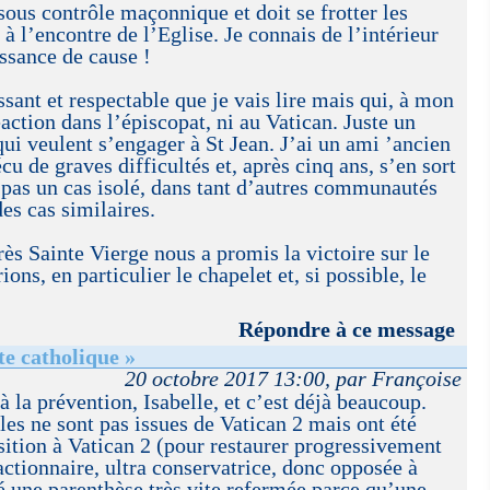
sous contrôle maçonnique et doit se frotter les
à l’encontre de l’Eglise. Je connais de l’intérieur
ssance de cause !
ant et respectable que je vais lire mais qui, à mon
action dans l’épiscopat, ni au Vatican. Juste un
ui veulent s’engager à St Jean. J’ai un ami ’ancien
écu de graves difficultés et, après cinq ans, s’en sort
t pas un cas isolé, dans tant d’autres communautés
des cas similaires.
ès Sainte Vierge nous a promis la victoire sur le
ons, en particulier le chapelet et, si possible, le
Répondre à ce message
te catholique »
20 octobre 2017 13:00, par Françoise
 la prévention, Isabelle, et c’est déjà beaucoup.
s ne sont pas issues de Vatican 2 mais ont été
ition à Vatican 2 (pour restaurer progressivement
actionnaire, ultra conservatrice, donc opposée à
té une parenthèse très vite refermée parce qu’une