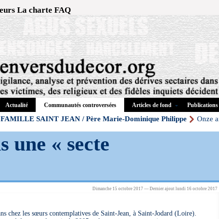
eurs
La charte
FAQ
Actualité
Articles de fond
Publications
Communautés controversées
FAMILLE SAINT JEAN / Père Marie-Dominique Philippe
Onze a
s une « secte
Dimanche 15 octobre 2017 — Dernier ajout lundi 16 octobre 2017
ns chez les sœurs contemplatives de Saint-Jean, à Saint-Jodard (Loire).