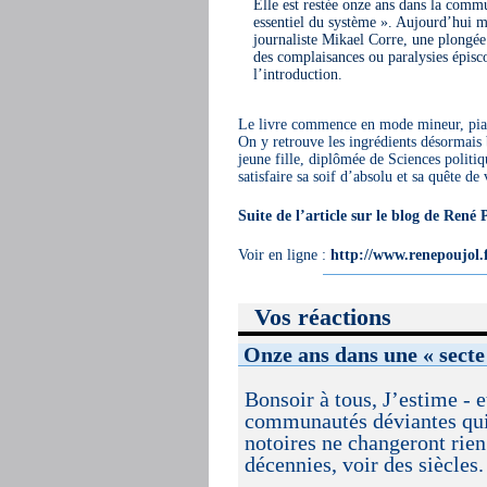
Elle est restée onze ans dans la comm
essentiel du système ». Aujourd’hui ma
journaliste Mikael Corre, une plongée
des complaisances ou paralysies épisc
l’introduction.
Le livre commence en mode mineur, pian
On y retrouve les ingrédients désormais
jeune fille, diplômée de Sciences politi
satisfaire sa soif d’absolu et sa quête d
Suite de l’article sur le blog de René 
Voir en ligne :
http://www.renepoujol.f
Vos réactions
Onze ans dans une « secte
Bonsoir à tous, J’estime - 
communautés déviantes qui é
notoires ne changeront rien 
décennies, voir des siècles.