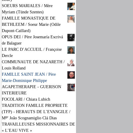
SOEURS MARIALES / Mère
Myriam (Tünde Szentes)
FAMILLE MONASTIQUE DE
BETHLEEM / Soeur Marie (Odile
Dupont-Caillard)
OPUS DEI / Père Josemaría Escrivá
de Balaguer
LE PARC D’ACCUEIL / Françoise
Dercle
COMMUNAUTE DE NAZARETH /
Louis Rolland
FAMILLE SAINT JEAN / Père
Marie-Dominique Philippe
AGAPETHERAPIE - GUERISON
INTERIEURE
FOCOLARI / Chiara Lubich
TRADITION FAMILLE PROPRIETE
(TFP) - HERAUTS DE L’EVANGILE /
gr
M
João Scognamiglio Clá Dias
TRAVAILLEUSES MISSIONNAIRES DE
« L’EAU VIVE »