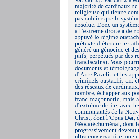
majorité de cardinaux ne
religieuse qui tienne com
pas oublier que le systè
absolue. Donc un système t
à l’extrême droite à de n
appuyé le régime oustach
prétexte d’étendre le cat
généré un génocide et de
juifs, perpétués par des 
franciscains). Vous pourre
documents et témoignages
d’Ante Pavelic et les appu
criminels oustachis ont ét
des réseaux de cardinaux,
nombre, échapper aux pour
franc-maçonnerie, mais av
d’extrême droite, avec les
communautés de la Nouvel
Christ, dont l’Opus Dei,
Néocatéchuménal, dont le
progressivement devenu un
ultra conservatrice, une 