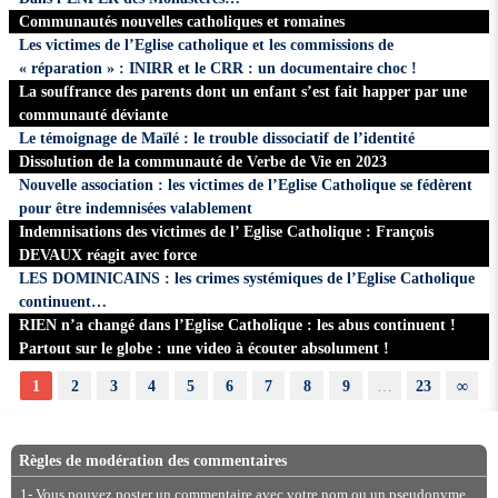
Communautés nouvelles catholiques et romaines
Les victimes de l’Eglise catholique et les commissions de
« réparation » : INIRR et le CRR : un documentaire choc !
La souffrance des parents dont un enfant s’est fait happer par une
communauté déviante
Le témoignage de Maïlé : le trouble dissociatif de l’identité
Dissolution de la communauté de Verbe de Vie en 2023
Nouvelle association : les victimes de l’Eglise Catholique se fédèrent
pour être indemnisées valablement
Indemnisations des victimes de l’ Eglise Catholique : François
DEVAUX réagit avec force
LES DOMINICAINS : les crimes systémiques de l’Eglise Catholique
continuent…
RIEN n’a changé dans l’Eglise Catholique : les abus continuent !
Partout sur le globe : une video à écouter absolument !
1
2
3
4
5
6
7
8
9
…
23
∞
Règles de modération des commentaires
1- Vous pouvez poster un commentaire avec votre nom ou un pseudonyme.