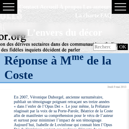
Contact
Accueil
À propos
Les auteurs
La charte
FAQ
L’envers du décor
me
Réponse à M
de la
Coste
Jeudi 9 mai 2013
En 2007, Véronique Duborgel, ancienne surnuméraire,
publiait un témoignage poignant retraçant ses treize années
« dans l’enfer de l’Opus Dei ». Le jour même, la Prélature
réagissait par la voix de sa Porte-Parole, Béatrice de la Coste
afin de manifester sa compréhension pour le vécu de l’auteur
et surtout pour minimiser l’impact de son témoignage.
Aujourd’hui, Isabelle de Lovinfosse qui connait bien l’Opus