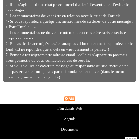
2- Il ne s’agit pas d’un tchat privé : merci d’aller à l’essentiel et d’éviter les
bavardages.
3- Les commentaires doivent être en relation avec le sujet de l’article.
4- Si vous répondez à quelqu’un, mentionnez-le au début de votre message :
« Pour Untel :… »
5- Les commentaires ne doivent contenir aucun caractère raciste, sexiste,
propos injurieux…
6- En cas de désaccord, évitez les attaques ad hominem mais répondez sur le
fond. (Et ne répondez que si cela en vaut vraiment la peine…)
7- Pensez à renseigner votre adresse email : celle-ci n’apparaitra pas mais
nous permettra de vous contacter en cas de besoin.
8- Si vous voulez envoyer un message au responsable du site, merci de ne
pas passer par le forum, mais par le formulaire de contact (dans le menu
principal, tout en haut à gauche).
Plan du site Web
Agenda
Documents