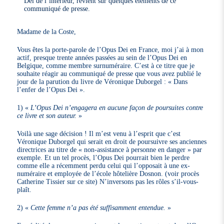
Dei de l’intérieur, revient sur quelques éléments de ce
communiqué de presse.
Madame de la Coste,
Vous êtes la porte-parole de l’Opus Dei en France, moi j’ai à mon
actif, presque trente années passées au sein de l’Opus Dei en
Belgique, comme membre surnuméraire. C’est à ce titre que je
souhaite réagir au communiqué de presse que vous avez publié le
jour de la parution du livre de Véronique Duborgel : « Dans
l’enfer de l’Opus Dei ».
1)
L’Opus Dei n’engagera en aucune façon de poursuites contre
ce livre et son auteur.
Voilà une sage décision ! Il m’est venu à l’esprit que c’est
Véronique Duborgel qui serait en droit de poursuivre ses anciennes
directrices au titre de « non-assistance à personne en danger » par
exemple. Et un tel procès, l’Opus Dei pourrait bien le perdre
comme elle a récemment perdu celui qui l’opposait à une ex-
numéraire et employée de l’école hôtelière Dosnon. (voir procès
Catherine Tissier sur ce site) N’inversons pas les rôles s’il-vous-
plaît.
2)
Cette femme n’a pas été suffisamment entendue.