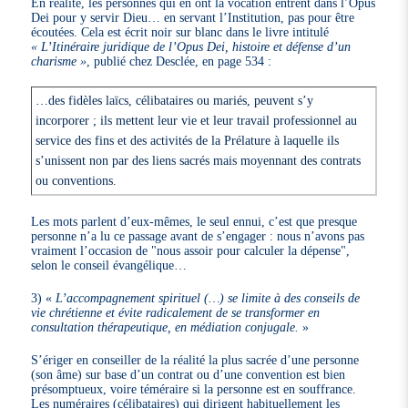
En réalité, les personnes qui en ont la vocation entrent dans l’Opus
Dei pour y servir Dieu… en servant l’Institution, pas pour être
écoutées. Cela est écrit noir sur blanc dans le livre intitulé
« L’Itinéraire juridique de l’Opus Dei, histoire et défense d’un
charisme »
, publié chez Desclée, en page 534 :
…des fidèles laïcs, célibataires ou mariés, peuvent s’y
incorporer ; ils mettent leur vie et leur travail professionnel au
service des fins et des activités de la Prélature à laquelle ils
s’unissent non par des liens sacrés mais moyennant des contrats
ou conventions.
Les mots parlent d’eux-mêmes, le seul ennui, c’est que presque
personne n’a lu ce passage avant de s’engager : nous n’avons pas
vraiment l’occasion de "nous assoir pour calculer la dépense",
selon le conseil évangélique…
3)
L’accompagnement spirituel (…) se limite à des conseils de
vie chrétienne et évite radicalement de se transformer en
consultation thérapeutique, en médiation conjugale.
S’ériger en conseiller de la réalité la plus sacrée d’une personne
(son âme) sur base d’un contrat ou d’une convention est bien
présomptueux, voire téméraire si la personne est en souffrance.
Les numéraires (célibataires) qui dirigent habituellement les