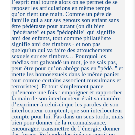
l’esprit mal tourné alors on se permet de se
reposer les articulations en même temps
qu’on tient une main. Comme un père de
famille qui a sur ses genoux son enfant sans
être pédéraste pour autant (on dit bien
"pédéraste" et pas "pédophile" qui signifie
ami des enfants, tout comme philatéliste
signifie ami des timbres - et non pas
quelqu’un qui va faire des attouchements
sexuels sur ses timbres… Pourquoi les
médias ont galvaudé un mot, je ne sais pas,
peut-être pour qu’on abrège pas en "pédé.." et
mette les homosexuels dans le même panier
tout comme certains associent musulmans et
terroristes). Et tout simplement parce
qu’encore une fois : empoigner et rapprocher
la main de son interlocuteur était sa manière
d’exprimer à celui-ci que les paroles de son
interlocuteur comptent, que son interlocuteur
compte pour lui. Pas dans un sens tordu, mais
bien pour donner de la reconnaissance,
encourager, transmettre de l’énergie, donner
des forces. En bande dessinée on aurait pu