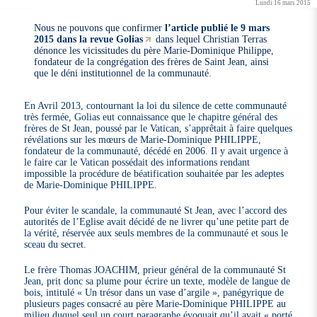
Lundi 16 mars 2015
Nous ne pouvons que confirmer
l’article publié le 9 mars
2015 dans la revue Golias
dans lequel Christian Terras
dénonce les vicissitudes du père Marie-Dominique Philippe,
fondateur de la congrégation des frères de Saint Jean, ainsi
que le déni institutionnel de la communauté.
En Avril 2013, contournant la loi du silence de cette communauté
très fermée, Golias eut connaissance que le chapitre général des
frères de St Jean, poussé par le Vatican, s’apprêtait à faire quelques
révélations sur les mœurs de Marie-Dominique PHILIPPE,
fondateur de la communauté, décédé en 2006. Il y avait urgence à
le faire car le Vatican possédait des informations rendant
impossible la procédure de béatification souhaitée par les adeptes
de Marie-Dominique PHILIPPE.
Pour éviter le scandale, la communauté St Jean, avec l’accord des
autorités de l’Eglise avait décidé de ne livrer qu’une petite part de
la vérité, réservée aux seuls membres de la communauté et sous le
sceau du secret.
Le frère Thomas JOACHIM, prieur général de la communauté St
Jean, prit donc sa plume pour écrire un texte, modèle de langue de
bois, intitulé « Un trésor dans un vase d’argile », panégyrique de
plusieurs pages consacré au père Marie-Dominique PHILIPPE au
milieu duquel seul un court paragraphe évoquait qu’il avait « porté