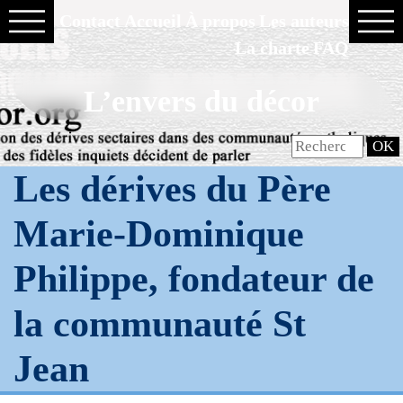
Contact
Accueil
À propos
Les auteurs
La charte
FAQ
L’envers du décor
Les dérives du Père
Marie-Dominique
Philippe, fondateur de
la communauté St
Jean