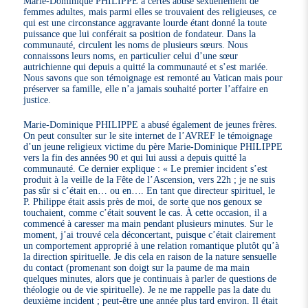
Marie-Dominique PHILIPPE a certes abusé sexuellement de
femmes adultes, mais parmi elles se trouvaient des religieuses, ce
qui est une circonstance aggravante lourde étant donné la toute
puissance que lui conférait sa position de fondateur. Dans la
communauté, circulent les noms de plusieurs sœurs. Nous
connaissons leurs noms, en particulier celui d’une sœur
autrichienne qui depuis a quitté la communauté et s’est mariée.
Nous savons que son témoignage est remonté au Vatican mais pour
préserver sa famille, elle n’a jamais souhaité porter l’affaire en
justice.
Marie-Dominique PHILIPPE a abusé également de jeunes frères.
On peut consulter sur le site internet de l’AVREF le témoignage
d’un jeune religieux victime du père Marie-Dominique PHILIPPE
vers la fin des années 90 et qui lui aussi a depuis quitté la
communauté. Ce dernier explique : « Le premier incident s’est
produit à la veille de la Fête de l’Ascension, vers 22h ; je ne suis
pas sûr si c’était en… ou en…. En tant que directeur spirituel, le
P. Philippe était assis près de moi, de sorte que nos genoux se
touchaient, comme c’était souvent le cas. À cette occasion, il a
commencé à caresser ma main pendant plusieurs minutes. Sur le
moment, j’ai trouvé cela déconcertant, puisque c’était clairement
un comportement approprié à une relation romantique plutôt qu’à
la direction spirituelle. Je dis cela en raison de la nature sensuelle
du contact (promenant son doigt sur la paume de ma main
quelques minutes, alors que je continuais à parler de questions de
théologie ou de vie spirituelle). Je ne me rappelle pas la date du
deuxième incident ; peut-être une année plus tard environ. Il était