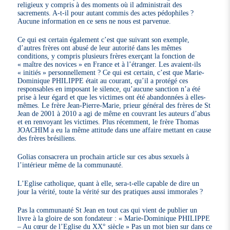
religieux y compris à des moments où il administrait des
sacrements. A-t-il pour autant commis des actes pédophiles ?
Aucune information en ce sens ne nous est parvenue.
Ce qui est certain également c’est que suivant son exemple,
d’autres frères ont abusé de leur autorité dans les mêmes
conditions, y compris plusieurs frères exerçant la fonction de
« maître des novices » en France et à l’étranger. Les avaient-ils
« initiés » personnellement ? Ce qui est certain, c’est que Marie-
Dominique PHILIPPE était au courant, qu’il a protégé ces
responsables en imposant le silence, qu’aucune sanction n’a été
prise à leur égard et que les victimes ont été abandonnées à elles-
mêmes. Le frère Jean-Pierre-Marie, prieur général des frères de St
Jean de 2001 à 2010 a agi de même en couvrant les auteurs d’abus
et en renvoyant les victimes. Plus récemment, le frère Thomas
JOACHIM a eu la même attitude dans une affaire mettant en cause
des frères brésiliens.
Golias consacrera un prochain article sur ces abus sexuels à
l’intérieur même de la communauté.
L’Eglise catholique, quant à elle, sera-t-elle capable de dire un
jour la vérité, toute la vérité sur des pratiques aussi immorales ?
Pas la communauté St Jean en tout cas qui vient de publier un
livre à la gloire de son fondateur : « Marie-Dominique PHILIPPE
– Au cœur de l’Eglise du XX° siècle » Pas un mot bien sur dans ce