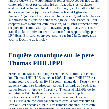
fait orthodoxe. Suite aux multiples lettres envoyées par nos sœurs
contemplatives et par certains frères, l’enquête s’est déplacée
également dans le domaine de l’ecclésiologie, de la philosophie, et
de la vie religieuse (quid de « Eglise de Jean et Eglise de
Pierre » ? Quid de « Institution et charisme » ? Quid de la place de
la philosophie ? Quid de notre théologie de l’obéissance ?). Pour
gr
coopérer avec Rome sur cette question, M
Henri Brincard a mis
sur pied une commission qui a travaillé jusqu’à Janvier dernier. Le
travail de la commission devrait aboutir à un rapport rédigé par
gr
M
Henri Brincard, et envoyé ensuite par lui à la Congrégation
pour la Doctrine de la Foi. »
Enquête canonique sur le père
Thomas PHILIPPE
Frère aîné de Marie-Dominique PHILIPPE, dominicain comme
lui, Thomas PHILIPPE est né en 1905. Thomas PHILIPPE est
connu pour avoir crée en 1946 la communauté de « l’eau vive » à
laquelle viendra se joindre Jean Vanier. Plus tard, en 1964, Jean
Vanier fonde « l’Arche » à Trosly et Thomas PHILIPPE devient
le prêtre de l’Arche devenant aux yeux de beaucoup le
« cofondateur » de l’Arche. Sur la fin de sa vie, Thomas
PHILIPPE a été recueilli par son frère dans la communauté St
Jean où il est décédé en 1993. Des rumeurs ont circulé dès cette
époque au sein de la communauté St Jean sur des faits d’abus