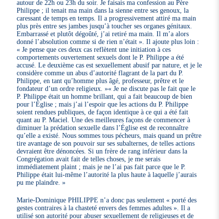
autour de 22h ou 23h du soir. Je faisais ma confession au Père
Philippe ; il tenait ma main dans la sienne entre ses genoux, la
caressant de temps en temps. Il a progressivement attiré ma main
plus près entre ses jambes jusqu’à toucher ses organes génitaux.
Embarrassé et plutôt dégoûté, j’ai retiré ma main. Il m’a alors
donné l’absolution comme si de rien n’était ». Il ajoute plus loin :
« Je pense que ces deux cas reflètent une initiation à ces
comportements ouvertement sexuels dont le P. Philippe a été
accusé. Le deuxième cas est sexuellement abusif par nature, et je le
considère comme un abus d’autorité flagrant de la part du P.
Philippe, en tant qu’homme plus âgé, professeur, prêtre et le
fondateur d’un ordre religieux. »« Je ne discute pas le fait que le
P. Philippe était un homme brillant, qui a fait beaucoup de bien
pour l’Église ; mais j’ai l’espoir que les actions du P. Philippe
soient rendues publiques, de façon identique à ce qui a été fait
quant au P. Maciel. Une des meilleures façons de commencer à
diminuer la prédation sexuelle dans l’Église est de reconnaître
qu’elle a existé. Nous sommes tous pécheurs, mais quand un prêtre
tire avantage de son pouvoir sur ses subalternes, de telles actions
devraient être dénoncées. Si un frère de rang inférieur dans la
Congrégation avait fait de telles choses, je me serais
immédiatement plaint ; mais je ne l’ai pas fait parce que le P.
Philippe était lui-même l’autorité la plus haute à laquelle j’aurais
pu me plaindre. »
Marie-Dominique PHILIPPE n’a donc pas seulement « porté des
gestes contraires à la chasteté envers des femmes adultes ». Il a
utilisé son autorité pour abuser sexuellement de religieuses et de