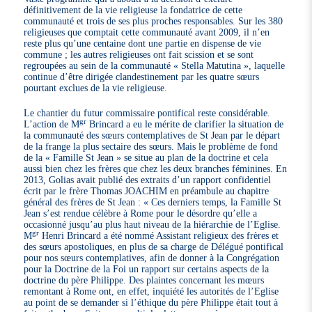
définitivement de la vie religieuse la fondatrice de cette
communauté et trois de ses plus proches responsables. Sur les 380
religieuses que comptait cette communauté avant 2009, il n’en
reste plus qu’une centaine dont une partie en dispense de vie
commune ; les autres religieuses ont fait scission et se sont
regroupées au sein de la communauté « Stella Matutina », laquelle
continue d’être dirigée clandestinement par les quatre sœurs
pourtant exclues de la vie religieuse.
Le chantier du futur commissaire pontifical reste considérable.
gr
L’action de M
Brincard a eu le mérite de clarifier la situation de
la communauté des sœurs contemplatives de St Jean par le départ
de la frange la plus sectaire des sœurs. Mais le problème de fond
de la « Famille St Jean » se situe au plan de la doctrine et cela
aussi bien chez les frères que chez les deux branches féminines. En
2013, Golias avait publié des extraits d’un rapport confidentiel
écrit par le frère Thomas JOACHIM en préambule au chapitre
général des frères de St Jean : « Ces derniers temps, la Famille St
Jean s’est rendue célèbre à Rome pour le désordre qu’elle a
occasionné jusqu’au plus haut niveau de la hiérarchie de l’Eglise.
gr
M
Henri Brincard a été nommé Assistant religieux des frères et
des sœurs apostoliques, en plus de sa charge de Délégué pontifical
pour nos sœurs contemplatives, afin de donner à la Congrégation
pour la Doctrine de la Foi un rapport sur certains aspects de la
doctrine du père Philippe. Des plaintes concernant les mœurs
remontant à Rome ont, en effet, inquiété les autorités de l’Eglise
au point de se demander si l’éthique du père Philippe était tout à