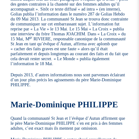
des gestes contraires à la chasteté sur des femmes adultes qu’il
accompagnait ». Sitôt ce texte diffusé « ad intra » (en interne),
Golias publia l’information dans le numéro 287 de Golias Hebdo
du 09 Mai 2013. La communauté St Jean se trouva donc contrainte
de communiquer sur cet embarrassant sujet. L’information fut
reprise par « La Vie » le 13 Mai. Le 15 Mai « La Croix » publia
une interview du frère Thomas JOACHIM. Dans « La Croix » du
gr
15 Mai, M
RIVIERE, responsable canonique de la communauté
St Jean en tant qu’évêque d’Autun, affirma avec aplomb que
« cacher des faits graves est une faute » alors qu’il était
parfaitement et depuis longtemps au courant des faits et du fait que
cela devait rester secret. « Le Monde » publia également
l’information le 18 Mai.
Depuis 2013, d’autres informations nous sont parvenues éclairant
d’un jour plus précis les agissements du père Marie-Dominique
PHILIPPE.
Marie-Dominique PHILIPPE
Quand la communauté St Jean et l’évêque d’Autun affirment que
le père Marie-Dominique PHILIPPE s’en est pris à des femmes
adultes, c’est exact mais ils mentent par omission.