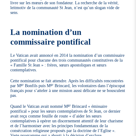
livre sur les mœurs de son fondateur. La recherche de la vérité,
leitmotiv de la communauté St Jean, n’est qu’un slogan vide de
sens.
La nomination d’un
commissaire pontifical
Le Vatican avait annoncé en 2014 la nomination d’un commissaire
pontifical pour chacune des trois communautés constitutives de la
« Famille St Jean » : frères, sœurs apostoliques et sœurs
contemplatives.
Cette nomination se fait attendre. Après les difficultés rencontrées
gr
gr
par M
Bonfils puis M
Brincard, les volontaires dans l’épiscopat
français pour s’atteler à une mission aussi délicate ne se bousculent
pas.
gr
Quand le Vatican avait nommé M
Brincard « émissaire
pontifical » pour les sœurs contemplatives de St Jean, ce dernier
avait reçu comme feuille de route « d’aider les sœurs
contemplatives à opérer un discernement attentif de leur charisme
et de l’harmoniser avec les principes fondamentaux de la
consécration religieuse proposés par la doctrine de l’Eglise ».
Vaste programme qui a abouti à la décision d’exclure