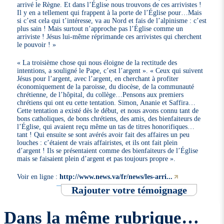
arrivé le Règne. Et dans l’Église nous trouvons de ces arrivistes !
Il y en a tellement qui frappent à la porte de l’Église pour…Mais
si c’est cela qui t’intéresse, va au Nord et fais de l’alpinisme : c’est
plus sain ! Mais surtout n’approche pas l’Église comme un
arriviste ! Jésus lui-même réprimande ces arrivistes qui cherchent
le pouvoir ! »
« La troisième chose qui nous éloigne de la rectitude des
intentions, a souligné le Pape, c’est l’argent ». « Ceux qui suivent
Jésus pour l’argent, avec l’argent, en cherchant à profiter
économiquement de la paroisse, du diocèse, de la communauté
chrétienne, de l’hôpital, du collège…Pensons aux premiers
chrétiens qui ont eu cette tentation. Simon, Ananie et Saffira…
Cette tentation a existé dès le début, et nous avons connu tant de
bons catholiques, de bons chrétiens, des amis, des bienfaiteurs de
l’Église, qui avaient reçu même un tas de titres honorifiques…
tant ! Qui ensuite se sont avérés avoir fait des affaires un peu
louches : c’étaient de vrais affairistes, et ils ont fait plein
d’argent ! Ils se présentaient comme des bienfaiteurs de l’Église
mais se faisaient plein d’argent et pas toujours propre ».
Voir en ligne :
http://www.news.va/fr/news/les-arri...
Rajouter votre témoignage
Dans la même rubrique…