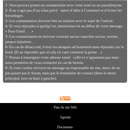
1- Vous pouvez poster un commentaire avec votre nom ou un pseudonyme.
2- Il ne s’agit pas d’un tchat privé : merci d’aller à l’essentiel et d’éviter les
bavardages.
3- Les commentaires doivent être en relation avec le sujet de l’article.
4- Si vous répondez à quelqu’un, mentionnez-le au début de votre message :
« Pour Untel :… »
5- Les commentaires ne doivent contenir aucun caractère raciste, sexiste,
propos injurieux…
6- En cas de désaccord, évitez les attaques ad hominem mais répondez sur le
fond. (Et ne répondez que si cela en vaut vraiment la peine…)
7- Pensez à renseigner votre adresse email : celle-ci n’apparaitra pas mais
nous permettra de vous contacter en cas de besoin.
8- Si vous voulez envoyer un message au responsable du site, merci de ne
pas passer par le forum, mais par le formulaire de contact (dans le menu
principal, tout en haut à gauche).
Plan du site Web
Agenda
Documents