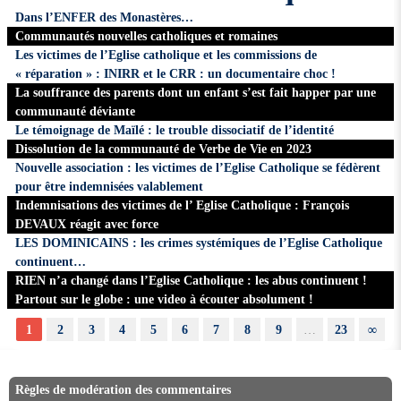
Dans l’ENFER des Monastères…
Communautés nouvelles catholiques et romaines
Les victimes de l’Eglise catholique et les commissions de
« réparation » : INIRR et le CRR : un documentaire choc !
La souffrance des parents dont un enfant s’est fait happer par une
communauté déviante
Le témoignage de Maïlé : le trouble dissociatif de l’identité
Dissolution de la communauté de Verbe de Vie en 2023
Nouvelle association : les victimes de l’Eglise Catholique se fédèrent
pour être indemnisées valablement
Indemnisations des victimes de l’ Eglise Catholique : François
DEVAUX réagit avec force
LES DOMINICAINS : les crimes systémiques de l’Eglise Catholique
continuent…
RIEN n’a changé dans l’Eglise Catholique : les abus continuent !
Partout sur le globe : une video à écouter absolument !
1
2
3
4
5
6
7
8
9
…
23
∞
Règles de modération des commentaires