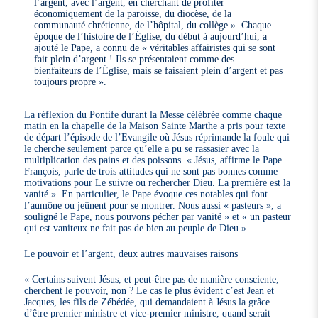
l’argent, avec l’argent, en cherchant de profiter
économiquement de la paroisse, du diocèse, de la
communauté chrétienne, de l’hôpital, du collège ». Chaque
époque de l’histoire de l’Église, du début à aujourd’hui, a
ajouté le Pape, a connu de « véritables affairistes qui se sont
fait plein d’argent ! Ils se présentaient comme des
bienfaiteurs de l’Église, mais se faisaient plein d’argent et pas
toujours propre ».
La réflexion du Pontife durant la Messe célébrée comme chaque
matin en la chapelle de la Maison Sainte Marthe a pris pour texte
de départ l’épisode de l’Evangile où Jésus réprimande la foule qui
le cherche seulement parce qu’elle a pu se rassasier avec la
multiplication des pains et des poissons. « Jésus, affirme le Pape
François, parle de trois attitudes qui ne sont pas bonnes comme
motivations pour Le suivre ou rechercher Dieu. La première est la
vanité ». En particulier, le Pape évoque ces notables qui font
l’aumône ou jeûnent pour se montrer. Nous aussi « pasteurs », a
souligné le Pape, nous pouvons pécher par vanité » et « un pasteur
qui est vaniteux ne fait pas de bien au peuple de Dieu ».
Le pouvoir et l’argent, deux autres mauvaises raisons
« Certains suivent Jésus, et peut-être pas de manière consciente,
cherchent le pouvoir, non ? Le cas le plus évident c’est Jean et
Jacques, les fils de Zébédée, qui demandaient à Jésus la grâce
d’être premier ministre et vice-premier ministre, quand serait