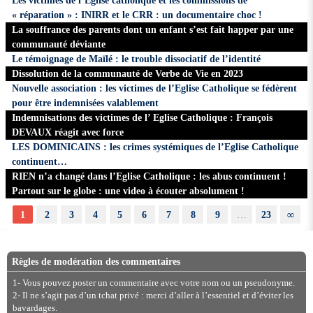
Les victimes de l’Eglise catholique et les commissions de
« réparation » : INIRR et le CRR : un documentaire choc !
La souffrance des parents dont un enfant s’est fait happer par une
communauté déviante
Le témoignage de Maïlé : le trouble dissociatif de l’identité
Dissolution de la communauté de Verbe de Vie en 2023
Nouvelle association : les victimes de l’Eglise Catholique se fédèrent
pour être indemnisées valablement
Indemnisations des victimes de l’ Eglise Catholique : François
DEVAUX réagit avec force
LES DOMINICAINS : les crimes systémiques de l’Eglise Catholique
continuent…
RIEN n’a changé dans l’Eglise Catholique : les abus continuent !
Partout sur le globe : une video à écouter absolument !
1
2
3
4
5
6
7
8
9
…
23
∞
Règles de modération des commentaires
1- Vous pouvez poster un commentaire avec votre nom ou un pseudonyme.
2- Il ne s’agit pas d’un tchat privé : merci d’aller à l’essentiel et d’éviter les
bavardages.