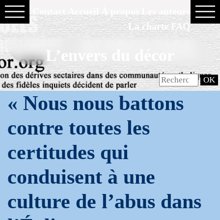
Contact
Accueil
À propos
Les auteurs
La charte
FAQ
L’envers du décor
« Nous nous battons
contre toutes les
certitudes qui
conduisent à une
culture de l’abus dans