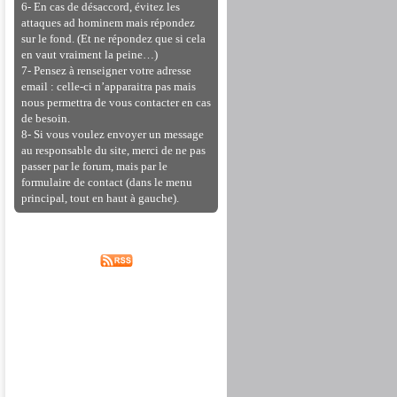
6- En cas de désaccord, évitez les
attaques ad hominem mais répondez
sur le fond. (Et ne répondez que si cela
en vaut vraiment la peine…)
7- Pensez à renseigner votre adresse
email : celle-ci n’apparaitra pas mais
nous permettra de vous contacter en cas
de besoin.
8- Si vous voulez envoyer un message
au responsable du site, merci de ne pas
passer par le forum, mais par le
formulaire de contact (dans le menu
principal, tout en haut à gauche).