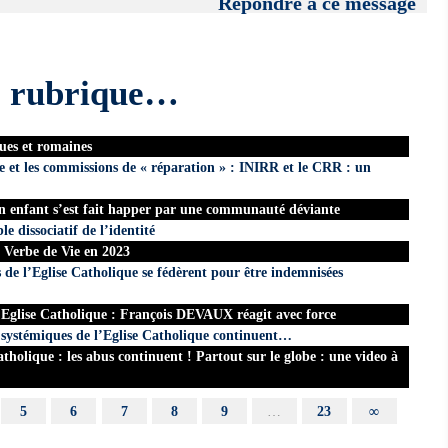
Répondre à ce message
e rubrique…
ues et romaines
ue et les commissions de « réparation » : INIRR et le CRR : un
un enfant s’est fait happer par une communauté déviante
e dissociatif de l’identité
 Verbe de Vie en 2023
s de l’Eglise Catholique se fédèrent pour être indemnisées
’ Eglise Catholique : François DEVAUX réagit avec force
ystémiques de l’Eglise Catholique continuent…
holique : les abus continuent ! Partout sur le globe : une video à
5
6
7
8
9
…
23
∞